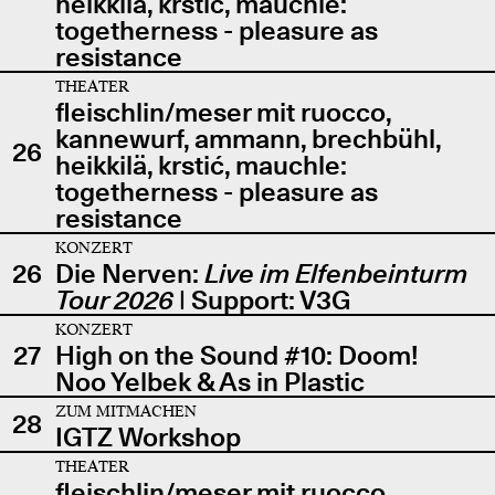
heikkilä, krstić, mauchle:
togetherness - pleasure as
resistance
THEATER
fleischlin/meser mit ruocco,
kannewurf, ammann, brechbühl,
26
heikkilä, krstić, mauchle:
togetherness - pleasure as
resistance
KONZERT
26
Die Nerven:
Live im Elfenbeinturm
Tour 2026
| Support: V3G
KONZERT
27
High on the Sound #10: Doom!
Noo Yelbek & As in Plastic
ZUM MITMACHEN
28
IGTZ Workshop
THEATER
fleischlin/meser mit ruocco,