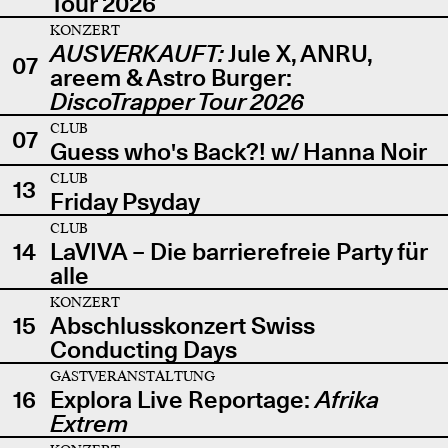
Tour 2026
KONZERT
AUSVERKAUFT:
Jule X, ANRU,
07
areem & Astro Burger:
DiscoTrapper Tour 2026
CLUB
07
Guess who's Back?! w/ Hanna Noir
CLUB
13
Friday Psyday
CLUB
14
LaVIVA – Die barrierefreie Party für
alle
KONZERT
15
Abschlusskonzert Swiss
Conducting Days
GASTVERANSTALTUNG
16
Explora Live Reportage:
Afrika
Extrem