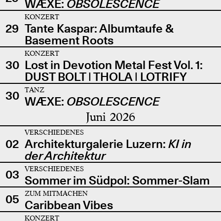
WÆXE:
OBSOLESCENCE
KONZERT
29
Tante Kaspar: Albumtaufe &
Basement Roots
KONZERT
30
Lost in Devotion Metal Fest Vol. 1:
DUST BOLT | THOLA | LOTRIFY
TANZ
30
WÆXE:
OBSOLESCENCE
Juni 2026
VERSCHIEDENES
02
Architekturgalerie Luzern:
KI in
der Architektur
VERSCHIEDENES
03
Sommer im Südpol: Sommer-Slam
ZUM MITMACHEN
05
Caribbean Vibes
KONZERT