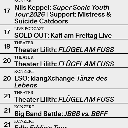
KONZERT
Nils Keppel:
Super Sonic Youth
17
Tour 2026
| Support: Mistress &
Suicide Catdoors
LIVE-PODCAST
17
SOLD OUT: Kafi am Freitag Live
THEATER
18
Theater Lilith:
FLÜGEL AM FUSS
THEATER
20
Theater Lilith:
FLÜGEL AM FUSS
KONZERT
20
LSO: klangXchange
Tänze des
Lebens
THEATER
21
Theater Lilith:
FLÜGEL AM FUSS
KONZERT
21
Big Band Battle:
JBBB vs. BBFF
KONZERT
21
Edb:
Eddie's Tour