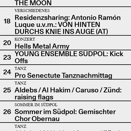
THE MOON
VERSCHIEDENES
Residenzsharing: Antonio Ramón
18
Luque u.v.m.: VON HINTEN
DURCHS KNIE INS AUGE (AT)
KONZERT
20
Hells Metal Army
YOUNG ENSEMBLE SÜDPOL: Kick
23
Offs
TANZ
24
Pro Senectute Tanznachmittag
TANZ
25
Aldebs / Al Hakim / Caruso / Zünd:
raising flags
SOMMER IM SÜDPOL
26
Sommer im Südpol: Gemischter
Chor Obernau
TANZ