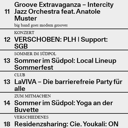
Groove Extravaganza – Intercity
11
Jazz Orchestra feat. Anatole
Muster
big band goes modern grooves
KONZERT
12
VERSCHOBEN: PLH | Support:
SGB
SOMMER IM SÜDPOL
13
Sommer im Südpol: Local Lineup
Sommerfest
CLUB
13
LaVIVA – Die barrierefreie Party für
alle
ZUM MITMACHEN
14
Sommer im Südpol: Yoga an der
Buvette
VERSCHIEDENES
18
Residenzsharing: Cie. Youkali: ON