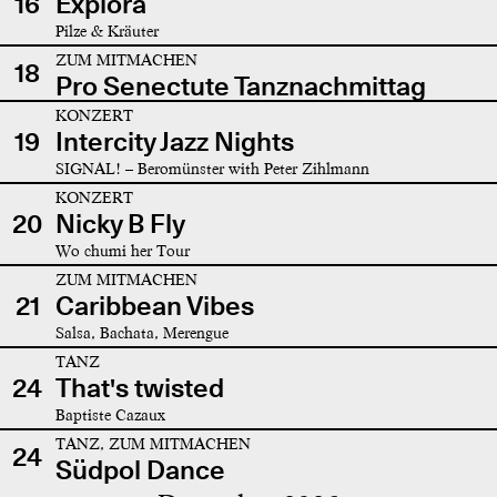
16
Explora
Pilze & Kräuter
ZUM MITMACHEN
18
Pro Senectute Tanznachmittag
KONZERT
19
Intercity Jazz Nights
SIGNAL! – Beromünster with Peter Zihlmann
KONZERT
20
Nicky B Fly
Wo chumi her Tour
ZUM MITMACHEN
21
Caribbean Vibes
Salsa, Bachata, Merengue
TANZ
24
That's twisted
Baptiste Cazaux
TANZ, ZUM MITMACHEN
24
Südpol Dance