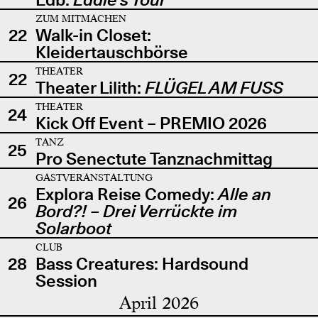
ZUM MITMACHEN
22
Walk-in Closet:
Kleidertauschbörse
THEATER
22
Theater Lilith:
FLÜGEL AM FUSS
THEATER
24
Kick Off Event – PREMIO 2026
TANZ
25
Pro Senectute Tanznachmittag
GASTVERANSTALTUNG
Explora Reise Comedy:
Alle an
26
Bord?! – Drei Verrückte im
Solarboot
CLUB
28
Bass Creatures: Hardsound
Session
April 2026