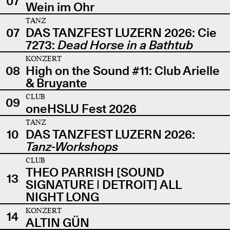
07
Wein im Ohr
TANZ
07
DAS TANZFEST LUZERN 2026: Cie
7273:
Dead Horse in a Bathtub
KONZERT
08
High on the Sound #11: Club Arielle
& Bruyante
CLUB
09
oneHSLU Fest 2026
TANZ
10
DAS TANZFEST LUZERN 2026:
Tanz-Workshops
CLUB
THEO PARRISH [SOUND
13
SIGNATURE | DETROIT] ALL
NIGHT LONG
KONZERT
14
ALTIN GÜN