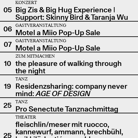
KONZERT
05
Big Zis & Big Hug Experience |
Support: Skinny Bird & Taranja Wu
GASTVERANSTALTUNG
06
Motel a Miio Pop-Up Sale
GASTVERANSTALTUNG
07
Motel a Miio Pop-Up Sale
ZUM MITMACHEN
10
the pleasure of walking through
the night
TANZ
19
Residenzsharing: company never
mind:
AGE OF DESIGN
TANZ
25
Pro Senectute Tanznachmittag
THEATER
fleischlin/meser mit ruocco,
kannewurf, ammann, brechbühl,
25