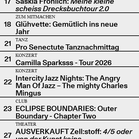
17
Saskia Fröhlich:
Meine kleine
scheiss Drecksbuchtour 2.0
ZUM MITMACHEN
18
Glühvette: Gemütlich ins neue
Jahr
TANZ
21
Pro Senectute Tanznachmittag
KONZERT
21
Camilla Sparksss - Tour 2026
KONZERT
Intercity Jazz Nights: The Angry
22
Man Of Jazz – The mighty Charles
Mingus
CLUB
23
ECLIPSE BOUNDARIES: Outer
Boundary - Chapter Two
THEATER
AUSVERKAUFT Zell:stoff:
4/5 oder
27
von der Kunst keine