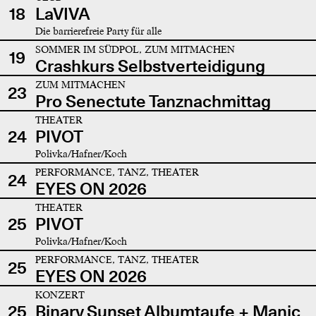
18
LaVIVA
Die barrierefreie Party für alle
SOMMER IM SÜDPOL, ZUM MITMACHEN
19
Crashkurs Selbstverteidigung
ZUM MITMACHEN
23
Pro Senectute Tanznachmittag
THEATER
24
PIVOT
Polivka/Hafner/Koch
PERFORMANCE, TANZ, THEATER
24
EYES ON 2026
THEATER
25
PIVOT
Polivka/Hafner/Koch
PERFORMANCE, TANZ, THEATER
25
EYES ON 2026
KONZERT
25
Binary Sunset Albumtaufe + Manic