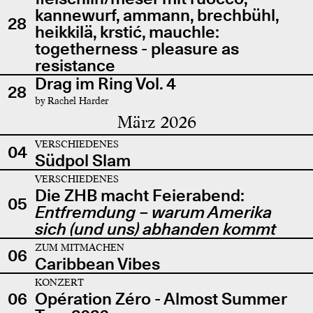
kannewurf, ammann, brechbühl,
28
heikkilä, krstić, mauchle:
togetherness - pleasure as
resistance
Drag im Ring Vol. 4
28
by Rachel Harder
März 2026
VERSCHIEDENES
04
Südpol Slam
VERSCHIEDENES
Die ZHB macht Feierabend:
05
Entfremdung – warum Amerika
sich (und uns) abhanden kommt
ZUM MITMACHEN
06
Caribbean Vibes
KONZERT
06
Opération Zéro - Almost Summer