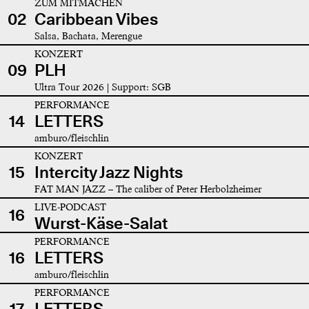
ZUM MITMACHEN
02
Caribbean Vibes
Salsa, Bachata, Merengue
KONZERT
09
PLH
Ultra Tour 2026 | Support: SGB
PERFORMANCE
14
LETTERS
amburo/fleischlin
KONZERT
15
Intercity Jazz Nights
FAT MAN JAZZ – The caliber of Peter Herbolzheimer
LIVE-PODCAST
16
Wurst-Käse-Salat
PERFORMANCE
16
LETTERS
amburo/fleischlin
PERFORMANCE
17
LETTERS