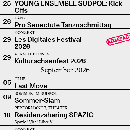
25
YOUNG ENSEMBLE SÜDPOL: Kick
Offs
TANZ
26
Pro Senectute Tanznachmittag
KONZERT
ABGESAG
29
Les Digitales Festival
2026
VERSCHIEDENES
29
Kulturachsenfest 2026
September 2026
CLUB
05
Last Move
SOMMER IM SÜDPOL
09
Sommer-Slam
PERFORMANCE, THEATER
10
Residenzsharing SPAZIO
Spazio! Vita! Libertà!
KONZERT