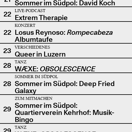
Sommer im Südpol: David Koch
LIVE-PODCAST
22
Extrem Therapie
KONZERT
22
Losus Reynoso:
Rompecabeza
Albumtaufe
VERSCHIEDENES
23
Queer in Luzern
TANZ
28
WÆXE:
OBSOLESCENCE
SOMMER IM SÜDPOL
28
Sommer im Südpol: Deep Fried
Galaxy
ZUM MITMACHEN
Sommer im Südpol:
29
Quartierverein Kehrhof: Musik-
Bingo
TANZ
29