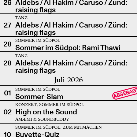
26
Aldebs / Al Hakim / Caruso / Zünd:
raising flags
TANZ
27
Aldebs / Al Hakim / Caruso / Zünd:
raising flags
SOMMER IM SÜDPOL
28
Sommer im Südpol: Rami Thawi
TANZ
28
Aldebs / Al Hakim / Caruso / Zünd:
raising flags
Juli 2026
SOMMER IM SÜDPOL
ABGESAG
01
Sommer-Slam
KONZERT, SOMMER IM SÜDPOL
02
High on the Sound
AMÆMI & SOUNDBUDDY
SOMMER IM SÜDPOL, ZUM MITMACHEN
10
Buvette-Quiz