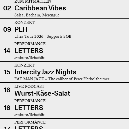
ZUM MITMACHEN
02
Caribbean Vibes
Salsa, Bachata, Merengue
KONZERT
09
PLH
Ultra Tour 2026 | Support: SGB
PERFORMANCE
14
LETTERS
amburo/fleischlin
KONZERT
15
Intercity Jazz Nights
FAT MAN JAZZ – The caliber of Peter Herbolzheimer
LIVE-PODCAST
16
Wurst-Käse-Salat
PERFORMANCE
16
LETTERS
amburo/fleischlin
PERFORMANCE
17
LETTERS