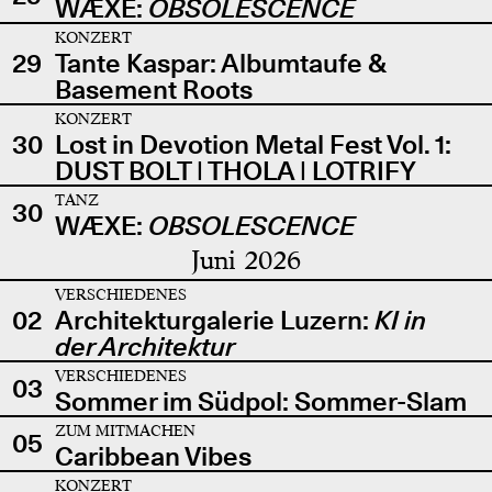
WÆXE:
OBSOLESCENCE
KONZERT
29
Tante Kaspar: Albumtaufe &
Basement Roots
KONZERT
30
Lost in Devotion Metal Fest Vol. 1:
DUST BOLT | THOLA | LOTRIFY
TANZ
30
WÆXE:
OBSOLESCENCE
Juni 2026
VERSCHIEDENES
02
Architekturgalerie Luzern:
KI in
der Architektur
VERSCHIEDENES
03
Sommer im Südpol: Sommer-Slam
ZUM MITMACHEN
05
Caribbean Vibes
KONZERT