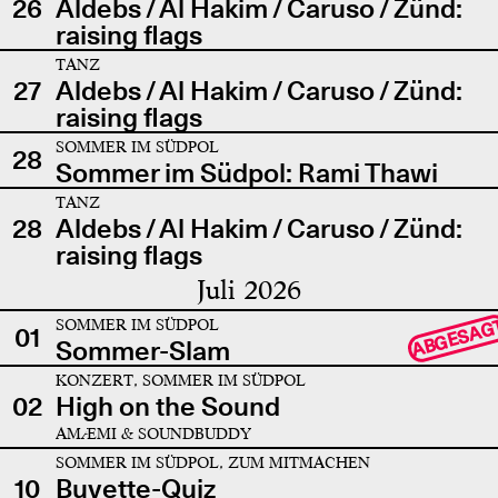
26
Aldebs / Al Hakim / Caruso / Zünd:
raising flags
TANZ
27
Aldebs / Al Hakim / Caruso / Zünd:
raising flags
SOMMER IM SÜDPOL
28
Sommer im Südpol: Rami Thawi
TANZ
28
Aldebs / Al Hakim / Caruso / Zünd:
raising flags
Juli 2026
SOMMER IM SÜDPOL
ABGESAG
01
Sommer-Slam
KONZERT, SOMMER IM SÜDPOL
02
High on the Sound
AMÆMI & SOUNDBUDDY
SOMMER IM SÜDPOL, ZUM MITMACHEN
10
Buvette-Quiz