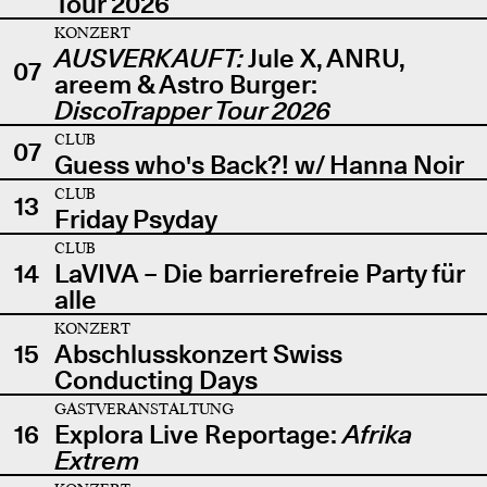
Tour 2026
KONZERT
AUSVERKAUFT:
Jule X, ANRU,
07
areem & Astro Burger:
DiscoTrapper Tour 2026
CLUB
07
Guess who's Back?! w/ Hanna Noir
CLUB
13
Friday Psyday
CLUB
14
LaVIVA – Die barrierefreie Party für
alle
KONZERT
15
Abschlusskonzert Swiss
Conducting Days
GASTVERANSTALTUNG
16
Explora Live Reportage:
Afrika
Extrem