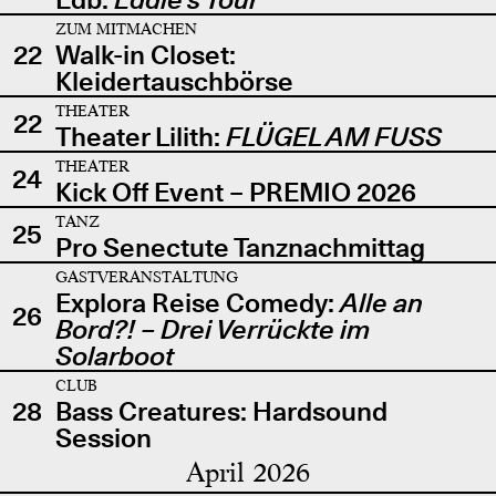
ZUM MITMACHEN
22
Walk-in Closet:
Kleidertauschbörse
THEATER
22
Theater Lilith:
FLÜGEL AM FUSS
THEATER
24
Kick Off Event – PREMIO 2026
TANZ
25
Pro Senectute Tanznachmittag
GASTVERANSTALTUNG
Explora Reise Comedy:
Alle an
26
Bord?! – Drei Verrückte im
Solarboot
CLUB
28
Bass Creatures: Hardsound
Session
April 2026