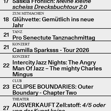
17
Saskia Fröhlich:
Meine kleine
scheiss Drecksbuchtour 2.0
ZUM MITMACHEN
18
Glühvette: Gemütlich ins neue
Jahr
TANZ
21
Pro Senectute Tanznachmittag
KONZERT
21
Camilla Sparksss - Tour 2026
KONZERT
Intercity Jazz Nights: The Angry
22
Man Of Jazz – The mighty Charles
Mingus
CLUB
23
ECLIPSE BOUNDARIES: Outer
Boundary - Chapter Two
THEATER
AUSVERKAUFT Zell:stoff:
4/5 oder
27
von der Kunst keine