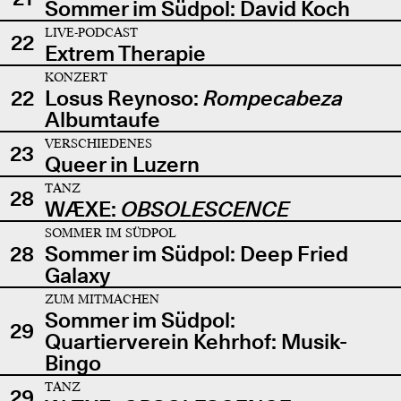
Sommer im Südpol: David Koch
LIVE-PODCAST
22
Extrem Therapie
KONZERT
22
Losus Reynoso:
Rompecabeza
Albumtaufe
VERSCHIEDENES
23
Queer in Luzern
TANZ
28
WÆXE:
OBSOLESCENCE
SOMMER IM SÜDPOL
28
Sommer im Südpol: Deep Fried
Galaxy
ZUM MITMACHEN
Sommer im Südpol:
29
Quartierverein Kehrhof: Musik-
Bingo
TANZ
29