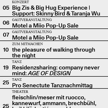
KONZERT
05
Big Zis & Big Hug Experience |
Support: Skinny Bird & Taranja Wu
GASTVERANSTALTUNG
06
Motel a Miio Pop-Up Sale
GASTVERANSTALTUNG
07
Motel a Miio Pop-Up Sale
ZUM MITMACHEN
10
the pleasure of walking through
the night
TANZ
19
Residenzsharing: company never
mind:
AGE OF DESIGN
TANZ
25
Pro Senectute Tanznachmittag
THEATER
fleischlin/meser mit ruocco,
kannewurf, ammann, brechbühl,
25