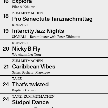
16
Explora
Pilze & Kräuter
ZUM MITMACHEN
18
Pro Senectute Tanznachmittag
KONZERT
19
Intercity Jazz Nights
SIGNAL! – Beromünster with Peter Zihlmann
KONZERT
20
Nicky B Fly
Wo chumi her Tour
ZUM MITMACHEN
21
Caribbean Vibes
Salsa, Bachata, Merengue
TANZ
24
That's twisted
Baptiste Cazaux
TANZ, ZUM MITMACHEN
24
Südpol Dance