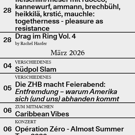
kannewurf, ammann, brechbühl,
28
heikkilä, krstić, mauchle:
togetherness - pleasure as
resistance
Drag im Ring Vol. 4
28
by Rachel Harder
März 2026
VERSCHIEDENES
04
Südpol Slam
VERSCHIEDENES
Die ZHB macht Feierabend:
05
Entfremdung – warum Amerika
sich (und uns) abhanden kommt
ZUM MITMACHEN
06
Caribbean Vibes
KONZERT
06
Opération Zéro - Almost Summer