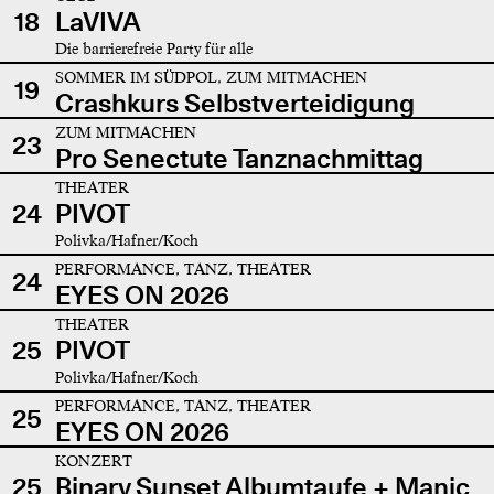
18
LaVIVA
Die barrierefreie Party für alle
SOMMER IM SÜDPOL, ZUM MITMACHEN
19
Crashkurs Selbstverteidigung
ZUM MITMACHEN
23
Pro Senectute Tanznachmittag
THEATER
24
PIVOT
Polivka/Hafner/Koch
PERFORMANCE, TANZ, THEATER
24
EYES ON 2026
THEATER
25
PIVOT
Polivka/Hafner/Koch
PERFORMANCE, TANZ, THEATER
25
EYES ON 2026
KONZERT
25
Binary Sunset Albumtaufe + Manic