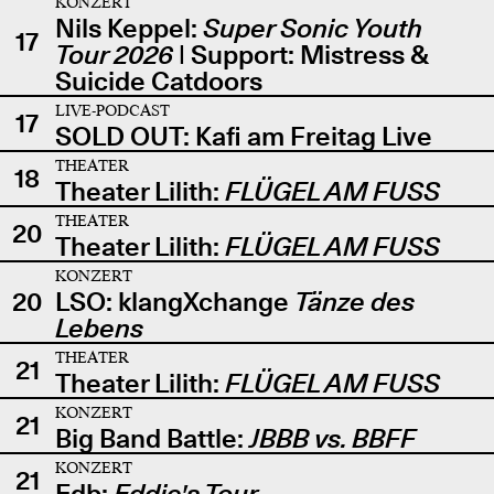
KONZERT
Nils Keppel:
Super Sonic Youth
17
Tour 2026
| Support: Mistress &
Suicide Catdoors
LIVE-PODCAST
17
SOLD OUT: Kafi am Freitag Live
THEATER
18
Theater Lilith:
FLÜGEL AM FUSS
THEATER
20
Theater Lilith:
FLÜGEL AM FUSS
KONZERT
20
LSO: klangXchange
Tänze des
Lebens
THEATER
21
Theater Lilith:
FLÜGEL AM FUSS
KONZERT
21
Big Band Battle:
JBBB vs. BBFF
KONZERT
21
Edb:
Eddie's Tour