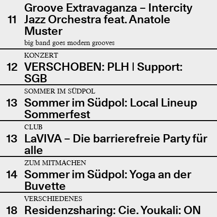
Groove Extravaganza – Intercity
11
Jazz Orchestra feat. Anatole
Muster
big band goes modern grooves
KONZERT
12
VERSCHOBEN: PLH | Support:
SGB
SOMMER IM SÜDPOL
13
Sommer im Südpol: Local Lineup
Sommerfest
CLUB
13
LaVIVA – Die barrierefreie Party für
alle
ZUM MITMACHEN
14
Sommer im Südpol: Yoga an der
Buvette
VERSCHIEDENES
18
Residenzsharing: Cie. Youkali: ON