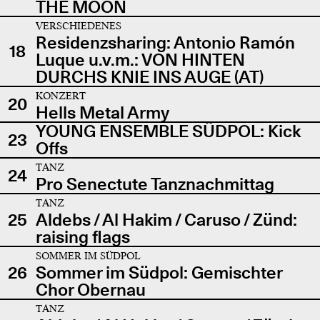
THE MOON
VERSCHIEDENES
Residenzsharing: Antonio Ramón
18
Luque u.v.m.: VON HINTEN
DURCHS KNIE INS AUGE (AT)
KONZERT
20
Hells Metal Army
YOUNG ENSEMBLE SÜDPOL: Kick
23
Offs
TANZ
24
Pro Senectute Tanznachmittag
TANZ
25
Aldebs / Al Hakim / Caruso / Zünd:
raising flags
SOMMER IM SÜDPOL
26
Sommer im Südpol: Gemischter
Chor Obernau
TANZ