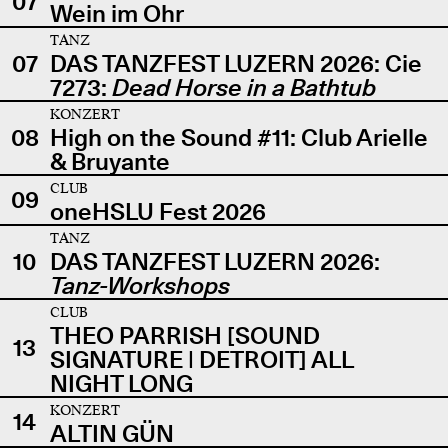
07
Wein im Ohr
TANZ
07
DAS TANZFEST LUZERN 2026: Cie
7273:
Dead Horse in a Bathtub
KONZERT
08
High on the Sound #11: Club Arielle
& Bruyante
CLUB
09
oneHSLU Fest 2026
TANZ
10
DAS TANZFEST LUZERN 2026:
Tanz-Workshops
CLUB
THEO PARRISH [SOUND
13
SIGNATURE | DETROIT] ALL
NIGHT LONG
KONZERT
14
ALTIN GÜN