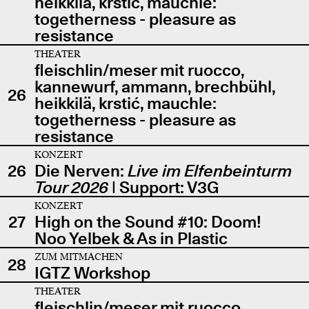
heikkilä, krstić, mauchle:
togetherness - pleasure as
resistance
THEATER
fleischlin/meser mit ruocco,
kannewurf, ammann, brechbühl,
26
heikkilä, krstić, mauchle:
togetherness - pleasure as
resistance
KONZERT
26
Die Nerven:
Live im Elfenbeinturm
Tour 2026
| Support: V3G
KONZERT
27
High on the Sound #10: Doom!
Noo Yelbek & As in Plastic
ZUM MITMACHEN
28
IGTZ Workshop
THEATER
fleischlin/meser mit ruocco,