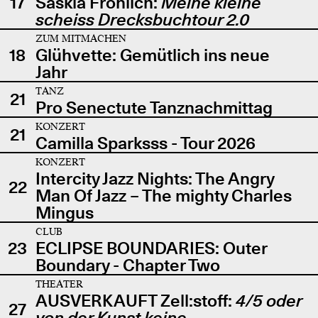
17
Saskia Fröhlich:
Meine kleine
scheiss Drecksbuchtour 2.0
ZUM MITMACHEN
18
Glühvette: Gemütlich ins neue
Jahr
TANZ
21
Pro Senectute Tanznachmittag
KONZERT
21
Camilla Sparksss - Tour 2026
KONZERT
Intercity Jazz Nights: The Angry
22
Man Of Jazz – The mighty Charles
Mingus
CLUB
23
ECLIPSE BOUNDARIES: Outer
Boundary - Chapter Two
THEATER
AUSVERKAUFT Zell:stoff:
4/5 oder
27
von der Kunst keine