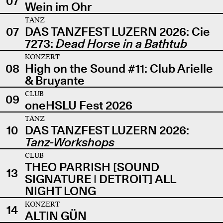
07
Wein im Ohr
TANZ
07
DAS TANZFEST LUZERN 2026: Cie
7273:
Dead Horse in a Bathtub
KONZERT
08
High on the Sound #11: Club Arielle
& Bruyante
CLUB
09
oneHSLU Fest 2026
TANZ
10
DAS TANZFEST LUZERN 2026:
Tanz-Workshops
CLUB
THEO PARRISH [SOUND
13
SIGNATURE | DETROIT] ALL
NIGHT LONG
KONZERT
14
ALTIN GÜN