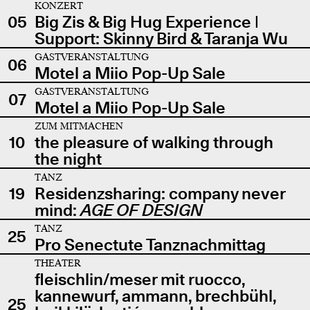
KONZERT
05
Big Zis & Big Hug Experience |
Support: Skinny Bird & Taranja Wu
GASTVERANSTALTUNG
06
Motel a Miio Pop-Up Sale
GASTVERANSTALTUNG
07
Motel a Miio Pop-Up Sale
ZUM MITMACHEN
10
the pleasure of walking through
the night
TANZ
19
Residenzsharing: company never
mind:
AGE OF DESIGN
TANZ
25
Pro Senectute Tanznachmittag
THEATER
fleischlin/meser mit ruocco,
kannewurf, ammann, brechbühl,
25