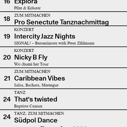
16
Explora
Pilze & Kräuter
ZUM MITMACHEN
18
Pro Senectute Tanznachmittag
KONZERT
19
Intercity Jazz Nights
SIGNAL! – Beromünster with Peter Zihlmann
KONZERT
20
Nicky B Fly
Wo chumi her Tour
ZUM MITMACHEN
21
Caribbean Vibes
Salsa, Bachata, Merengue
TANZ
24
That's twisted
Baptiste Cazaux
TANZ, ZUM MITMACHEN
24
Südpol Dance