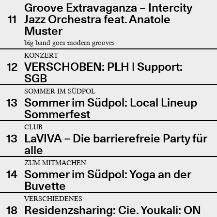
Groove Extravaganza – Intercity
11
Jazz Orchestra feat. Anatole
Muster
big band goes modern grooves
KONZERT
12
VERSCHOBEN: PLH | Support:
SGB
SOMMER IM SÜDPOL
13
Sommer im Südpol: Local Lineup
Sommerfest
CLUB
13
LaVIVA – Die barrierefreie Party für
alle
ZUM MITMACHEN
14
Sommer im Südpol: Yoga an der
Buvette
VERSCHIEDENES
18
Residenzsharing: Cie. Youkali: ON