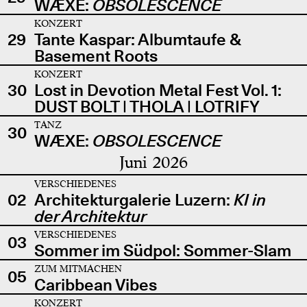
WÆXE:
OBSOLESCENCE
KONZERT
29
Tante Kaspar: Albumtaufe &
Basement Roots
KONZERT
30
Lost in Devotion Metal Fest Vol. 1:
DUST BOLT | THOLA | LOTRIFY
TANZ
30
WÆXE:
OBSOLESCENCE
Juni 2026
VERSCHIEDENES
02
Architekturgalerie Luzern:
KI in
der Architektur
VERSCHIEDENES
03
Sommer im Südpol: Sommer-Slam
ZUM MITMACHEN
05
Caribbean Vibes
KONZERT