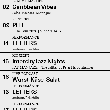
ZUM MITMACHEN
02
Caribbean Vibes
Salsa, Bachata, Merengue
KONZERT
09
PLH
Ultra Tour 2026 | Support: SGB
PERFORMANCE
14
LETTERS
amburo/fleischlin
KONZERT
15
Intercity Jazz Nights
FAT MAN JAZZ – The caliber of Peter Herbolzheimer
LIVE-PODCAST
16
Wurst-Käse-Salat
PERFORMANCE
16
LETTERS
amburo/fleischlin
PERFORMANCE
17
LETTERS