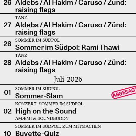
26
Aldebs / Al Hakim / Caruso / Zünd:
raising flags
TANZ
27
Aldebs / Al Hakim / Caruso / Zünd:
raising flags
SOMMER IM SÜDPOL
28
Sommer im Südpol: Rami Thawi
TANZ
28
Aldebs / Al Hakim / Caruso / Zünd:
raising flags
Juli 2026
SOMMER IM SÜDPOL
ABGESAG
01
Sommer-Slam
KONZERT, SOMMER IM SÜDPOL
02
High on the Sound
AMÆMI & SOUNDBUDDY
SOMMER IM SÜDPOL, ZUM MITMACHEN
10
Buvette-Quiz