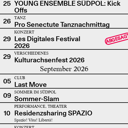
25
YOUNG ENSEMBLE SÜDPOL: Kick
Offs
TANZ
26
Pro Senectute Tanznachmittag
KONZERT
ABGESAG
29
Les Digitales Festival
2026
VERSCHIEDENES
29
Kulturachsenfest 2026
September 2026
CLUB
05
Last Move
SOMMER IM SÜDPOL
09
Sommer-Slam
PERFORMANCE, THEATER
10
Residenzsharing SPAZIO
Spazio! Vita! Libertà!
KONZERT