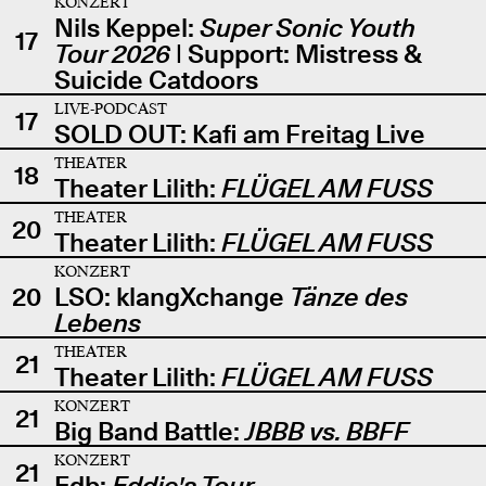
KONZERT
Nils Keppel:
Super Sonic Youth
17
Tour 2026
| Support: Mistress &
Suicide Catdoors
LIVE-PODCAST
17
SOLD OUT: Kafi am Freitag Live
THEATER
18
Theater Lilith:
FLÜGEL AM FUSS
THEATER
20
Theater Lilith:
FLÜGEL AM FUSS
KONZERT
20
LSO: klangXchange
Tänze des
Lebens
THEATER
21
Theater Lilith:
FLÜGEL AM FUSS
KONZERT
21
Big Band Battle:
JBBB vs. BBFF
KONZERT
21
Edb:
Eddie's Tour