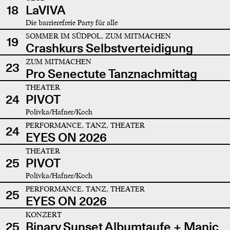
18
LaVIVA
Die barrierefreie Party für alle
SOMMER IM SÜDPOL, ZUM MITMACHEN
19
Crashkurs Selbstverteidigung
ZUM MITMACHEN
23
Pro Senectute Tanznachmittag
THEATER
24
PIVOT
Polivka/Hafner/Koch
PERFORMANCE, TANZ, THEATER
24
EYES ON 2026
THEATER
25
PIVOT
Polivka/Hafner/Koch
PERFORMANCE, TANZ, THEATER
25
EYES ON 2026
KONZERT
25
Binary Sunset Albumtaufe + Manic