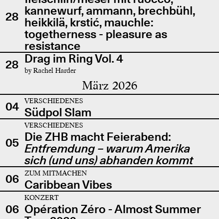
kannewurf, ammann, brechbühl,
28
heikkilä, krstić, mauchle:
togetherness - pleasure as
resistance
Drag im Ring Vol. 4
28
by Rachel Harder
März 2026
VERSCHIEDENES
04
Südpol Slam
VERSCHIEDENES
Die ZHB macht Feierabend:
05
Entfremdung – warum Amerika
sich (und uns) abhanden kommt
ZUM MITMACHEN
06
Caribbean Vibes
KONZERT
06
Opération Zéro - Almost Summer