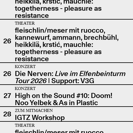
heikkilä, krstić, mauchle:
togetherness - pleasure as
resistance
THEATER
fleischlin/meser mit ruocco,
kannewurf, ammann, brechbühl,
26
heikkilä, krstić, mauchle:
togetherness - pleasure as
resistance
KONZERT
26
Die Nerven:
Live im Elfenbeinturm
Tour 2026
| Support: V3G
KONZERT
27
High on the Sound #10: Doom!
Noo Yelbek & As in Plastic
ZUM MITMACHEN
28
IGTZ Workshop
THEATER
fleischlin/meser mit ruocco,