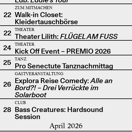
ZUM MITMACHEN
22
Walk-in Closet:
Kleidertauschbörse
THEATER
22
Theater Lilith:
FLÜGEL AM FUSS
THEATER
24
Kick Off Event – PREMIO 2026
TANZ
25
Pro Senectute Tanznachmittag
GASTVERANSTALTUNG
Explora Reise Comedy:
Alle an
26
Bord?! – Drei Verrückte im
Solarboot
CLUB
28
Bass Creatures: Hardsound
Session
April 2026