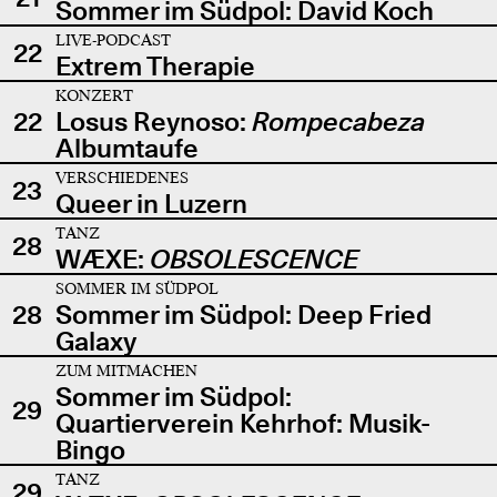
Sommer im Südpol: David Koch
LIVE-PODCAST
22
Extrem Therapie
KONZERT
22
Losus Reynoso:
Rompecabeza
Albumtaufe
VERSCHIEDENES
23
Queer in Luzern
TANZ
28
WÆXE:
OBSOLESCENCE
SOMMER IM SÜDPOL
28
Sommer im Südpol: Deep Fried
Galaxy
ZUM MITMACHEN
Sommer im Südpol:
29
Quartierverein Kehrhof: Musik-
Bingo
TANZ
29