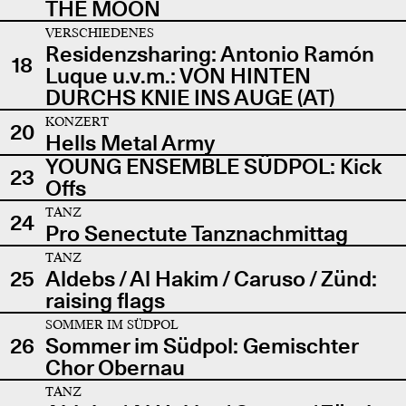
THE MOON
VERSCHIEDENES
Residenzsharing: Antonio Ramón
18
Luque u.v.m.: VON HINTEN
DURCHS KNIE INS AUGE (AT)
KONZERT
20
Hells Metal Army
YOUNG ENSEMBLE SÜDPOL: Kick
23
Offs
TANZ
24
Pro Senectute Tanznachmittag
TANZ
25
Aldebs / Al Hakim / Caruso / Zünd:
raising flags
SOMMER IM SÜDPOL
26
Sommer im Südpol: Gemischter
Chor Obernau
TANZ