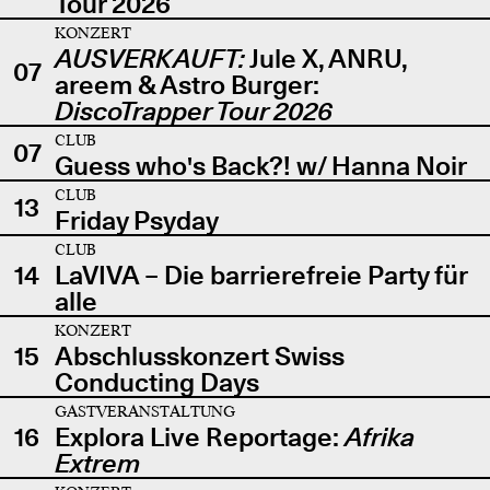
Tour 2026
KONZERT
AUSVERKAUFT:
Jule X, ANRU,
07
areem & Astro Burger:
DiscoTrapper Tour 2026
CLUB
07
Guess who's Back?! w/ Hanna Noir
CLUB
13
Friday Psyday
CLUB
14
LaVIVA – Die barrierefreie Party für
alle
KONZERT
15
Abschlusskonzert Swiss
Conducting Days
GASTVERANSTALTUNG
16
Explora Live Reportage:
Afrika
Extrem