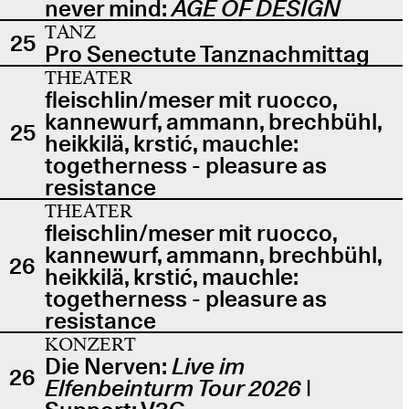
never mind:
AGE OF DESIGN
TANZ
25
Pro Senectute Tanznachmittag
THEATER
fleischlin/meser mit ruocco,
kannewurf, ammann, brechbühl,
25
heikkilä, krstić, mauchle:
togetherness - pleasure as
resistance
THEATER
fleischlin/meser mit ruocco,
kannewurf, ammann, brechbühl,
26
heikkilä, krstić, mauchle:
togetherness - pleasure as
resistance
KONZERT
Die Nerven:
Live im
26
Elfenbeinturm Tour 2026
|