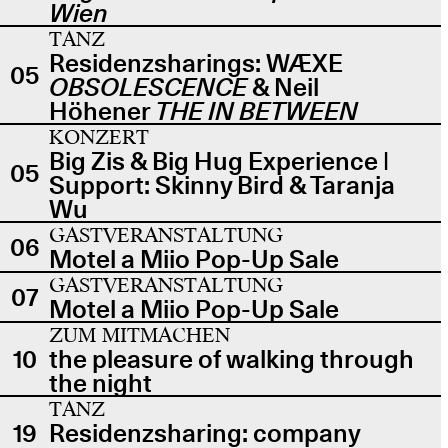
Wien
TANZ
Residenzsharings: WÆXE
05
OBSOLESCENCE
& Neil
Höhener
THE IN BETWEEN
KONZERT
Big Zis & Big Hug Experience |
05
Support: Skinny Bird & Taranja
Wu
GASTVERANSTALTUNG
06
Motel a Miio Pop-Up Sale
GASTVERANSTALTUNG
07
Motel a Miio Pop-Up Sale
ZUM MITMACHEN
10
the pleasure of walking through
the night
TANZ
19
Residenzsharing: company