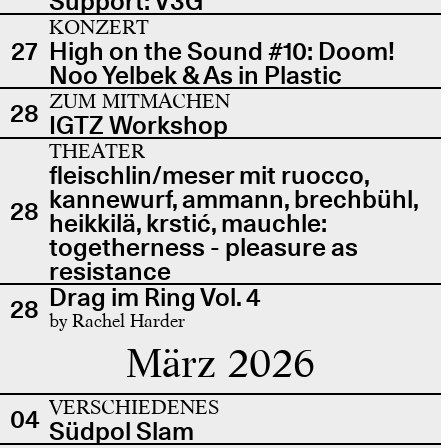
Support: V3G
KONZERT
27
High on the Sound #10: Doom!
Noo Yelbek & As in Plastic
ZUM MITMACHEN
28
IGTZ Workshop
THEATER
fleischlin/meser mit ruocco,
kannewurf, ammann, brechbühl,
28
heikkilä, krstić, mauchle:
togetherness - pleasure as
resistance
Drag im Ring Vol. 4
28
by Rachel Harder
März 2026
VERSCHIEDENES
04
Südpol Slam