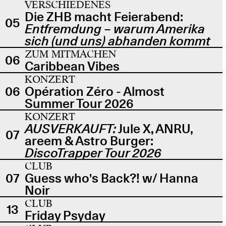
VERSCHIEDENES
Die ZHB macht Feierabend:
05
Entfremdung – warum Amerika
sich (und uns) abhanden kommt
ZUM MITMACHEN
06
Caribbean Vibes
KONZERT
06
Opération Zéro - Almost
Summer Tour 2026
KONZERT
AUSVERKAUFT:
Jule X, ANRU,
07
areem & Astro Burger:
DiscoTrapper Tour 2026
CLUB
07
Guess who's Back?! w/ Hanna
Noir
CLUB
13
Friday Psyday