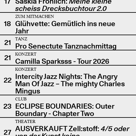
17
Saskia Fröhlich:
Meine kleine
scheiss Drecksbuchtour 2.0
ZUM MITMACHEN
18
Glühvette: Gemütlich ins neue
Jahr
TANZ
21
Pro Senectute Tanznachmittag
KONZERT
21
Camilla Sparksss - Tour 2026
KONZERT
Intercity Jazz Nights: The Angry
22
Man Of Jazz – The mighty Charles
Mingus
CLUB
23
ECLIPSE BOUNDARIES: Outer
Boundary - Chapter Two
THEATER
AUSVERKAUFT Zell:stoff:
4/5 oder
27
von der Kunst keine