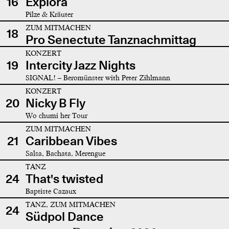
16
Explora
Pilze & Kräuter
ZUM MITMACHEN
18
Pro Senectute Tanznachmittag
KONZERT
19
Intercity Jazz Nights
SIGNAL! – Beromünster with Peter Zihlmann
KONZERT
20
Nicky B Fly
Wo chumi her Tour
ZUM MITMACHEN
21
Caribbean Vibes
Salsa, Bachata, Merengue
TANZ
24
That's twisted
Baptiste Cazaux
TANZ, ZUM MITMACHEN
24
Südpol Dance