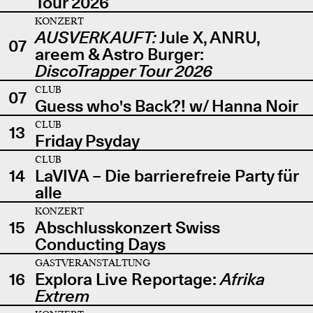
Tour 2026
KONZERT
AUSVERKAUFT:
Jule X, ANRU,
07
areem & Astro Burger:
DiscoTrapper Tour 2026
CLUB
07
Guess who's Back?! w/ Hanna Noir
CLUB
13
Friday Psyday
CLUB
14
LaVIVA – Die barrierefreie Party für
alle
KONZERT
15
Abschlusskonzert Swiss
Conducting Days
GASTVERANSTALTUNG
16
Explora Live Reportage:
Afrika
Extrem