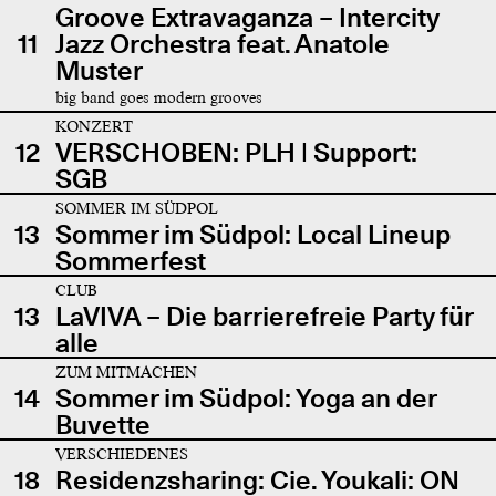
Groove Extravaganza – Intercity
11
Jazz Orchestra feat. Anatole
Muster
big band goes modern grooves
KONZERT
12
VERSCHOBEN: PLH | Support:
SGB
SOMMER IM SÜDPOL
13
Sommer im Südpol: Local Lineup
Sommerfest
CLUB
13
LaVIVA – Die barrierefreie Party für
alle
ZUM MITMACHEN
14
Sommer im Südpol: Yoga an der
Buvette
VERSCHIEDENES
18
Residenzsharing: Cie. Youkali: ON