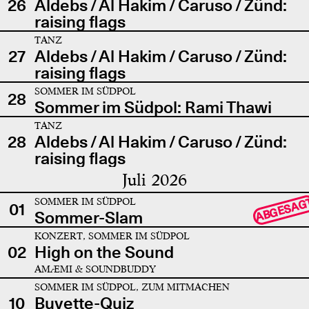
26
Aldebs / Al Hakim / Caruso / Zünd:
raising flags
TANZ
27
Aldebs / Al Hakim / Caruso / Zünd:
raising flags
SOMMER IM SÜDPOL
28
Sommer im Südpol: Rami Thawi
TANZ
28
Aldebs / Al Hakim / Caruso / Zünd:
raising flags
Juli 2026
SOMMER IM SÜDPOL
ABGESAG
01
Sommer-Slam
KONZERT, SOMMER IM SÜDPOL
02
High on the Sound
AMÆMI & SOUNDBUDDY
SOMMER IM SÜDPOL, ZUM MITMACHEN
10
Buvette-Quiz