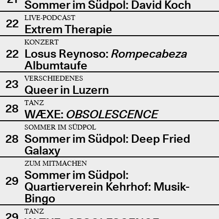
Sommer im Südpol: David Koch
LIVE-PODCAST
22
Extrem Therapie
KONZERT
22
Losus Reynoso:
Rompecabeza
Albumtaufe
VERSCHIEDENES
23
Queer in Luzern
TANZ
28
WÆXE:
OBSOLESCENCE
SOMMER IM SÜDPOL
28
Sommer im Südpol: Deep Fried
Galaxy
ZUM MITMACHEN
Sommer im Südpol:
29
Quartierverein Kehrhof: Musik-
Bingo
TANZ
29