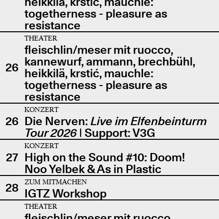
heikkilä, krstić, mauchle:
togetherness - pleasure as
resistance
THEATER
fleischlin/meser mit ruocco,
kannewurf, ammann, brechbühl,
26
heikkilä, krstić, mauchle:
togetherness - pleasure as
resistance
KONZERT
26
Die Nerven:
Live im Elfenbeinturm
Tour 2026
| Support: V3G
KONZERT
27
High on the Sound #10: Doom!
Noo Yelbek & As in Plastic
ZUM MITMACHEN
28
IGTZ Workshop
THEATER
fleischlin/meser mit ruocco,