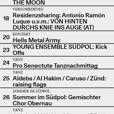
THE MOON
VERSCHIEDENES
Residenzsharing: Antonio Ramón
18
Luque u.v.m.: VON HINTEN
DURCHS KNIE INS AUGE (AT)
KONZERT
20
Hells Metal Army
YOUNG ENSEMBLE SÜDPOL: Kick
23
Offs
TANZ
24
Pro Senectute Tanznachmittag
TANZ
25
Aldebs / Al Hakim / Caruso / Zünd:
raising flags
SOMMER IM SÜDPOL
26
Sommer im Südpol: Gemischter
Chor Obernau
TANZ