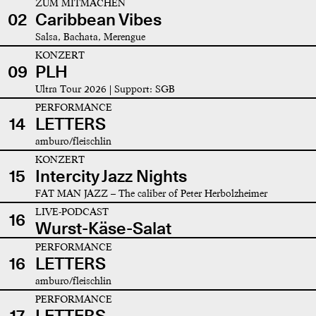
ZUM MITMACHEN
02
Caribbean Vibes
Salsa, Bachata, Merengue
KONZERT
09
PLH
Ultra Tour 2026 | Support: SGB
PERFORMANCE
14
LETTERS
amburo/fleischlin
KONZERT
15
Intercity Jazz Nights
FAT MAN JAZZ – The caliber of Peter Herbolzheimer
LIVE-PODCAST
16
Wurst-Käse-Salat
PERFORMANCE
16
LETTERS
amburo/fleischlin
PERFORMANCE
17
LETTERS