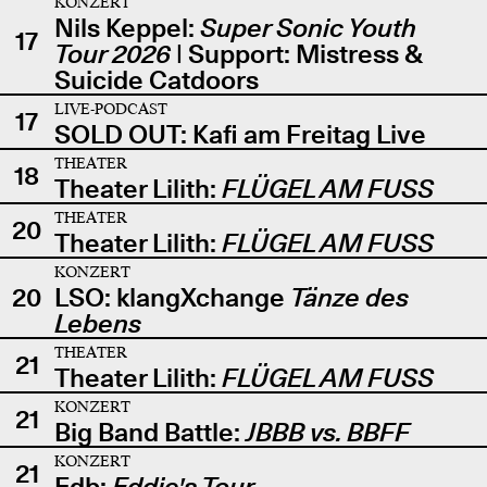
KONZERT
Nils Keppel:
Super Sonic Youth
17
Tour 2026
| Support: Mistress &
Suicide Catdoors
LIVE-PODCAST
17
SOLD OUT: Kafi am Freitag Live
THEATER
18
Theater Lilith:
FLÜGEL AM FUSS
THEATER
20
Theater Lilith:
FLÜGEL AM FUSS
KONZERT
20
LSO: klangXchange
Tänze des
Lebens
THEATER
21
Theater Lilith:
FLÜGEL AM FUSS
KONZERT
21
Big Band Battle:
JBBB vs. BBFF
KONZERT
21
Edb:
Eddie's Tour