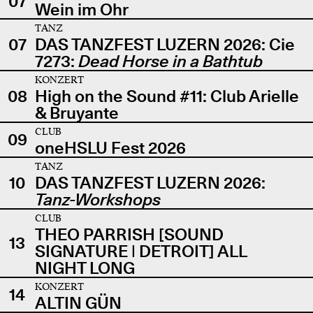
07
Wein im Ohr
TANZ
07
DAS TANZFEST LUZERN 2026: Cie
7273:
Dead Horse in a Bathtub
KONZERT
08
High on the Sound #11: Club Arielle
& Bruyante
CLUB
09
oneHSLU Fest 2026
TANZ
10
DAS TANZFEST LUZERN 2026:
Tanz-Workshops
CLUB
THEO PARRISH [SOUND
13
SIGNATURE | DETROIT] ALL
NIGHT LONG
KONZERT
14
ALTIN GÜN