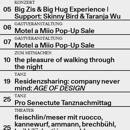
KONZERT
05
Big Zis & Big Hug Experience |
Support: Skinny Bird & Taranja Wu
GASTVERANSTALTUNG
06
Motel a Miio Pop-Up Sale
GASTVERANSTALTUNG
07
Motel a Miio Pop-Up Sale
ZUM MITMACHEN
10
the pleasure of walking through
the night
TANZ
19
Residenzsharing: company never
mind:
AGE OF DESIGN
TANZ
25
Pro Senectute Tanznachmittag
THEATER
fleischlin/meser mit ruocco,
kannewurf, ammann, brechbühl,
25