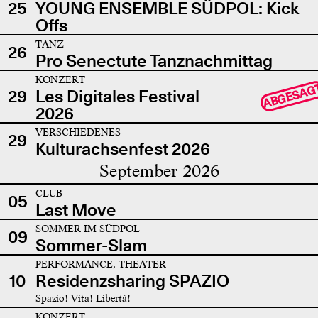
25
YOUNG ENSEMBLE SÜDPOL: Kick
Offs
TANZ
26
Pro Senectute Tanznachmittag
KONZERT
ABGESAG
29
Les Digitales Festival
2026
VERSCHIEDENES
29
Kulturachsenfest 2026
September 2026
CLUB
05
Last Move
SOMMER IM SÜDPOL
09
Sommer-Slam
PERFORMANCE, THEATER
10
Residenzsharing SPAZIO
Spazio! Vita! Libertà!
KONZERT