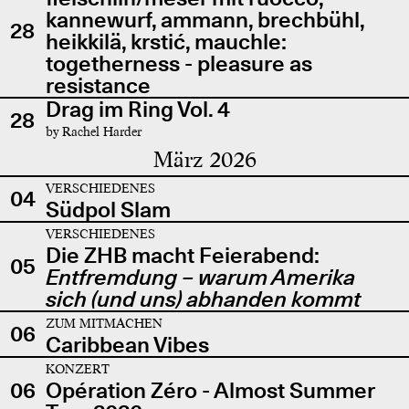
kannewurf, ammann, brechbühl,
28
heikkilä, krstić, mauchle:
togetherness - pleasure as
resistance
Drag im Ring Vol. 4
28
by Rachel Harder
März 2026
VERSCHIEDENES
04
Südpol Slam
VERSCHIEDENES
Die ZHB macht Feierabend:
05
Entfremdung – warum Amerika
sich (und uns) abhanden kommt
ZUM MITMACHEN
06
Caribbean Vibes
KONZERT
06
Opération Zéro - Almost Summer