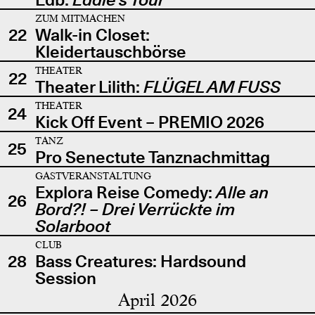
ZUM MITMACHEN
22
Walk-in Closet:
Kleidertauschbörse
THEATER
22
Theater Lilith:
FLÜGEL AM FUSS
THEATER
24
Kick Off Event – PREMIO 2026
TANZ
25
Pro Senectute Tanznachmittag
GASTVERANSTALTUNG
Explora Reise Comedy:
Alle an
26
Bord?! – Drei Verrückte im
Solarboot
CLUB
28
Bass Creatures: Hardsound
Session
April 2026