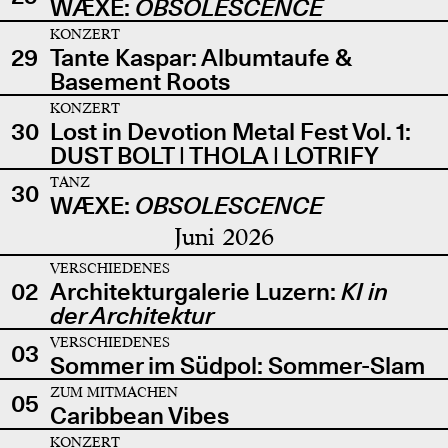
WÆXE:
OBSOLESCENCE
KONZERT
29
Tante Kaspar: Albumtaufe &
Basement Roots
KONZERT
30
Lost in Devotion Metal Fest Vol. 1:
DUST BOLT | THOLA | LOTRIFY
TANZ
30
WÆXE:
OBSOLESCENCE
Juni 2026
VERSCHIEDENES
02
Architekturgalerie Luzern:
KI in
der Architektur
VERSCHIEDENES
03
Sommer im Südpol: Sommer-Slam
ZUM MITMACHEN
05
Caribbean Vibes
KONZERT