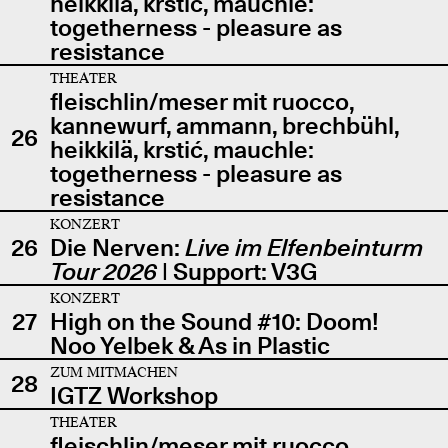
heikkilä, krstić, mauchle:
togetherness - pleasure as
resistance
THEATER
fleischlin/meser mit ruocco,
kannewurf, ammann, brechbühl,
26
heikkilä, krstić, mauchle:
togetherness - pleasure as
resistance
KONZERT
26
Die Nerven:
Live im Elfenbeinturm
Tour 2026
| Support: V3G
KONZERT
27
High on the Sound #10: Doom!
Noo Yelbek & As in Plastic
ZUM MITMACHEN
28
IGTZ Workshop
THEATER
fleischlin/meser mit ruocco,