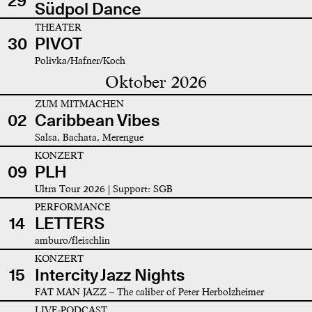
29
Südpol Dance
THEATER
30
PIVOT
Polivka/Hafner/Koch
Oktober 2026
ZUM MITMACHEN
02
Caribbean Vibes
Salsa, Bachata, Merengue
KONZERT
09
PLH
Ultra Tour 2026 | Support: SGB
PERFORMANCE
14
LETTERS
amburo/fleischlin
KONZERT
15
Intercity Jazz Nights
FAT MAN JAZZ – The caliber of Peter Herbolzheimer
LIVE-PODCAST