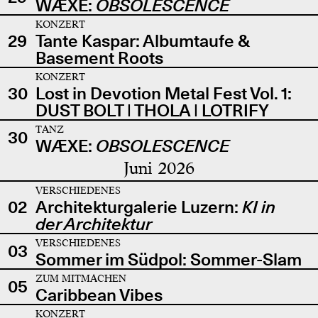
WÆXE:
OBSOLESCENCE
KONZERT
29
Tante Kaspar: Albumtaufe &
Basement Roots
KONZERT
30
Lost in Devotion Metal Fest Vol. 1:
DUST BOLT | THOLA | LOTRIFY
TANZ
30
WÆXE:
OBSOLESCENCE
Juni 2026
VERSCHIEDENES
02
Architekturgalerie Luzern:
KI in
der Architektur
VERSCHIEDENES
03
Sommer im Südpol: Sommer-Slam
ZUM MITMACHEN
05
Caribbean Vibes
KONZERT