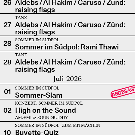
26
Aldebs / Al Hakim / Caruso / Zünd:
raising flags
TANZ
27
Aldebs / Al Hakim / Caruso / Zünd:
raising flags
SOMMER IM SÜDPOL
28
Sommer im Südpol: Rami Thawi
TANZ
28
Aldebs / Al Hakim / Caruso / Zünd:
raising flags
Juli 2026
SOMMER IM SÜDPOL
ABGESAG
01
Sommer-Slam
KONZERT, SOMMER IM SÜDPOL
02
High on the Sound
AMÆMI & SOUNDBUDDY
SOMMER IM SÜDPOL, ZUM MITMACHEN
10
Buvette-Quiz