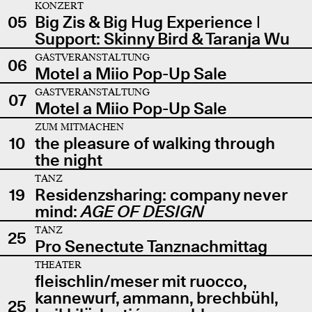
KONZERT
05
Big Zis & Big Hug Experience |
Support: Skinny Bird & Taranja Wu
GASTVERANSTALTUNG
06
Motel a Miio Pop-Up Sale
GASTVERANSTALTUNG
07
Motel a Miio Pop-Up Sale
ZUM MITMACHEN
10
the pleasure of walking through
the night
TANZ
19
Residenzsharing: company never
mind:
AGE OF DESIGN
TANZ
25
Pro Senectute Tanznachmittag
THEATER
fleischlin/meser mit ruocco,
kannewurf, ammann, brechbühl,
25