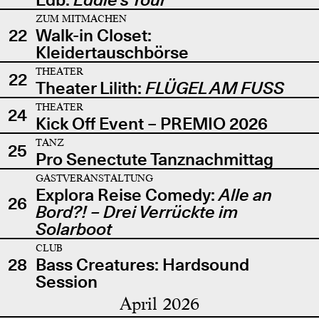
ZUM MITMACHEN
22
Walk-in Closet:
Kleidertauschbörse
THEATER
22
Theater Lilith:
FLÜGEL AM FUSS
THEATER
24
Kick Off Event – PREMIO 2026
TANZ
25
Pro Senectute Tanznachmittag
GASTVERANSTALTUNG
Explora Reise Comedy:
Alle an
26
Bord?! – Drei Verrückte im
Solarboot
CLUB
28
Bass Creatures: Hardsound
Session
April 2026