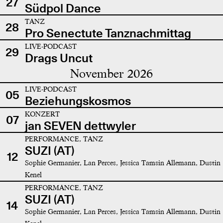
27
Südpol Dance
TANZ
28
Pro Senectute Tanznachmittag
LIVE-PODCAST
29
Drags Uncut
November 2026
LIVE-PODCAST
05
Beziehungskosmos
KONZERT
07
jan SEVEN dettwyler
PERFORMANCE, TANZ
SUZI (AT)
12
Sophie Germanier, Lan Perces, Jessica Tamsin Allemann, Dustin
Kenel
PERFORMANCE, TANZ
SUZI (AT)
14
Sophie Germanier, Lan Perces, Jessica Tamsin Allemann, Dustin