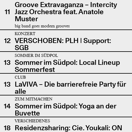
Groove Extravaganza – Intercity
11
Jazz Orchestra feat. Anatole
Muster
big band goes modern grooves
KONZERT
12
VERSCHOBEN: PLH | Support:
SGB
SOMMER IM SÜDPOL
13
Sommer im Südpol: Local Lineup
Sommerfest
CLUB
13
LaVIVA – Die barrierefreie Party für
alle
ZUM MITMACHEN
14
Sommer im Südpol: Yoga an der
Buvette
VERSCHIEDENES
18
Residenzsharing: Cie. Youkali: ON