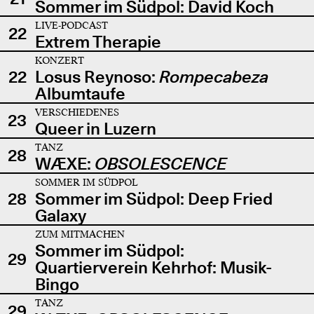
Sommer im Südpol: David Koch
LIVE-PODCAST
22
Extrem Therapie
KONZERT
22
Losus Reynoso:
Rompecabeza
Albumtaufe
VERSCHIEDENES
23
Queer in Luzern
TANZ
28
WÆXE:
OBSOLESCENCE
SOMMER IM SÜDPOL
28
Sommer im Südpol: Deep Fried
Galaxy
ZUM MITMACHEN
Sommer im Südpol:
29
Quartierverein Kehrhof: Musik-
Bingo
TANZ
29