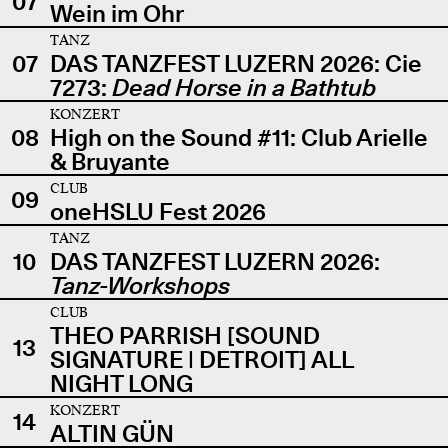
07
Wein im Ohr
TANZ
07
DAS TANZFEST LUZERN 2026: Cie
7273:
Dead Horse in a Bathtub
KONZERT
08
High on the Sound #11: Club Arielle
& Bruyante
CLUB
09
oneHSLU Fest 2026
TANZ
10
DAS TANZFEST LUZERN 2026:
Tanz-Workshops
CLUB
THEO PARRISH [SOUND
13
SIGNATURE | DETROIT] ALL
NIGHT LONG
KONZERT
14
ALTIN GÜN