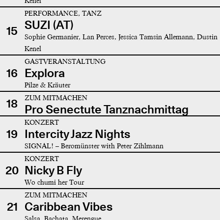
Kenel
PERFORMANCE, TANZ
SUZI (AT)
15
Sophie Germanier, Lan Perces, Jessica Tamsin Allemann, Dustin
Kenel
GASTVERANSTALTUNG
16
Explora
Pilze & Kräuter
ZUM MITMACHEN
18
Pro Senectute Tanznachmittag
KONZERT
19
Intercity Jazz Nights
SIGNAL! – Beromünster with Peter Zihlmann
KONZERT
20
Nicky B Fly
Wo chumi her Tour
ZUM MITMACHEN
21
Caribbean Vibes
Salsa, Bachata, Merengue