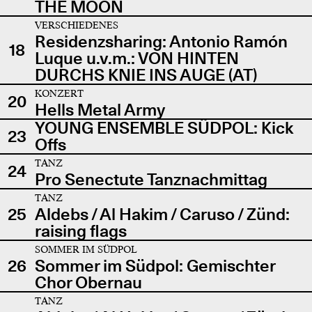
THE MOON
VERSCHIEDENES
Residenzsharing: Antonio Ramón
18
Luque u.v.m.: VON HINTEN
DURCHS KNIE INS AUGE (AT)
KONZERT
20
Hells Metal Army
YOUNG ENSEMBLE SÜDPOL: Kick
23
Offs
TANZ
24
Pro Senectute Tanznachmittag
TANZ
25
Aldebs / Al Hakim / Caruso / Zünd:
raising flags
SOMMER IM SÜDPOL
26
Sommer im Südpol: Gemischter
Chor Obernau
TANZ