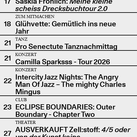
17
Saskia Fröhlich:
Meine kleine
scheiss Drecksbuchtour 2.0
ZUM MITMACHEN
18
Glühvette: Gemütlich ins neue
Jahr
TANZ
21
Pro Senectute Tanznachmittag
KONZERT
21
Camilla Sparksss - Tour 2026
KONZERT
Intercity Jazz Nights: The Angry
22
Man Of Jazz – The mighty Charles
Mingus
CLUB
23
ECLIPSE BOUNDARIES: Outer
Boundary - Chapter Two
THEATER
AUSVERKAUFT Zell:stoff:
4/5 oder
27
von der Kunst keine