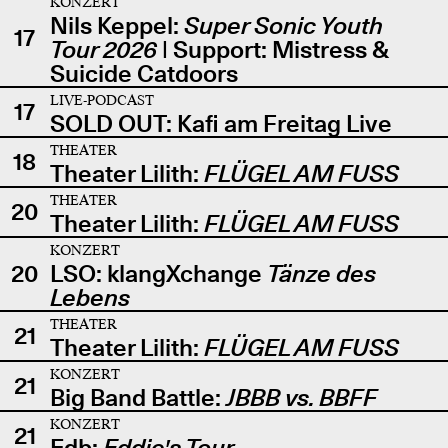
KONZERT
Nils Keppel:
Super Sonic Youth
17
Tour 2026
| Support: Mistress &
Suicide Catdoors
LIVE-PODCAST
17
SOLD OUT: Kafi am Freitag Live
THEATER
18
Theater Lilith:
FLÜGEL AM FUSS
THEATER
20
Theater Lilith:
FLÜGEL AM FUSS
KONZERT
20
LSO: klangXchange
Tänze des
Lebens
THEATER
21
Theater Lilith:
FLÜGEL AM FUSS
KONZERT
21
Big Band Battle:
JBBB vs. BBFF
KONZERT
21
Edb:
Eddie's Tour