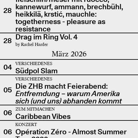
kannewurf, ammann, brechbühl,
28
heikkilä, krstić, mauchle:
togetherness - pleasure as
resistance
Drag im Ring Vol. 4
28
by Rachel Harder
März 2026
VERSCHIEDENES
04
Südpol Slam
VERSCHIEDENES
Die ZHB macht Feierabend:
05
Entfremdung – warum Amerika
sich (und uns) abhanden kommt
ZUM MITMACHEN
06
Caribbean Vibes
KONZERT
06
Opération Zéro - Almost Summer