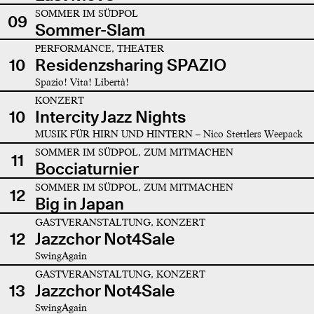
SOMMER IM SÜDPOL
09
Sommer-Slam
PERFORMANCE, THEATER
10
Residenzsharing SPAZIO
Spazio! Vita! Libertà!
KONZERT
10
Intercity Jazz Nights
MUSIK FÜR HIRN UND HINTERN – Nico Stettlers Weepack
SOMMER IM SÜDPOL, ZUM MITMACHEN
11
Bocciaturnier
SOMMER IM SÜDPOL, ZUM MITMACHEN
12
Big in Japan
GASTVERANSTALTUNG, KONZERT
12
Jazzchor Not4Sale
SwingAgain
GASTVERANSTALTUNG, KONZERT
13
Jazzchor Not4Sale
SwingAgain