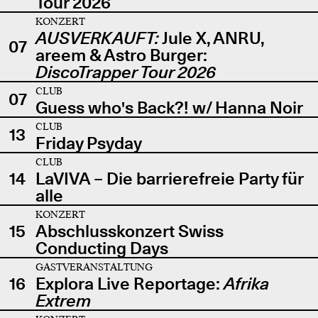
Tour 2026
KONZERT
AUSVERKAUFT:
Jule X, ANRU,
07
areem & Astro Burger:
DiscoTrapper Tour 2026
CLUB
07
Guess who's Back?! w/ Hanna Noir
CLUB
13
Friday Psyday
CLUB
14
LaVIVA – Die barrierefreie Party für
alle
KONZERT
15
Abschlusskonzert Swiss
Conducting Days
GASTVERANSTALTUNG
16
Explora Live Reportage:
Afrika
Extrem