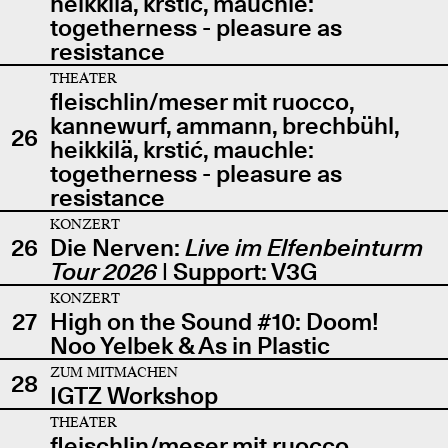
heikkilä, krstić, mauchle:
togetherness - pleasure as
resistance
THEATER
fleischlin/meser mit ruocco,
kannewurf, ammann, brechbühl,
26
heikkilä, krstić, mauchle:
togetherness - pleasure as
resistance
KONZERT
26
Die Nerven:
Live im Elfenbeinturm
Tour 2026
| Support: V3G
KONZERT
27
High on the Sound #10: Doom!
Noo Yelbek & As in Plastic
ZUM MITMACHEN
28
IGTZ Workshop
THEATER
fleischlin/meser mit ruocco,