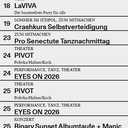
18
LaVIVA
Die barrierefreie Party für alle
SOMMER IM SÜDPOL, ZUM MITMACHEN
19
Crashkurs Selbstverteidigung
ZUM MITMACHEN
23
Pro Senectute Tanznachmittag
THEATER
24
PIVOT
Polivka/Hafner/Koch
PERFORMANCE, TANZ, THEATER
24
EYES ON 2026
THEATER
25
PIVOT
Polivka/Hafner/Koch
PERFORMANCE, TANZ, THEATER
25
EYES ON 2026
KONZERT
25
Binary Sunset Albumtaufe + Manic