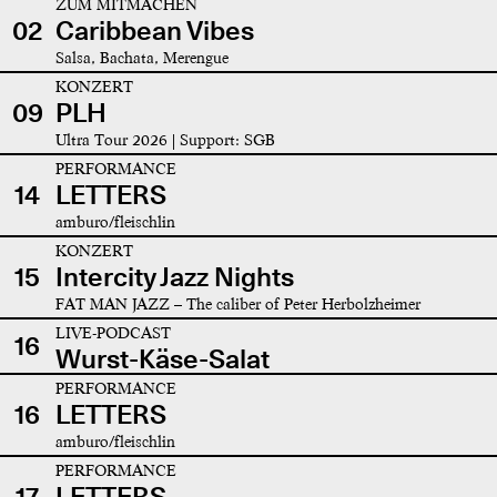
ZUM MITMACHEN
02
Caribbean Vibes
Salsa, Bachata, Merengue
KONZERT
09
PLH
Ultra Tour 2026 | Support: SGB
PERFORMANCE
14
LETTERS
amburo/fleischlin
KONZERT
15
Intercity Jazz Nights
FAT MAN JAZZ – The caliber of Peter Herbolzheimer
LIVE-PODCAST
16
Wurst-Käse-Salat
PERFORMANCE
16
LETTERS
amburo/fleischlin
PERFORMANCE
17
LETTERS