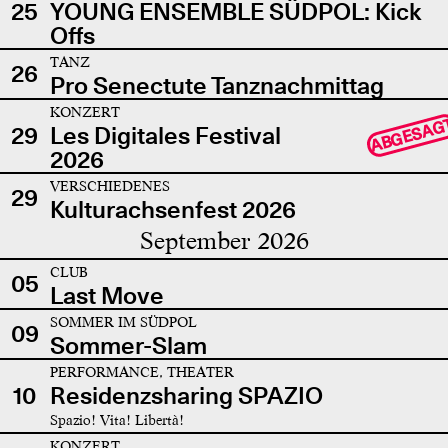
25
YOUNG ENSEMBLE SÜDPOL: Kick
Offs
TANZ
26
Pro Senectute Tanznachmittag
KONZERT
ABGESAG
29
Les Digitales Festival
2026
VERSCHIEDENES
29
Kulturachsenfest 2026
September 2026
CLUB
05
Last Move
SOMMER IM SÜDPOL
09
Sommer-Slam
PERFORMANCE, THEATER
10
Residenzsharing SPAZIO
Spazio! Vita! Libertà!
KONZERT