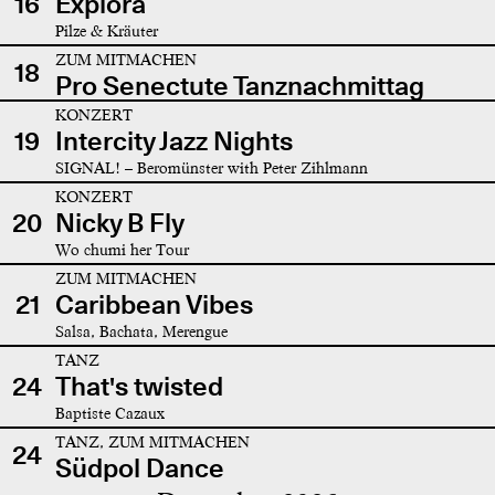
16
Explora
Pilze & Kräuter
ZUM MITMACHEN
18
Pro Senectute Tanznachmittag
KONZERT
19
Intercity Jazz Nights
SIGNAL! – Beromünster with Peter Zihlmann
KONZERT
20
Nicky B Fly
Wo chumi her Tour
ZUM MITMACHEN
21
Caribbean Vibes
Salsa, Bachata, Merengue
TANZ
24
That's twisted
Baptiste Cazaux
TANZ, ZUM MITMACHEN
24
Südpol Dance