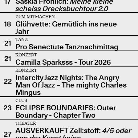
17
Saskia Fröhlich:
Meine kleine
scheiss Drecksbuchtour 2.0
ZUM MITMACHEN
18
Glühvette: Gemütlich ins neue
Jahr
TANZ
21
Pro Senectute Tanznachmittag
KONZERT
21
Camilla Sparksss - Tour 2026
KONZERT
Intercity Jazz Nights: The Angry
22
Man Of Jazz – The mighty Charles
Mingus
CLUB
23
ECLIPSE BOUNDARIES: Outer
Boundary - Chapter Two
THEATER
AUSVERKAUFT Zell:stoff:
4/5 oder
27
von der Kunst keine