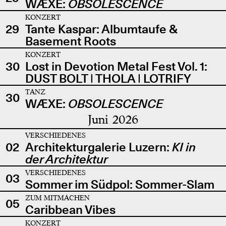
WÆXE:
OBSOLESCENCE
KONZERT
29
Tante Kaspar: Albumtaufe &
Basement Roots
KONZERT
30
Lost in Devotion Metal Fest Vol. 1:
DUST BOLT | THOLA | LOTRIFY
TANZ
30
WÆXE:
OBSOLESCENCE
Juni 2026
VERSCHIEDENES
02
Architekturgalerie Luzern:
KI in
der Architektur
VERSCHIEDENES
03
Sommer im Südpol: Sommer-Slam
ZUM MITMACHEN
05
Caribbean Vibes
KONZERT