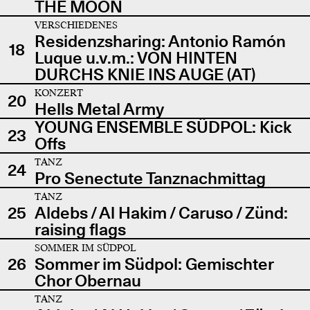
THE MOON
VERSCHIEDENES
Residenzsharing: Antonio Ramón
18
Luque u.v.m.: VON HINTEN
DURCHS KNIE INS AUGE (AT)
KONZERT
20
Hells Metal Army
YOUNG ENSEMBLE SÜDPOL: Kick
23
Offs
TANZ
24
Pro Senectute Tanznachmittag
TANZ
25
Aldebs / Al Hakim / Caruso / Zünd:
raising flags
SOMMER IM SÜDPOL
26
Sommer im Südpol: Gemischter
Chor Obernau
TANZ