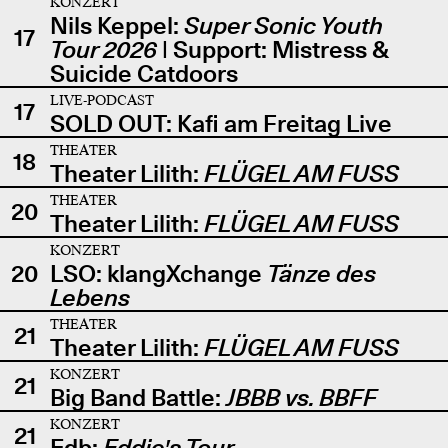
KONZERT
Nils Keppel:
Super Sonic Youth
17
Tour 2026
| Support: Mistress &
Suicide Catdoors
LIVE-PODCAST
17
SOLD OUT: Kafi am Freitag Live
THEATER
18
Theater Lilith:
FLÜGEL AM FUSS
THEATER
20
Theater Lilith:
FLÜGEL AM FUSS
KONZERT
20
LSO: klangXchange
Tänze des
Lebens
THEATER
21
Theater Lilith:
FLÜGEL AM FUSS
KONZERT
21
Big Band Battle:
JBBB vs. BBFF
KONZERT
21
Edb:
Eddie's Tour