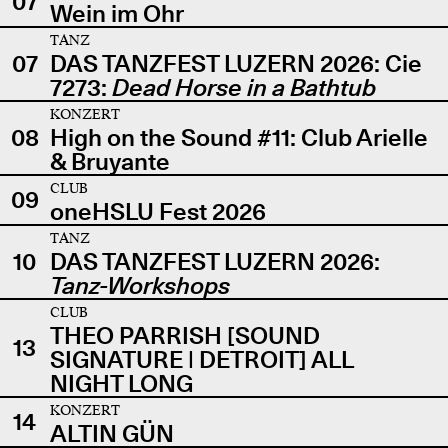
07
Wein im Ohr
TANZ
07
DAS TANZFEST LUZERN 2026: Cie
7273:
Dead Horse in a Bathtub
KONZERT
08
High on the Sound #11: Club Arielle
& Bruyante
CLUB
09
oneHSLU Fest 2026
TANZ
10
DAS TANZFEST LUZERN 2026:
Tanz-Workshops
CLUB
THEO PARRISH [SOUND
13
SIGNATURE | DETROIT] ALL
NIGHT LONG
KONZERT
14
ALTIN GÜN