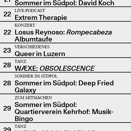
Sommer im Südpol: David Koch
LIVE-PODCAST
22
Extrem Therapie
KONZERT
22
Losus Reynoso:
Rompecabeza
Albumtaufe
VERSCHIEDENES
23
Queer in Luzern
TANZ
28
WÆXE:
OBSOLESCENCE
SOMMER IM SÜDPOL
28
Sommer im Südpol: Deep Fried
Galaxy
ZUM MITMACHEN
Sommer im Südpol:
29
Quartierverein Kehrhof: Musik-
Bingo
TANZ
29