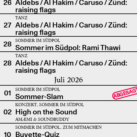
26
Aldebs / Al Hakim / Caruso / Zünd:
raising flags
TANZ
27
Aldebs / Al Hakim / Caruso / Zünd:
raising flags
SOMMER IM SÜDPOL
28
Sommer im Südpol: Rami Thawi
TANZ
28
Aldebs / Al Hakim / Caruso / Zünd:
raising flags
Juli 2026
SOMMER IM SÜDPOL
ABGESAG
01
Sommer-Slam
KONZERT, SOMMER IM SÜDPOL
02
High on the Sound
AMÆMI & SOUNDBUDDY
SOMMER IM SÜDPOL, ZUM MITMACHEN
10
Buvette-Quiz