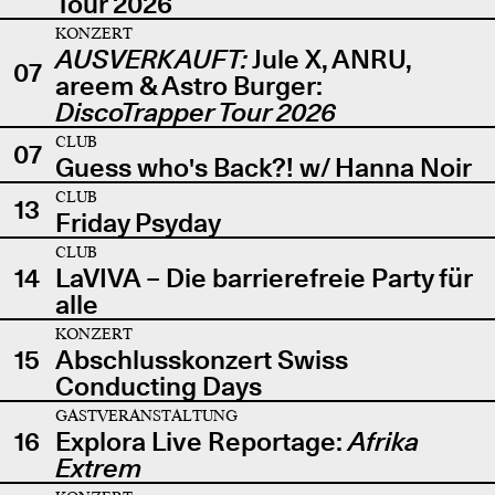
Tour 2026
KONZERT
AUSVERKAUFT:
Jule X, ANRU,
07
areem & Astro Burger:
DiscoTrapper Tour 2026
CLUB
07
Guess who's Back?! w/ Hanna Noir
CLUB
13
Friday Psyday
CLUB
14
LaVIVA – Die barrierefreie Party für
alle
KONZERT
15
Abschlusskonzert Swiss
Conducting Days
GASTVERANSTALTUNG
16
Explora Live Reportage:
Afrika
Extrem