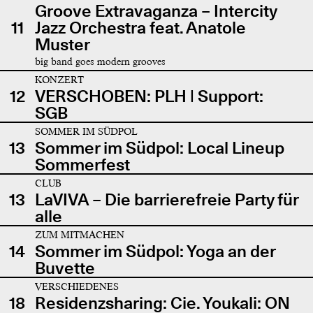
Groove Extravaganza – Intercity
11
Jazz Orchestra feat. Anatole
Muster
big band goes modern grooves
KONZERT
12
VERSCHOBEN: PLH | Support:
SGB
SOMMER IM SÜDPOL
13
Sommer im Südpol: Local Lineup
Sommerfest
CLUB
13
LaVIVA – Die barrierefreie Party für
alle
ZUM MITMACHEN
14
Sommer im Südpol: Yoga an der
Buvette
VERSCHIEDENES
18
Residenzsharing: Cie. Youkali: ON