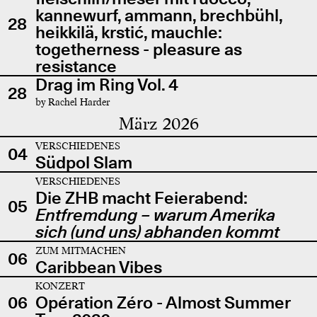
kannewurf, ammann, brechbühl,
28
heikkilä, krstić, mauchle:
togetherness - pleasure as
resistance
Drag im Ring Vol. 4
28
by Rachel Harder
März 2026
VERSCHIEDENES
04
Südpol Slam
VERSCHIEDENES
Die ZHB macht Feierabend:
05
Entfremdung – warum Amerika
sich (und uns) abhanden kommt
ZUM MITMACHEN
06
Caribbean Vibes
KONZERT
06
Opération Zéro - Almost Summer