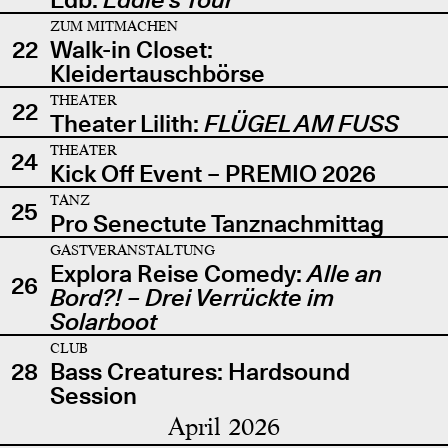
ZUM MITMACHEN
22
Walk-in Closet:
Kleidertauschbörse
THEATER
22
Theater Lilith:
FLÜGEL AM FUSS
THEATER
24
Kick Off Event – PREMIO 2026
TANZ
25
Pro Senectute Tanznachmittag
GASTVERANSTALTUNG
Explora Reise Comedy:
Alle an
26
Bord?! – Drei Verrückte im
Solarboot
CLUB
28
Bass Creatures: Hardsound
Session
April 2026