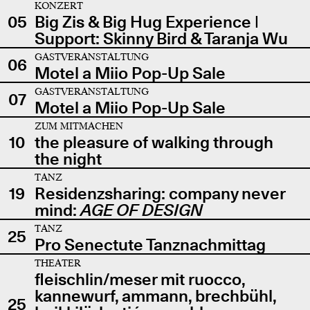
KONZERT
05
Big Zis & Big Hug Experience |
Support: Skinny Bird & Taranja Wu
GASTVERANSTALTUNG
06
Motel a Miio Pop-Up Sale
GASTVERANSTALTUNG
07
Motel a Miio Pop-Up Sale
ZUM MITMACHEN
10
the pleasure of walking through
the night
TANZ
19
Residenzsharing: company never
mind:
AGE OF DESIGN
TANZ
25
Pro Senectute Tanznachmittag
THEATER
fleischlin/meser mit ruocco,
kannewurf, ammann, brechbühl,
25