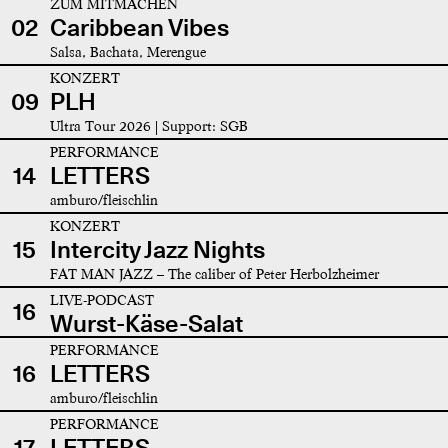
ZUM MITMACHEN
02
Caribbean Vibes
Salsa, Bachata, Merengue
KONZERT
09
PLH
Ultra Tour 2026 | Support: SGB
PERFORMANCE
14
LETTERS
amburo/fleischlin
KONZERT
15
Intercity Jazz Nights
FAT MAN JAZZ – The caliber of Peter Herbolzheimer
LIVE-PODCAST
16
Wurst-Käse-Salat
PERFORMANCE
16
LETTERS
amburo/fleischlin
PERFORMANCE
17
LETTERS