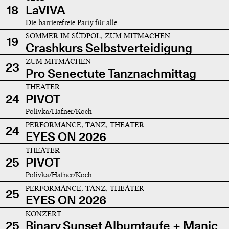
18
LaVIVA
Die barrierefreie Party für alle
SOMMER IM SÜDPOL, ZUM MITMACHEN
19
Crashkurs Selbstverteidigung
ZUM MITMACHEN
23
Pro Senectute Tanznachmittag
THEATER
24
PIVOT
Polivka/Hafner/Koch
PERFORMANCE, TANZ, THEATER
24
EYES ON 2026
THEATER
25
PIVOT
Polivka/Hafner/Koch
PERFORMANCE, TANZ, THEATER
25
EYES ON 2026
KONZERT
25
Binary Sunset Albumtaufe + Manic