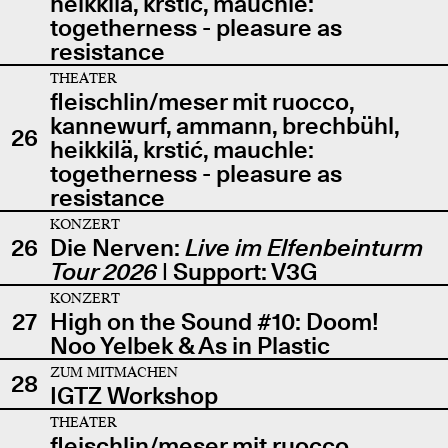
heikkilä, krstić, mauchle:
togetherness - pleasure as
resistance
THEATER
fleischlin/meser mit ruocco,
kannewurf, ammann, brechbühl,
26
heikkilä, krstić, mauchle:
togetherness - pleasure as
resistance
KONZERT
26
Die Nerven:
Live im Elfenbeinturm
Tour 2026
| Support: V3G
KONZERT
27
High on the Sound #10: Doom!
Noo Yelbek & As in Plastic
ZUM MITMACHEN
28
IGTZ Workshop
THEATER
fleischlin/meser mit ruocco,