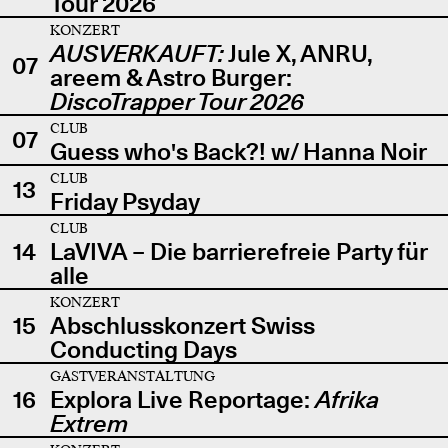
Tour 2026
KONZERT
AUSVERKAUFT:
Jule X, ANRU,
07
areem & Astro Burger:
DiscoTrapper Tour 2026
CLUB
07
Guess who's Back?! w/ Hanna Noir
CLUB
13
Friday Psyday
CLUB
14
LaVIVA – Die barrierefreie Party für
alle
KONZERT
15
Abschlusskonzert Swiss
Conducting Days
GASTVERANSTALTUNG
16
Explora Live Reportage:
Afrika
Extrem