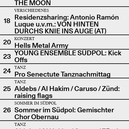
THE MOON
VERSCHIEDENES
Residenzsharing: Antonio Ramón
18
Luque u.v.m.: VON HINTEN
DURCHS KNIE INS AUGE (AT)
KONZERT
20
Hells Metal Army
YOUNG ENSEMBLE SÜDPOL: Kick
23
Offs
TANZ
24
Pro Senectute Tanznachmittag
TANZ
25
Aldebs / Al Hakim / Caruso / Zünd:
raising flags
SOMMER IM SÜDPOL
26
Sommer im Südpol: Gemischter
Chor Obernau
TANZ