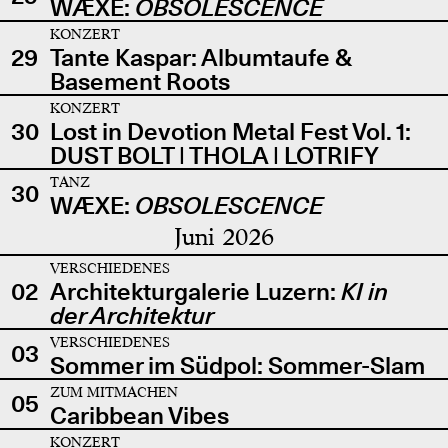
WÆXE:
OBSOLESCENCE
KONZERT
29
Tante Kaspar: Albumtaufe &
Basement Roots
KONZERT
30
Lost in Devotion Metal Fest Vol. 1:
DUST BOLT | THOLA | LOTRIFY
TANZ
30
WÆXE:
OBSOLESCENCE
Juni 2026
VERSCHIEDENES
02
Architekturgalerie Luzern:
KI in
der Architektur
VERSCHIEDENES
03
Sommer im Südpol: Sommer-Slam
ZUM MITMACHEN
05
Caribbean Vibes
KONZERT