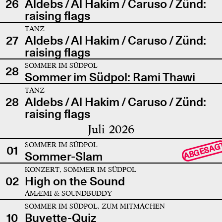
26
Aldebs / Al Hakim / Caruso / Zünd:
raising flags
TANZ
27
Aldebs / Al Hakim / Caruso / Zünd:
raising flags
SOMMER IM SÜDPOL
28
Sommer im Südpol: Rami Thawi
TANZ
28
Aldebs / Al Hakim / Caruso / Zünd:
raising flags
Juli 2026
SOMMER IM SÜDPOL
ABGESAG
01
Sommer-Slam
KONZERT, SOMMER IM SÜDPOL
02
High on the Sound
AMÆMI & SOUNDBUDDY
SOMMER IM SÜDPOL, ZUM MITMACHEN
10
Buvette-Quiz