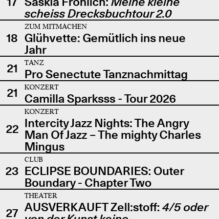
17
Saskia Fröhlich:
Meine kleine
scheiss Drecksbuchtour 2.0
ZUM MITMACHEN
18
Glühvette: Gemütlich ins neue
Jahr
TANZ
21
Pro Senectute Tanznachmittag
KONZERT
21
Camilla Sparksss - Tour 2026
KONZERT
Intercity Jazz Nights: The Angry
22
Man Of Jazz – The mighty Charles
Mingus
CLUB
23
ECLIPSE BOUNDARIES: Outer
Boundary - Chapter Two
THEATER
AUSVERKAUFT Zell:stoff:
4/5 oder
27
von der Kunst keine