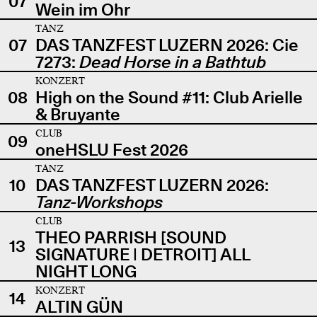
07
Wein im Ohr
TANZ
07
DAS TANZFEST LUZERN 2026: Cie
7273:
Dead Horse in a Bathtub
KONZERT
08
High on the Sound #11: Club Arielle
& Bruyante
CLUB
09
oneHSLU Fest 2026
TANZ
10
DAS TANZFEST LUZERN 2026:
Tanz-Workshops
CLUB
THEO PARRISH [SOUND
13
SIGNATURE | DETROIT] ALL
NIGHT LONG
KONZERT
14
ALTIN GÜN