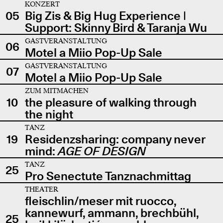
KONZERT
05
Big Zis & Big Hug Experience |
Support: Skinny Bird & Taranja Wu
GASTVERANSTALTUNG
06
Motel a Miio Pop-Up Sale
GASTVERANSTALTUNG
07
Motel a Miio Pop-Up Sale
ZUM MITMACHEN
10
the pleasure of walking through
the night
TANZ
19
Residenzsharing: company never
mind:
AGE OF DESIGN
TANZ
25
Pro Senectute Tanznachmittag
THEATER
fleischlin/meser mit ruocco,
kannewurf, ammann, brechbühl,
25