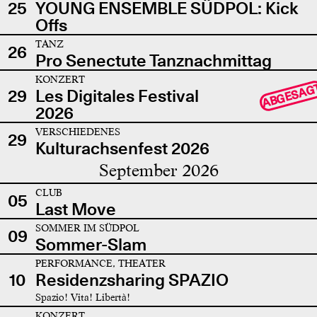
25
YOUNG ENSEMBLE SÜDPOL: Kick
Offs
TANZ
26
Pro Senectute Tanznachmittag
KONZERT
ABGESAG
29
Les Digitales Festival
2026
VERSCHIEDENES
29
Kulturachsenfest 2026
September 2026
CLUB
05
Last Move
SOMMER IM SÜDPOL
09
Sommer-Slam
PERFORMANCE, THEATER
10
Residenzsharing SPAZIO
Spazio! Vita! Libertà!
KONZERT