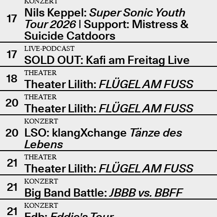
KONZERT
Nils Keppel:
Super Sonic Youth
17
Tour 2026
| Support: Mistress &
Suicide Catdoors
LIVE-PODCAST
17
SOLD OUT: Kafi am Freitag Live
THEATER
18
Theater Lilith:
FLÜGEL AM FUSS
THEATER
20
Theater Lilith:
FLÜGEL AM FUSS
KONZERT
20
LSO: klangXchange
Tänze des
Lebens
THEATER
21
Theater Lilith:
FLÜGEL AM FUSS
KONZERT
21
Big Band Battle:
JBBB vs. BBFF
KONZERT
21
Edb:
Eddie's Tour