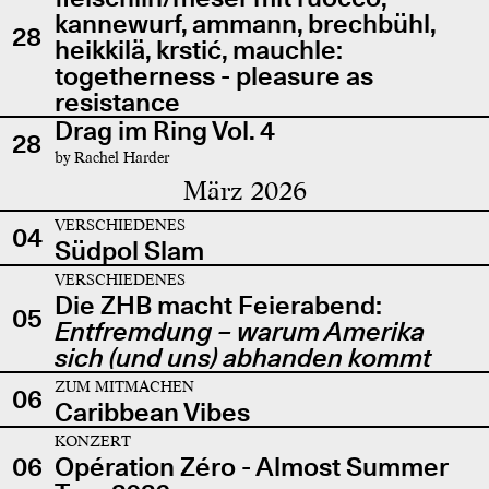
kannewurf, ammann, brechbühl,
28
heikkilä, krstić, mauchle:
togetherness - pleasure as
resistance
Drag im Ring Vol. 4
28
by Rachel Harder
März 2026
VERSCHIEDENES
04
Südpol Slam
VERSCHIEDENES
Die ZHB macht Feierabend:
05
Entfremdung – warum Amerika
sich (und uns) abhanden kommt
ZUM MITMACHEN
06
Caribbean Vibes
KONZERT
06
Opération Zéro - Almost Summer