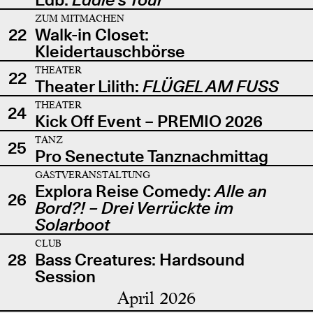
ZUM MITMACHEN
22
Walk-in Closet:
Kleidertauschbörse
THEATER
22
Theater Lilith:
FLÜGEL AM FUSS
THEATER
24
Kick Off Event – PREMIO 2026
TANZ
25
Pro Senectute Tanznachmittag
GASTVERANSTALTUNG
Explora Reise Comedy:
Alle an
26
Bord?! – Drei Verrückte im
Solarboot
CLUB
28
Bass Creatures: Hardsound
Session
April 2026