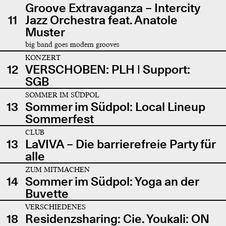
Groove Extravaganza – Intercity
11
Jazz Orchestra feat. Anatole
Muster
big band goes modern grooves
KONZERT
12
VERSCHOBEN: PLH | Support:
SGB
SOMMER IM SÜDPOL
13
Sommer im Südpol: Local Lineup
Sommerfest
CLUB
13
LaVIVA – Die barrierefreie Party für
alle
ZUM MITMACHEN
14
Sommer im Südpol: Yoga an der
Buvette
VERSCHIEDENES
18
Residenzsharing: Cie. Youkali: ON