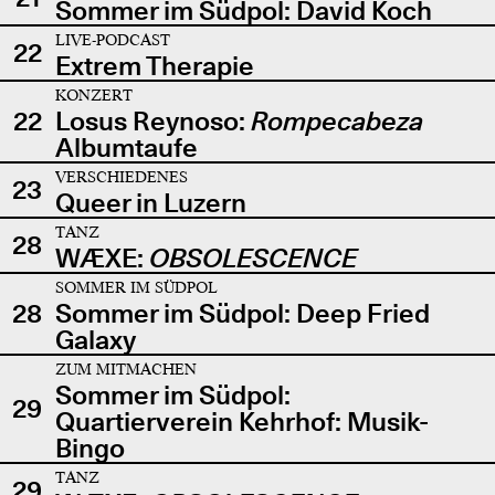
Sommer im Südpol: David Koch
LIVE-PODCAST
22
Extrem Therapie
KONZERT
22
Losus Reynoso:
Rompecabeza
Albumtaufe
VERSCHIEDENES
23
Queer in Luzern
TANZ
28
WÆXE:
OBSOLESCENCE
SOMMER IM SÜDPOL
28
Sommer im Südpol: Deep Fried
Galaxy
ZUM MITMACHEN
Sommer im Südpol:
29
Quartierverein Kehrhof: Musik-
Bingo
TANZ
29