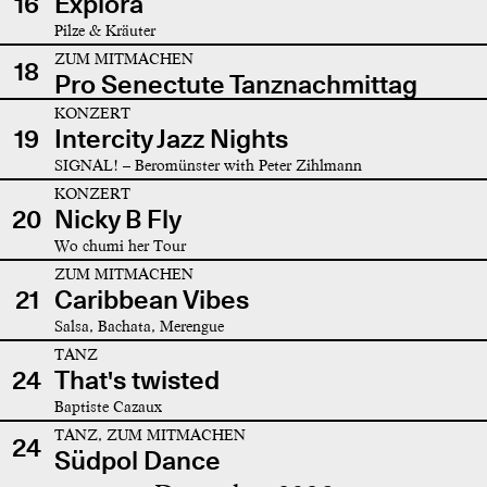
16
Explora
Pilze & Kräuter
ZUM MITMACHEN
18
Pro Senectute Tanznachmittag
KONZERT
19
Intercity Jazz Nights
SIGNAL! – Beromünster with Peter Zihlmann
KONZERT
20
Nicky B Fly
Wo chumi her Tour
ZUM MITMACHEN
21
Caribbean Vibes
Salsa, Bachata, Merengue
TANZ
24
That's twisted
Baptiste Cazaux
TANZ, ZUM MITMACHEN
24
Südpol Dance