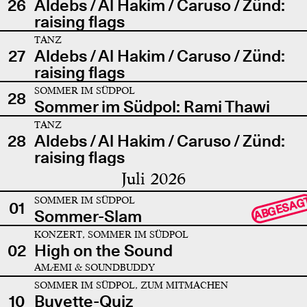
26
Aldebs / Al Hakim / Caruso / Zünd:
raising flags
TANZ
27
Aldebs / Al Hakim / Caruso / Zünd:
raising flags
SOMMER IM SÜDPOL
28
Sommer im Südpol: Rami Thawi
TANZ
28
Aldebs / Al Hakim / Caruso / Zünd:
raising flags
Juli 2026
SOMMER IM SÜDPOL
ABGESAG
01
Sommer-Slam
KONZERT, SOMMER IM SÜDPOL
02
High on the Sound
AMÆMI & SOUNDBUDDY
SOMMER IM SÜDPOL, ZUM MITMACHEN
10
Buvette-Quiz