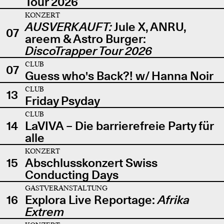
Tour 2026
KONZERT
AUSVERKAUFT:
Jule X, ANRU,
07
areem & Astro Burger:
DiscoTrapper Tour 2026
CLUB
07
Guess who's Back?! w/ Hanna Noir
CLUB
13
Friday Psyday
CLUB
14
LaVIVA – Die barrierefreie Party für
alle
KONZERT
15
Abschlusskonzert Swiss
Conducting Days
GASTVERANSTALTUNG
16
Explora Live Reportage:
Afrika
Extrem