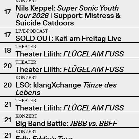
KONZERT
Nils Keppel:
Super Sonic Youth
17
Tour 2026
| Support: Mistress &
Suicide Catdoors
LIVE-PODCAST
17
SOLD OUT: Kafi am Freitag Live
THEATER
18
Theater Lilith:
FLÜGEL AM FUSS
THEATER
20
Theater Lilith:
FLÜGEL AM FUSS
KONZERT
20
LSO: klangXchange
Tänze des
Lebens
THEATER
21
Theater Lilith:
FLÜGEL AM FUSS
KONZERT
21
Big Band Battle:
JBBB vs. BBFF
KONZERT
21
Edb:
Eddie's Tour