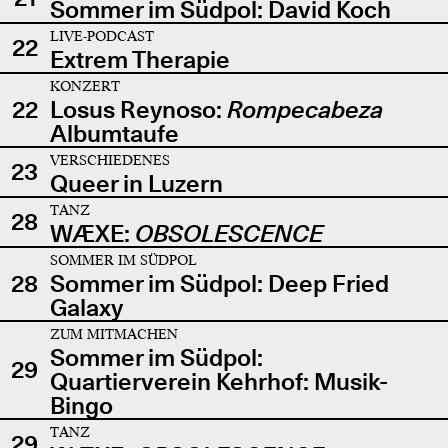
Sommer im Südpol: David Koch
LIVE-PODCAST
22
Extrem Therapie
KONZERT
22
Losus Reynoso:
Rompecabeza
Albumtaufe
VERSCHIEDENES
23
Queer in Luzern
TANZ
28
WÆXE:
OBSOLESCENCE
SOMMER IM SÜDPOL
28
Sommer im Südpol: Deep Fried
Galaxy
ZUM MITMACHEN
Sommer im Südpol:
29
Quartierverein Kehrhof: Musik-
Bingo
TANZ
29