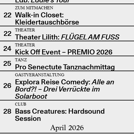
ZUM MITMACHEN
22
Walk-in Closet:
Kleidertauschbörse
THEATER
22
Theater Lilith:
FLÜGEL AM FUSS
THEATER
24
Kick Off Event – PREMIO 2026
TANZ
25
Pro Senectute Tanznachmittag
GASTVERANSTALTUNG
Explora Reise Comedy:
Alle an
26
Bord?! – Drei Verrückte im
Solarboot
CLUB
28
Bass Creatures: Hardsound
Session
April 2026