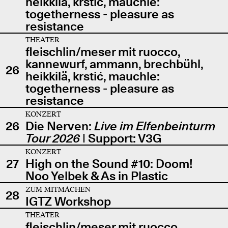
heikkilä, krstić, mauchle:
togetherness - pleasure as
resistance
THEATER
fleischlin/meser mit ruocco,
kannewurf, ammann, brechbühl,
26
heikkilä, krstić, mauchle:
togetherness - pleasure as
resistance
KONZERT
26
Die Nerven:
Live im Elfenbeinturm
Tour 2026
| Support: V3G
KONZERT
27
High on the Sound #10: Doom!
Noo Yelbek & As in Plastic
ZUM MITMACHEN
28
IGTZ Workshop
THEATER
fleischlin/meser mit ruocco,