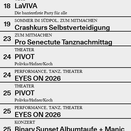
18
LaVIVA
Die barrierefreie Party für alle
SOMMER IM SÜDPOL, ZUM MITMACHEN
19
Crashkurs Selbstverteidigung
ZUM MITMACHEN
23
Pro Senectute Tanznachmittag
THEATER
24
PIVOT
Polivka/Hafner/Koch
PERFORMANCE, TANZ, THEATER
24
EYES ON 2026
THEATER
25
PIVOT
Polivka/Hafner/Koch
PERFORMANCE, TANZ, THEATER
25
EYES ON 2026
KONZERT
25
Binary Sunset Albumtaufe + Manic