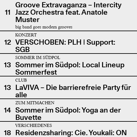
Groove Extravaganza – Intercity
11
Jazz Orchestra feat. Anatole
Muster
big band goes modern grooves
KONZERT
12
VERSCHOBEN: PLH | Support:
SGB
SOMMER IM SÜDPOL
13
Sommer im Südpol: Local Lineup
Sommerfest
CLUB
13
LaVIVA – Die barrierefreie Party für
alle
ZUM MITMACHEN
14
Sommer im Südpol: Yoga an der
Buvette
VERSCHIEDENES
18
Residenzsharing: Cie. Youkali: ON