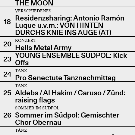
THE MOON
VERSCHIEDENES
Residenzsharing: Antonio Ramón
18
Luque u.v.m.: VON HINTEN
DURCHS KNIE INS AUGE (AT)
KONZERT
20
Hells Metal Army
YOUNG ENSEMBLE SÜDPOL: Kick
23
Offs
TANZ
24
Pro Senectute Tanznachmittag
TANZ
25
Aldebs / Al Hakim / Caruso / Zünd:
raising flags
SOMMER IM SÜDPOL
26
Sommer im Südpol: Gemischter
Chor Obernau
TANZ