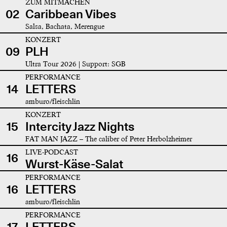
ZUM MITMACHEN
02
Caribbean Vibes
Salsa, Bachata, Merengue
KONZERT
09
PLH
Ultra Tour 2026 | Support: SGB
PERFORMANCE
14
LETTERS
amburo/fleischlin
KONZERT
15
Intercity Jazz Nights
FAT MAN JAZZ – The caliber of Peter Herbolzheimer
LIVE-PODCAST
16
Wurst-Käse-Salat
PERFORMANCE
16
LETTERS
amburo/fleischlin
PERFORMANCE
17
LETTERS