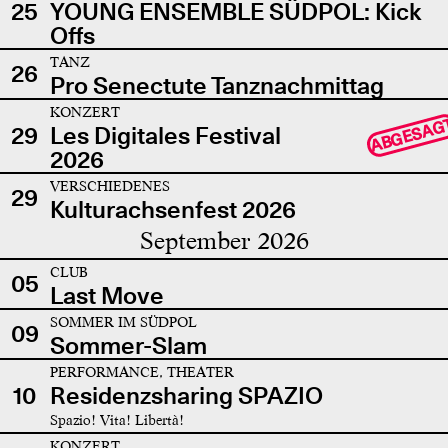
25
YOUNG ENSEMBLE SÜDPOL: Kick
Offs
TANZ
26
Pro Senectute Tanznachmittag
KONZERT
ABGESAG
29
Les Digitales Festival
2026
VERSCHIEDENES
29
Kulturachsenfest 2026
September 2026
CLUB
05
Last Move
SOMMER IM SÜDPOL
09
Sommer-Slam
PERFORMANCE, THEATER
10
Residenzsharing SPAZIO
Spazio! Vita! Libertà!
KONZERT