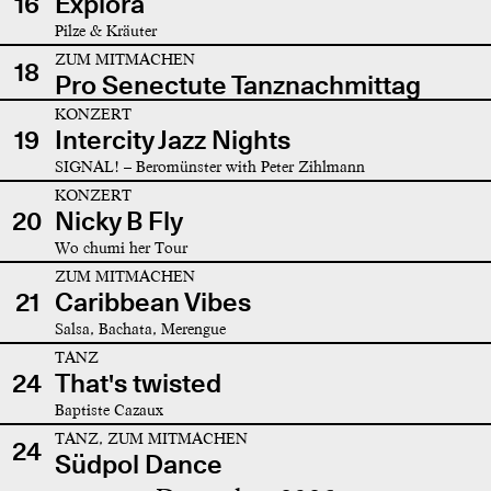
16
Explora
Pilze & Kräuter
ZUM MITMACHEN
18
Pro Senectute Tanznachmittag
KONZERT
19
Intercity Jazz Nights
SIGNAL! – Beromünster with Peter Zihlmann
KONZERT
20
Nicky B Fly
Wo chumi her Tour
ZUM MITMACHEN
21
Caribbean Vibes
Salsa, Bachata, Merengue
TANZ
24
That's twisted
Baptiste Cazaux
TANZ, ZUM MITMACHEN
24
Südpol Dance