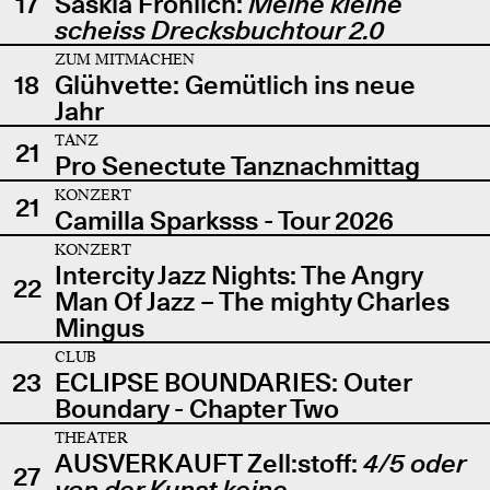
17
Saskia Fröhlich:
Meine kleine
scheiss Drecksbuchtour 2.0
ZUM MITMACHEN
18
Glühvette: Gemütlich ins neue
Jahr
TANZ
21
Pro Senectute Tanznachmittag
KONZERT
21
Camilla Sparksss - Tour 2026
KONZERT
Intercity Jazz Nights: The Angry
22
Man Of Jazz – The mighty Charles
Mingus
CLUB
23
ECLIPSE BOUNDARIES: Outer
Boundary - Chapter Two
THEATER
AUSVERKAUFT Zell:stoff:
4/5 oder
27
von der Kunst keine