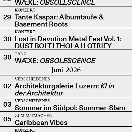
WÆXE:
OBSOLESCENCE
KONZERT
29
Tante Kaspar: Albumtaufe &
Basement Roots
KONZERT
30
Lost in Devotion Metal Fest Vol. 1:
DUST BOLT | THOLA | LOTRIFY
TANZ
30
WÆXE:
OBSOLESCENCE
Juni 2026
VERSCHIEDENES
02
Architekturgalerie Luzern:
KI in
der Architektur
VERSCHIEDENES
03
Sommer im Südpol: Sommer-Slam
ZUM MITMACHEN
05
Caribbean Vibes
KONZERT