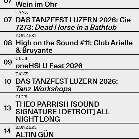
07
Wein im Ohr
TANZ
07
DAS TANZFEST LUZERN 2026: Cie
7273:
Dead Horse in a Bathtub
KONZERT
08
High on the Sound #11: Club Arielle
& Bruyante
CLUB
09
oneHSLU Fest 2026
TANZ
10
DAS TANZFEST LUZERN 2026:
Tanz-Workshops
CLUB
THEO PARRISH [SOUND
13
SIGNATURE | DETROIT] ALL
NIGHT LONG
KONZERT
14
ALTIN GÜN