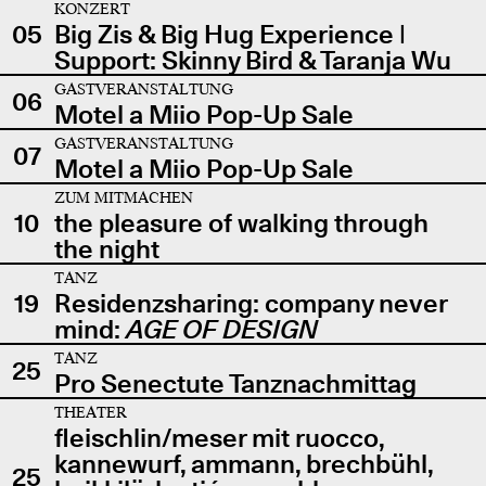
KONZERT
05
Big Zis & Big Hug Experience |
Support: Skinny Bird & Taranja Wu
GASTVERANSTALTUNG
06
Motel a Miio Pop-Up Sale
GASTVERANSTALTUNG
07
Motel a Miio Pop-Up Sale
ZUM MITMACHEN
10
the pleasure of walking through
the night
TANZ
19
Residenzsharing: company never
mind:
AGE OF DESIGN
TANZ
25
Pro Senectute Tanznachmittag
THEATER
fleischlin/meser mit ruocco,
kannewurf, ammann, brechbühl,
25