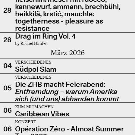
kannewurf, ammann, brechbühl,
28
heikkilä, krstić, mauchle:
togetherness - pleasure as
resistance
Drag im Ring Vol. 4
28
by Rachel Harder
März 2026
VERSCHIEDENES
04
Südpol Slam
VERSCHIEDENES
Die ZHB macht Feierabend:
05
Entfremdung – warum Amerika
sich (und uns) abhanden kommt
ZUM MITMACHEN
06
Caribbean Vibes
KONZERT
06
Opération Zéro - Almost Summer