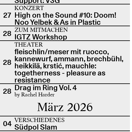
Support: V3G
KONZERT
27
High on the Sound #10: Doom!
Noo Yelbek & As in Plastic
ZUM MITMACHEN
28
IGTZ Workshop
THEATER
fleischlin/meser mit ruocco,
kannewurf, ammann, brechbühl,
28
heikkilä, krstić, mauchle:
togetherness - pleasure as
resistance
Drag im Ring Vol. 4
28
by Rachel Harder
März 2026
VERSCHIEDENES
04
Südpol Slam