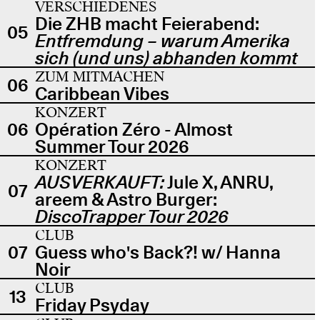
VERSCHIEDENES
Die ZHB macht Feierabend:
05
Entfremdung – warum Amerika
sich (und uns) abhanden kommt
ZUM MITMACHEN
06
Caribbean Vibes
KONZERT
06
Opération Zéro - Almost
Summer Tour 2026
KONZERT
AUSVERKAUFT:
Jule X, ANRU,
07
areem & Astro Burger:
DiscoTrapper Tour 2026
CLUB
07
Guess who's Back?! w/ Hanna
Noir
CLUB
13
Friday Psyday