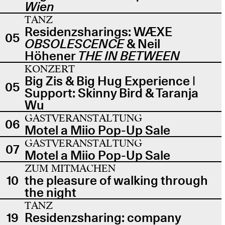
Wien
TANZ
Residenzsharings: WÆXE
05
OBSOLESCENCE
& Neil
Höhener
THE IN BETWEEN
KONZERT
Big Zis & Big Hug Experience |
05
Support: Skinny Bird & Taranja
Wu
GASTVERANSTALTUNG
06
Motel a Miio Pop-Up Sale
GASTVERANSTALTUNG
07
Motel a Miio Pop-Up Sale
ZUM MITMACHEN
10
the pleasure of walking through
the night
TANZ
19
Residenzsharing: company