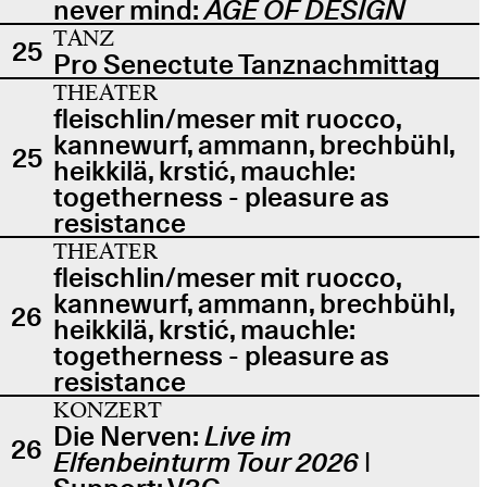
never mind:
AGE OF DESIGN
TANZ
25
Pro Senectute Tanznachmittag
THEATER
fleischlin/meser mit ruocco,
kannewurf, ammann, brechbühl,
25
heikkilä, krstić, mauchle:
togetherness - pleasure as
resistance
THEATER
fleischlin/meser mit ruocco,
kannewurf, ammann, brechbühl,
26
heikkilä, krstić, mauchle:
togetherness - pleasure as
resistance
KONZERT
Die Nerven:
Live im
26
Elfenbeinturm Tour 2026
|