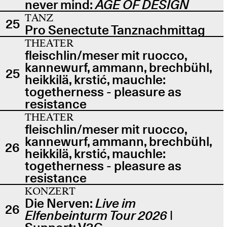
never mind:
AGE OF DESIGN
TANZ
25
Pro Senectute Tanznachmittag
THEATER
fleischlin/meser mit ruocco,
kannewurf, ammann, brechbühl,
25
heikkilä, krstić, mauchle:
togetherness - pleasure as
resistance
THEATER
fleischlin/meser mit ruocco,
kannewurf, ammann, brechbühl,
26
heikkilä, krstić, mauchle:
togetherness - pleasure as
resistance
KONZERT
Die Nerven:
Live im
26
Elfenbeinturm Tour 2026
|