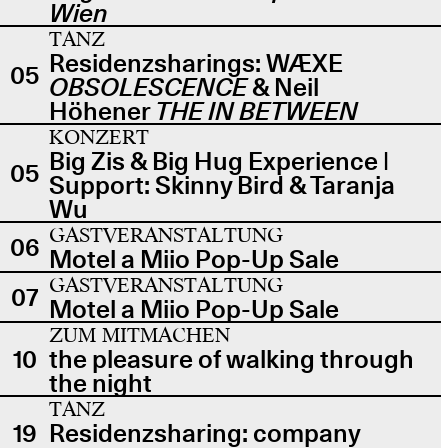
Wien
TANZ
Residenzsharings: WÆXE
05
OBSOLESCENCE
& Neil
Höhener
THE IN BETWEEN
KONZERT
Big Zis & Big Hug Experience |
05
Support: Skinny Bird & Taranja
Wu
GASTVERANSTALTUNG
06
Motel a Miio Pop-Up Sale
GASTVERANSTALTUNG
07
Motel a Miio Pop-Up Sale
ZUM MITMACHEN
10
the pleasure of walking through
the night
TANZ
19
Residenzsharing: company