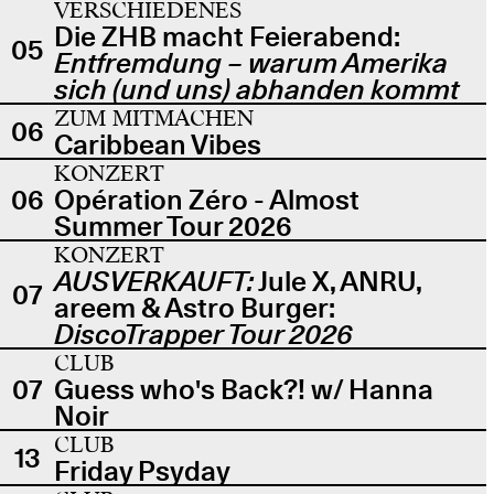
VERSCHIEDENES
Die ZHB macht Feierabend:
05
Entfremdung – warum Amerika
sich (und uns) abhanden kommt
ZUM MITMACHEN
06
Caribbean Vibes
KONZERT
06
Opération Zéro - Almost
Summer Tour 2026
KONZERT
AUSVERKAUFT:
Jule X, ANRU,
07
areem & Astro Burger:
DiscoTrapper Tour 2026
CLUB
07
Guess who's Back?! w/ Hanna
Noir
CLUB
13
Friday Psyday