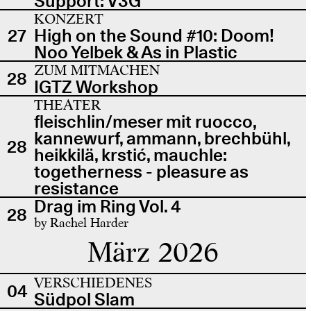
Support: V3G
KONZERT
27
High on the Sound #10: Doom!
Noo Yelbek & As in Plastic
ZUM MITMACHEN
28
IGTZ Workshop
THEATER
fleischlin/meser mit ruocco,
kannewurf, ammann, brechbühl,
28
heikkilä, krstić, mauchle:
togetherness - pleasure as
resistance
Drag im Ring Vol. 4
28
by Rachel Harder
März 2026
VERSCHIEDENES
04
Südpol Slam