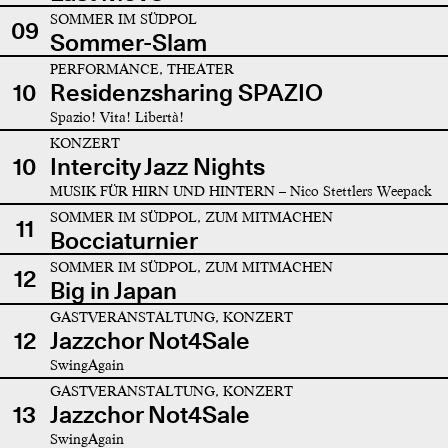
SOMMER IM SÜDPOL
09
Sommer-Slam
PERFORMANCE, THEATER
10
Residenzsharing SPAZIO
Spazio! Vita! Libertà!
KONZERT
10
Intercity Jazz Nights
MUSIK FÜR HIRN UND HINTERN – Nico Stettlers Weepack
SOMMER IM SÜDPOL, ZUM MITMACHEN
11
Bocciaturnier
SOMMER IM SÜDPOL, ZUM MITMACHEN
12
Big in Japan
GASTVERANSTALTUNG, KONZERT
12
Jazzchor Not4Sale
SwingAgain
GASTVERANSTALTUNG, KONZERT
13
Jazzchor Not4Sale
SwingAgain