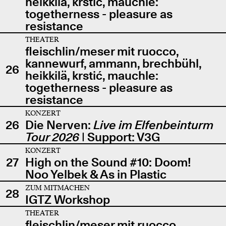
heikkilä, krstić, mauchle:
togetherness - pleasure as
resistance
THEATER
fleischlin/meser mit ruocco,
kannewurf, ammann, brechbühl,
26
heikkilä, krstić, mauchle:
togetherness - pleasure as
resistance
KONZERT
26
Die Nerven:
Live im Elfenbeinturm
Tour 2026
| Support: V3G
KONZERT
27
High on the Sound #10: Doom!
Noo Yelbek & As in Plastic
ZUM MITMACHEN
28
IGTZ Workshop
THEATER
fleischlin/meser mit ruocco,