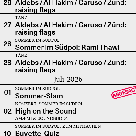
26
Aldebs / Al Hakim / Caruso / Zünd:
raising flags
TANZ
27
Aldebs / Al Hakim / Caruso / Zünd:
raising flags
SOMMER IM SÜDPOL
28
Sommer im Südpol: Rami Thawi
TANZ
28
Aldebs / Al Hakim / Caruso / Zünd:
raising flags
Juli 2026
SOMMER IM SÜDPOL
ABGESAG
01
Sommer-Slam
KONZERT, SOMMER IM SÜDPOL
02
High on the Sound
AMÆMI & SOUNDBUDDY
SOMMER IM SÜDPOL, ZUM MITMACHEN
10
Buvette-Quiz