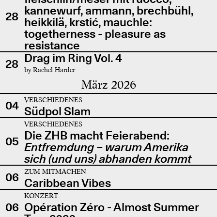
kannewurf, ammann, brechbühl,
28
heikkilä, krstić, mauchle:
togetherness - pleasure as
resistance
Drag im Ring Vol. 4
28
by Rachel Harder
März 2026
VERSCHIEDENES
04
Südpol Slam
VERSCHIEDENES
Die ZHB macht Feierabend:
05
Entfremdung – warum Amerika
sich (und uns) abhanden kommt
ZUM MITMACHEN
06
Caribbean Vibes
KONZERT
06
Opération Zéro - Almost Summer