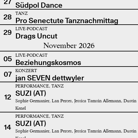
27
Südpol Dance
TANZ
28
Pro Senectute Tanznachmittag
LIVE-PODCAST
29
Drags Uncut
November 2026
LIVE-PODCAST
05
Beziehungskosmos
KONZERT
07
jan SEVEN dettwyler
PERFORMANCE, TANZ
SUZI (AT)
12
Sophie Germanier, Lan Perces, Jessica Tamsin Allemann, Dustin
Kenel
PERFORMANCE, TANZ
SUZI (AT)
14
Sophie Germanier, Lan Perces, Jessica Tamsin Allemann, Dustin