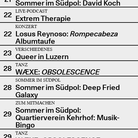
Sommer im Südpol: David Koch
LIVE-PODCAST
22
Extrem Therapie
KONZERT
22
Losus Reynoso:
Rompecabeza
Albumtaufe
VERSCHIEDENES
23
Queer in Luzern
TANZ
28
WÆXE:
OBSOLESCENCE
SOMMER IM SÜDPOL
28
Sommer im Südpol: Deep Fried
Galaxy
ZUM MITMACHEN
Sommer im Südpol:
29
Quartierverein Kehrhof: Musik-
Bingo
TANZ
29