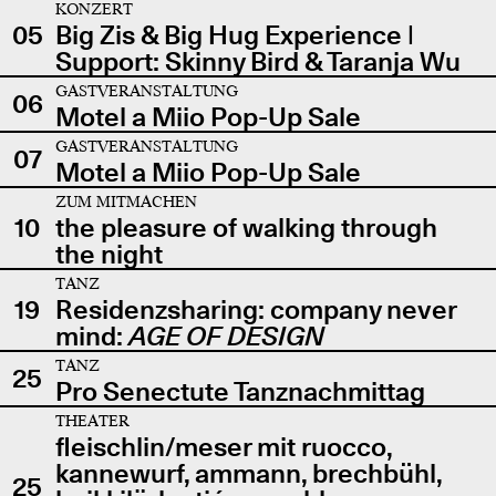
KONZERT
05
Big Zis & Big Hug Experience |
Support: Skinny Bird & Taranja Wu
GASTVERANSTALTUNG
06
Motel a Miio Pop-Up Sale
GASTVERANSTALTUNG
07
Motel a Miio Pop-Up Sale
ZUM MITMACHEN
10
the pleasure of walking through
the night
TANZ
19
Residenzsharing: company never
mind:
AGE OF DESIGN
TANZ
25
Pro Senectute Tanznachmittag
THEATER
fleischlin/meser mit ruocco,
kannewurf, ammann, brechbühl,
25