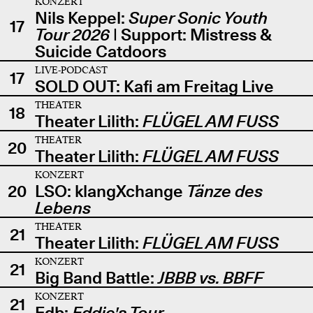
KONZERT
Nils Keppel:
Super Sonic Youth
17
Tour 2026
| Support: Mistress &
Suicide Catdoors
LIVE-PODCAST
17
SOLD OUT: Kafi am Freitag Live
THEATER
18
Theater Lilith:
FLÜGEL AM FUSS
THEATER
20
Theater Lilith:
FLÜGEL AM FUSS
KONZERT
20
LSO: klangXchange
Tänze des
Lebens
THEATER
21
Theater Lilith:
FLÜGEL AM FUSS
KONZERT
21
Big Band Battle:
JBBB vs. BBFF
KONZERT
21
Edb:
Eddie's Tour