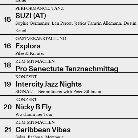
Kenel
PERFORMANCE, TANZ
SUZI (AT)
15
Sophie Germanier, Lan Perces, Jessica Tamsin Allemann, Dustin
Kenel
GASTVERANSTALTUNG
16
Explora
Pilze & Kräuter
ZUM MITMACHEN
18
Pro Senectute Tanznachmittag
KONZERT
19
Intercity Jazz Nights
SIGNAL! – Beromünster with Peter Zihlmann
KONZERT
20
Nicky B Fly
Wo chumi her Tour
ZUM MITMACHEN
21
Caribbean Vibes
Salsa, Bachata, Merengue