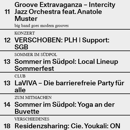
Groove Extravaganza – Intercity
11
Jazz Orchestra feat. Anatole
Muster
big band goes modern grooves
KONZERT
12
VERSCHOBEN: PLH | Support:
SGB
SOMMER IM SÜDPOL
13
Sommer im Südpol: Local Lineup
Sommerfest
CLUB
13
LaVIVA – Die barrierefreie Party für
alle
ZUM MITMACHEN
14
Sommer im Südpol: Yoga an der
Buvette
VERSCHIEDENES
18
Residenzsharing: Cie. Youkali: ON