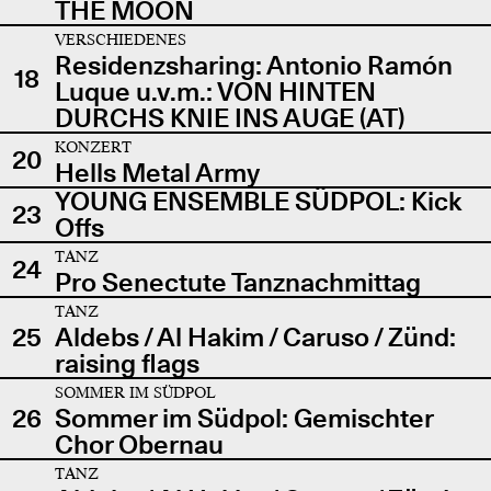
THE MOON
VERSCHIEDENES
Residenzsharing: Antonio Ramón
18
Luque u.v.m.: VON HINTEN
DURCHS KNIE INS AUGE (AT)
KONZERT
20
Hells Metal Army
YOUNG ENSEMBLE SÜDPOL: Kick
23
Offs
TANZ
24
Pro Senectute Tanznachmittag
TANZ
25
Aldebs / Al Hakim / Caruso / Zünd:
raising flags
SOMMER IM SÜDPOL
26
Sommer im Südpol: Gemischter
Chor Obernau
TANZ