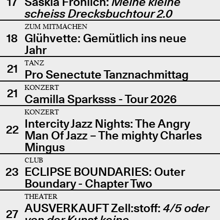
17
Saskia Fröhlich:
Meine kleine
scheiss Drecksbuchtour 2.0
ZUM MITMACHEN
18
Glühvette: Gemütlich ins neue
Jahr
TANZ
21
Pro Senectute Tanznachmittag
KONZERT
21
Camilla Sparksss - Tour 2026
KONZERT
Intercity Jazz Nights: The Angry
22
Man Of Jazz – The mighty Charles
Mingus
CLUB
23
ECLIPSE BOUNDARIES: Outer
Boundary - Chapter Two
THEATER
AUSVERKAUFT Zell:stoff:
4/5 oder
27
von der Kunst keine