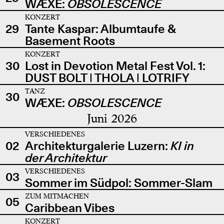
WÆXE:
OBSOLESCENCE
KONZERT
29
Tante Kaspar: Albumtaufe &
Basement Roots
KONZERT
30
Lost in Devotion Metal Fest Vol. 1:
DUST BOLT | THOLA | LOTRIFY
TANZ
30
WÆXE:
OBSOLESCENCE
Juni 2026
VERSCHIEDENES
02
Architekturgalerie Luzern:
KI in
der Architektur
VERSCHIEDENES
03
Sommer im Südpol: Sommer-Slam
ZUM MITMACHEN
05
Caribbean Vibes
KONZERT