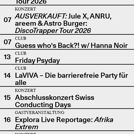
Tour 2026
KONZERT
AUSVERKAUFT:
Jule X, ANRU,
07
areem & Astro Burger:
DiscoTrapper Tour 2026
CLUB
07
Guess who's Back?! w/ Hanna Noir
CLUB
13
Friday Psyday
CLUB
14
LaVIVA – Die barrierefreie Party für
alle
KONZERT
15
Abschlusskonzert Swiss
Conducting Days
GASTVERANSTALTUNG
16
Explora Live Reportage:
Afrika
Extrem