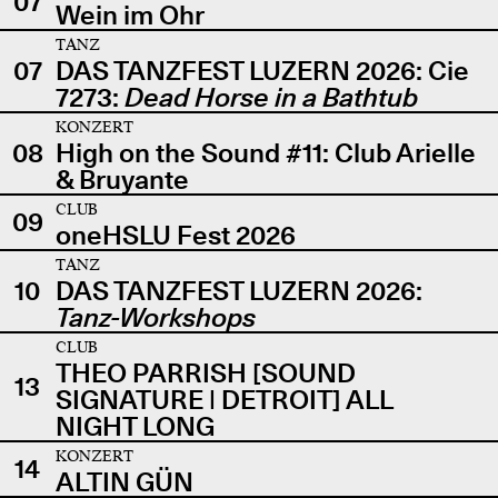
07
Wein im Ohr
TANZ
07
DAS TANZFEST LUZERN 2026: Cie
7273:
Dead Horse in a Bathtub
KONZERT
08
High on the Sound #11: Club Arielle
& Bruyante
CLUB
09
oneHSLU Fest 2026
TANZ
10
DAS TANZFEST LUZERN 2026:
Tanz-Workshops
CLUB
THEO PARRISH [SOUND
13
SIGNATURE | DETROIT] ALL
NIGHT LONG
KONZERT
14
ALTIN GÜN