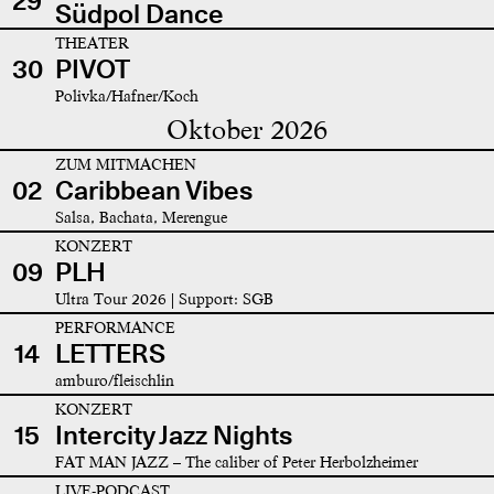
29
Südpol Dance
THEATER
30
PIVOT
Polivka/Hafner/Koch
Oktober 2026
ZUM MITMACHEN
02
Caribbean Vibes
Salsa, Bachata, Merengue
KONZERT
09
PLH
Ultra Tour 2026 | Support: SGB
PERFORMANCE
14
LETTERS
amburo/fleischlin
KONZERT
15
Intercity Jazz Nights
FAT MAN JAZZ – The caliber of Peter Herbolzheimer
LIVE-PODCAST