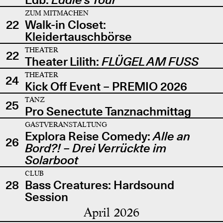
ZUM MITMACHEN
22
Walk-in Closet:
Kleidertauschbörse
THEATER
22
Theater Lilith:
FLÜGEL AM FUSS
THEATER
24
Kick Off Event – PREMIO 2026
TANZ
25
Pro Senectute Tanznachmittag
GASTVERANSTALTUNG
Explora Reise Comedy:
Alle an
26
Bord?! – Drei Verrückte im
Solarboot
CLUB
28
Bass Creatures: Hardsound
Session
April 2026