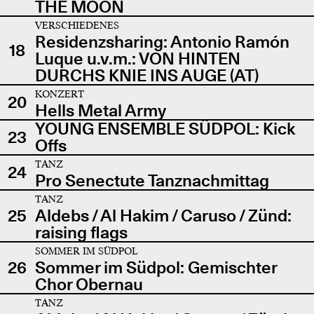
THE MOON
VERSCHIEDENES
Residenzsharing: Antonio Ramón
18
Luque u.v.m.: VON HINTEN
DURCHS KNIE INS AUGE (AT)
KONZERT
20
Hells Metal Army
YOUNG ENSEMBLE SÜDPOL: Kick
23
Offs
TANZ
24
Pro Senectute Tanznachmittag
TANZ
25
Aldebs / Al Hakim / Caruso / Zünd:
raising flags
SOMMER IM SÜDPOL
26
Sommer im Südpol: Gemischter
Chor Obernau
TANZ