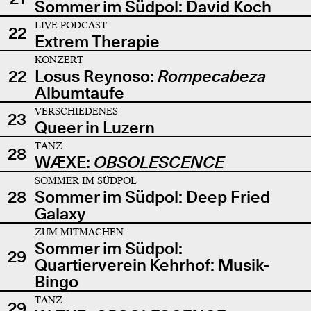
Sommer im Südpol: David Koch
LIVE-PODCAST
22
Extrem Therapie
KONZERT
22
Losus Reynoso:
Rompecabeza
Albumtaufe
VERSCHIEDENES
23
Queer in Luzern
TANZ
28
WÆXE:
OBSOLESCENCE
SOMMER IM SÜDPOL
28
Sommer im Südpol: Deep Fried
Galaxy
ZUM MITMACHEN
Sommer im Südpol:
29
Quartierverein Kehrhof: Musik-
Bingo
TANZ
29