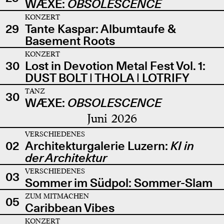
WÆXE:
OBSOLESCENCE
KONZERT
29
Tante Kaspar: Albumtaufe &
Basement Roots
KONZERT
30
Lost in Devotion Metal Fest Vol. 1:
DUST BOLT | THOLA | LOTRIFY
TANZ
30
WÆXE:
OBSOLESCENCE
Juni 2026
VERSCHIEDENES
02
Architekturgalerie Luzern:
KI in
der Architektur
VERSCHIEDENES
03
Sommer im Südpol: Sommer-Slam
ZUM MITMACHEN
05
Caribbean Vibes
KONZERT