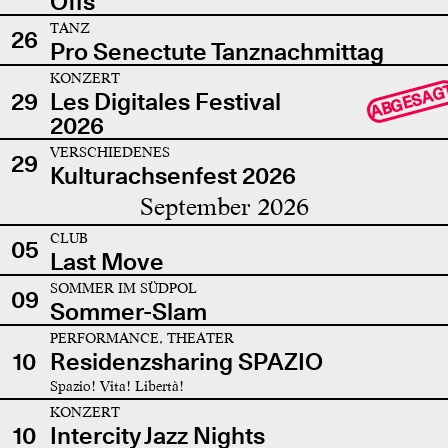
Offs
TANZ
26
Pro Senectute Tanznachmittag
KONZERT
ABGESAG
29
Les Digitales Festival
2026
VERSCHIEDENES
29
Kulturachsenfest 2026
September 2026
CLUB
05
Last Move
SOMMER IM SÜDPOL
09
Sommer-Slam
PERFORMANCE, THEATER
10
Residenzsharing SPAZIO
Spazio! Vita! Libertà!
KONZERT
10
Intercity Jazz Nights