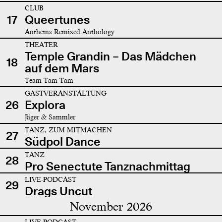
CLUB
17
Queertunes
Anthems Remixed Anthology
THEATER
Temple Grandin – Das Mädchen
18
auf dem Mars
Team Tam Tam
GASTVERANSTALTUNG
26
Explora
Jäger & Sammler
TANZ, ZUM MITMACHEN
27
Südpol Dance
TANZ
28
Pro Senectute Tanznachmittag
LIVE-PODCAST
29
Drags Uncut
November 2026
LIVE-PODCAST