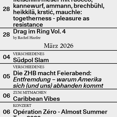
kannewurf, ammann, brechbühl,
28
heikkilä, krstić, mauchle:
togetherness - pleasure as
resistance
Drag im Ring Vol. 4
28
by Rachel Harder
März 2026
VERSCHIEDENES
04
Südpol Slam
VERSCHIEDENES
Die ZHB macht Feierabend:
05
Entfremdung – warum Amerika
sich (und uns) abhanden kommt
ZUM MITMACHEN
06
Caribbean Vibes
KONZERT
06
Opération Zéro - Almost Summer