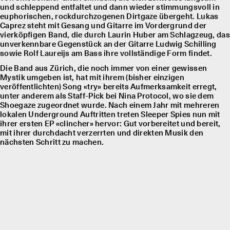
und schleppend entfaltet und dann wieder stimmungsvoll in
euphorischen, rockdurchzogenen Dirtgaze übergeht. Lukas
Caprez steht mit Gesang und Gitarre im Vordergrund der
vierköpfigen Band, die durch Laurin Huber am Schlagzeug, das
unverkennbare Gegenstück an der Gitarre Ludwig Schilling
sowie Rolf Laureĳs am Bass ihre vollständige Form findet.
Die Band aus Zürich, die noch immer von einer gewissen
Mystik umgeben ist, hat mit ihrem (bisher einzigen
veröffentlichten) Song «try» bereits Aufmerksamkeit erregt,
unter anderem als Staff-Pick bei Nina Protocol, wo sie dem
Shoegaze zugeordnet wurde. Nach einem Jahr mit mehreren
lokalen Underground Auftritten treten Sleeper Spies nun mit
ihrer ersten EP «clincher» hervor: Gut vorbereitet und bereit,
mit ihrer durchdacht verzerrten und direkten Musik den
nächsten Schritt zu machen.