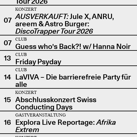
Tour 2026
KONZERT
AUSVERKAUFT:
Jule X, ANRU,
07
areem & Astro Burger:
DiscoTrapper Tour 2026
CLUB
07
Guess who's Back?! w/ Hanna Noir
CLUB
13
Friday Psyday
CLUB
14
LaVIVA – Die barrierefreie Party für
alle
KONZERT
15
Abschlusskonzert Swiss
Conducting Days
GASTVERANSTALTUNG
16
Explora Live Reportage:
Afrika
Extrem