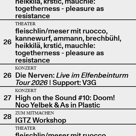
heikkilä, krstić, mauchle:
togetherness - pleasure as
resistance
THEATER
fleischlin/meser mit ruocco,
kannewurf, ammann, brechbühl,
26
heikkilä, krstić, mauchle:
togetherness - pleasure as
resistance
KONZERT
26
Die Nerven:
Live im Elfenbeinturm
Tour 2026
| Support: V3G
KONZERT
27
High on the Sound #10: Doom!
Noo Yelbek & As in Plastic
ZUM MITMACHEN
28
IGTZ Workshop
THEATER
fleischlin/meser mit ruocco,