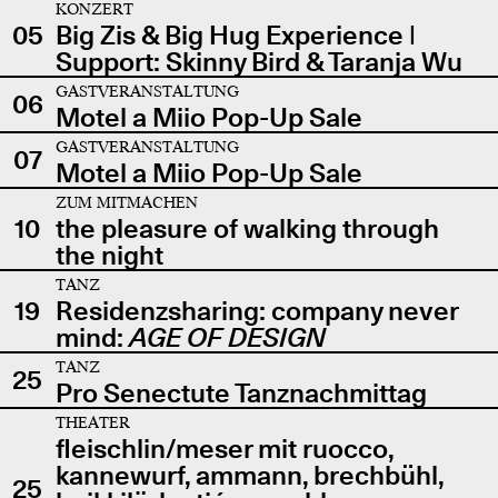
KONZERT
05
Big Zis & Big Hug Experience |
Support: Skinny Bird & Taranja Wu
GASTVERANSTALTUNG
06
Motel a Miio Pop-Up Sale
GASTVERANSTALTUNG
07
Motel a Miio Pop-Up Sale
ZUM MITMACHEN
10
the pleasure of walking through
the night
TANZ
19
Residenzsharing: company never
mind:
AGE OF DESIGN
TANZ
25
Pro Senectute Tanznachmittag
THEATER
fleischlin/meser mit ruocco,
kannewurf, ammann, brechbühl,
25