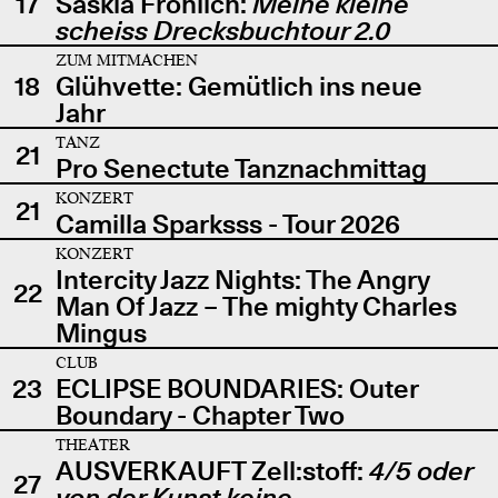
17
Saskia Fröhlich:
Meine kleine
scheiss Drecksbuchtour 2.0
ZUM MITMACHEN
18
Glühvette: Gemütlich ins neue
Jahr
TANZ
21
Pro Senectute Tanznachmittag
KONZERT
21
Camilla Sparksss - Tour 2026
KONZERT
Intercity Jazz Nights: The Angry
22
Man Of Jazz – The mighty Charles
Mingus
CLUB
23
ECLIPSE BOUNDARIES: Outer
Boundary - Chapter Two
THEATER
AUSVERKAUFT Zell:stoff:
4/5 oder
27
von der Kunst keine