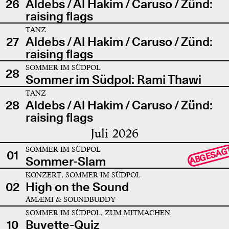
26
Aldebs / Al Hakim / Caruso / Zünd:
raising flags
TANZ
27
Aldebs / Al Hakim / Caruso / Zünd:
raising flags
SOMMER IM SÜDPOL
28
Sommer im Südpol: Rami Thawi
TANZ
28
Aldebs / Al Hakim / Caruso / Zünd:
raising flags
Juli 2026
SOMMER IM SÜDPOL
ABGESAG
01
Sommer-Slam
KONZERT, SOMMER IM SÜDPOL
02
High on the Sound
AMÆMI & SOUNDBUDDY
SOMMER IM SÜDPOL, ZUM MITMACHEN
10
Buvette-Quiz