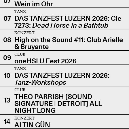
07
Wein im Ohr
TANZ
07
DAS TANZFEST LUZERN 2026: Cie
7273:
Dead Horse in a Bathtub
KONZERT
08
High on the Sound #11: Club Arielle
& Bruyante
CLUB
09
oneHSLU Fest 2026
TANZ
10
DAS TANZFEST LUZERN 2026:
Tanz-Workshops
CLUB
THEO PARRISH [SOUND
13
SIGNATURE | DETROIT] ALL
NIGHT LONG
KONZERT
14
ALTIN GÜN