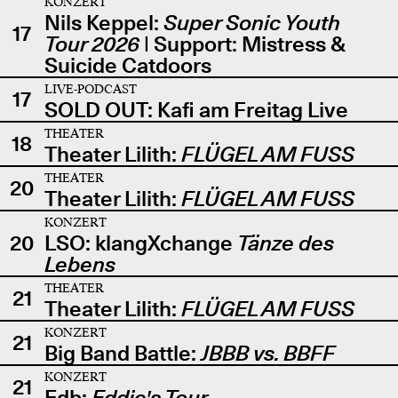
KONZERT
Nils Keppel:
Super Sonic Youth
17
Tour 2026
| Support: Mistress &
Suicide Catdoors
LIVE-PODCAST
17
SOLD OUT: Kafi am Freitag Live
THEATER
18
Theater Lilith:
FLÜGEL AM FUSS
THEATER
20
Theater Lilith:
FLÜGEL AM FUSS
KONZERT
20
LSO: klangXchange
Tänze des
Lebens
THEATER
21
Theater Lilith:
FLÜGEL AM FUSS
KONZERT
21
Big Band Battle:
JBBB vs. BBFF
KONZERT
21
Edb:
Eddie's Tour