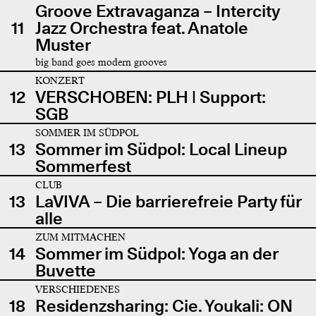
Groove Extravaganza – Intercity
11
Jazz Orchestra feat. Anatole
Muster
big band goes modern grooves
KONZERT
12
VERSCHOBEN: PLH | Support:
SGB
SOMMER IM SÜDPOL
13
Sommer im Südpol: Local Lineup
Sommerfest
CLUB
13
LaVIVA – Die barrierefreie Party für
alle
ZUM MITMACHEN
14
Sommer im Südpol: Yoga an der
Buvette
VERSCHIEDENES
18
Residenzsharing: Cie. Youkali: ON