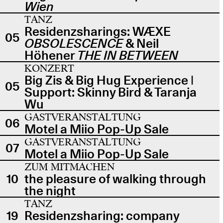
Wien
TANZ
Residenzsharings: WÆXE
05
OBSOLESCENCE
& Neil
Höhener
THE IN BETWEEN
KONZERT
Big Zis & Big Hug Experience |
05
Support: Skinny Bird & Taranja
Wu
GASTVERANSTALTUNG
06
Motel a Miio Pop-Up Sale
GASTVERANSTALTUNG
07
Motel a Miio Pop-Up Sale
ZUM MITMACHEN
10
the pleasure of walking through
the night
TANZ
19
Residenzsharing: company