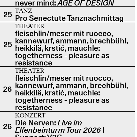
never mind:
AGE OF DESIGN
TANZ
25
Pro Senectute Tanznachmittag
THEATER
fleischlin/meser mit ruocco,
kannewurf, ammann, brechbühl,
25
heikkilä, krstić, mauchle:
togetherness - pleasure as
resistance
THEATER
fleischlin/meser mit ruocco,
kannewurf, ammann, brechbühl,
26
heikkilä, krstić, mauchle:
togetherness - pleasure as
resistance
KONZERT
Die Nerven:
Live im
26
Elfenbeinturm Tour 2026
|