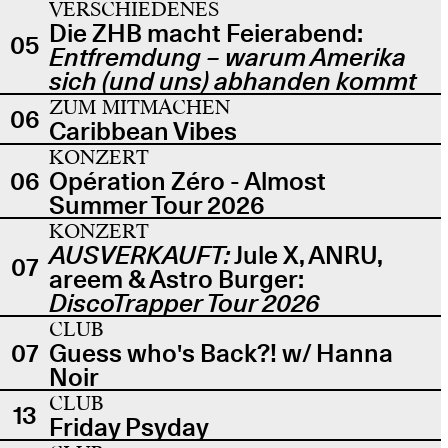
VERSCHIEDENES
Die ZHB macht Feierabend:
05
Entfremdung – warum Amerika
sich (und uns) abhanden kommt
ZUM MITMACHEN
06
Caribbean Vibes
KONZERT
06
Opération Zéro - Almost
Summer Tour 2026
KONZERT
AUSVERKAUFT:
Jule X, ANRU,
07
areem & Astro Burger:
DiscoTrapper Tour 2026
CLUB
07
Guess who's Back?! w/ Hanna
Noir
CLUB
13
Friday Psyday