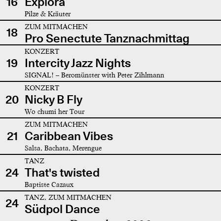
16
Explora
Pilze & Kräuter
ZUM MITMACHEN
18
Pro Senectute Tanznachmittag
KONZERT
19
Intercity Jazz Nights
SIGNAL! – Beromünster with Peter Zihlmann
KONZERT
20
Nicky B Fly
Wo chumi her Tour
ZUM MITMACHEN
21
Caribbean Vibes
Salsa, Bachata, Merengue
TANZ
24
That's twisted
Baptiste Cazaux
TANZ, ZUM MITMACHEN
24
Südpol Dance