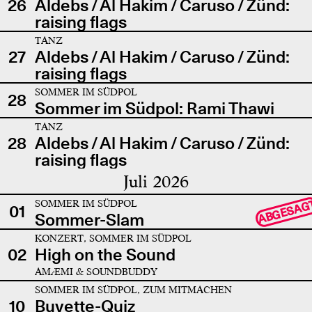
26
Aldebs / Al Hakim / Caruso / Zünd:
raising flags
TANZ
27
Aldebs / Al Hakim / Caruso / Zünd:
raising flags
SOMMER IM SÜDPOL
28
Sommer im Südpol: Rami Thawi
TANZ
28
Aldebs / Al Hakim / Caruso / Zünd:
raising flags
Juli 2026
SOMMER IM SÜDPOL
ABGESAG
01
Sommer-Slam
KONZERT, SOMMER IM SÜDPOL
02
High on the Sound
AMÆMI & SOUNDBUDDY
SOMMER IM SÜDPOL, ZUM MITMACHEN
10
Buvette-Quiz