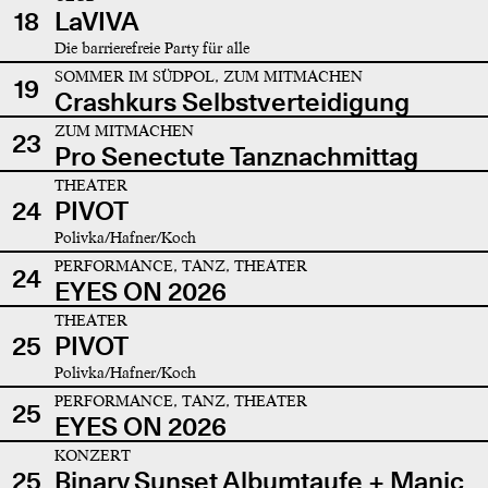
18
LaVIVA
Die barrierefreie Party für alle
SOMMER IM SÜDPOL, ZUM MITMACHEN
19
Crashkurs Selbstverteidigung
ZUM MITMACHEN
23
Pro Senectute Tanznachmittag
THEATER
24
PIVOT
Polivka/Hafner/Koch
PERFORMANCE, TANZ, THEATER
24
EYES ON 2026
THEATER
25
PIVOT
Polivka/Hafner/Koch
PERFORMANCE, TANZ, THEATER
25
EYES ON 2026
KONZERT
25
Binary Sunset Albumtaufe + Manic