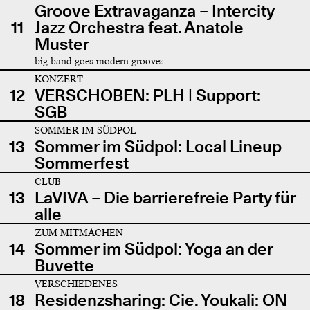
Groove Extravaganza – Intercity
11
Jazz Orchestra feat. Anatole
Muster
big band goes modern grooves
KONZERT
12
VERSCHOBEN: PLH | Support:
SGB
SOMMER IM SÜDPOL
13
Sommer im Südpol: Local Lineup
Sommerfest
CLUB
13
LaVIVA – Die barrierefreie Party für
alle
ZUM MITMACHEN
14
Sommer im Südpol: Yoga an der
Buvette
VERSCHIEDENES
18
Residenzsharing: Cie. Youkali: ON