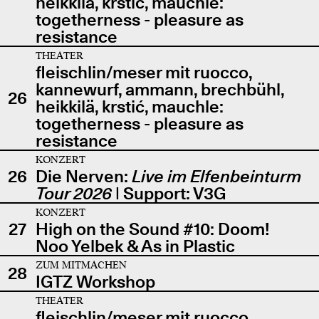
heikkilä, krstić, mauchle:
togetherness - pleasure as
resistance
THEATER
fleischlin/meser mit ruocco,
kannewurf, ammann, brechbühl,
26
heikkilä, krstić, mauchle:
togetherness - pleasure as
resistance
KONZERT
26
Die Nerven:
Live im Elfenbeinturm
Tour 2026
| Support: V3G
KONZERT
27
High on the Sound #10: Doom!
Noo Yelbek & As in Plastic
ZUM MITMACHEN
28
IGTZ Workshop
THEATER
fleischlin/meser mit ruocco,