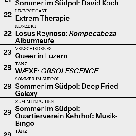
Sommer im Südpol: David Koch
LIVE-PODCAST
22
Extrem Therapie
KONZERT
22
Losus Reynoso:
Rompecabeza
Albumtaufe
VERSCHIEDENES
23
Queer in Luzern
TANZ
28
WÆXE:
OBSOLESCENCE
SOMMER IM SÜDPOL
28
Sommer im Südpol: Deep Fried
Galaxy
ZUM MITMACHEN
Sommer im Südpol:
29
Quartierverein Kehrhof: Musik-
Bingo
TANZ
29