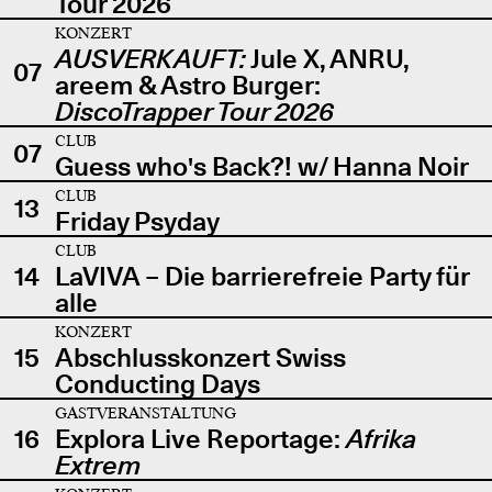
Tour 2026
KONZERT
AUSVERKAUFT:
Jule X, ANRU,
07
areem & Astro Burger:
DiscoTrapper Tour 2026
CLUB
07
Guess who's Back?! w/ Hanna Noir
CLUB
13
Friday Psyday
CLUB
14
LaVIVA – Die barrierefreie Party für
alle
KONZERT
15
Abschlusskonzert Swiss
Conducting Days
GASTVERANSTALTUNG
16
Explora Live Reportage:
Afrika
Extrem