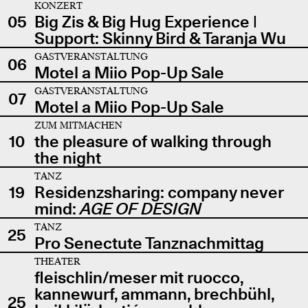
KONZERT
05
Big Zis & Big Hug Experience |
Support: Skinny Bird & Taranja Wu
GASTVERANSTALTUNG
06
Motel a Miio Pop-Up Sale
GASTVERANSTALTUNG
07
Motel a Miio Pop-Up Sale
ZUM MITMACHEN
10
the pleasure of walking through
the night
TANZ
19
Residenzsharing: company never
mind:
AGE OF DESIGN
TANZ
25
Pro Senectute Tanznachmittag
THEATER
fleischlin/meser mit ruocco,
kannewurf, ammann, brechbühl,
25