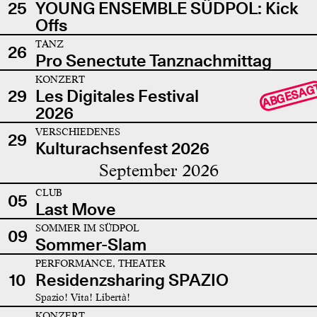
25
YOUNG ENSEMBLE SÜDPOL: Kick
Offs
TANZ
26
Pro Senectute Tanznachmittag
KONZERT
ABGESAG
29
Les Digitales Festival
2026
VERSCHIEDENES
29
Kulturachsenfest 2026
September 2026
CLUB
05
Last Move
SOMMER IM SÜDPOL
09
Sommer-Slam
PERFORMANCE, THEATER
10
Residenzsharing SPAZIO
Spazio! Vita! Libertà!
KONZERT