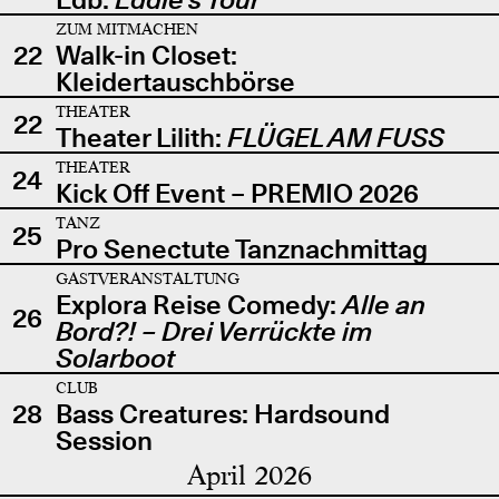
ZUM MITMACHEN
22
Walk-in Closet:
Kleidertauschbörse
THEATER
22
Theater Lilith:
FLÜGEL AM FUSS
THEATER
24
Kick Off Event – PREMIO 2026
TANZ
25
Pro Senectute Tanznachmittag
GASTVERANSTALTUNG
Explora Reise Comedy:
Alle an
26
Bord?! – Drei Verrückte im
Solarboot
CLUB
28
Bass Creatures: Hardsound
Session
April 2026