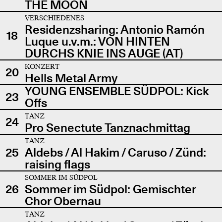
THE MOON
VERSCHIEDENES
Residenzsharing: Antonio Ramón
18
Luque u.v.m.: VON HINTEN
DURCHS KNIE INS AUGE (AT)
KONZERT
20
Hells Metal Army
YOUNG ENSEMBLE SÜDPOL: Kick
23
Offs
TANZ
24
Pro Senectute Tanznachmittag
TANZ
25
Aldebs / Al Hakim / Caruso / Zünd:
raising flags
SOMMER IM SÜDPOL
26
Sommer im Südpol: Gemischter
Chor Obernau
TANZ