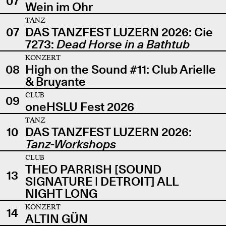
07
Wein im Ohr
TANZ
07
DAS TANZFEST LUZERN 2026: Cie
7273:
Dead Horse in a Bathtub
KONZERT
08
High on the Sound #11: Club Arielle
& Bruyante
CLUB
09
oneHSLU Fest 2026
TANZ
10
DAS TANZFEST LUZERN 2026:
Tanz-Workshops
CLUB
THEO PARRISH [SOUND
13
SIGNATURE | DETROIT] ALL
NIGHT LONG
KONZERT
14
ALTIN GÜN