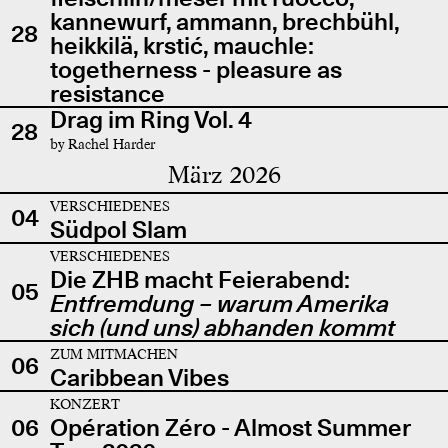
kannewurf, ammann, brechbühl,
28
heikkilä, krstić, mauchle:
togetherness - pleasure as
resistance
Drag im Ring Vol. 4
28
by Rachel Harder
März 2026
VERSCHIEDENES
04
Südpol Slam
VERSCHIEDENES
Die ZHB macht Feierabend:
05
Entfremdung – warum Amerika
sich (und uns) abhanden kommt
ZUM MITMACHEN
06
Caribbean Vibes
KONZERT
06
Opération Zéro - Almost Summer