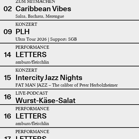
ZUM MITMACHEN
02
Caribbean Vibes
Salsa, Bachata, Merengue
KONZERT
09
PLH
Ultra Tour 2026 | Support: SGB
PERFORMANCE
14
LETTERS
amburo/fleischlin
KONZERT
15
Intercity Jazz Nights
FAT MAN JAZZ – The caliber of Peter Herbolzheimer
LIVE-PODCAST
16
Wurst-Käse-Salat
PERFORMANCE
16
LETTERS
amburo/fleischlin
PERFORMANCE
17
LETTERS