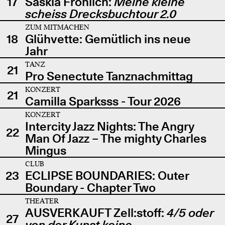
17
Saskia Fröhlich:
Meine kleine
scheiss Drecksbuchtour 2.0
ZUM MITMACHEN
18
Glühvette: Gemütlich ins neue
Jahr
TANZ
21
Pro Senectute Tanznachmittag
KONZERT
21
Camilla Sparksss - Tour 2026
KONZERT
Intercity Jazz Nights: The Angry
22
Man Of Jazz – The mighty Charles
Mingus
CLUB
23
ECLIPSE BOUNDARIES: Outer
Boundary - Chapter Two
THEATER
AUSVERKAUFT Zell:stoff:
4/5 oder
27
von der Kunst keine