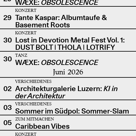
WÆXE:
OBSOLESCENCE
KONZERT
29
Tante Kaspar: Albumtaufe &
Basement Roots
KONZERT
30
Lost in Devotion Metal Fest Vol. 1:
DUST BOLT | THOLA | LOTRIFY
TANZ
30
WÆXE:
OBSOLESCENCE
Juni 2026
VERSCHIEDENES
02
Architekturgalerie Luzern:
KI in
der Architektur
VERSCHIEDENES
03
Sommer im Südpol: Sommer-Slam
ZUM MITMACHEN
05
Caribbean Vibes
KONZERT