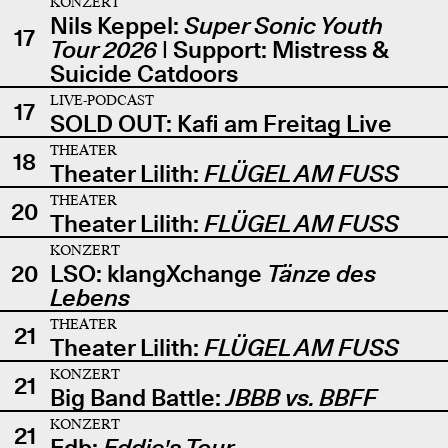
KONZERT
Nils Keppel:
Super Sonic Youth
17
Tour 2026
| Support: Mistress &
Suicide Catdoors
LIVE-PODCAST
17
SOLD OUT: Kafi am Freitag Live
THEATER
18
Theater Lilith:
FLÜGEL AM FUSS
THEATER
20
Theater Lilith:
FLÜGEL AM FUSS
KONZERT
20
LSO: klangXchange
Tänze des
Lebens
THEATER
21
Theater Lilith:
FLÜGEL AM FUSS
KONZERT
21
Big Band Battle:
JBBB vs. BBFF
KONZERT
21
Edb:
Eddie's Tour