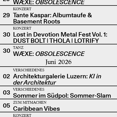
WÆXE:
OBSOLESCENCE
KONZERT
29
Tante Kaspar: Albumtaufe &
Basement Roots
KONZERT
30
Lost in Devotion Metal Fest Vol. 1:
DUST BOLT | THOLA | LOTRIFY
TANZ
30
WÆXE:
OBSOLESCENCE
Juni 2026
VERSCHIEDENES
02
Architekturgalerie Luzern:
KI in
der Architektur
VERSCHIEDENES
03
Sommer im Südpol: Sommer-Slam
ZUM MITMACHEN
05
Caribbean Vibes
KONZERT