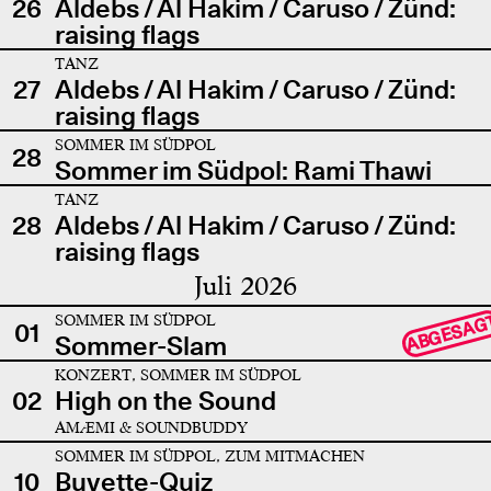
26
Aldebs / Al Hakim / Caruso / Zünd:
raising flags
TANZ
27
Aldebs / Al Hakim / Caruso / Zünd:
raising flags
SOMMER IM SÜDPOL
28
Sommer im Südpol: Rami Thawi
TANZ
28
Aldebs / Al Hakim / Caruso / Zünd:
raising flags
Juli 2026
SOMMER IM SÜDPOL
ABGESAG
01
Sommer-Slam
KONZERT, SOMMER IM SÜDPOL
02
High on the Sound
AMÆMI & SOUNDBUDDY
SOMMER IM SÜDPOL, ZUM MITMACHEN
10
Buvette-Quiz