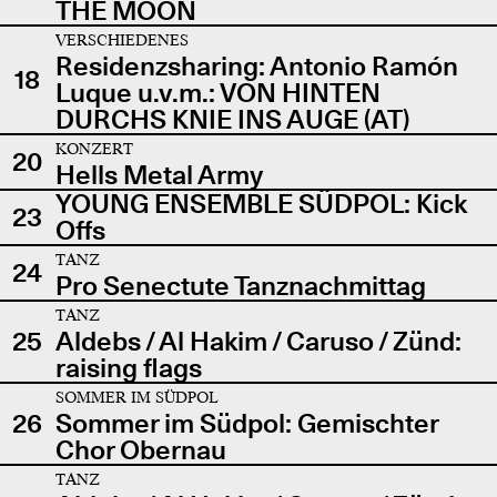
THE MOON
VERSCHIEDENES
Residenzsharing: Antonio Ramón
18
Luque u.v.m.: VON HINTEN
DURCHS KNIE INS AUGE (AT)
KONZERT
20
Hells Metal Army
YOUNG ENSEMBLE SÜDPOL: Kick
23
Offs
TANZ
24
Pro Senectute Tanznachmittag
TANZ
25
Aldebs / Al Hakim / Caruso / Zünd:
raising flags
SOMMER IM SÜDPOL
26
Sommer im Südpol: Gemischter
Chor Obernau
TANZ