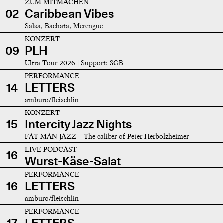
ZUM MITMACHEN
02
Caribbean Vibes
Salsa, Bachata, Merengue
KONZERT
09
PLH
Ultra Tour 2026 | Support: SGB
PERFORMANCE
14
LETTERS
amburo/fleischlin
KONZERT
15
Intercity Jazz Nights
FAT MAN JAZZ – The caliber of Peter Herbolzheimer
LIVE-PODCAST
16
Wurst-Käse-Salat
PERFORMANCE
16
LETTERS
amburo/fleischlin
PERFORMANCE
17
LETTERS