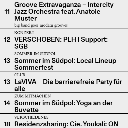
Groove Extravaganza – Intercity
11
Jazz Orchestra feat. Anatole
Muster
big band goes modern grooves
KONZERT
12
VERSCHOBEN: PLH | Support:
SGB
SOMMER IM SÜDPOL
13
Sommer im Südpol: Local Lineup
Sommerfest
CLUB
13
LaVIVA – Die barrierefreie Party für
alle
ZUM MITMACHEN
14
Sommer im Südpol: Yoga an der
Buvette
VERSCHIEDENES
18
Residenzsharing: Cie. Youkali: ON