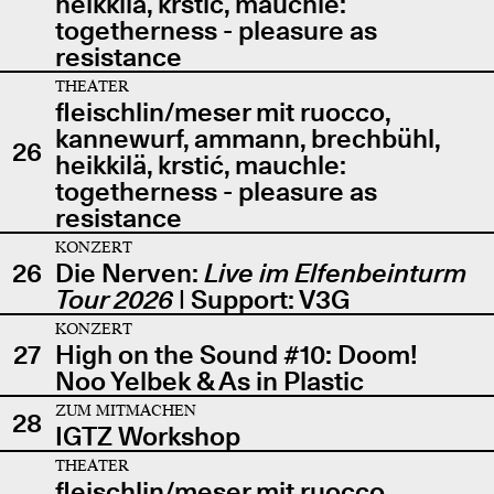
heikkilä, krstić, mauchle:
togetherness - pleasure as
resistance
THEATER
fleischlin/meser mit ruocco,
kannewurf, ammann, brechbühl,
26
heikkilä, krstić, mauchle:
togetherness - pleasure as
resistance
KONZERT
26
Die Nerven:
Live im Elfenbeinturm
Tour 2026
| Support: V3G
KONZERT
27
High on the Sound #10: Doom!
Noo Yelbek & As in Plastic
ZUM MITMACHEN
28
IGTZ Workshop
THEATER
fleischlin/meser mit ruocco,