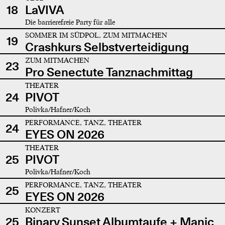
18
LaVIVA
Die barrierefreie Party für alle
SOMMER IM SÜDPOL, ZUM MITMACHEN
19
Crashkurs Selbstverteidigung
ZUM MITMACHEN
23
Pro Senectute Tanznachmittag
THEATER
24
PIVOT
Polivka/Hafner/Koch
PERFORMANCE, TANZ, THEATER
24
EYES ON 2026
THEATER
25
PIVOT
Polivka/Hafner/Koch
PERFORMANCE, TANZ, THEATER
25
EYES ON 2026
KONZERT
25
Binary Sunset Albumtaufe + Manic