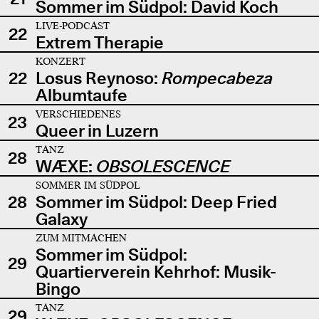
Sommer im Südpol: David Koch
LIVE-PODCAST
22
Extrem Therapie
KONZERT
22
Losus Reynoso:
Rompecabeza
Albumtaufe
VERSCHIEDENES
23
Queer in Luzern
TANZ
28
WÆXE:
OBSOLESCENCE
SOMMER IM SÜDPOL
28
Sommer im Südpol: Deep Fried
Galaxy
ZUM MITMACHEN
Sommer im Südpol:
29
Quartierverein Kehrhof: Musik-
Bingo
TANZ
29