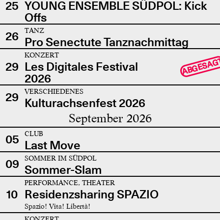
25
YOUNG ENSEMBLE SÜDPOL: Kick
Offs
TANZ
26
Pro Senectute Tanznachmittag
KONZERT
ABGESAG
29
Les Digitales Festival
2026
VERSCHIEDENES
29
Kulturachsenfest 2026
September 2026
CLUB
05
Last Move
SOMMER IM SÜDPOL
09
Sommer-Slam
PERFORMANCE, THEATER
10
Residenzsharing SPAZIO
Spazio! Vita! Libertà!
KONZERT