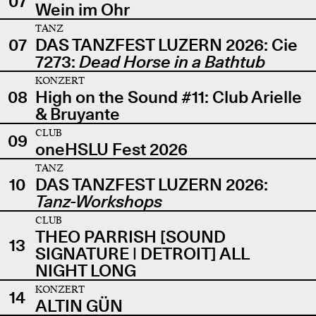
07
Wein im Ohr
TANZ
07
DAS TANZFEST LUZERN 2026: Cie
7273:
Dead Horse in a Bathtub
KONZERT
08
High on the Sound #11: Club Arielle
& Bruyante
CLUB
09
oneHSLU Fest 2026
TANZ
10
DAS TANZFEST LUZERN 2026:
Tanz-Workshops
CLUB
THEO PARRISH [SOUND
13
SIGNATURE | DETROIT] ALL
NIGHT LONG
KONZERT
14
ALTIN GÜN