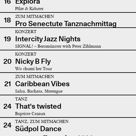
16
Explora
Pilze & Kräuter
ZUM MITMACHEN
18
Pro Senectute Tanznachmittag
KONZERT
19
Intercity Jazz Nights
SIGNAL! – Beromünster with Peter Zihlmann
KONZERT
20
Nicky B Fly
Wo chumi her Tour
ZUM MITMACHEN
21
Caribbean Vibes
Salsa, Bachata, Merengue
TANZ
24
That's twisted
Baptiste Cazaux
TANZ, ZUM MITMACHEN
24
Südpol Dance