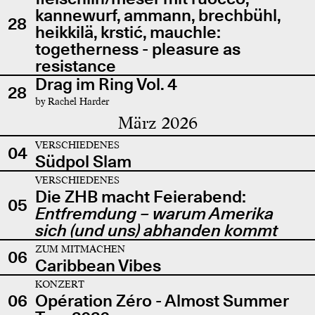
kannewurf, ammann, brechbühl,
28
heikkilä, krstić, mauchle:
togetherness - pleasure as
resistance
Drag im Ring Vol. 4
28
by Rachel Harder
März 2026
VERSCHIEDENES
04
Südpol Slam
VERSCHIEDENES
Die ZHB macht Feierabend:
05
Entfremdung – warum Amerika
sich (und uns) abhanden kommt
ZUM MITMACHEN
06
Caribbean Vibes
KONZERT
06
Opération Zéro - Almost Summer