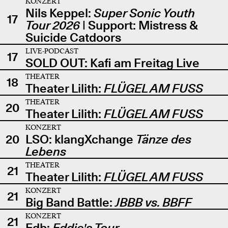
KONZERT
Nils Keppel:
Super Sonic Youth
17
Tour 2026
| Support: Mistress &
Suicide Catdoors
LIVE-PODCAST
17
SOLD OUT: Kafi am Freitag Live
THEATER
18
Theater Lilith:
FLÜGEL AM FUSS
THEATER
20
Theater Lilith:
FLÜGEL AM FUSS
KONZERT
20
LSO: klangXchange
Tänze des
Lebens
THEATER
21
Theater Lilith:
FLÜGEL AM FUSS
KONZERT
21
Big Band Battle:
JBBB vs. BBFF
KONZERT
21
Edb:
Eddie's Tour