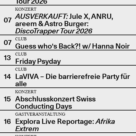
Tour 2026
KONZERT
AUSVERKAUFT:
Jule X, ANRU,
07
areem & Astro Burger:
DiscoTrapper Tour 2026
CLUB
07
Guess who's Back?! w/ Hanna Noir
CLUB
13
Friday Psyday
CLUB
14
LaVIVA – Die barrierefreie Party für
alle
KONZERT
15
Abschlusskonzert Swiss
Conducting Days
GASTVERANSTALTUNG
16
Explora Live Reportage:
Afrika
Extrem