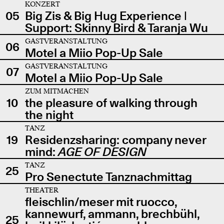
KONZERT
05
Big Zis & Big Hug Experience |
Support: Skinny Bird & Taranja Wu
GASTVERANSTALTUNG
06
Motel a Miio Pop-Up Sale
GASTVERANSTALTUNG
07
Motel a Miio Pop-Up Sale
ZUM MITMACHEN
10
the pleasure of walking through
the night
TANZ
19
Residenzsharing: company never
mind:
AGE OF DESIGN
TANZ
25
Pro Senectute Tanznachmittag
THEATER
fleischlin/meser mit ruocco,
kannewurf, ammann, brechbühl,
25