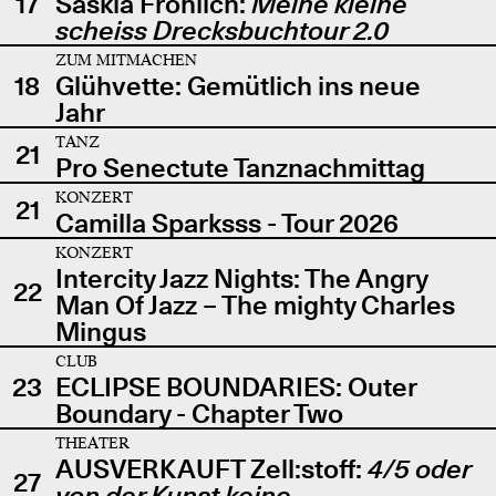
17
Saskia Fröhlich:
Meine kleine
scheiss Drecksbuchtour 2.0
ZUM MITMACHEN
18
Glühvette: Gemütlich ins neue
Jahr
TANZ
21
Pro Senectute Tanznachmittag
KONZERT
21
Camilla Sparksss - Tour 2026
KONZERT
Intercity Jazz Nights: The Angry
22
Man Of Jazz – The mighty Charles
Mingus
CLUB
23
ECLIPSE BOUNDARIES: Outer
Boundary - Chapter Two
THEATER
AUSVERKAUFT Zell:stoff:
4/5 oder
27
von der Kunst keine