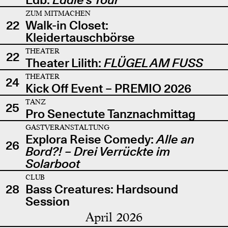
ZUM MITMACHEN
22
Walk-in Closet:
Kleidertauschbörse
THEATER
22
Theater Lilith:
FLÜGEL AM FUSS
THEATER
24
Kick Off Event – PREMIO 2026
TANZ
25
Pro Senectute Tanznachmittag
GASTVERANSTALTUNG
Explora Reise Comedy:
Alle an
26
Bord?! – Drei Verrückte im
Solarboot
CLUB
28
Bass Creatures: Hardsound
Session
April 2026