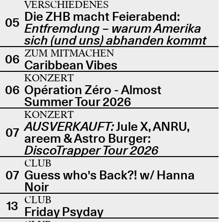
VERSCHIEDENES
Die ZHB macht Feierabend:
05
Entfremdung – warum Amerika
sich (und uns) abhanden kommt
ZUM MITMACHEN
06
Caribbean Vibes
KONZERT
06
Opération Zéro - Almost
Summer Tour 2026
KONZERT
AUSVERKAUFT:
Jule X, ANRU,
07
areem & Astro Burger:
DiscoTrapper Tour 2026
CLUB
07
Guess who's Back?! w/ Hanna
Noir
CLUB
13
Friday Psyday