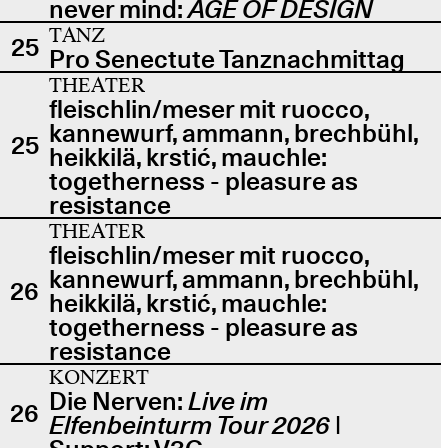
never mind:
AGE OF DESIGN
TANZ
25
Pro Senectute Tanznachmittag
THEATER
fleischlin/meser mit ruocco,
kannewurf, ammann, brechbühl,
25
heikkilä, krstić, mauchle:
togetherness - pleasure as
resistance
THEATER
fleischlin/meser mit ruocco,
kannewurf, ammann, brechbühl,
26
heikkilä, krstić, mauchle:
togetherness - pleasure as
resistance
KONZERT
Die Nerven:
Live im
26
Elfenbeinturm Tour 2026
|