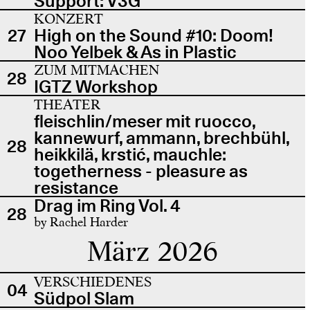
Support: V3G
KONZERT
27
High on the Sound #10: Doom!
Noo Yelbek & As in Plastic
ZUM MITMACHEN
28
IGTZ Workshop
THEATER
fleischlin/meser mit ruocco,
kannewurf, ammann, brechbühl,
28
heikkilä, krstić, mauchle:
togetherness - pleasure as
resistance
Drag im Ring Vol. 4
28
by Rachel Harder
März 2026
VERSCHIEDENES
04
Südpol Slam