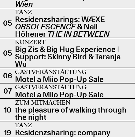
Wien
TANZ
Residenzsharings: WÆXE
05
OBSOLESCENCE
& Neil
Höhener
THE IN BETWEEN
KONZERT
Big Zis & Big Hug Experience |
05
Support: Skinny Bird & Taranja
Wu
GASTVERANSTALTUNG
06
Motel a Miio Pop-Up Sale
GASTVERANSTALTUNG
07
Motel a Miio Pop-Up Sale
ZUM MITMACHEN
10
the pleasure of walking through
the night
TANZ
19
Residenzsharing: company