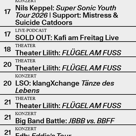
KONZERT
Nils Keppel:
Super Sonic Youth
17
Tour 2026
| Support: Mistress &
Suicide Catdoors
LIVE-PODCAST
17
SOLD OUT: Kafi am Freitag Live
THEATER
18
Theater Lilith:
FLÜGEL AM FUSS
THEATER
20
Theater Lilith:
FLÜGEL AM FUSS
KONZERT
20
LSO: klangXchange
Tänze des
Lebens
THEATER
21
Theater Lilith:
FLÜGEL AM FUSS
KONZERT
21
Big Band Battle:
JBBB vs. BBFF
KONZERT
21
Edb:
Eddie's Tour