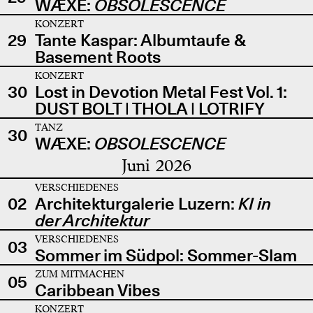
WÆXE:
OBSOLESCENCE
KONZERT
29
Tante Kaspar: Albumtaufe &
Basement Roots
KONZERT
30
Lost in Devotion Metal Fest Vol. 1:
DUST BOLT | THOLA | LOTRIFY
TANZ
30
WÆXE:
OBSOLESCENCE
Juni 2026
VERSCHIEDENES
02
Architekturgalerie Luzern:
KI in
der Architektur
VERSCHIEDENES
03
Sommer im Südpol: Sommer-Slam
ZUM MITMACHEN
05
Caribbean Vibes
KONZERT