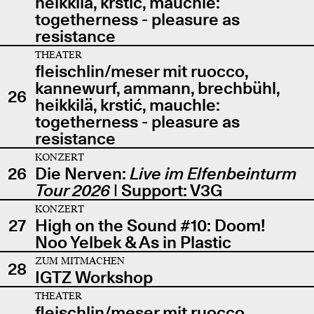
heikkilä, krstić, mauchle:
togetherness - pleasure as
resistance
THEATER
fleischlin/meser mit ruocco,
kannewurf, ammann, brechbühl,
26
heikkilä, krstić, mauchle:
togetherness - pleasure as
resistance
KONZERT
26
Die Nerven:
Live im Elfenbeinturm
Tour 2026
| Support: V3G
KONZERT
27
High on the Sound #10: Doom!
Noo Yelbek & As in Plastic
ZUM MITMACHEN
28
IGTZ Workshop
THEATER
fleischlin/meser mit ruocco,