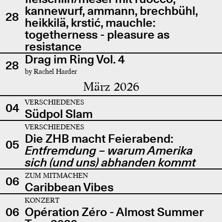
kannewurf, ammann, brechbühl,
28
heikkilä, krstić, mauchle:
togetherness - pleasure as
resistance
Drag im Ring Vol. 4
28
by Rachel Harder
März 2026
VERSCHIEDENES
04
Südpol Slam
VERSCHIEDENES
Die ZHB macht Feierabend:
05
Entfremdung – warum Amerika
sich (und uns) abhanden kommt
ZUM MITMACHEN
06
Caribbean Vibes
KONZERT
06
Opération Zéro - Almost Summer