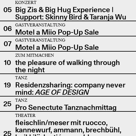
KONZERT
05
Big Zis & Big Hug Experience |
Support: Skinny Bird & Taranja Wu
GASTVERANSTALTUNG
06
Motel a Miio Pop-Up Sale
GASTVERANSTALTUNG
07
Motel a Miio Pop-Up Sale
ZUM MITMACHEN
10
the pleasure of walking through
the night
TANZ
19
Residenzsharing: company never
mind:
AGE OF DESIGN
TANZ
25
Pro Senectute Tanznachmittag
THEATER
fleischlin/meser mit ruocco,
kannewurf, ammann, brechbühl,
25