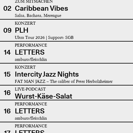
ZUM MITMACHEN
02
Caribbean Vibes
Salsa, Bachata, Merengue
KONZERT
09
PLH
Ultra Tour 2026 | Support: SGB
PERFORMANCE
14
LETTERS
amburo/fleischlin
KONZERT
15
Intercity Jazz Nights
FAT MAN JAZZ – The caliber of Peter Herbolzheimer
LIVE-PODCAST
16
Wurst-Käse-Salat
PERFORMANCE
16
LETTERS
amburo/fleischlin
PERFORMANCE
17
LETTERS