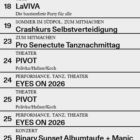
18
LaVIVA
Die barrierefreie Party für alle
SOMMER IM SÜDPOL, ZUM MITMACHEN
19
Crashkurs Selbstverteidigung
ZUM MITMACHEN
23
Pro Senectute Tanznachmittag
THEATER
24
PIVOT
Polivka/Hafner/Koch
PERFORMANCE, TANZ, THEATER
24
EYES ON 2026
THEATER
25
PIVOT
Polivka/Hafner/Koch
PERFORMANCE, TANZ, THEATER
25
EYES ON 2026
KONZERT
25
Binary Sunset Albumtaufe + Manic