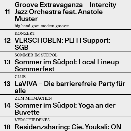
Groove Extravaganza – Intercity
11
Jazz Orchestra feat. Anatole
Muster
big band goes modern grooves
KONZERT
12
VERSCHOBEN: PLH | Support:
SGB
SOMMER IM SÜDPOL
13
Sommer im Südpol: Local Lineup
Sommerfest
CLUB
13
LaVIVA – Die barrierefreie Party für
alle
ZUM MITMACHEN
14
Sommer im Südpol: Yoga an der
Buvette
VERSCHIEDENES
18
Residenzsharing: Cie. Youkali: ON