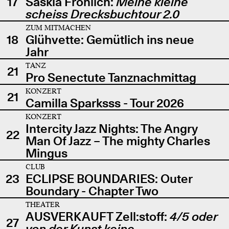
17
Saskia Fröhlich:
Meine kleine
scheiss Drecksbuchtour 2.0
ZUM MITMACHEN
18
Glühvette: Gemütlich ins neue
Jahr
TANZ
21
Pro Senectute Tanznachmittag
KONZERT
21
Camilla Sparksss - Tour 2026
KONZERT
Intercity Jazz Nights: The Angry
22
Man Of Jazz – The mighty Charles
Mingus
CLUB
23
ECLIPSE BOUNDARIES: Outer
Boundary - Chapter Two
THEATER
AUSVERKAUFT Zell:stoff:
4/5 oder
27
von der Kunst keine