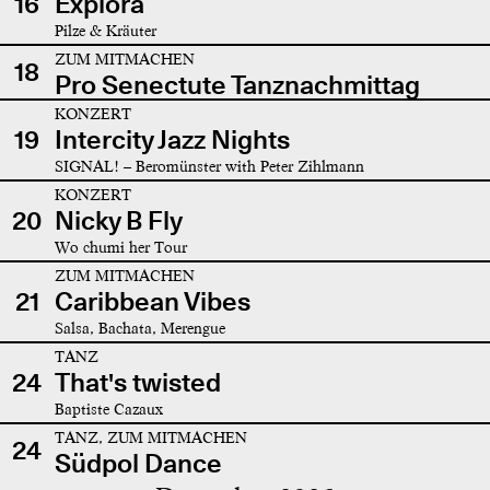
16
Explora
Pilze & Kräuter
ZUM MITMACHEN
18
Pro Senectute Tanznachmittag
KONZERT
19
Intercity Jazz Nights
SIGNAL! – Beromünster with Peter Zihlmann
KONZERT
20
Nicky B Fly
Wo chumi her Tour
ZUM MITMACHEN
21
Caribbean Vibes
Salsa, Bachata, Merengue
TANZ
24
That's twisted
Baptiste Cazaux
TANZ, ZUM MITMACHEN
24
Südpol Dance