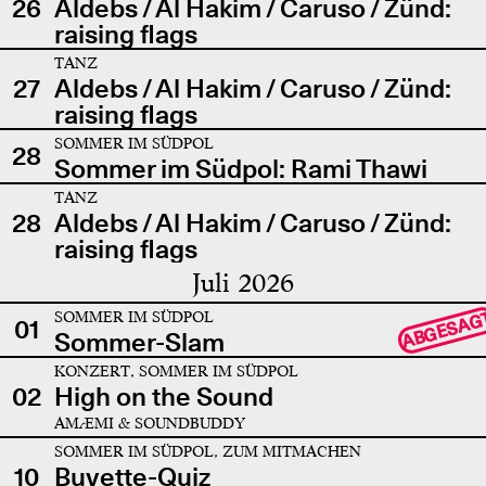
26
Aldebs / Al Hakim / Caruso / Zünd:
raising flags
TANZ
27
Aldebs / Al Hakim / Caruso / Zünd:
raising flags
SOMMER IM SÜDPOL
28
Sommer im Südpol: Rami Thawi
TANZ
28
Aldebs / Al Hakim / Caruso / Zünd:
raising flags
Juli 2026
SOMMER IM SÜDPOL
ABGESAG
01
Sommer-Slam
KONZERT, SOMMER IM SÜDPOL
02
High on the Sound
AMÆMI & SOUNDBUDDY
SOMMER IM SÜDPOL, ZUM MITMACHEN
10
Buvette-Quiz