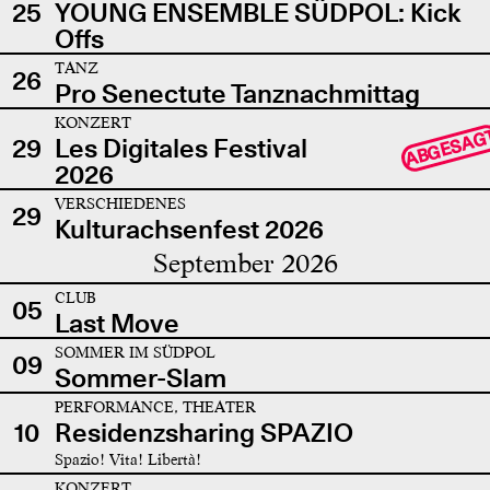
25
YOUNG ENSEMBLE SÜDPOL: Kick
Offs
TANZ
26
Pro Senectute Tanznachmittag
KONZERT
ABGESAG
29
Les Digitales Festival
2026
VERSCHIEDENES
29
Kulturachsenfest 2026
September 2026
CLUB
05
Last Move
SOMMER IM SÜDPOL
09
Sommer-Slam
PERFORMANCE, THEATER
10
Residenzsharing SPAZIO
Spazio! Vita! Libertà!
KONZERT