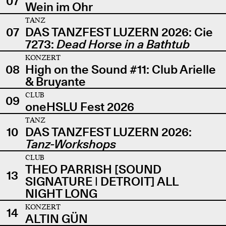
07
Wein im Ohr
TANZ
07
DAS TANZFEST LUZERN 2026: Cie
7273:
Dead Horse in a Bathtub
KONZERT
08
High on the Sound #11: Club Arielle
& Bruyante
CLUB
09
oneHSLU Fest 2026
TANZ
10
DAS TANZFEST LUZERN 2026:
Tanz-Workshops
CLUB
THEO PARRISH [SOUND
13
SIGNATURE | DETROIT] ALL
NIGHT LONG
KONZERT
14
ALTIN GÜN