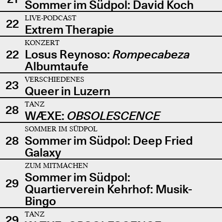
Sommer im Südpol: David Koch
LIVE-PODCAST
22
Extrem Therapie
KONZERT
22
Losus Reynoso:
Rompecabeza
Albumtaufe
VERSCHIEDENES
23
Queer in Luzern
TANZ
28
WÆXE:
OBSOLESCENCE
SOMMER IM SÜDPOL
28
Sommer im Südpol: Deep Fried
Galaxy
ZUM MITMACHEN
Sommer im Südpol:
29
Quartierverein Kehrhof: Musik-
Bingo
TANZ
29