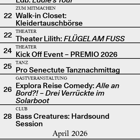
ZUM MITMACHEN
22
Walk-in Closet:
Kleidertauschbörse
THEATER
22
Theater Lilith:
FLÜGEL AM FUSS
THEATER
24
Kick Off Event – PREMIO 2026
TANZ
25
Pro Senectute Tanznachmittag
GASTVERANSTALTUNG
Explora Reise Comedy:
Alle an
26
Bord?! – Drei Verrückte im
Solarboot
CLUB
28
Bass Creatures: Hardsound
Session
April 2026