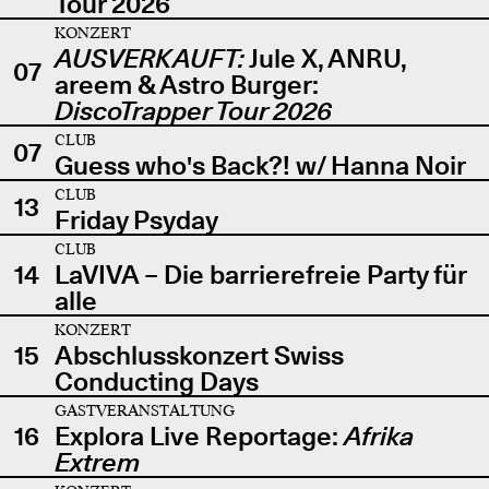
Tour 2026
KONZERT
AUSVERKAUFT:
Jule X, ANRU,
07
areem & Astro Burger:
DiscoTrapper Tour 2026
CLUB
07
Guess who's Back?! w/ Hanna Noir
CLUB
13
Friday Psyday
CLUB
14
LaVIVA – Die barrierefreie Party für
alle
KONZERT
15
Abschlusskonzert Swiss
Conducting Days
GASTVERANSTALTUNG
16
Explora Live Reportage:
Afrika
Extrem