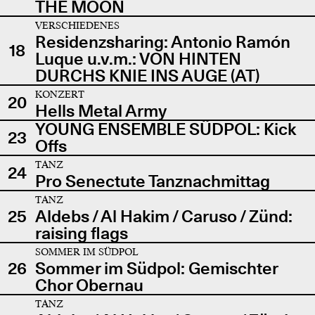
THE MOON
VERSCHIEDENES
Residenzsharing: Antonio Ramón
18
Luque u.v.m.: VON HINTEN
DURCHS KNIE INS AUGE (AT)
KONZERT
20
Hells Metal Army
YOUNG ENSEMBLE SÜDPOL: Kick
23
Offs
TANZ
24
Pro Senectute Tanznachmittag
TANZ
25
Aldebs / Al Hakim / Caruso / Zünd:
raising flags
SOMMER IM SÜDPOL
26
Sommer im Südpol: Gemischter
Chor Obernau
TANZ