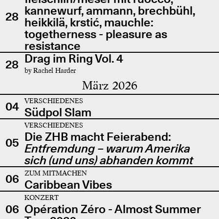
kannewurf, ammann, brechbühl,
28
heikkilä, krstić, mauchle:
togetherness - pleasure as
resistance
Drag im Ring Vol. 4
28
by Rachel Harder
März 2026
VERSCHIEDENES
04
Südpol Slam
VERSCHIEDENES
Die ZHB macht Feierabend:
05
Entfremdung – warum Amerika
sich (und uns) abhanden kommt
ZUM MITMACHEN
06
Caribbean Vibes
KONZERT
06
Opération Zéro - Almost Summer