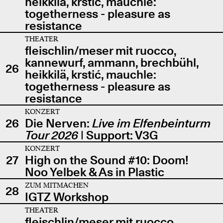
heikkilä, krstić, mauchle:
togetherness - pleasure as
resistance
THEATER
fleischlin/meser mit ruocco,
kannewurf, ammann, brechbühl,
26
heikkilä, krstić, mauchle:
togetherness - pleasure as
resistance
KONZERT
26
Die Nerven:
Live im Elfenbeinturm
Tour 2026
| Support: V3G
KONZERT
27
High on the Sound #10: Doom!
Noo Yelbek & As in Plastic
ZUM MITMACHEN
28
IGTZ Workshop
THEATER
fleischlin/meser mit ruocco,