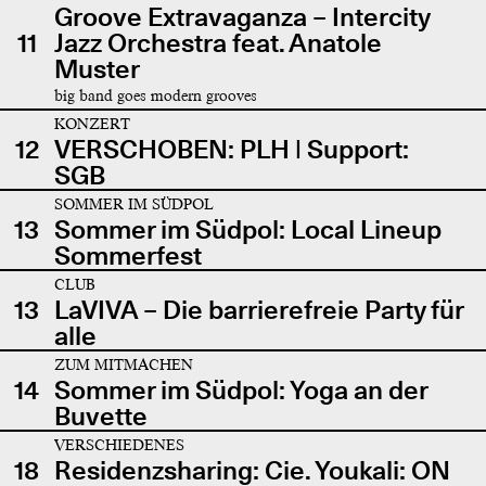
Groove Extravaganza – Intercity
11
Jazz Orchestra feat. Anatole
Muster
big band goes modern grooves
KONZERT
12
VERSCHOBEN: PLH | Support:
SGB
SOMMER IM SÜDPOL
13
Sommer im Südpol: Local Lineup
Sommerfest
CLUB
13
LaVIVA – Die barrierefreie Party für
alle
ZUM MITMACHEN
14
Sommer im Südpol: Yoga an der
Buvette
VERSCHIEDENES
18
Residenzsharing: Cie. Youkali: ON