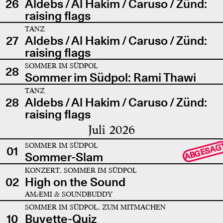
26
Aldebs / Al Hakim / Caruso / Zünd:
raising flags
TANZ
27
Aldebs / Al Hakim / Caruso / Zünd:
raising flags
SOMMER IM SÜDPOL
28
Sommer im Südpol: Rami Thawi
TANZ
28
Aldebs / Al Hakim / Caruso / Zünd:
raising flags
Juli 2026
SOMMER IM SÜDPOL
ABGESAG
01
Sommer-Slam
KONZERT, SOMMER IM SÜDPOL
02
High on the Sound
AMÆMI & SOUNDBUDDY
SOMMER IM SÜDPOL, ZUM MITMACHEN
10
Buvette-Quiz