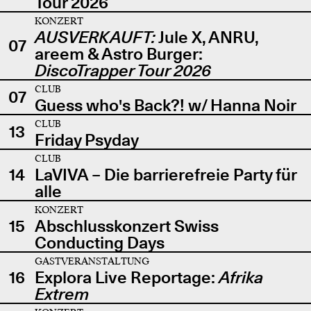
Tour 2026
KONZERT
AUSVERKAUFT:
Jule X, ANRU,
07
areem & Astro Burger:
DiscoTrapper Tour 2026
CLUB
07
Guess who's Back?! w/ Hanna Noir
CLUB
13
Friday Psyday
CLUB
14
LaVIVA – Die barrierefreie Party für
alle
KONZERT
15
Abschlusskonzert Swiss
Conducting Days
GASTVERANSTALTUNG
16
Explora Live Reportage:
Afrika
Extrem