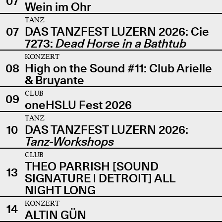
07
Wein im Ohr
TANZ
07
DAS TANZFEST LUZERN 2026: Cie
7273:
Dead Horse in a Bathtub
KONZERT
08
High on the Sound #11: Club Arielle
& Bruyante
CLUB
09
oneHSLU Fest 2026
TANZ
10
DAS TANZFEST LUZERN 2026:
Tanz-Workshops
CLUB
THEO PARRISH [SOUND
13
SIGNATURE | DETROIT] ALL
NIGHT LONG
KONZERT
14
ALTIN GÜN