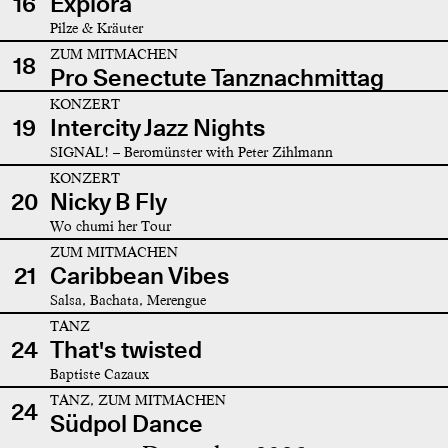
16
Explora
Pilze & Kräuter
ZUM MITMACHEN
18
Pro Senectute Tanznachmittag
KONZERT
19
Intercity Jazz Nights
SIGNAL! – Beromünster with Peter Zihlmann
KONZERT
20
Nicky B Fly
Wo chumi her Tour
ZUM MITMACHEN
21
Caribbean Vibes
Salsa, Bachata, Merengue
TANZ
24
That's twisted
Baptiste Cazaux
TANZ, ZUM MITMACHEN
24
Südpol Dance