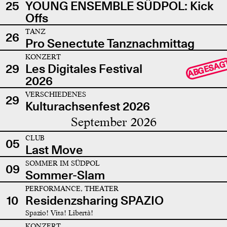
25
YOUNG ENSEMBLE SÜDPOL: Kick
Offs
TANZ
26
Pro Senectute Tanznachmittag
KONZERT
ABGESAG
29
Les Digitales Festival
2026
VERSCHIEDENES
29
Kulturachsenfest 2026
September 2026
CLUB
05
Last Move
SOMMER IM SÜDPOL
09
Sommer-Slam
PERFORMANCE, THEATER
10
Residenzsharing SPAZIO
Spazio! Vita! Libertà!
KONZERT