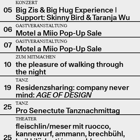
KONZERT
05
Big Zis & Big Hug Experience |
Support: Skinny Bird & Taranja Wu
GASTVERANSTALTUNG
06
Motel a Miio Pop-Up Sale
GASTVERANSTALTUNG
07
Motel a Miio Pop-Up Sale
ZUM MITMACHEN
10
the pleasure of walking through
the night
TANZ
19
Residenzsharing: company never
mind:
AGE OF DESIGN
TANZ
25
Pro Senectute Tanznachmittag
THEATER
fleischlin/meser mit ruocco,
kannewurf, ammann, brechbühl,
25