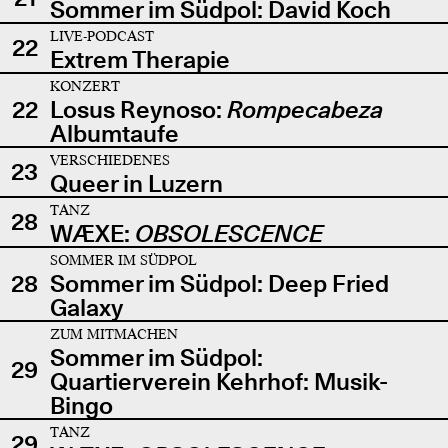
Sommer im Südpol: David Koch
LIVE-PODCAST
22
Extrem Therapie
KONZERT
22
Losus Reynoso:
Rompecabeza
Albumtaufe
VERSCHIEDENES
23
Queer in Luzern
TANZ
28
WÆXE:
OBSOLESCENCE
SOMMER IM SÜDPOL
28
Sommer im Südpol: Deep Fried
Galaxy
ZUM MITMACHEN
Sommer im Südpol:
29
Quartierverein Kehrhof: Musik-
Bingo
TANZ
29