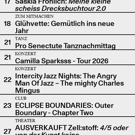
17
Saskia Fröhlich:
Meine kleine
scheiss Drecksbuchtour 2.0
ZUM MITMACHEN
18
Glühvette: Gemütlich ins neue
Jahr
TANZ
21
Pro Senectute Tanznachmittag
KONZERT
21
Camilla Sparksss - Tour 2026
KONZERT
Intercity Jazz Nights: The Angry
22
Man Of Jazz – The mighty Charles
Mingus
CLUB
23
ECLIPSE BOUNDARIES: Outer
Boundary - Chapter Two
THEATER
AUSVERKAUFT Zell:stoff:
4/5 oder
27
von der Kunst keine