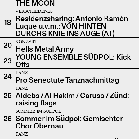
THE MOON
VERSCHIEDENES
Residenzsharing: Antonio Ramón
18
Luque u.v.m.: VON HINTEN
DURCHS KNIE INS AUGE (AT)
KONZERT
20
Hells Metal Army
YOUNG ENSEMBLE SÜDPOL: Kick
23
Offs
TANZ
24
Pro Senectute Tanznachmittag
TANZ
25
Aldebs / Al Hakim / Caruso / Zünd:
raising flags
SOMMER IM SÜDPOL
26
Sommer im Südpol: Gemischter
Chor Obernau
TANZ