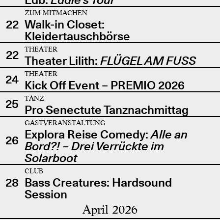
ZUM MITMACHEN
22
Walk-in Closet:
Kleidertauschbörse
THEATER
22
Theater Lilith:
FLÜGEL AM FUSS
THEATER
24
Kick Off Event – PREMIO 2026
TANZ
25
Pro Senectute Tanznachmittag
GASTVERANSTALTUNG
Explora Reise Comedy:
Alle an
26
Bord?! – Drei Verrückte im
Solarboot
CLUB
28
Bass Creatures: Hardsound
Session
April 2026