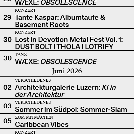
WÆXE:
OBSOLESCENCE
KONZERT
29
Tante Kaspar: Albumtaufe &
Basement Roots
KONZERT
30
Lost in Devotion Metal Fest Vol. 1:
DUST BOLT | THOLA | LOTRIFY
TANZ
30
WÆXE:
OBSOLESCENCE
Juni 2026
VERSCHIEDENES
02
Architekturgalerie Luzern:
KI in
der Architektur
VERSCHIEDENES
03
Sommer im Südpol: Sommer-Slam
ZUM MITMACHEN
05
Caribbean Vibes
KONZERT