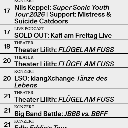
KONZERT
Nils Keppel:
Super Sonic Youth
17
Tour 2026
| Support: Mistress &
Suicide Catdoors
LIVE-PODCAST
17
SOLD OUT: Kafi am Freitag Live
THEATER
18
Theater Lilith:
FLÜGEL AM FUSS
THEATER
20
Theater Lilith:
FLÜGEL AM FUSS
KONZERT
20
LSO: klangXchange
Tänze des
Lebens
THEATER
21
Theater Lilith:
FLÜGEL AM FUSS
KONZERT
21
Big Band Battle:
JBBB vs. BBFF
KONZERT
21
Edb:
Eddie's Tour