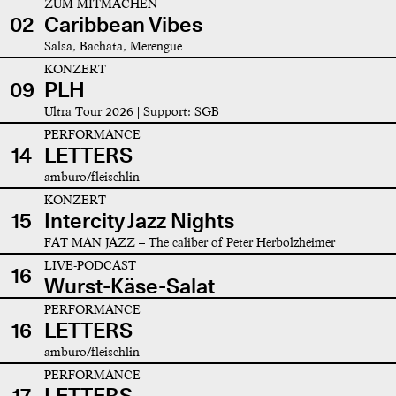
ZUM MITMACHEN
02
Caribbean Vibes
Salsa, Bachata, Merengue
KONZERT
09
PLH
Ultra Tour 2026 | Support: SGB
PERFORMANCE
14
LETTERS
amburo/fleischlin
KONZERT
15
Intercity Jazz Nights
FAT MAN JAZZ – The caliber of Peter Herbolzheimer
LIVE-PODCAST
16
Wurst-Käse-Salat
PERFORMANCE
16
LETTERS
amburo/fleischlin
PERFORMANCE
17
LETTERS