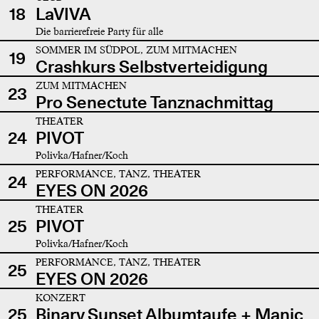
18
LaVIVA
Die barrierefreie Party für alle
SOMMER IM SÜDPOL, ZUM MITMACHEN
19
Crashkurs Selbstverteidigung
ZUM MITMACHEN
23
Pro Senectute Tanznachmittag
THEATER
24
PIVOT
Polivka/Hafner/Koch
PERFORMANCE, TANZ, THEATER
24
EYES ON 2026
THEATER
25
PIVOT
Polivka/Hafner/Koch
PERFORMANCE, TANZ, THEATER
25
EYES ON 2026
KONZERT
25
Binary Sunset Albumtaufe + Manic