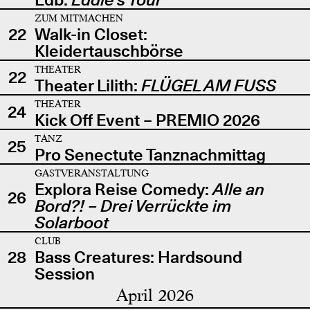
ZUM MITMACHEN
22
Walk-in Closet:
Kleidertauschbörse
THEATER
22
Theater Lilith:
FLÜGEL AM FUSS
THEATER
24
Kick Off Event – PREMIO 2026
TANZ
25
Pro Senectute Tanznachmittag
GASTVERANSTALTUNG
Explora Reise Comedy:
Alle an
26
Bord?! – Drei Verrückte im
Solarboot
CLUB
28
Bass Creatures: Hardsound
Session
April 2026