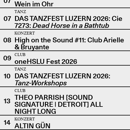
07
Wein im Ohr
TANZ
07
DAS TANZFEST LUZERN 2026: Cie
7273:
Dead Horse in a Bathtub
KONZERT
08
High on the Sound #11: Club Arielle
& Bruyante
CLUB
09
oneHSLU Fest 2026
TANZ
10
DAS TANZFEST LUZERN 2026:
Tanz-Workshops
CLUB
THEO PARRISH [SOUND
13
SIGNATURE | DETROIT] ALL
NIGHT LONG
KONZERT
14
ALTIN GÜN