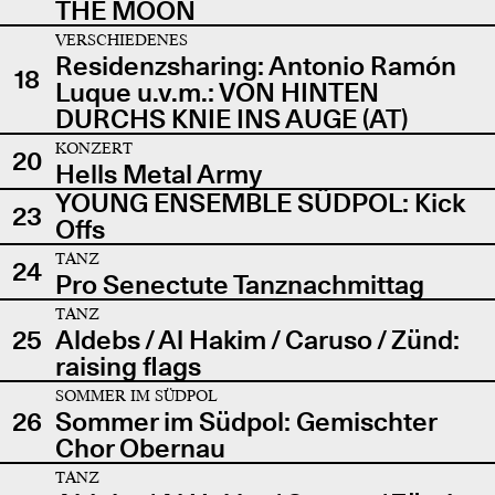
THE MOON
VERSCHIEDENES
Residenzsharing: Antonio Ramón
18
Luque u.v.m.: VON HINTEN
DURCHS KNIE INS AUGE (AT)
KONZERT
20
Hells Metal Army
YOUNG ENSEMBLE SÜDPOL: Kick
23
Offs
TANZ
24
Pro Senectute Tanznachmittag
TANZ
25
Aldebs / Al Hakim / Caruso / Zünd:
raising flags
SOMMER IM SÜDPOL
26
Sommer im Südpol: Gemischter
Chor Obernau
TANZ