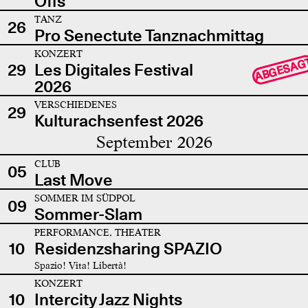
Offs
TANZ
26
Pro Senectute Tanznachmittag
KONZERT
ABGESAG
29
Les Digitales Festival
2026
VERSCHIEDENES
29
Kulturachsenfest 2026
September 2026
CLUB
05
Last Move
SOMMER IM SÜDPOL
09
Sommer-Slam
PERFORMANCE, THEATER
10
Residenzsharing SPAZIO
Spazio! Vita! Libertà!
KONZERT
10
Intercity Jazz Nights