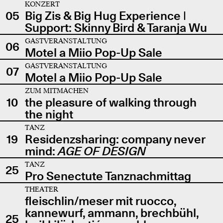
KONZERT
05
Big Zis & Big Hug Experience |
Support: Skinny Bird & Taranja Wu
GASTVERANSTALTUNG
06
Motel a Miio Pop-Up Sale
GASTVERANSTALTUNG
07
Motel a Miio Pop-Up Sale
ZUM MITMACHEN
10
the pleasure of walking through
the night
TANZ
19
Residenzsharing: company never
mind:
AGE OF DESIGN
TANZ
25
Pro Senectute Tanznachmittag
THEATER
fleischlin/meser mit ruocco,
kannewurf, ammann, brechbühl,
25