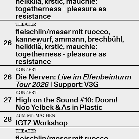
heikkilä, krstić, mauchle:
togetherness - pleasure as
resistance
THEATER
fleischlin/meser mit ruocco,
kannewurf, ammann, brechbühl,
26
heikkilä, krstić, mauchle:
togetherness - pleasure as
resistance
KONZERT
26
Die Nerven:
Live im Elfenbeinturm
Tour 2026
| Support: V3G
KONZERT
27
High on the Sound #10: Doom!
Noo Yelbek & As in Plastic
ZUM MITMACHEN
28
IGTZ Workshop
THEATER
fleischlin/meser mit ruocco,