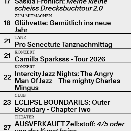
17
Saskia Fröhlich:
Meine kleine
scheiss Drecksbuchtour 2.0
ZUM MITMACHEN
18
Glühvette: Gemütlich ins neue
Jahr
TANZ
21
Pro Senectute Tanznachmittag
KONZERT
21
Camilla Sparksss - Tour 2026
KONZERT
Intercity Jazz Nights: The Angry
22
Man Of Jazz – The mighty Charles
Mingus
CLUB
23
ECLIPSE BOUNDARIES: Outer
Boundary - Chapter Two
THEATER
AUSVERKAUFT Zell:stoff:
4/5 oder
27
von der Kunst keine