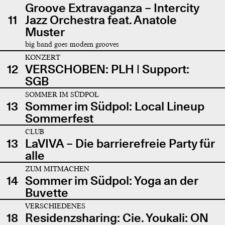
Groove Extravaganza – Intercity
11
Jazz Orchestra feat. Anatole
Muster
big band goes modern grooves
KONZERT
12
VERSCHOBEN: PLH | Support:
SGB
SOMMER IM SÜDPOL
13
Sommer im Südpol: Local Lineup
Sommerfest
CLUB
13
LaVIVA – Die barrierefreie Party für
alle
ZUM MITMACHEN
14
Sommer im Südpol: Yoga an der
Buvette
VERSCHIEDENES
18
Residenzsharing: Cie. Youkali: ON