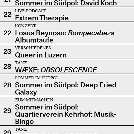
Sommer im Südpol: David Koch
LIVE-PODCAST
22
Extrem Therapie
KONZERT
22
Losus Reynoso:
Rompecabeza
Albumtaufe
VERSCHIEDENES
23
Queer in Luzern
TANZ
28
WÆXE:
OBSOLESCENCE
SOMMER IM SÜDPOL
28
Sommer im Südpol: Deep Fried
Galaxy
ZUM MITMACHEN
Sommer im Südpol:
29
Quartierverein Kehrhof: Musik-
Bingo
TANZ
29