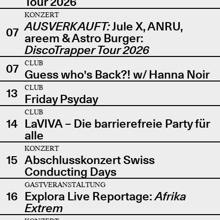
Tour 2026
KONZERT
AUSVERKAUFT:
Jule X, ANRU,
07
areem & Astro Burger:
DiscoTrapper Tour 2026
CLUB
07
Guess who's Back?! w/ Hanna Noir
CLUB
13
Friday Psyday
CLUB
14
LaVIVA – Die barrierefreie Party für
alle
KONZERT
15
Abschlusskonzert Swiss
Conducting Days
GASTVERANSTALTUNG
16
Explora Live Reportage:
Afrika
Extrem