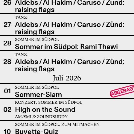
26
Aldebs / Al Hakim / Caruso / Zünd:
raising flags
TANZ
27
Aldebs / Al Hakim / Caruso / Zünd:
raising flags
SOMMER IM SÜDPOL
28
Sommer im Südpol: Rami Thawi
TANZ
28
Aldebs / Al Hakim / Caruso / Zünd:
raising flags
Juli 2026
SOMMER IM SÜDPOL
ABGESAG
01
Sommer-Slam
KONZERT, SOMMER IM SÜDPOL
02
High on the Sound
AMÆMI & SOUNDBUDDY
SOMMER IM SÜDPOL, ZUM MITMACHEN
10
Buvette-Quiz