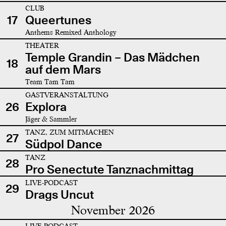
CLUB
17
Queertunes
Anthems Remixed Anthology
THEATER
Temple Grandin – Das Mädchen
18
auf dem Mars
Team Tam Tam
GASTVERANSTALTUNG
26
Explora
Jäger & Sammler
TANZ, ZUM MITMACHEN
27
Südpol Dance
TANZ
28
Pro Senectute Tanznachmittag
LIVE-PODCAST
29
Drags Uncut
November 2026
LIVE-PODCAST