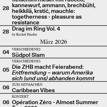
kannewurf, ammann, brechbühl,
28
heikkilä, krstić, mauchle:
togetherness - pleasure as
resistance
Drag im Ring Vol. 4
28
by Rachel Harder
März 2026
VERSCHIEDENES
04
Südpol Slam
VERSCHIEDENES
Die ZHB macht Feierabend:
05
Entfremdung – warum Amerika
sich (und uns) abhanden kommt
ZUM MITMACHEN
06
Caribbean Vibes
KONZERT
06
Opération Zéro - Almost Summer