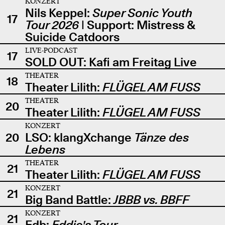
KONZERT
Nils Keppel:
Super Sonic Youth
17
Tour 2026
| Support: Mistress &
Suicide Catdoors
LIVE-PODCAST
17
SOLD OUT: Kafi am Freitag Live
THEATER
18
Theater Lilith:
FLÜGEL AM FUSS
THEATER
20
Theater Lilith:
FLÜGEL AM FUSS
KONZERT
20
LSO: klangXchange
Tänze des
Lebens
THEATER
21
Theater Lilith:
FLÜGEL AM FUSS
KONZERT
21
Big Band Battle:
JBBB vs. BBFF
KONZERT
21
Edb:
Eddie's Tour