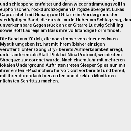
und schleppend entfaltet und dann wieder stimmungsvoll in
euphorischen, rockdurchzogenen Dirtgaze übergeht. Lukas
Caprez steht mit Gesang und Gitarre im Vordergrund der
vierköpfigen Band, die durch Laurin Huber am Schlagzeug, das
unverkennbare Gegenstück an der Gitarre Ludwig Schilling
sowie Rolf Laureĳs am Bass ihre vollständige Form findet.
Die Band aus Zürich, die noch immer von einer gewissen
Mystik umgeben ist, hat mit ihrem (bisher einzigen
veröffentlichten) Song «try» bereits Aufmerksamkeit erregt,
unter anderem als Staff-Pick bei Nina Protocol, wo sie dem
Shoegaze zugeordnet wurde. Nach einem Jahr mit mehreren
lokalen Underground Auftritten treten Sleeper Spies nun mit
ihrer ersten EP «clincher» hervor: Gut vorbereitet und bereit,
mit ihrer durchdacht verzerrten und direkten Musik den
nächsten Schritt zu machen.