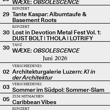
WÆXE:
OBSOLESCENCE
KONZERT
29
Tante Kaspar: Albumtaufe &
Basement Roots
KONZERT
30
Lost in Devotion Metal Fest Vol. 1:
DUST BOLT | THOLA | LOTRIFY
TANZ
30
WÆXE:
OBSOLESCENCE
Juni 2026
VERSCHIEDENES
02
Architekturgalerie Luzern:
KI in
der Architektur
VERSCHIEDENES
03
Sommer im Südpol: Sommer-Slam
ZUM MITMACHEN
05
Caribbean Vibes
KONZERT