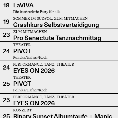
18
LaVIVA
Die barrierefreie Party für alle
SOMMER IM SÜDPOL, ZUM MITMACHEN
19
Crashkurs Selbstverteidigung
ZUM MITMACHEN
23
Pro Senectute Tanznachmittag
THEATER
24
PIVOT
Polivka/Hafner/Koch
PERFORMANCE, TANZ, THEATER
24
EYES ON 2026
THEATER
25
PIVOT
Polivka/Hafner/Koch
PERFORMANCE, TANZ, THEATER
25
EYES ON 2026
KONZERT
25
Binary Sunset Albumtaufe + Manic