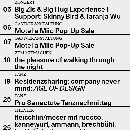
KONZERT
05
Big Zis & Big Hug Experience |
Support: Skinny Bird & Taranja Wu
GASTVERANSTALTUNG
06
Motel a Miio Pop-Up Sale
GASTVERANSTALTUNG
07
Motel a Miio Pop-Up Sale
ZUM MITMACHEN
10
the pleasure of walking through
the night
TANZ
19
Residenzsharing: company never
mind:
AGE OF DESIGN
TANZ
25
Pro Senectute Tanznachmittag
THEATER
fleischlin/meser mit ruocco,
kannewurf, ammann, brechbühl,
25