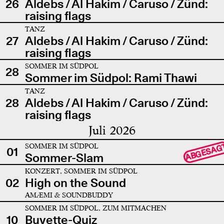
26
Aldebs / Al Hakim / Caruso / Zünd:
raising flags
TANZ
27
Aldebs / Al Hakim / Caruso / Zünd:
raising flags
SOMMER IM SÜDPOL
28
Sommer im Südpol: Rami Thawi
TANZ
28
Aldebs / Al Hakim / Caruso / Zünd:
raising flags
Juli 2026
SOMMER IM SÜDPOL
ABGESAG
01
Sommer-Slam
KONZERT, SOMMER IM SÜDPOL
02
High on the Sound
AMÆMI & SOUNDBUDDY
SOMMER IM SÜDPOL, ZUM MITMACHEN
10
Buvette-Quiz