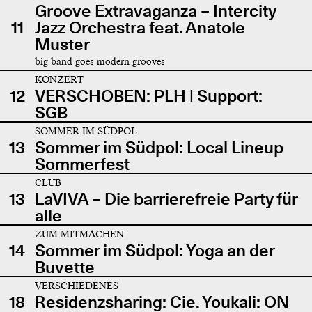
Groove Extravaganza – Intercity
11
Jazz Orchestra feat. Anatole
Muster
big band goes modern grooves
KONZERT
12
VERSCHOBEN: PLH | Support:
SGB
SOMMER IM SÜDPOL
13
Sommer im Südpol: Local Lineup
Sommerfest
CLUB
13
LaVIVA – Die barrierefreie Party für
alle
ZUM MITMACHEN
14
Sommer im Südpol: Yoga an der
Buvette
VERSCHIEDENES
18
Residenzsharing: Cie. Youkali: ON