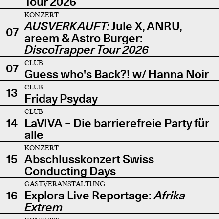
Tour 2026
KONZERT
AUSVERKAUFT:
Jule X, ANRU,
07
areem & Astro Burger:
DiscoTrapper Tour 2026
CLUB
07
Guess who's Back?! w/ Hanna Noir
CLUB
13
Friday Psyday
CLUB
14
LaVIVA – Die barrierefreie Party für
alle
KONZERT
15
Abschlusskonzert Swiss
Conducting Days
GASTVERANSTALTUNG
16
Explora Live Reportage:
Afrika
Extrem