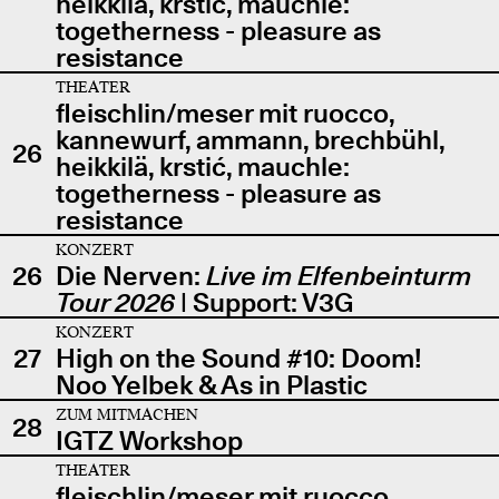
heikkilä, krstić, mauchle:
togetherness - pleasure as
resistance
THEATER
fleischlin/meser mit ruocco,
kannewurf, ammann, brechbühl,
26
heikkilä, krstić, mauchle:
togetherness - pleasure as
resistance
KONZERT
26
Die Nerven:
Live im Elfenbeinturm
Tour 2026
| Support: V3G
KONZERT
27
High on the Sound #10: Doom!
Noo Yelbek & As in Plastic
ZUM MITMACHEN
28
IGTZ Workshop
THEATER
fleischlin/meser mit ruocco,