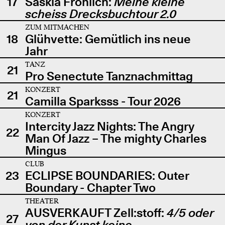
17
Saskia Fröhlich:
Meine kleine
scheiss Drecksbuchtour 2.0
ZUM MITMACHEN
18
Glühvette: Gemütlich ins neue
Jahr
TANZ
21
Pro Senectute Tanznachmittag
KONZERT
21
Camilla Sparksss - Tour 2026
KONZERT
Intercity Jazz Nights: The Angry
22
Man Of Jazz – The mighty Charles
Mingus
CLUB
23
ECLIPSE BOUNDARIES: Outer
Boundary - Chapter Two
THEATER
AUSVERKAUFT Zell:stoff:
4/5 oder
27
von der Kunst keine