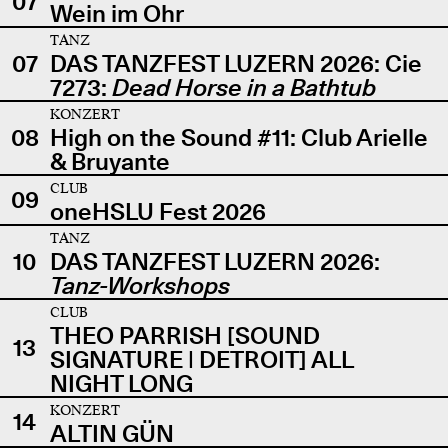
07
Wein im Ohr
TANZ
07
DAS TANZFEST LUZERN 2026: Cie
7273:
Dead Horse in a Bathtub
KONZERT
08
High on the Sound #11: Club Arielle
& Bruyante
CLUB
09
oneHSLU Fest 2026
TANZ
10
DAS TANZFEST LUZERN 2026:
Tanz-Workshops
CLUB
THEO PARRISH [SOUND
13
SIGNATURE | DETROIT] ALL
NIGHT LONG
KONZERT
14
ALTIN GÜN