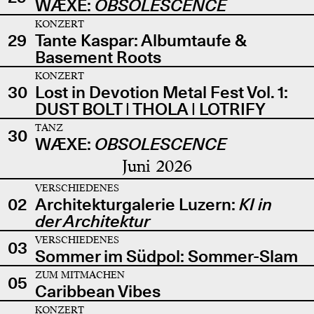
WÆXE:
OBSOLESCENCE
KONZERT
29
Tante Kaspar: Albumtaufe &
Basement Roots
KONZERT
30
Lost in Devotion Metal Fest Vol. 1:
DUST BOLT | THOLA | LOTRIFY
TANZ
30
WÆXE:
OBSOLESCENCE
Juni 2026
VERSCHIEDENES
02
Architekturgalerie Luzern:
KI in
der Architektur
VERSCHIEDENES
03
Sommer im Südpol: Sommer-Slam
ZUM MITMACHEN
05
Caribbean Vibes
KONZERT