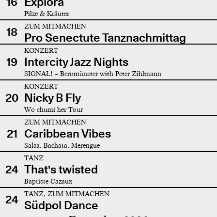
16
Explora
Pilze & Kräuter
ZUM MITMACHEN
18
Pro Senectute Tanznachmittag
KONZERT
19
Intercity Jazz Nights
SIGNAL! – Beromünster with Peter Zihlmann
KONZERT
20
Nicky B Fly
Wo chumi her Tour
ZUM MITMACHEN
21
Caribbean Vibes
Salsa, Bachata, Merengue
TANZ
24
That's twisted
Baptiste Cazaux
TANZ, ZUM MITMACHEN
24
Südpol Dance