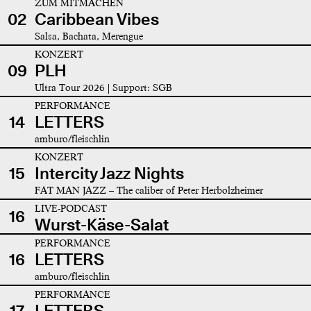
ZUM MITMACHEN
02
Caribbean Vibes
Salsa, Bachata, Merengue
KONZERT
09
PLH
Ultra Tour 2026 | Support: SGB
PERFORMANCE
14
LETTERS
amburo/fleischlin
KONZERT
15
Intercity Jazz Nights
FAT MAN JAZZ – The caliber of Peter Herbolzheimer
LIVE-PODCAST
16
Wurst-Käse-Salat
PERFORMANCE
16
LETTERS
amburo/fleischlin
PERFORMANCE
17
LETTERS