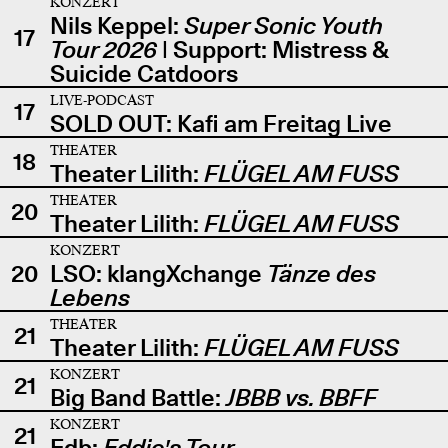
KONZERT
Nils Keppel:
Super Sonic Youth
17
Tour 2026
| Support: Mistress &
Suicide Catdoors
LIVE-PODCAST
17
SOLD OUT: Kafi am Freitag Live
THEATER
18
Theater Lilith:
FLÜGEL AM FUSS
THEATER
20
Theater Lilith:
FLÜGEL AM FUSS
KONZERT
20
LSO: klangXchange
Tänze des
Lebens
THEATER
21
Theater Lilith:
FLÜGEL AM FUSS
KONZERT
21
Big Band Battle:
JBBB vs. BBFF
KONZERT
21
Edb:
Eddie's Tour