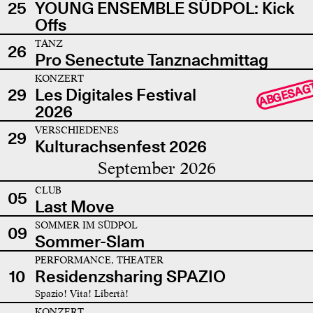
25
YOUNG ENSEMBLE SÜDPOL: Kick
Offs
TANZ
26
Pro Senectute Tanznachmittag
KONZERT
ABGESAG
29
Les Digitales Festival
2026
VERSCHIEDENES
29
Kulturachsenfest 2026
September 2026
CLUB
05
Last Move
SOMMER IM SÜDPOL
09
Sommer-Slam
PERFORMANCE, THEATER
10
Residenzsharing SPAZIO
Spazio! Vita! Libertà!
KONZERT