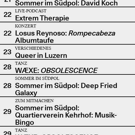
Sommer im Südpol: David Koch
LIVE-PODCAST
22
Extrem Therapie
KONZERT
22
Losus Reynoso:
Rompecabeza
Albumtaufe
VERSCHIEDENES
23
Queer in Luzern
TANZ
28
WÆXE:
OBSOLESCENCE
SOMMER IM SÜDPOL
28
Sommer im Südpol: Deep Fried
Galaxy
ZUM MITMACHEN
Sommer im Südpol:
29
Quartierverein Kehrhof: Musik-
Bingo
TANZ
29