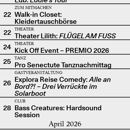
ZUM MITMACHEN
22
Walk-in Closet:
Kleidertauschbörse
THEATER
22
Theater Lilith:
FLÜGEL AM FUSS
THEATER
24
Kick Off Event – PREMIO 2026
TANZ
25
Pro Senectute Tanznachmittag
GASTVERANSTALTUNG
Explora Reise Comedy:
Alle an
26
Bord?! – Drei Verrückte im
Solarboot
CLUB
28
Bass Creatures: Hardsound
Session
April 2026