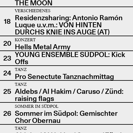
THE MOON
VERSCHIEDENES
Residenzsharing: Antonio Ramón
18
Luque u.v.m.: VON HINTEN
DURCHS KNIE INS AUGE (AT)
KONZERT
20
Hells Metal Army
YOUNG ENSEMBLE SÜDPOL: Kick
23
Offs
TANZ
24
Pro Senectute Tanznachmittag
TANZ
25
Aldebs / Al Hakim / Caruso / Zünd:
raising flags
SOMMER IM SÜDPOL
26
Sommer im Südpol: Gemischter
Chor Obernau
TANZ