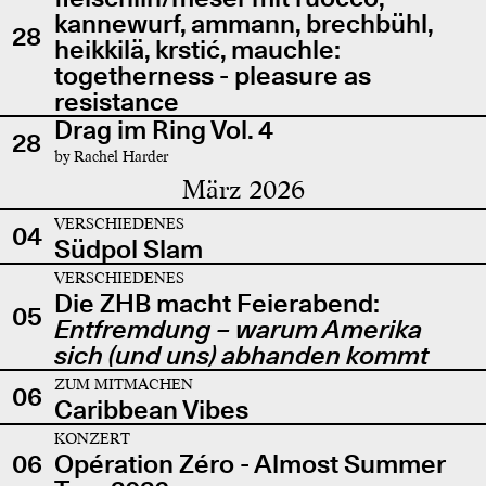
kannewurf, ammann, brechbühl,
28
heikkilä, krstić, mauchle:
togetherness - pleasure as
resistance
Drag im Ring Vol. 4
28
by Rachel Harder
März 2026
VERSCHIEDENES
04
Südpol Slam
VERSCHIEDENES
Die ZHB macht Feierabend:
05
Entfremdung – warum Amerika
sich (und uns) abhanden kommt
ZUM MITMACHEN
06
Caribbean Vibes
KONZERT
06
Opération Zéro - Almost Summer