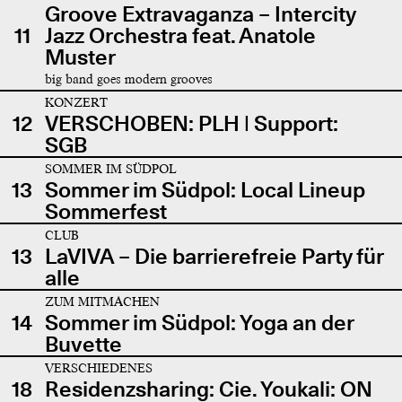
Groove Extravaganza – Intercity
11
Jazz Orchestra feat. Anatole
Muster
big band goes modern grooves
KONZERT
12
VERSCHOBEN: PLH | Support:
SGB
SOMMER IM SÜDPOL
13
Sommer im Südpol: Local Lineup
Sommerfest
CLUB
13
LaVIVA – Die barrierefreie Party für
alle
ZUM MITMACHEN
14
Sommer im Südpol: Yoga an der
Buvette
VERSCHIEDENES
18
Residenzsharing: Cie. Youkali: ON