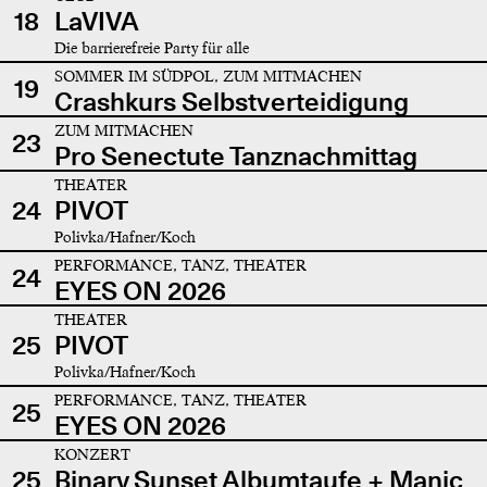
18
LaVIVA
Die barrierefreie Party für alle
SOMMER IM SÜDPOL, ZUM MITMACHEN
19
Crashkurs Selbstverteidigung
ZUM MITMACHEN
23
Pro Senectute Tanznachmittag
THEATER
24
PIVOT
Polivka/Hafner/Koch
PERFORMANCE, TANZ, THEATER
24
EYES ON 2026
THEATER
25
PIVOT
Polivka/Hafner/Koch
PERFORMANCE, TANZ, THEATER
25
EYES ON 2026
KONZERT
25
Binary Sunset Albumtaufe + Manic