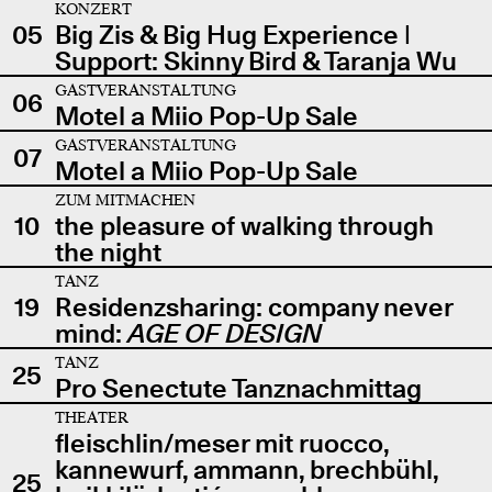
KONZERT
05
Big Zis & Big Hug Experience |
Support: Skinny Bird & Taranja Wu
GASTVERANSTALTUNG
06
Motel a Miio Pop-Up Sale
GASTVERANSTALTUNG
07
Motel a Miio Pop-Up Sale
ZUM MITMACHEN
10
the pleasure of walking through
the night
TANZ
19
Residenzsharing: company never
mind:
AGE OF DESIGN
TANZ
25
Pro Senectute Tanznachmittag
THEATER
fleischlin/meser mit ruocco,
kannewurf, ammann, brechbühl,
25