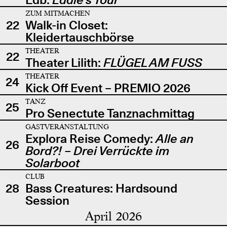
ZUM MITMACHEN
22
Walk-in Closet:
Kleidertauschbörse
THEATER
22
Theater Lilith:
FLÜGEL AM FUSS
THEATER
24
Kick Off Event – PREMIO 2026
TANZ
25
Pro Senectute Tanznachmittag
GASTVERANSTALTUNG
Explora Reise Comedy:
Alle an
26
Bord?! – Drei Verrückte im
Solarboot
CLUB
28
Bass Creatures: Hardsound
Session
April 2026