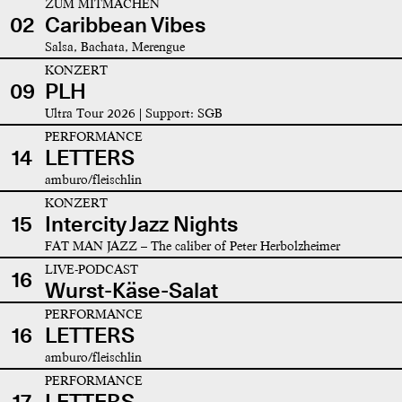
ZUM MITMACHEN
02
Caribbean Vibes
Salsa, Bachata, Merengue
KONZERT
09
PLH
Ultra Tour 2026 | Support: SGB
PERFORMANCE
14
LETTERS
amburo/fleischlin
KONZERT
15
Intercity Jazz Nights
FAT MAN JAZZ – The caliber of Peter Herbolzheimer
LIVE-PODCAST
16
Wurst-Käse-Salat
PERFORMANCE
16
LETTERS
amburo/fleischlin
PERFORMANCE
17
LETTERS