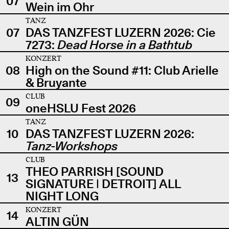
07
Wein im Ohr
TANZ
07
DAS TANZFEST LUZERN 2026: Cie
7273:
Dead Horse in a Bathtub
KONZERT
08
High on the Sound #11: Club Arielle
& Bruyante
CLUB
09
oneHSLU Fest 2026
TANZ
10
DAS TANZFEST LUZERN 2026:
Tanz-Workshops
CLUB
THEO PARRISH [SOUND
13
SIGNATURE | DETROIT] ALL
NIGHT LONG
KONZERT
14
ALTIN GÜN