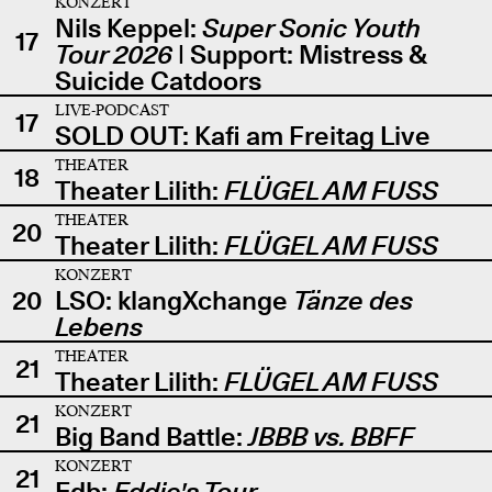
KONZERT
Nils Keppel:
Super Sonic Youth
17
Tour 2026
| Support: Mistress &
Suicide Catdoors
LIVE-PODCAST
17
SOLD OUT: Kafi am Freitag Live
THEATER
18
Theater Lilith:
FLÜGEL AM FUSS
THEATER
20
Theater Lilith:
FLÜGEL AM FUSS
KONZERT
20
LSO: klangXchange
Tänze des
Lebens
THEATER
21
Theater Lilith:
FLÜGEL AM FUSS
KONZERT
21
Big Band Battle:
JBBB vs. BBFF
KONZERT
21
Edb:
Eddie's Tour