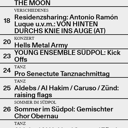
THE MOON
VERSCHIEDENES
Residenzsharing: Antonio Ramón
18
Luque u.v.m.: VON HINTEN
DURCHS KNIE INS AUGE (AT)
KONZERT
20
Hells Metal Army
YOUNG ENSEMBLE SÜDPOL: Kick
23
Offs
TANZ
24
Pro Senectute Tanznachmittag
TANZ
25
Aldebs / Al Hakim / Caruso / Zünd:
raising flags
SOMMER IM SÜDPOL
26
Sommer im Südpol: Gemischter
Chor Obernau
TANZ