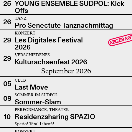
25
YOUNG ENSEMBLE SÜDPOL: Kick
Offs
TANZ
26
Pro Senectute Tanznachmittag
KONZERT
ABGESAG
29
Les Digitales Festival
2026
VERSCHIEDENES
29
Kulturachsenfest 2026
September 2026
CLUB
05
Last Move
SOMMER IM SÜDPOL
09
Sommer-Slam
PERFORMANCE, THEATER
10
Residenzsharing SPAZIO
Spazio! Vita! Libertà!
KONZERT