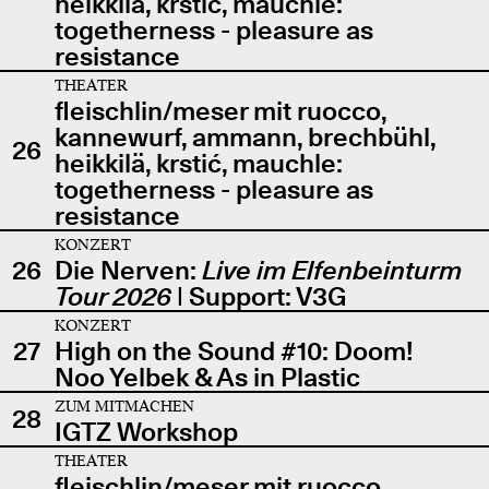
heikkilä, krstić, mauchle:
togetherness - pleasure as
resistance
THEATER
fleischlin/meser mit ruocco,
kannewurf, ammann, brechbühl,
26
heikkilä, krstić, mauchle:
togetherness - pleasure as
resistance
KONZERT
26
Die Nerven:
Live im Elfenbeinturm
Tour 2026
| Support: V3G
KONZERT
27
High on the Sound #10: Doom!
Noo Yelbek & As in Plastic
ZUM MITMACHEN
28
IGTZ Workshop
THEATER
fleischlin/meser mit ruocco,