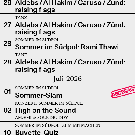
26
Aldebs / Al Hakim / Caruso / Zünd:
raising flags
TANZ
27
Aldebs / Al Hakim / Caruso / Zünd:
raising flags
SOMMER IM SÜDPOL
28
Sommer im Südpol: Rami Thawi
TANZ
28
Aldebs / Al Hakim / Caruso / Zünd:
raising flags
Juli 2026
SOMMER IM SÜDPOL
ABGESAG
01
Sommer-Slam
KONZERT, SOMMER IM SÜDPOL
02
High on the Sound
AMÆMI & SOUNDBUDDY
SOMMER IM SÜDPOL, ZUM MITMACHEN
10
Buvette-Quiz