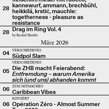
kannewurf, ammann, brechbühl,
28
heikkilä, krstić, mauchle:
togetherness - pleasure as
resistance
Drag im Ring Vol. 4
28
by Rachel Harder
März 2026
VERSCHIEDENES
04
Südpol Slam
VERSCHIEDENES
Die ZHB macht Feierabend:
05
Entfremdung – warum Amerika
sich (und uns) abhanden kommt
ZUM MITMACHEN
06
Caribbean Vibes
KONZERT
06
Opération Zéro - Almost Summer