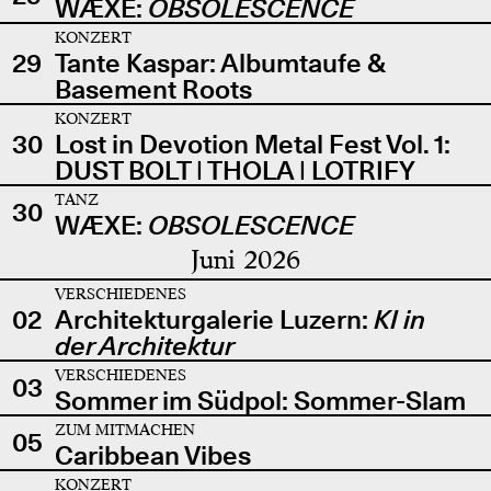
WÆXE:
OBSOLESCENCE
KONZERT
29
Tante Kaspar: Albumtaufe &
Basement Roots
KONZERT
30
Lost in Devotion Metal Fest Vol. 1:
DUST BOLT | THOLA | LOTRIFY
TANZ
30
WÆXE:
OBSOLESCENCE
Juni 2026
VERSCHIEDENES
02
Architekturgalerie Luzern:
KI in
der Architektur
VERSCHIEDENES
03
Sommer im Südpol: Sommer-Slam
ZUM MITMACHEN
05
Caribbean Vibes
KONZERT