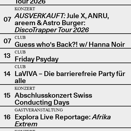
Tour 2026
KONZERT
AUSVERKAUFT:
Jule X, ANRU,
07
areem & Astro Burger:
DiscoTrapper Tour 2026
CLUB
07
Guess who's Back?! w/ Hanna Noir
CLUB
13
Friday Psyday
CLUB
14
LaVIVA – Die barrierefreie Party für
alle
KONZERT
15
Abschlusskonzert Swiss
Conducting Days
GASTVERANSTALTUNG
16
Explora Live Reportage:
Afrika
Extrem