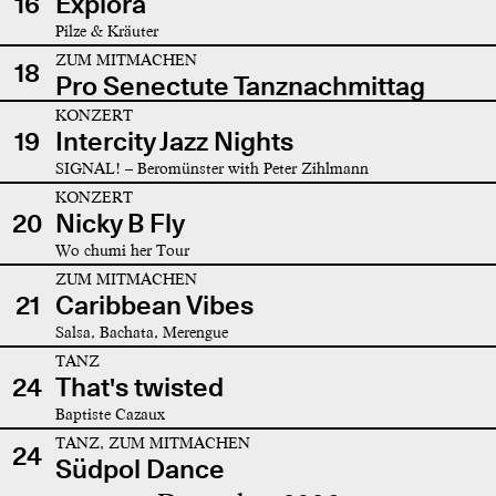
16
Explora
Pilze & Kräuter
ZUM MITMACHEN
18
Pro Senectute Tanznachmittag
KONZERT
19
Intercity Jazz Nights
SIGNAL! – Beromünster with Peter Zihlmann
KONZERT
20
Nicky B Fly
Wo chumi her Tour
ZUM MITMACHEN
21
Caribbean Vibes
Salsa, Bachata, Merengue
TANZ
24
That's twisted
Baptiste Cazaux
TANZ, ZUM MITMACHEN
24
Südpol Dance