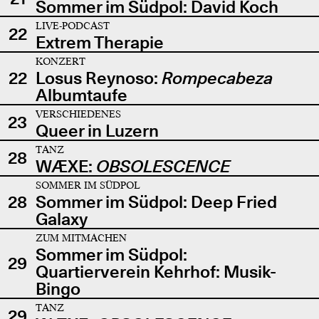
Sommer im Südpol: David Koch
LIVE-PODCAST
22
Extrem Therapie
KONZERT
22
Losus Reynoso:
Rompecabeza
Albumtaufe
VERSCHIEDENES
23
Queer in Luzern
TANZ
28
WÆXE:
OBSOLESCENCE
SOMMER IM SÜDPOL
28
Sommer im Südpol: Deep Fried
Galaxy
ZUM MITMACHEN
Sommer im Südpol:
29
Quartierverein Kehrhof: Musik-
Bingo
TANZ
29