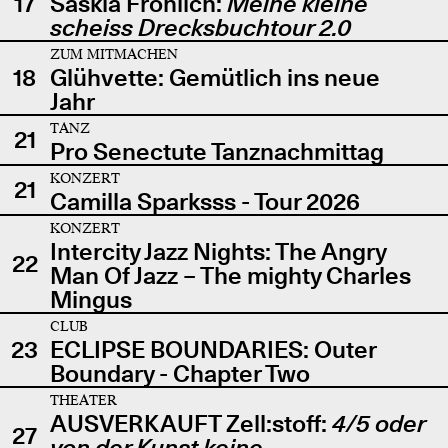
17
Saskia Fröhlich:
Meine kleine
scheiss Drecksbuchtour 2.0
ZUM MITMACHEN
18
Glühvette: Gemütlich ins neue
Jahr
TANZ
21
Pro Senectute Tanznachmittag
KONZERT
21
Camilla Sparksss - Tour 2026
KONZERT
Intercity Jazz Nights: The Angry
22
Man Of Jazz – The mighty Charles
Mingus
CLUB
23
ECLIPSE BOUNDARIES: Outer
Boundary - Chapter Two
THEATER
AUSVERKAUFT Zell:stoff:
4/5 oder
27
von der Kunst keine