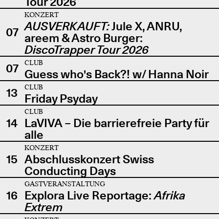
Tour 2026
KONZERT
AUSVERKAUFT:
Jule X, ANRU,
07
areem & Astro Burger:
DiscoTrapper Tour 2026
CLUB
07
Guess who's Back?! w/ Hanna Noir
CLUB
13
Friday Psyday
CLUB
14
LaVIVA – Die barrierefreie Party für
alle
KONZERT
15
Abschlusskonzert Swiss
Conducting Days
GASTVERANSTALTUNG
16
Explora Live Reportage:
Afrika
Extrem