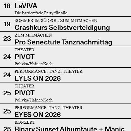
18
LaVIVA
Die barrierefreie Party für alle
SOMMER IM SÜDPOL, ZUM MITMACHEN
19
Crashkurs Selbstverteidigung
ZUM MITMACHEN
23
Pro Senectute Tanznachmittag
THEATER
24
PIVOT
Polivka/Hafner/Koch
PERFORMANCE, TANZ, THEATER
24
EYES ON 2026
THEATER
25
PIVOT
Polivka/Hafner/Koch
PERFORMANCE, TANZ, THEATER
25
EYES ON 2026
KONZERT
25
Binary Sunset Albumtaufe + Manic