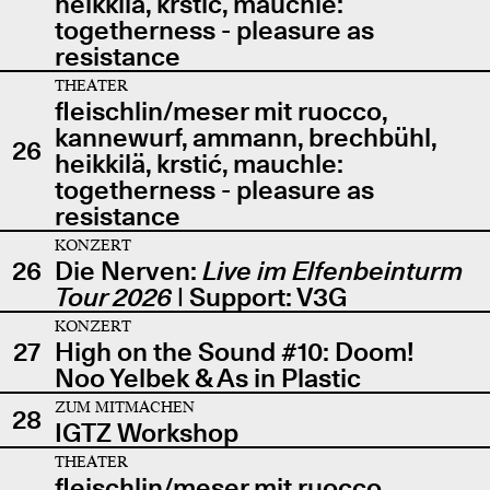
heikkilä, krstić, mauchle:
togetherness - pleasure as
resistance
THEATER
fleischlin/meser mit ruocco,
kannewurf, ammann, brechbühl,
26
heikkilä, krstić, mauchle:
togetherness - pleasure as
resistance
KONZERT
26
Die Nerven:
Live im Elfenbeinturm
Tour 2026
| Support: V3G
KONZERT
27
High on the Sound #10: Doom!
Noo Yelbek & As in Plastic
ZUM MITMACHEN
28
IGTZ Workshop
THEATER
fleischlin/meser mit ruocco,