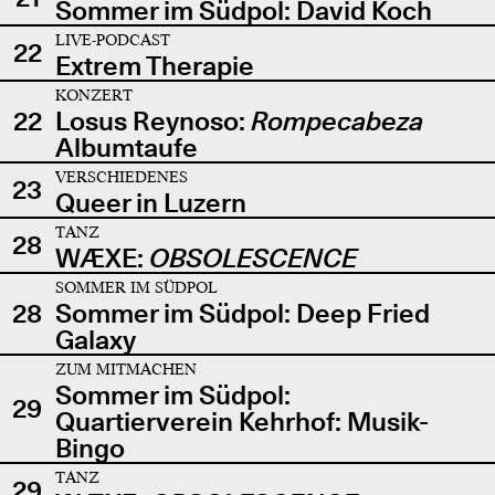
Sommer im Südpol: David Koch
LIVE-PODCAST
22
Extrem Therapie
KONZERT
22
Losus Reynoso:
Rompecabeza
Albumtaufe
VERSCHIEDENES
23
Queer in Luzern
TANZ
28
WÆXE:
OBSOLESCENCE
SOMMER IM SÜDPOL
28
Sommer im Südpol: Deep Fried
Galaxy
ZUM MITMACHEN
Sommer im Südpol:
29
Quartierverein Kehrhof: Musik-
Bingo
TANZ
29