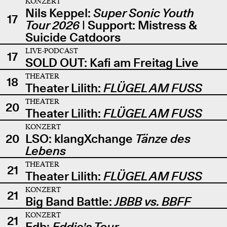
KONZERT
Nils Keppel:
Super Sonic Youth
17
Tour 2026
| Support: Mistress &
Suicide Catdoors
LIVE-PODCAST
17
SOLD OUT: Kafi am Freitag Live
THEATER
18
Theater Lilith:
FLÜGEL AM FUSS
THEATER
20
Theater Lilith:
FLÜGEL AM FUSS
KONZERT
20
LSO: klangXchange
Tänze des
Lebens
THEATER
21
Theater Lilith:
FLÜGEL AM FUSS
KONZERT
21
Big Band Battle:
JBBB vs. BBFF
KONZERT
21
Edb:
Eddie's Tour