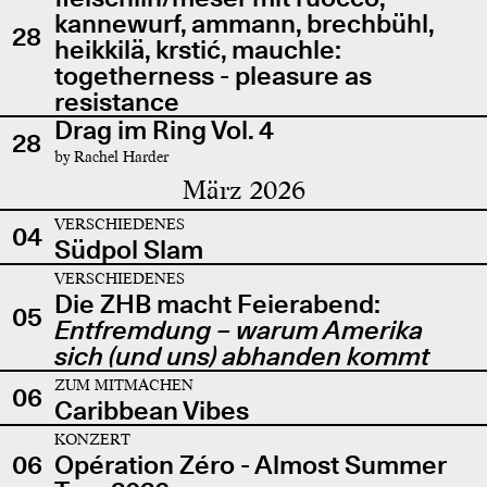
kannewurf, ammann, brechbühl,
28
heikkilä, krstić, mauchle:
togetherness - pleasure as
resistance
Drag im Ring Vol. 4
28
by Rachel Harder
März 2026
VERSCHIEDENES
04
Südpol Slam
VERSCHIEDENES
Die ZHB macht Feierabend:
05
Entfremdung – warum Amerika
sich (und uns) abhanden kommt
ZUM MITMACHEN
06
Caribbean Vibes
KONZERT
06
Opération Zéro - Almost Summer