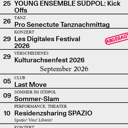
25
YOUNG ENSEMBLE SÜDPOL: Kick
Offs
TANZ
26
Pro Senectute Tanznachmittag
KONZERT
ABGESAG
29
Les Digitales Festival
2026
VERSCHIEDENES
29
Kulturachsenfest 2026
September 2026
CLUB
05
Last Move
SOMMER IM SÜDPOL
09
Sommer-Slam
PERFORMANCE, THEATER
10
Residenzsharing SPAZIO
Spazio! Vita! Libertà!
KONZERT