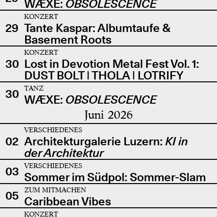
WÆXE:
OBSOLESCENCE
KONZERT
29
Tante Kaspar: Albumtaufe &
Basement Roots
KONZERT
30
Lost in Devotion Metal Fest Vol. 1:
DUST BOLT | THOLA | LOTRIFY
TANZ
30
WÆXE:
OBSOLESCENCE
Juni 2026
VERSCHIEDENES
02
Architekturgalerie Luzern:
KI in
der Architektur
VERSCHIEDENES
03
Sommer im Südpol: Sommer-Slam
ZUM MITMACHEN
05
Caribbean Vibes
KONZERT