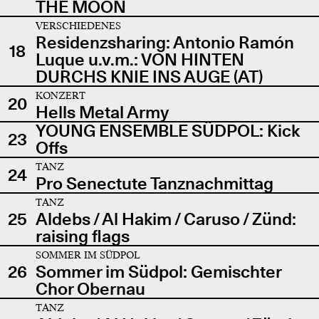
THE MOON
VERSCHIEDENES
Residenzsharing: Antonio Ramón
18
Luque u.v.m.: VON HINTEN
DURCHS KNIE INS AUGE (AT)
KONZERT
20
Hells Metal Army
YOUNG ENSEMBLE SÜDPOL: Kick
23
Offs
TANZ
24
Pro Senectute Tanznachmittag
TANZ
25
Aldebs / Al Hakim / Caruso / Zünd:
raising flags
SOMMER IM SÜDPOL
26
Sommer im Südpol: Gemischter
Chor Obernau
TANZ