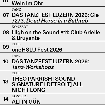
07
Wein im Ohr
TANZ
07
DAS TANZFEST LUZERN 2026: Cie
7273:
Dead Horse in a Bathtub
KONZERT
08
High on the Sound #11: Club Arielle
& Bruyante
CLUB
09
oneHSLU Fest 2026
TANZ
10
DAS TANZFEST LUZERN 2026:
Tanz-Workshops
CLUB
THEO PARRISH [SOUND
13
SIGNATURE | DETROIT] ALL
NIGHT LONG
KONZERT
14
ALTIN GÜN