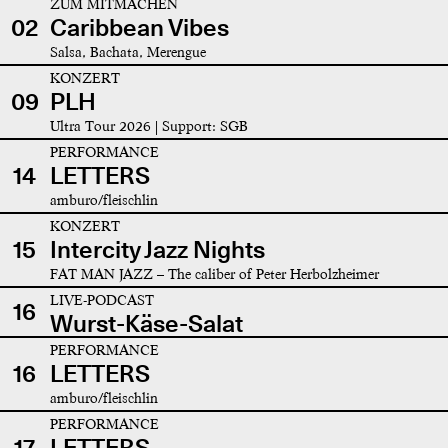
ZUM MITMACHEN
02
Caribbean Vibes
Salsa, Bachata, Merengue
KONZERT
09
PLH
Ultra Tour 2026 | Support: SGB
PERFORMANCE
14
LETTERS
amburo/fleischlin
KONZERT
15
Intercity Jazz Nights
FAT MAN JAZZ – The caliber of Peter Herbolzheimer
LIVE-PODCAST
16
Wurst-Käse-Salat
PERFORMANCE
16
LETTERS
amburo/fleischlin
PERFORMANCE
17
LETTERS