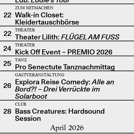
ZUM MITMACHEN
22
Walk-in Closet:
Kleidertauschbörse
THEATER
22
Theater Lilith:
FLÜGEL AM FUSS
THEATER
24
Kick Off Event – PREMIO 2026
TANZ
25
Pro Senectute Tanznachmittag
GASTVERANSTALTUNG
Explora Reise Comedy:
Alle an
26
Bord?! – Drei Verrückte im
Solarboot
CLUB
28
Bass Creatures: Hardsound
Session
April 2026