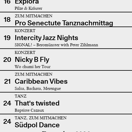
16
Explora
Pilze & Kräuter
ZUM MITMACHEN
18
Pro Senectute Tanznachmittag
KONZERT
19
Intercity Jazz Nights
SIGNAL! – Beromünster with Peter Zihlmann
KONZERT
20
Nicky B Fly
Wo chumi her Tour
ZUM MITMACHEN
21
Caribbean Vibes
Salsa, Bachata, Merengue
TANZ
24
That's twisted
Baptiste Cazaux
TANZ, ZUM MITMACHEN
24
Südpol Dance