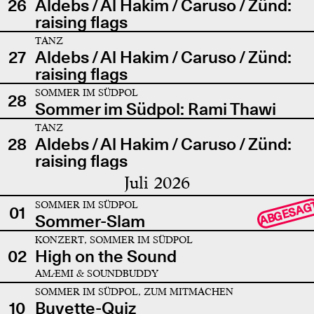
26
Aldebs / Al Hakim / Caruso / Zünd:
raising flags
TANZ
27
Aldebs / Al Hakim / Caruso / Zünd:
raising flags
SOMMER IM SÜDPOL
28
Sommer im Südpol: Rami Thawi
TANZ
28
Aldebs / Al Hakim / Caruso / Zünd:
raising flags
Juli 2026
SOMMER IM SÜDPOL
ABGESAG
01
Sommer-Slam
KONZERT, SOMMER IM SÜDPOL
02
High on the Sound
AMÆMI & SOUNDBUDDY
SOMMER IM SÜDPOL, ZUM MITMACHEN
10
Buvette-Quiz