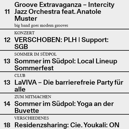
Groove Extravaganza – Intercity
11
Jazz Orchestra feat. Anatole
Muster
big band goes modern grooves
KONZERT
12
VERSCHOBEN: PLH | Support:
SGB
SOMMER IM SÜDPOL
13
Sommer im Südpol: Local Lineup
Sommerfest
CLUB
13
LaVIVA – Die barrierefreie Party für
alle
ZUM MITMACHEN
14
Sommer im Südpol: Yoga an der
Buvette
VERSCHIEDENES
18
Residenzsharing: Cie. Youkali: ON