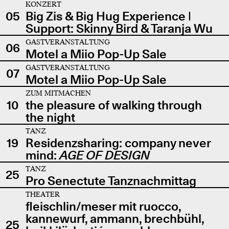
KONZERT
05
Big Zis & Big Hug Experience |
Support: Skinny Bird & Taranja Wu
GASTVERANSTALTUNG
06
Motel a Miio Pop-Up Sale
GASTVERANSTALTUNG
07
Motel a Miio Pop-Up Sale
ZUM MITMACHEN
10
the pleasure of walking through
the night
TANZ
19
Residenzsharing: company never
mind:
AGE OF DESIGN
TANZ
25
Pro Senectute Tanznachmittag
THEATER
fleischlin/meser mit ruocco,
kannewurf, ammann, brechbühl,
25