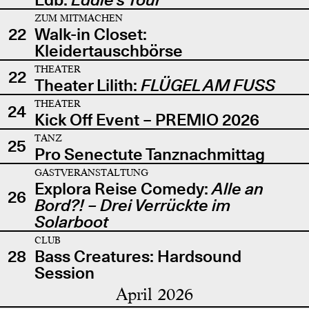
ZUM MITMACHEN
22
Walk-in Closet:
Kleidertauschbörse
THEATER
22
Theater Lilith:
FLÜGEL AM FUSS
THEATER
24
Kick Off Event – PREMIO 2026
TANZ
25
Pro Senectute Tanznachmittag
GASTVERANSTALTUNG
Explora Reise Comedy:
Alle an
26
Bord?! – Drei Verrückte im
Solarboot
CLUB
28
Bass Creatures: Hardsound
Session
April 2026