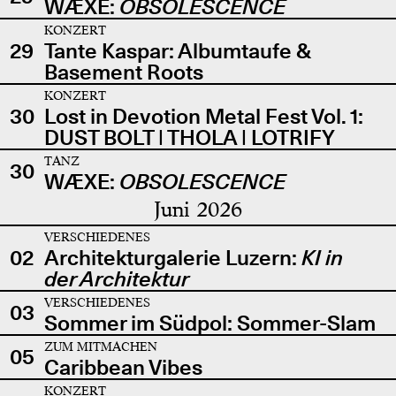
WÆXE:
OBSOLESCENCE
KONZERT
29
Tante Kaspar: Albumtaufe &
Basement Roots
KONZERT
30
Lost in Devotion Metal Fest Vol. 1:
DUST BOLT | THOLA | LOTRIFY
TANZ
30
WÆXE:
OBSOLESCENCE
Juni 2026
VERSCHIEDENES
02
Architekturgalerie Luzern:
KI in
der Architektur
VERSCHIEDENES
03
Sommer im Südpol: Sommer-Slam
ZUM MITMACHEN
05
Caribbean Vibes
KONZERT