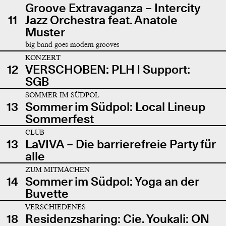
Groove Extravaganza – Intercity
11
Jazz Orchestra feat. Anatole
Muster
big band goes modern grooves
KONZERT
12
VERSCHOBEN: PLH | Support:
SGB
SOMMER IM SÜDPOL
13
Sommer im Südpol: Local Lineup
Sommerfest
CLUB
13
LaVIVA – Die barrierefreie Party für
alle
ZUM MITMACHEN
14
Sommer im Südpol: Yoga an der
Buvette
VERSCHIEDENES
18
Residenzsharing: Cie. Youkali: ON