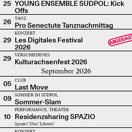
25
YOUNG ENSEMBLE SÜDPOL: Kick
Offs
TANZ
26
Pro Senectute Tanznachmittag
KONZERT
ABGESAG
29
Les Digitales Festival
2026
VERSCHIEDENES
29
Kulturachsenfest 2026
September 2026
CLUB
05
Last Move
SOMMER IM SÜDPOL
09
Sommer-Slam
PERFORMANCE, THEATER
10
Residenzsharing SPAZIO
Spazio! Vita! Libertà!
KONZERT