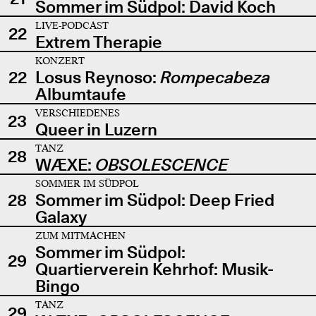
Sommer im Südpol: David Koch
LIVE-PODCAST
22
Extrem Therapie
KONZERT
22
Losus Reynoso:
Rompecabeza
Albumtaufe
VERSCHIEDENES
23
Queer in Luzern
TANZ
28
WÆXE:
OBSOLESCENCE
SOMMER IM SÜDPOL
28
Sommer im Südpol: Deep Fried
Galaxy
ZUM MITMACHEN
Sommer im Südpol:
29
Quartierverein Kehrhof: Musik-
Bingo
TANZ
29