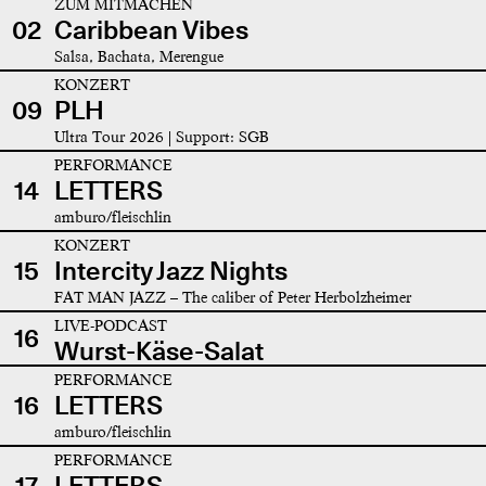
ZUM MITMACHEN
02
Caribbean Vibes
Salsa, Bachata, Merengue
KONZERT
09
PLH
Ultra Tour 2026 | Support: SGB
PERFORMANCE
14
LETTERS
amburo/fleischlin
KONZERT
15
Intercity Jazz Nights
FAT MAN JAZZ – The caliber of Peter Herbolzheimer
LIVE-PODCAST
16
Wurst-Käse-Salat
PERFORMANCE
16
LETTERS
amburo/fleischlin
PERFORMANCE
17
LETTERS