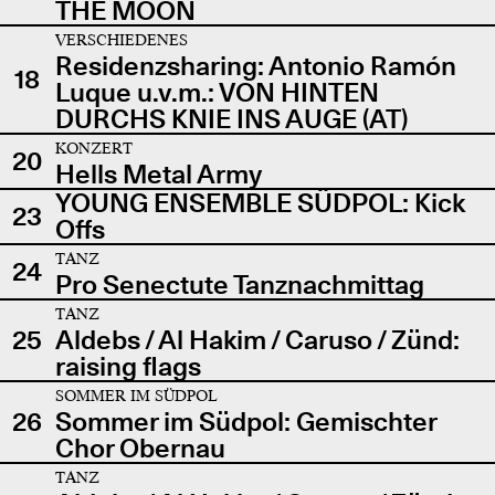
THE MOON
VERSCHIEDENES
Residenzsharing: Antonio Ramón
18
Luque u.v.m.: VON HINTEN
DURCHS KNIE INS AUGE (AT)
KONZERT
20
Hells Metal Army
YOUNG ENSEMBLE SÜDPOL: Kick
23
Offs
TANZ
24
Pro Senectute Tanznachmittag
TANZ
25
Aldebs / Al Hakim / Caruso / Zünd:
raising flags
SOMMER IM SÜDPOL
26
Sommer im Südpol: Gemischter
Chor Obernau
TANZ