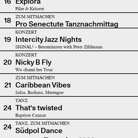
16
Explora
Pilze & Kräuter
ZUM MITMACHEN
18
Pro Senectute Tanznachmittag
KONZERT
19
Intercity Jazz Nights
SIGNAL! – Beromünster with Peter Zihlmann
KONZERT
20
Nicky B Fly
Wo chumi her Tour
ZUM MITMACHEN
21
Caribbean Vibes
Salsa, Bachata, Merengue
TANZ
24
That's twisted
Baptiste Cazaux
TANZ, ZUM MITMACHEN
24
Südpol Dance