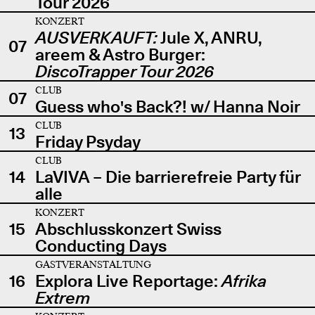
Tour 2026
KONZERT
AUSVERKAUFT:
Jule X, ANRU,
07
areem & Astro Burger:
DiscoTrapper Tour 2026
CLUB
07
Guess who's Back?! w/ Hanna Noir
CLUB
13
Friday Psyday
CLUB
14
LaVIVA – Die barrierefreie Party für
alle
KONZERT
15
Abschlusskonzert Swiss
Conducting Days
GASTVERANSTALTUNG
16
Explora Live Reportage:
Afrika
Extrem