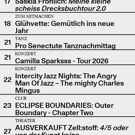
17
Saskia Fröhlich:
Meine kleine
scheiss Drecksbuchtour 2.0
ZUM MITMACHEN
18
Glühvette: Gemütlich ins neue
Jahr
TANZ
21
Pro Senectute Tanznachmittag
KONZERT
21
Camilla Sparksss - Tour 2026
KONZERT
Intercity Jazz Nights: The Angry
22
Man Of Jazz – The mighty Charles
Mingus
CLUB
23
ECLIPSE BOUNDARIES: Outer
Boundary - Chapter Two
THEATER
AUSVERKAUFT Zell:stoff:
4/5 oder
27
von der Kunst keine