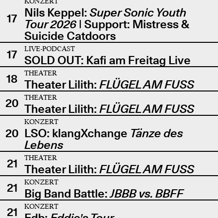
KONZERT
Nils Keppel:
Super Sonic Youth
17
Tour 2026
| Support: Mistress &
Suicide Catdoors
LIVE-PODCAST
17
SOLD OUT: Kafi am Freitag Live
THEATER
18
Theater Lilith:
FLÜGEL AM FUSS
THEATER
20
Theater Lilith:
FLÜGEL AM FUSS
KONZERT
20
LSO: klangXchange
Tänze des
Lebens
THEATER
21
Theater Lilith:
FLÜGEL AM FUSS
KONZERT
21
Big Band Battle:
JBBB vs. BBFF
KONZERT
21
Edb:
Eddie's Tour