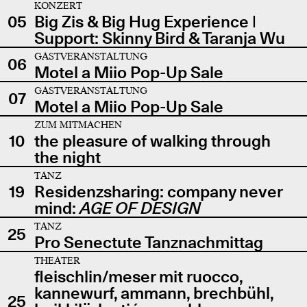
KONZERT
05
Big Zis & Big Hug Experience |
Support: Skinny Bird & Taranja Wu
GASTVERANSTALTUNG
06
Motel a Miio Pop-Up Sale
GASTVERANSTALTUNG
07
Motel a Miio Pop-Up Sale
ZUM MITMACHEN
10
the pleasure of walking through
the night
TANZ
19
Residenzsharing: company never
mind:
AGE OF DESIGN
TANZ
25
Pro Senectute Tanznachmittag
THEATER
fleischlin/meser mit ruocco,
kannewurf, ammann, brechbühl,
25