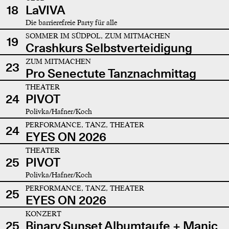
18
LaVIVA
Die barrierefreie Party für alle
SOMMER IM SÜDPOL, ZUM MITMACHEN
19
Crashkurs Selbstverteidigung
ZUM MITMACHEN
23
Pro Senectute Tanznachmittag
THEATER
24
PIVOT
Polivka/Hafner/Koch
PERFORMANCE, TANZ, THEATER
24
EYES ON 2026
THEATER
25
PIVOT
Polivka/Hafner/Koch
PERFORMANCE, TANZ, THEATER
25
EYES ON 2026
KONZERT
25
Binary Sunset Albumtaufe + Manic