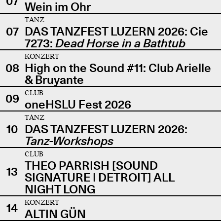
07
Wein im Ohr
TANZ
07
DAS TANZFEST LUZERN 2026: Cie
7273:
Dead Horse in a Bathtub
KONZERT
08
High on the Sound #11: Club Arielle
& Bruyante
CLUB
09
oneHSLU Fest 2026
TANZ
10
DAS TANZFEST LUZERN 2026:
Tanz-Workshops
CLUB
THEO PARRISH [SOUND
13
SIGNATURE | DETROIT] ALL
NIGHT LONG
KONZERT
14
ALTIN GÜN