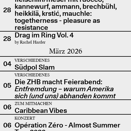
kannewurf, ammann, brechbühl,
28
heikkilä, krstić, mauchle:
togetherness - pleasure as
resistance
Drag im Ring Vol. 4
28
by Rachel Harder
März 2026
VERSCHIEDENES
04
Südpol Slam
VERSCHIEDENES
Die ZHB macht Feierabend:
05
Entfremdung – warum Amerika
sich (und uns) abhanden kommt
ZUM MITMACHEN
06
Caribbean Vibes
KONZERT
06
Opération Zéro - Almost Summer