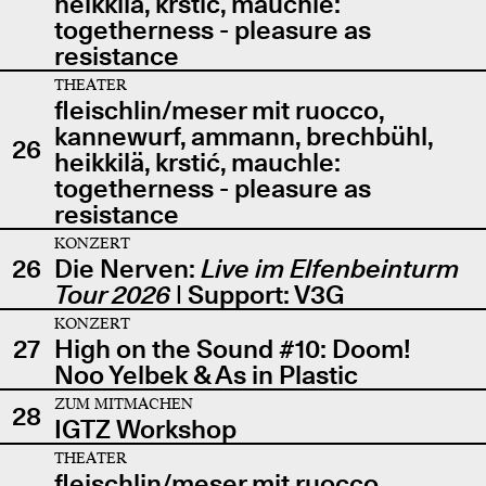
heikkilä, krstić, mauchle:
togetherness - pleasure as
resistance
THEATER
fleischlin/meser mit ruocco,
kannewurf, ammann, brechbühl,
26
heikkilä, krstić, mauchle:
togetherness - pleasure as
resistance
KONZERT
26
Die Nerven:
Live im Elfenbeinturm
Tour 2026
| Support: V3G
KONZERT
27
High on the Sound #10: Doom!
Noo Yelbek & As in Plastic
ZUM MITMACHEN
28
IGTZ Workshop
THEATER
fleischlin/meser mit ruocco,