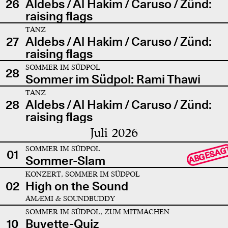
26
Aldebs / Al Hakim / Caruso / Zünd:
raising flags
TANZ
27
Aldebs / Al Hakim / Caruso / Zünd:
raising flags
SOMMER IM SÜDPOL
28
Sommer im Südpol: Rami Thawi
TANZ
28
Aldebs / Al Hakim / Caruso / Zünd:
raising flags
Juli 2026
SOMMER IM SÜDPOL
ABGESAG
01
Sommer-Slam
KONZERT, SOMMER IM SÜDPOL
02
High on the Sound
AMÆMI & SOUNDBUDDY
SOMMER IM SÜDPOL, ZUM MITMACHEN
10
Buvette-Quiz