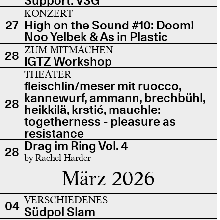
Support: V3G
KONZERT
27
High on the Sound #10: Doom!
Noo Yelbek & As in Plastic
ZUM MITMACHEN
28
IGTZ Workshop
THEATER
fleischlin/meser mit ruocco,
kannewurf, ammann, brechbühl,
28
heikkilä, krstić, mauchle:
togetherness - pleasure as
resistance
Drag im Ring Vol. 4
28
by Rachel Harder
März 2026
VERSCHIEDENES
04
Südpol Slam