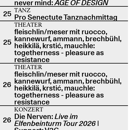
never mind:
AGE OF DESIGN
TANZ
25
Pro Senectute Tanznachmittag
THEATER
fleischlin/meser mit ruocco,
kannewurf, ammann, brechbühl,
25
heikkilä, krstić, mauchle:
togetherness - pleasure as
resistance
THEATER
fleischlin/meser mit ruocco,
kannewurf, ammann, brechbühl,
26
heikkilä, krstić, mauchle:
togetherness - pleasure as
resistance
KONZERT
Die Nerven:
Live im
26
Elfenbeinturm Tour 2026
|