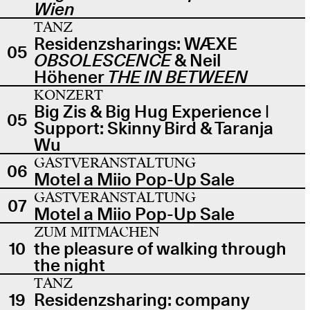
Wien
TANZ
Residenzsharings: WÆXE
05
OBSOLESCENCE
& Neil
Höhener
THE IN BETWEEN
KONZERT
Big Zis & Big Hug Experience |
05
Support: Skinny Bird & Taranja
Wu
GASTVERANSTALTUNG
06
Motel a Miio Pop-Up Sale
GASTVERANSTALTUNG
07
Motel a Miio Pop-Up Sale
ZUM MITMACHEN
10
the pleasure of walking through
the night
TANZ
19
Residenzsharing: company