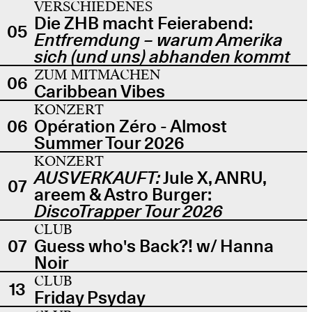
VERSCHIEDENES
Die ZHB macht Feierabend:
05
Entfremdung – warum Amerika
sich (und uns) abhanden kommt
ZUM MITMACHEN
06
Caribbean Vibes
KONZERT
06
Opération Zéro - Almost
Summer Tour 2026
KONZERT
AUSVERKAUFT:
Jule X, ANRU,
07
areem & Astro Burger:
DiscoTrapper Tour 2026
CLUB
07
Guess who's Back?! w/ Hanna
Noir
CLUB
13
Friday Psyday