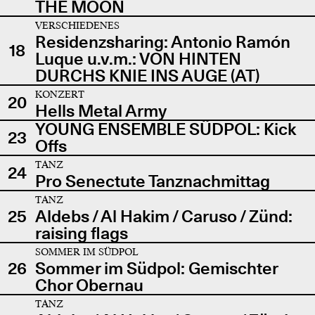
THE MOON
VERSCHIEDENES
Residenzsharing: Antonio Ramón
18
Luque u.v.m.: VON HINTEN
DURCHS KNIE INS AUGE (AT)
KONZERT
20
Hells Metal Army
YOUNG ENSEMBLE SÜDPOL: Kick
23
Offs
TANZ
24
Pro Senectute Tanznachmittag
TANZ
25
Aldebs / Al Hakim / Caruso / Zünd:
raising flags
SOMMER IM SÜDPOL
26
Sommer im Südpol: Gemischter
Chor Obernau
TANZ