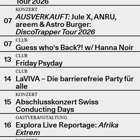
Tour 2026
KONZERT
AUSVERKAUFT:
Jule X, ANRU,
07
areem & Astro Burger:
DiscoTrapper Tour 2026
CLUB
07
Guess who's Back?! w/ Hanna Noir
CLUB
13
Friday Psyday
CLUB
14
LaVIVA – Die barrierefreie Party für
alle
KONZERT
15
Abschlusskonzert Swiss
Conducting Days
GASTVERANSTALTUNG
16
Explora Live Reportage:
Afrika
Extrem