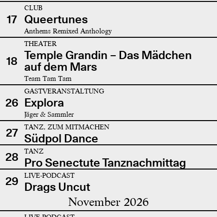
CLUB
17
Queertunes
Anthems Remixed Anthology
THEATER
Temple Grandin – Das Mädchen
18
auf dem Mars
Team Tam Tam
GASTVERANSTALTUNG
26
Explora
Jäger & Sammler
TANZ, ZUM MITMACHEN
27
Südpol Dance
TANZ
28
Pro Senectute Tanznachmittag
LIVE-PODCAST
29
Drags Uncut
November 2026
LIVE-PODCAST