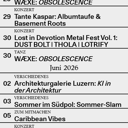
WÆXE:
OBSOLESCENCE
KONZERT
29
Tante Kaspar: Albumtaufe &
Basement Roots
KONZERT
30
Lost in Devotion Metal Fest Vol. 1:
DUST BOLT | THOLA | LOTRIFY
TANZ
30
WÆXE:
OBSOLESCENCE
Juni 2026
VERSCHIEDENES
02
Architekturgalerie Luzern:
KI in
der Architektur
VERSCHIEDENES
03
Sommer im Südpol: Sommer-Slam
ZUM MITMACHEN
05
Caribbean Vibes
KONZERT