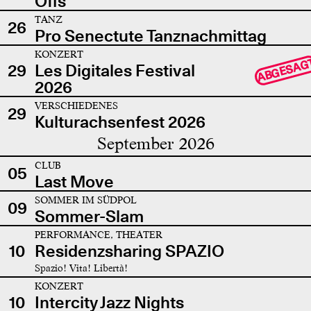
Offs
TANZ
26
Pro Senectute Tanznachmittag
KONZERT
ABGESAG
29
Les Digitales Festival
2026
VERSCHIEDENES
29
Kulturachsenfest 2026
September 2026
CLUB
05
Last Move
SOMMER IM SÜDPOL
09
Sommer-Slam
PERFORMANCE, THEATER
10
Residenzsharing SPAZIO
Spazio! Vita! Libertà!
KONZERT
10
Intercity Jazz Nights