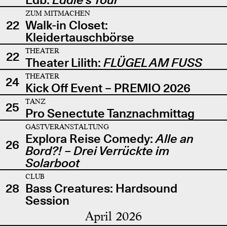
ZUM MITMACHEN
22
Walk-in Closet:
Kleidertauschbörse
THEATER
22
Theater Lilith:
FLÜGEL AM FUSS
THEATER
24
Kick Off Event – PREMIO 2026
TANZ
25
Pro Senectute Tanznachmittag
GASTVERANSTALTUNG
Explora Reise Comedy:
Alle an
26
Bord?! – Drei Verrückte im
Solarboot
CLUB
28
Bass Creatures: Hardsound
Session
April 2026