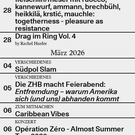
kannewurf, ammann, brechbühl,
28
heikkilä, krstić, mauchle:
togetherness - pleasure as
resistance
Drag im Ring Vol. 4
28
by Rachel Harder
März 2026
VERSCHIEDENES
04
Südpol Slam
VERSCHIEDENES
Die ZHB macht Feierabend:
05
Entfremdung – warum Amerika
sich (und uns) abhanden kommt
ZUM MITMACHEN
06
Caribbean Vibes
KONZERT
06
Opération Zéro - Almost Summer