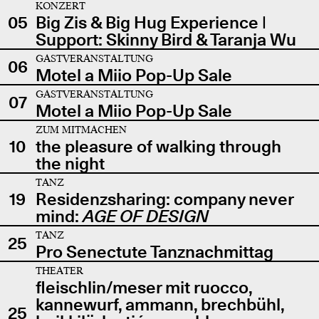
KONZERT
05
Big Zis & Big Hug Experience |
Support: Skinny Bird & Taranja Wu
GASTVERANSTALTUNG
06
Motel a Miio Pop-Up Sale
GASTVERANSTALTUNG
07
Motel a Miio Pop-Up Sale
ZUM MITMACHEN
10
the pleasure of walking through
the night
TANZ
19
Residenzsharing: company never
mind:
AGE OF DESIGN
TANZ
25
Pro Senectute Tanznachmittag
THEATER
fleischlin/meser mit ruocco,
kannewurf, ammann, brechbühl,
25