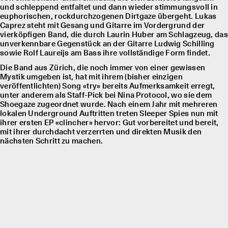
und schleppend entfaltet und dann wieder stimmungsvoll in
euphorischen, rockdurchzogenen Dirtgaze übergeht. Lukas
Caprez steht mit Gesang und Gitarre im Vordergrund der
vierköpfigen Band, die durch Laurin Huber am Schlagzeug, das
unverkennbare Gegenstück an der Gitarre Ludwig Schilling
sowie Rolf Laureĳs am Bass ihre vollständige Form findet.
Die Band aus Zürich, die noch immer von einer gewissen
Mystik umgeben ist, hat mit ihrem (bisher einzigen
veröffentlichten) Song «try» bereits Aufmerksamkeit erregt,
unter anderem als Staff-Pick bei Nina Protocol, wo sie dem
Shoegaze zugeordnet wurde. Nach einem Jahr mit mehreren
lokalen Underground Auftritten treten Sleeper Spies nun mit
ihrer ersten EP «clincher» hervor: Gut vorbereitet und bereit,
mit ihrer durchdacht verzerrten und direkten Musik den
nächsten Schritt zu machen.