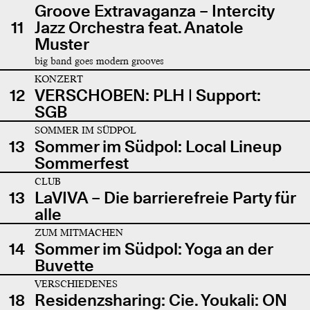
Groove Extravaganza – Intercity
11
Jazz Orchestra feat. Anatole
Muster
big band goes modern grooves
KONZERT
12
VERSCHOBEN: PLH | Support:
SGB
SOMMER IM SÜDPOL
13
Sommer im Südpol: Local Lineup
Sommerfest
CLUB
13
LaVIVA – Die barrierefreie Party für
alle
ZUM MITMACHEN
14
Sommer im Südpol: Yoga an der
Buvette
VERSCHIEDENES
18
Residenzsharing: Cie. Youkali: ON