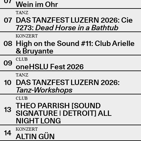
07
Wein im Ohr
TANZ
07
DAS TANZFEST LUZERN 2026: Cie
7273:
Dead Horse in a Bathtub
KONZERT
08
High on the Sound #11: Club Arielle
& Bruyante
CLUB
09
oneHSLU Fest 2026
TANZ
10
DAS TANZFEST LUZERN 2026:
Tanz-Workshops
CLUB
THEO PARRISH [SOUND
13
SIGNATURE | DETROIT] ALL
NIGHT LONG
KONZERT
14
ALTIN GÜN