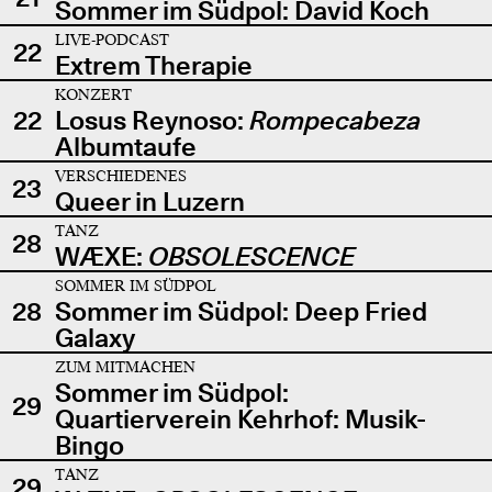
Sommer im Südpol: David Koch
LIVE-PODCAST
22
Extrem Therapie
KONZERT
22
Losus Reynoso:
Rompecabeza
Albumtaufe
VERSCHIEDENES
23
Queer in Luzern
TANZ
28
WÆXE:
OBSOLESCENCE
SOMMER IM SÜDPOL
28
Sommer im Südpol: Deep Fried
Galaxy
ZUM MITMACHEN
Sommer im Südpol:
29
Quartierverein Kehrhof: Musik-
Bingo
TANZ
29