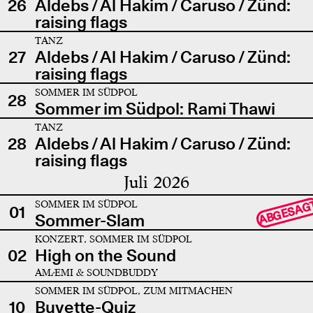
26
Aldebs / Al Hakim / Caruso / Zünd:
raising flags
TANZ
27
Aldebs / Al Hakim / Caruso / Zünd:
raising flags
SOMMER IM SÜDPOL
28
Sommer im Südpol: Rami Thawi
TANZ
28
Aldebs / Al Hakim / Caruso / Zünd:
raising flags
Juli 2026
SOMMER IM SÜDPOL
ABGESAG
01
Sommer-Slam
KONZERT, SOMMER IM SÜDPOL
02
High on the Sound
AMÆMI & SOUNDBUDDY
SOMMER IM SÜDPOL, ZUM MITMACHEN
10
Buvette-Quiz