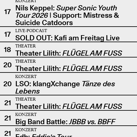
KONZERT
Nils Keppel:
Super Sonic Youth
17
Tour 2026
| Support: Mistress &
Suicide Catdoors
LIVE-PODCAST
17
SOLD OUT: Kafi am Freitag Live
THEATER
18
Theater Lilith:
FLÜGEL AM FUSS
THEATER
20
Theater Lilith:
FLÜGEL AM FUSS
KONZERT
20
LSO: klangXchange
Tänze des
Lebens
THEATER
21
Theater Lilith:
FLÜGEL AM FUSS
KONZERT
21
Big Band Battle:
JBBB vs. BBFF
KONZERT
21
Edb:
Eddie's Tour