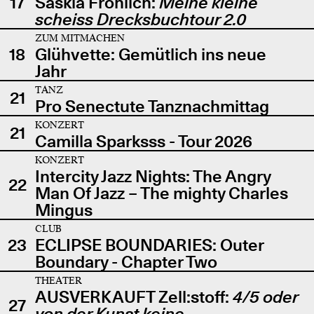
17
Saskia Fröhlich:
Meine kleine
scheiss Drecksbuchtour 2.0
ZUM MITMACHEN
18
Glühvette: Gemütlich ins neue
Jahr
TANZ
21
Pro Senectute Tanznachmittag
KONZERT
21
Camilla Sparksss - Tour 2026
KONZERT
Intercity Jazz Nights: The Angry
22
Man Of Jazz – The mighty Charles
Mingus
CLUB
23
ECLIPSE BOUNDARIES: Outer
Boundary - Chapter Two
THEATER
AUSVERKAUFT Zell:stoff:
4/5 oder
27
von der Kunst keine