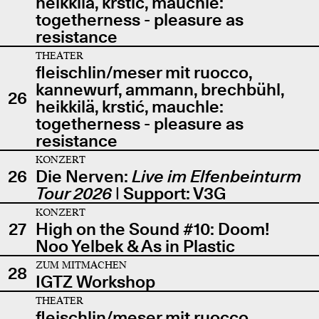
heikkilä, krstić, mauchle:
togetherness - pleasure as
resistance
THEATER
fleischlin/meser mit ruocco,
kannewurf, ammann, brechbühl,
26
heikkilä, krstić, mauchle:
togetherness - pleasure as
resistance
KONZERT
26
Die Nerven:
Live im Elfenbeinturm
Tour 2026
| Support: V3G
KONZERT
27
High on the Sound #10: Doom!
Noo Yelbek & As in Plastic
ZUM MITMACHEN
28
IGTZ Workshop
THEATER
fleischlin/meser mit ruocco,