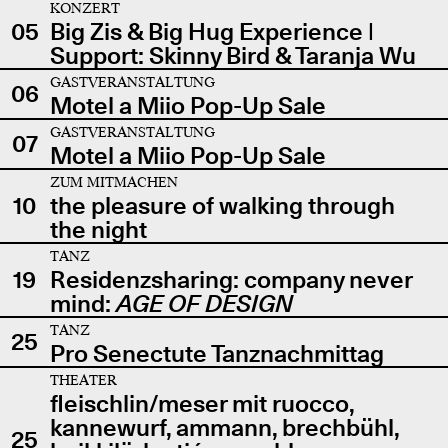
KONZERT
05
Big Zis & Big Hug Experience |
Support: Skinny Bird & Taranja Wu
GASTVERANSTALTUNG
06
Motel a Miio Pop-Up Sale
GASTVERANSTALTUNG
07
Motel a Miio Pop-Up Sale
ZUM MITMACHEN
10
the pleasure of walking through
the night
TANZ
19
Residenzsharing: company never
mind:
AGE OF DESIGN
TANZ
25
Pro Senectute Tanznachmittag
THEATER
fleischlin/meser mit ruocco,
kannewurf, ammann, brechbühl,
25