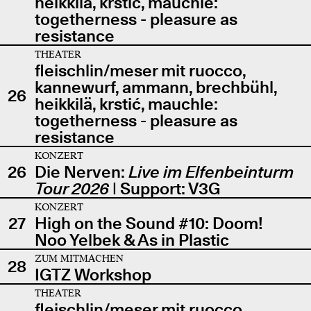
heikkilä, krstić, mauchle:
togetherness - pleasure as
resistance
THEATER
fleischlin/meser mit ruocco,
kannewurf, ammann, brechbühl,
26
heikkilä, krstić, mauchle:
togetherness - pleasure as
resistance
KONZERT
26
Die Nerven:
Live im Elfenbeinturm
Tour 2026
| Support: V3G
KONZERT
27
High on the Sound #10: Doom!
Noo Yelbek & As in Plastic
ZUM MITMACHEN
28
IGTZ Workshop
THEATER
fleischlin/meser mit ruocco,