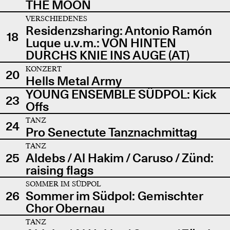
THE MOON
VERSCHIEDENES
Residenzsharing: Antonio Ramón
18
Luque u.v.m.: VON HINTEN
DURCHS KNIE INS AUGE (AT)
KONZERT
20
Hells Metal Army
YOUNG ENSEMBLE SÜDPOL: Kick
23
Offs
TANZ
24
Pro Senectute Tanznachmittag
TANZ
25
Aldebs / Al Hakim / Caruso / Zünd:
raising flags
SOMMER IM SÜDPOL
26
Sommer im Südpol: Gemischter
Chor Obernau
TANZ