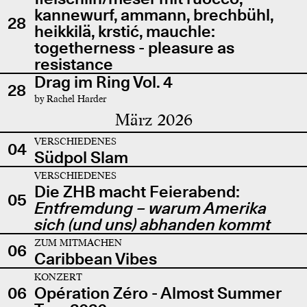
kannewurf, ammann, brechbühl,
28
heikkilä, krstić, mauchle:
togetherness - pleasure as
resistance
Drag im Ring Vol. 4
28
by Rachel Harder
März 2026
VERSCHIEDENES
04
Südpol Slam
VERSCHIEDENES
Die ZHB macht Feierabend:
05
Entfremdung – warum Amerika
sich (und uns) abhanden kommt
ZUM MITMACHEN
06
Caribbean Vibes
KONZERT
06
Opération Zéro - Almost Summer