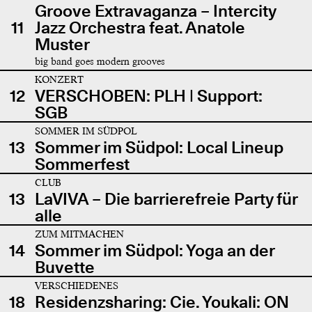
Groove Extravaganza – Intercity
11
Jazz Orchestra feat. Anatole
Muster
big band goes modern grooves
KONZERT
12
VERSCHOBEN: PLH | Support:
SGB
SOMMER IM SÜDPOL
13
Sommer im Südpol: Local Lineup
Sommerfest
CLUB
13
LaVIVA – Die barrierefreie Party für
alle
ZUM MITMACHEN
14
Sommer im Südpol: Yoga an der
Buvette
VERSCHIEDENES
18
Residenzsharing: Cie. Youkali: ON