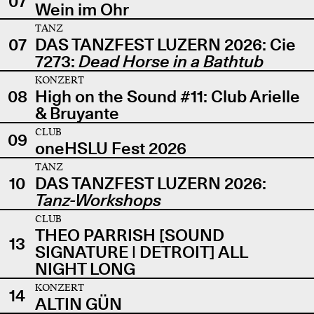
07
Wein im Ohr
TANZ
07
DAS TANZFEST LUZERN 2026: Cie
7273:
Dead Horse in a Bathtub
KONZERT
08
High on the Sound #11: Club Arielle
& Bruyante
CLUB
09
oneHSLU Fest 2026
TANZ
10
DAS TANZFEST LUZERN 2026:
Tanz-Workshops
CLUB
THEO PARRISH [SOUND
13
SIGNATURE | DETROIT] ALL
NIGHT LONG
KONZERT
14
ALTIN GÜN