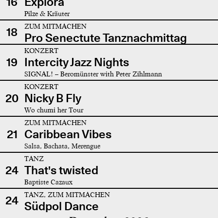
16
Explora
Pilze & Kräuter
ZUM MITMACHEN
18
Pro Senectute Tanznachmittag
KONZERT
19
Intercity Jazz Nights
SIGNAL! – Beromünster with Peter Zihlmann
KONZERT
20
Nicky B Fly
Wo chumi her Tour
ZUM MITMACHEN
21
Caribbean Vibes
Salsa, Bachata, Merengue
TANZ
24
That's twisted
Baptiste Cazaux
TANZ, ZUM MITMACHEN
24
Südpol Dance