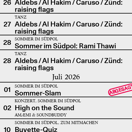
26
Aldebs / Al Hakim / Caruso / Zünd:
raising flags
TANZ
27
Aldebs / Al Hakim / Caruso / Zünd:
raising flags
SOMMER IM SÜDPOL
28
Sommer im Südpol: Rami Thawi
TANZ
28
Aldebs / Al Hakim / Caruso / Zünd:
raising flags
Juli 2026
SOMMER IM SÜDPOL
ABGESAG
01
Sommer-Slam
KONZERT, SOMMER IM SÜDPOL
02
High on the Sound
AMÆMI & SOUNDBUDDY
SOMMER IM SÜDPOL, ZUM MITMACHEN
10
Buvette-Quiz