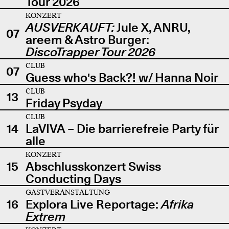
Tour 2026
KONZERT
AUSVERKAUFT:
Jule X, ANRU,
07
areem & Astro Burger:
DiscoTrapper Tour 2026
CLUB
07
Guess who's Back?! w/ Hanna Noir
CLUB
13
Friday Psyday
CLUB
14
LaVIVA – Die barrierefreie Party für
alle
KONZERT
15
Abschlusskonzert Swiss
Conducting Days
GASTVERANSTALTUNG
16
Explora Live Reportage:
Afrika
Extrem