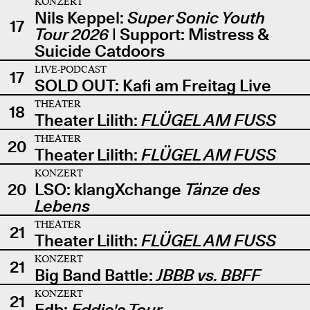
KONZERT
Nils Keppel:
Super Sonic Youth
17
Tour 2026
| Support: Mistress &
Suicide Catdoors
LIVE-PODCAST
17
SOLD OUT: Kafi am Freitag Live
THEATER
18
Theater Lilith:
FLÜGEL AM FUSS
THEATER
20
Theater Lilith:
FLÜGEL AM FUSS
KONZERT
20
LSO: klangXchange
Tänze des
Lebens
THEATER
21
Theater Lilith:
FLÜGEL AM FUSS
KONZERT
21
Big Band Battle:
JBBB vs. BBFF
KONZERT
21
Edb:
Eddie's Tour