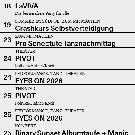
18
LaVIVA
Die barrierefreie Party für alle
SOMMER IM SÜDPOL, ZUM MITMACHEN
19
Crashkurs Selbstverteidigung
ZUM MITMACHEN
23
Pro Senectute Tanznachmittag
THEATER
24
PIVOT
Polivka/Hafner/Koch
PERFORMANCE, TANZ, THEATER
24
EYES ON 2026
THEATER
25
PIVOT
Polivka/Hafner/Koch
PERFORMANCE, TANZ, THEATER
25
EYES ON 2026
KONZERT
25
Binary Sunset Albumtaufe + Manic