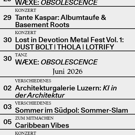
WÆXE:
OBSOLESCENCE
KONZERT
29
Tante Kaspar: Albumtaufe &
Basement Roots
KONZERT
30
Lost in Devotion Metal Fest Vol. 1:
DUST BOLT | THOLA | LOTRIFY
TANZ
30
WÆXE:
OBSOLESCENCE
Juni 2026
VERSCHIEDENES
02
Architekturgalerie Luzern:
KI in
der Architektur
VERSCHIEDENES
03
Sommer im Südpol: Sommer-Slam
ZUM MITMACHEN
05
Caribbean Vibes
KONZERT