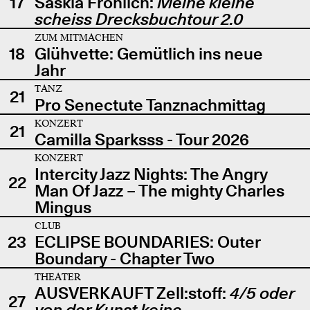
17
Saskia Fröhlich:
Meine kleine
scheiss Drecksbuchtour 2.0
ZUM MITMACHEN
18
Glühvette: Gemütlich ins neue
Jahr
TANZ
21
Pro Senectute Tanznachmittag
KONZERT
21
Camilla Sparksss - Tour 2026
KONZERT
Intercity Jazz Nights: The Angry
22
Man Of Jazz – The mighty Charles
Mingus
CLUB
23
ECLIPSE BOUNDARIES: Outer
Boundary - Chapter Two
THEATER
AUSVERKAUFT Zell:stoff:
4/5 oder
27
von der Kunst keine