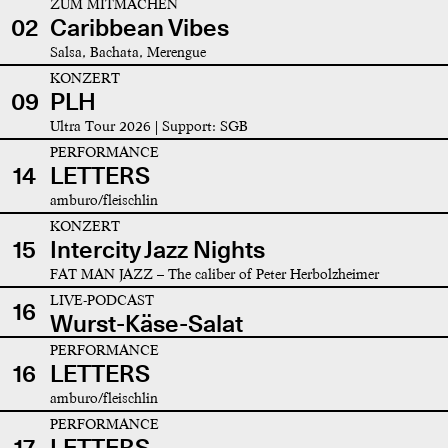
ZUM MITMACHEN
02
Caribbean Vibes
Salsa, Bachata, Merengue
KONZERT
09
PLH
Ultra Tour 2026 | Support: SGB
PERFORMANCE
14
LETTERS
amburo/fleischlin
KONZERT
15
Intercity Jazz Nights
FAT MAN JAZZ – The caliber of Peter Herbolzheimer
LIVE-PODCAST
16
Wurst-Käse-Salat
PERFORMANCE
16
LETTERS
amburo/fleischlin
PERFORMANCE
17
LETTERS