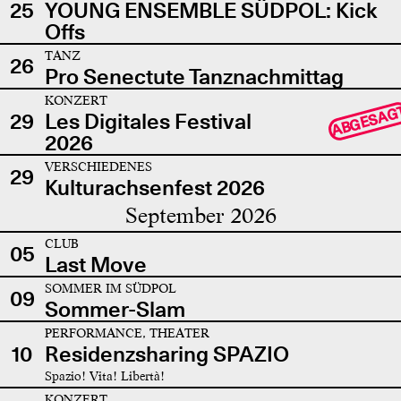
25
YOUNG ENSEMBLE SÜDPOL: Kick
Offs
TANZ
26
Pro Senectute Tanznachmittag
KONZERT
ABGESAG
29
Les Digitales Festival
2026
VERSCHIEDENES
29
Kulturachsenfest 2026
September 2026
CLUB
05
Last Move
SOMMER IM SÜDPOL
09
Sommer-Slam
PERFORMANCE, THEATER
10
Residenzsharing SPAZIO
Spazio! Vita! Libertà!
KONZERT