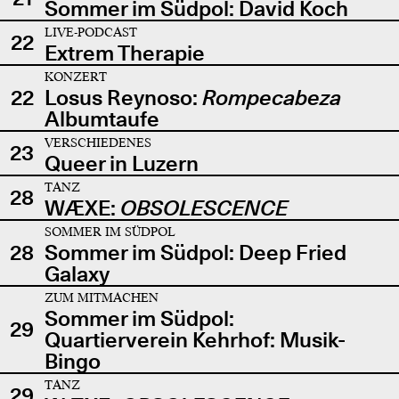
Sommer im Südpol: David Koch
LIVE-PODCAST
22
Extrem Therapie
KONZERT
22
Losus Reynoso:
Rompecabeza
Albumtaufe
VERSCHIEDENES
23
Queer in Luzern
TANZ
28
WÆXE:
OBSOLESCENCE
SOMMER IM SÜDPOL
28
Sommer im Südpol: Deep Fried
Galaxy
ZUM MITMACHEN
Sommer im Südpol:
29
Quartierverein Kehrhof: Musik-
Bingo
TANZ
29