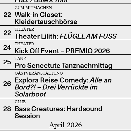
ZUM MITMACHEN
22
Walk-in Closet:
Kleidertauschbörse
THEATER
22
Theater Lilith:
FLÜGEL AM FUSS
THEATER
24
Kick Off Event – PREMIO 2026
TANZ
25
Pro Senectute Tanznachmittag
GASTVERANSTALTUNG
Explora Reise Comedy:
Alle an
26
Bord?! – Drei Verrückte im
Solarboot
CLUB
28
Bass Creatures: Hardsound
Session
April 2026