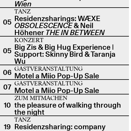
Wien
TANZ
Residenzsharings: WÆXE
05
OBSOLESCENCE
& Neil
Höhener
THE IN BETWEEN
KONZERT
Big Zis & Big Hug Experience |
05
Support: Skinny Bird & Taranja
Wu
GASTVERANSTALTUNG
06
Motel a Miio Pop-Up Sale
GASTVERANSTALTUNG
07
Motel a Miio Pop-Up Sale
ZUM MITMACHEN
10
the pleasure of walking through
the night
TANZ
19
Residenzsharing: company