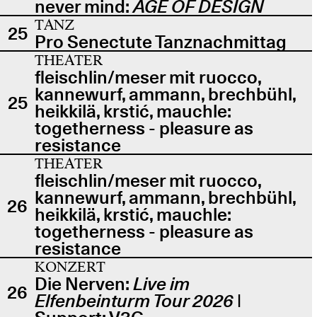
never mind:
AGE OF DESIGN
TANZ
25
Pro Senectute Tanznachmittag
THEATER
fleischlin/meser mit ruocco,
kannewurf, ammann, brechbühl,
25
heikkilä, krstić, mauchle:
togetherness - pleasure as
resistance
THEATER
fleischlin/meser mit ruocco,
kannewurf, ammann, brechbühl,
26
heikkilä, krstić, mauchle:
togetherness - pleasure as
resistance
KONZERT
Die Nerven:
Live im
26
Elfenbeinturm Tour 2026
|