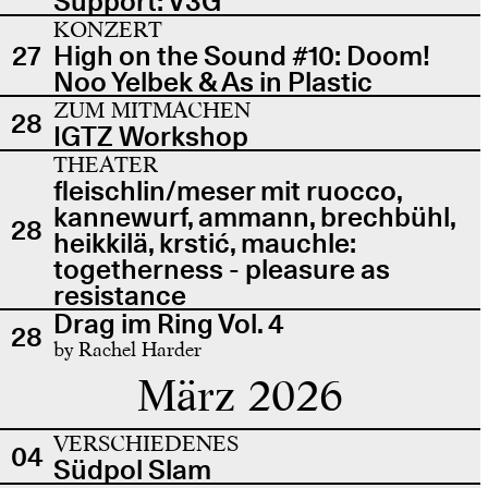
Support: V3G
KONZERT
27
High on the Sound #10: Doom!
Noo Yelbek & As in Plastic
ZUM MITMACHEN
28
IGTZ Workshop
THEATER
fleischlin/meser mit ruocco,
kannewurf, ammann, brechbühl,
28
heikkilä, krstić, mauchle:
togetherness - pleasure as
resistance
Drag im Ring Vol. 4
28
by Rachel Harder
März 2026
VERSCHIEDENES
04
Südpol Slam