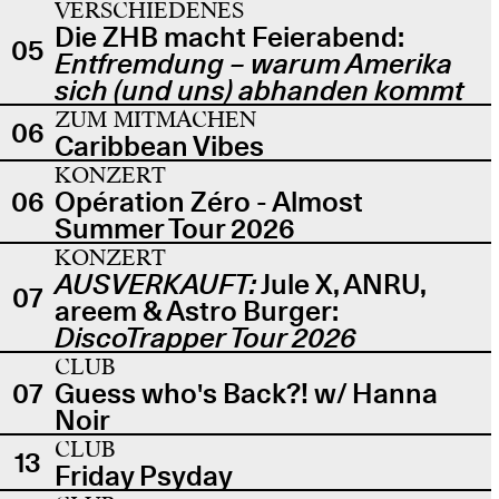
VERSCHIEDENES
Die ZHB macht Feierabend:
05
Entfremdung – warum Amerika
sich (und uns) abhanden kommt
ZUM MITMACHEN
06
Caribbean Vibes
KONZERT
06
Opération Zéro - Almost
Summer Tour 2026
KONZERT
AUSVERKAUFT:
Jule X, ANRU,
07
areem & Astro Burger:
DiscoTrapper Tour 2026
CLUB
07
Guess who's Back?! w/ Hanna
Noir
CLUB
13
Friday Psyday