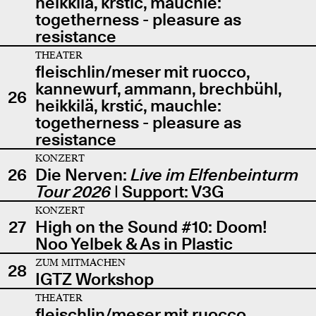
heikkilä, krstić, mauchle:
togetherness - pleasure as
resistance
THEATER
fleischlin/meser mit ruocco,
kannewurf, ammann, brechbühl,
26
heikkilä, krstić, mauchle:
togetherness - pleasure as
resistance
KONZERT
26
Die Nerven:
Live im Elfenbeinturm
Tour 2026
| Support: V3G
KONZERT
27
High on the Sound #10: Doom!
Noo Yelbek & As in Plastic
ZUM MITMACHEN
28
IGTZ Workshop
THEATER
fleischlin/meser mit ruocco,