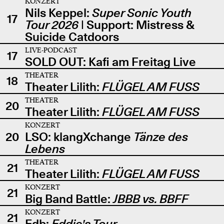
KONZERT
Nils Keppel:
Super Sonic Youth
17
Tour 2026
| Support: Mistress &
Suicide Catdoors
LIVE-PODCAST
17
SOLD OUT: Kafi am Freitag Live
THEATER
18
Theater Lilith:
FLÜGEL AM FUSS
THEATER
20
Theater Lilith:
FLÜGEL AM FUSS
KONZERT
20
LSO: klangXchange
Tänze des
Lebens
THEATER
21
Theater Lilith:
FLÜGEL AM FUSS
KONZERT
21
Big Band Battle:
JBBB vs. BBFF
KONZERT
21
Edb:
Eddie's Tour