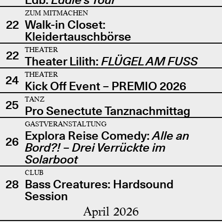
ZUM MITMACHEN
22
Walk-in Closet:
Kleidertauschbörse
THEATER
22
Theater Lilith:
FLÜGEL AM FUSS
THEATER
24
Kick Off Event – PREMIO 2026
TANZ
25
Pro Senectute Tanznachmittag
GASTVERANSTALTUNG
Explora Reise Comedy:
Alle an
26
Bord?! – Drei Verrückte im
Solarboot
CLUB
28
Bass Creatures: Hardsound
Session
April 2026