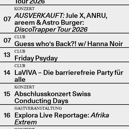
Tour 2026
KONZERT
AUSVERKAUFT:
Jule X, ANRU,
07
areem & Astro Burger:
DiscoTrapper Tour 2026
CLUB
07
Guess who's Back?! w/ Hanna Noir
CLUB
13
Friday Psyday
CLUB
14
LaVIVA – Die barrierefreie Party für
alle
KONZERT
15
Abschlusskonzert Swiss
Conducting Days
GASTVERANSTALTUNG
16
Explora Live Reportage:
Afrika
Extrem