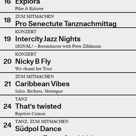
16
Explora
Pilze & Kräuter
ZUM MITMACHEN
18
Pro Senectute Tanznachmittag
KONZERT
19
Intercity Jazz Nights
SIGNAL! – Beromünster with Peter Zihlmann
KONZERT
20
Nicky B Fly
Wo chumi her Tour
ZUM MITMACHEN
21
Caribbean Vibes
Salsa, Bachata, Merengue
TANZ
24
That's twisted
Baptiste Cazaux
TANZ, ZUM MITMACHEN
24
Südpol Dance