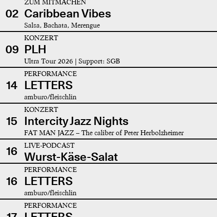
ZUM MITMACHEN
02
Caribbean Vibes
Salsa, Bachata, Merengue
KONZERT
09
PLH
Ultra Tour 2026 | Support: SGB
PERFORMANCE
14
LETTERS
amburo/fleischlin
KONZERT
15
Intercity Jazz Nights
FAT MAN JAZZ – The caliber of Peter Herbolzheimer
LIVE-PODCAST
16
Wurst-Käse-Salat
PERFORMANCE
16
LETTERS
amburo/fleischlin
PERFORMANCE
17
LETTERS