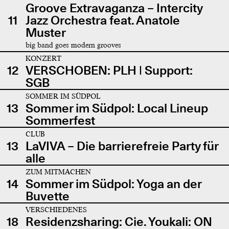
Groove Extravaganza – Intercity
11
Jazz Orchestra feat. Anatole
Muster
big band goes modern grooves
KONZERT
12
VERSCHOBEN: PLH | Support:
SGB
SOMMER IM SÜDPOL
13
Sommer im Südpol: Local Lineup
Sommerfest
CLUB
13
LaVIVA – Die barrierefreie Party für
alle
ZUM MITMACHEN
14
Sommer im Südpol: Yoga an der
Buvette
VERSCHIEDENES
18
Residenzsharing: Cie. Youkali: ON