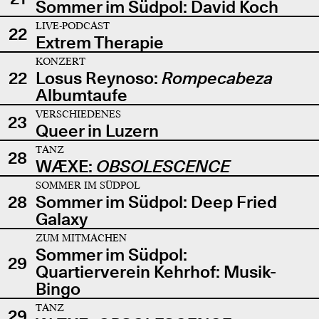
Sommer im Südpol: David Koch
LIVE-PODCAST
22
Extrem Therapie
KONZERT
22
Losus Reynoso:
Rompecabeza
Albumtaufe
VERSCHIEDENES
23
Queer in Luzern
TANZ
28
WÆXE:
OBSOLESCENCE
SOMMER IM SÜDPOL
28
Sommer im Südpol: Deep Fried
Galaxy
ZUM MITMACHEN
Sommer im Südpol:
29
Quartierverein Kehrhof: Musik-
Bingo
TANZ
29