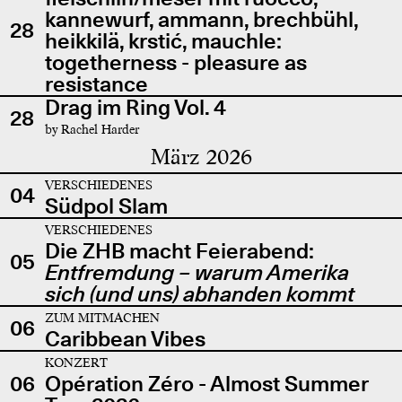
kannewurf, ammann, brechbühl,
28
heikkilä, krstić, mauchle:
togetherness - pleasure as
resistance
Drag im Ring Vol. 4
28
by Rachel Harder
März 2026
VERSCHIEDENES
04
Südpol Slam
VERSCHIEDENES
Die ZHB macht Feierabend:
05
Entfremdung – warum Amerika
sich (und uns) abhanden kommt
ZUM MITMACHEN
06
Caribbean Vibes
KONZERT
06
Opération Zéro - Almost Summer