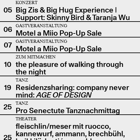
KONZERT
05
Big Zis & Big Hug Experience |
Support: Skinny Bird & Taranja Wu
GASTVERANSTALTUNG
06
Motel a Miio Pop-Up Sale
GASTVERANSTALTUNG
07
Motel a Miio Pop-Up Sale
ZUM MITMACHEN
10
the pleasure of walking through
the night
TANZ
19
Residenzsharing: company never
mind:
AGE OF DESIGN
TANZ
25
Pro Senectute Tanznachmittag
THEATER
fleischlin/meser mit ruocco,
kannewurf, ammann, brechbühl,
25