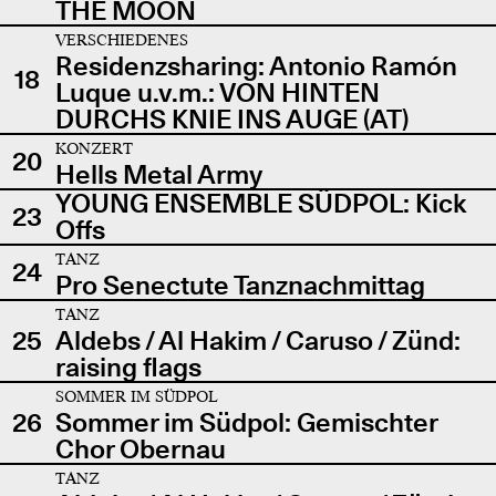
THE MOON
VERSCHIEDENES
Residenzsharing: Antonio Ramón
18
Luque u.v.m.: VON HINTEN
DURCHS KNIE INS AUGE (AT)
KONZERT
20
Hells Metal Army
YOUNG ENSEMBLE SÜDPOL: Kick
23
Offs
TANZ
24
Pro Senectute Tanznachmittag
TANZ
25
Aldebs / Al Hakim / Caruso / Zünd:
raising flags
SOMMER IM SÜDPOL
26
Sommer im Südpol: Gemischter
Chor Obernau
TANZ