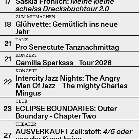
17
Saskia Fröhlich:
Meine kleine
scheiss Drecksbuchtour 2.0
ZUM MITMACHEN
18
Glühvette: Gemütlich ins neue
Jahr
TANZ
21
Pro Senectute Tanznachmittag
KONZERT
21
Camilla Sparksss - Tour 2026
KONZERT
Intercity Jazz Nights: The Angry
22
Man Of Jazz – The mighty Charles
Mingus
CLUB
23
ECLIPSE BOUNDARIES: Outer
Boundary - Chapter Two
THEATER
AUSVERKAUFT Zell:stoff:
4/5 oder
27
von der Kunst keine