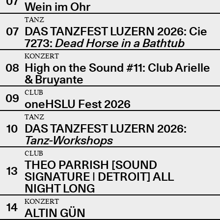
07
Wein im Ohr
TANZ
07
DAS TANZFEST LUZERN 2026: Cie
7273:
Dead Horse in a Bathtub
KONZERT
08
High on the Sound #11: Club Arielle
& Bruyante
CLUB
09
oneHSLU Fest 2026
TANZ
10
DAS TANZFEST LUZERN 2026:
Tanz-Workshops
CLUB
THEO PARRISH [SOUND
13
SIGNATURE | DETROIT] ALL
NIGHT LONG
KONZERT
14
ALTIN GÜN