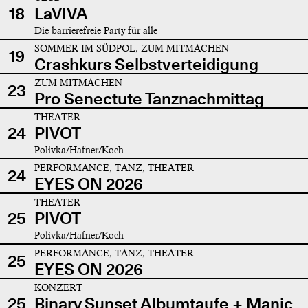
18
LaVIVA
Die barrierefreie Party für alle
SOMMER IM SÜDPOL, ZUM MITMACHEN
19
Crashkurs Selbstverteidigung
ZUM MITMACHEN
23
Pro Senectute Tanznachmittag
THEATER
24
PIVOT
Polivka/Hafner/Koch
PERFORMANCE, TANZ, THEATER
24
EYES ON 2026
THEATER
25
PIVOT
Polivka/Hafner/Koch
PERFORMANCE, TANZ, THEATER
25
EYES ON 2026
KONZERT
25
Binary Sunset Albumtaufe + Manic