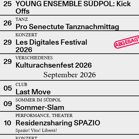
25
YOUNG ENSEMBLE SÜDPOL: Kick
Offs
TANZ
26
Pro Senectute Tanznachmittag
KONZERT
ABGESAG
29
Les Digitales Festival
2026
VERSCHIEDENES
29
Kulturachsenfest 2026
September 2026
CLUB
05
Last Move
SOMMER IM SÜDPOL
09
Sommer-Slam
PERFORMANCE, THEATER
10
Residenzsharing SPAZIO
Spazio! Vita! Libertà!
KONZERT