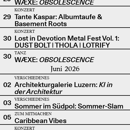
WÆXE:
OBSOLESCENCE
KONZERT
29
Tante Kaspar: Albumtaufe &
Basement Roots
KONZERT
30
Lost in Devotion Metal Fest Vol. 1:
DUST BOLT | THOLA | LOTRIFY
TANZ
30
WÆXE:
OBSOLESCENCE
Juni 2026
VERSCHIEDENES
02
Architekturgalerie Luzern:
KI in
der Architektur
VERSCHIEDENES
03
Sommer im Südpol: Sommer-Slam
ZUM MITMACHEN
05
Caribbean Vibes
KONZERT