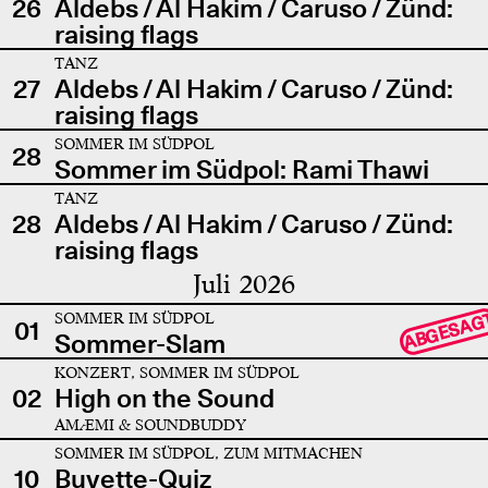
26
Aldebs / Al Hakim / Caruso / Zünd:
raising flags
TANZ
27
Aldebs / Al Hakim / Caruso / Zünd:
raising flags
SOMMER IM SÜDPOL
28
Sommer im Südpol: Rami Thawi
TANZ
28
Aldebs / Al Hakim / Caruso / Zünd:
raising flags
Juli 2026
SOMMER IM SÜDPOL
ABGESAG
01
Sommer-Slam
KONZERT, SOMMER IM SÜDPOL
02
High on the Sound
AMÆMI & SOUNDBUDDY
SOMMER IM SÜDPOL, ZUM MITMACHEN
10
Buvette-Quiz