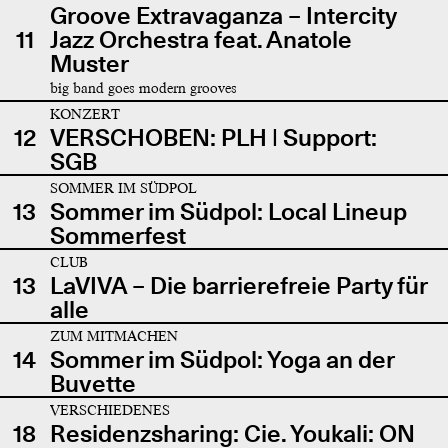
Groove Extravaganza – Intercity
11
Jazz Orchestra feat. Anatole
Muster
big band goes modern grooves
KONZERT
12
VERSCHOBEN: PLH | Support:
SGB
SOMMER IM SÜDPOL
13
Sommer im Südpol: Local Lineup
Sommerfest
CLUB
13
LaVIVA – Die barrierefreie Party für
alle
ZUM MITMACHEN
14
Sommer im Südpol: Yoga an der
Buvette
VERSCHIEDENES
18
Residenzsharing: Cie. Youkali: ON