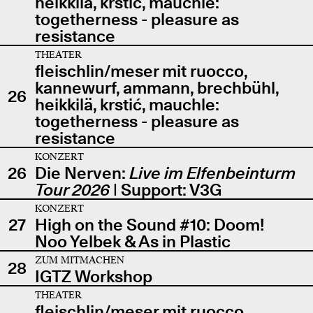
heikkilä, krstić, mauchle:
togetherness - pleasure as
resistance
THEATER
fleischlin/meser mit ruocco,
kannewurf, ammann, brechbühl,
26
heikkilä, krstić, mauchle:
togetherness - pleasure as
resistance
KONZERT
26
Die Nerven:
Live im Elfenbeinturm
Tour 2026
| Support: V3G
KONZERT
27
High on the Sound #10: Doom!
Noo Yelbek & As in Plastic
ZUM MITMACHEN
28
IGTZ Workshop
THEATER
fleischlin/meser mit ruocco,