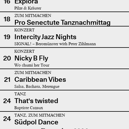
16
Explora
Pilze & Kräuter
ZUM MITMACHEN
18
Pro Senectute Tanznachmittag
KONZERT
19
Intercity Jazz Nights
SIGNAL! – Beromünster with Peter Zihlmann
KONZERT
20
Nicky B Fly
Wo chumi her Tour
ZUM MITMACHEN
21
Caribbean Vibes
Salsa, Bachata, Merengue
TANZ
24
That's twisted
Baptiste Cazaux
TANZ, ZUM MITMACHEN
24
Südpol Dance