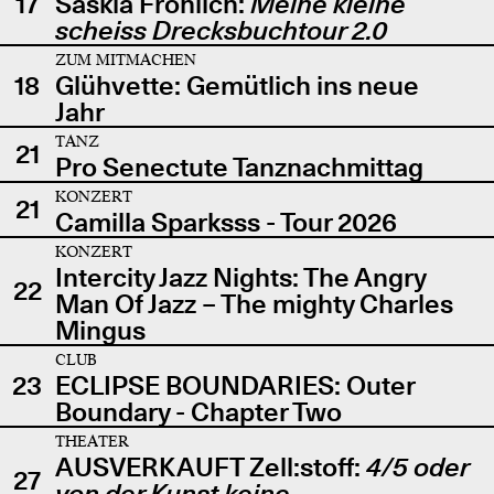
17
Saskia Fröhlich:
Meine kleine
scheiss Drecksbuchtour 2.0
ZUM MITMACHEN
18
Glühvette: Gemütlich ins neue
Jahr
TANZ
21
Pro Senectute Tanznachmittag
KONZERT
21
Camilla Sparksss - Tour 2026
KONZERT
Intercity Jazz Nights: The Angry
22
Man Of Jazz – The mighty Charles
Mingus
CLUB
23
ECLIPSE BOUNDARIES: Outer
Boundary - Chapter Two
THEATER
AUSVERKAUFT Zell:stoff:
4/5 oder
27
von der Kunst keine