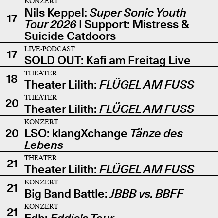
KONZERT
Nils Keppel:
Super Sonic Youth
17
Tour 2026
| Support: Mistress &
Suicide Catdoors
LIVE-PODCAST
17
SOLD OUT: Kafi am Freitag Live
THEATER
18
Theater Lilith:
FLÜGEL AM FUSS
THEATER
20
Theater Lilith:
FLÜGEL AM FUSS
KONZERT
20
LSO: klangXchange
Tänze des
Lebens
THEATER
21
Theater Lilith:
FLÜGEL AM FUSS
KONZERT
21
Big Band Battle:
JBBB vs. BBFF
KONZERT
21
Edb:
Eddie's Tour