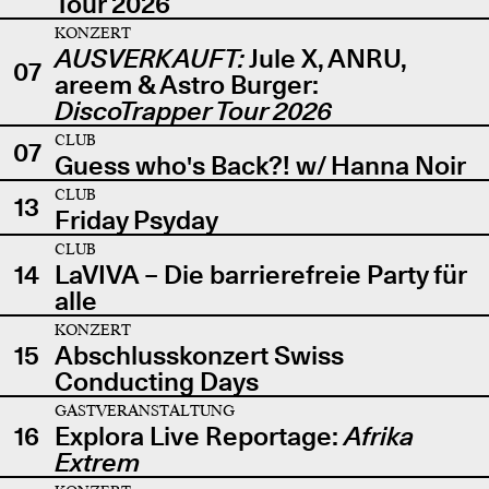
Tour 2026
KONZERT
AUSVERKAUFT:
Jule X, ANRU,
07
areem & Astro Burger:
DiscoTrapper Tour 2026
CLUB
07
Guess who's Back?! w/ Hanna Noir
CLUB
13
Friday Psyday
CLUB
14
LaVIVA – Die barrierefreie Party für
alle
KONZERT
15
Abschlusskonzert Swiss
Conducting Days
GASTVERANSTALTUNG
16
Explora Live Reportage:
Afrika
Extrem