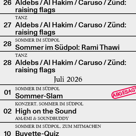
26
Aldebs / Al Hakim / Caruso / Zünd:
raising flags
TANZ
27
Aldebs / Al Hakim / Caruso / Zünd:
raising flags
SOMMER IM SÜDPOL
28
Sommer im Südpol: Rami Thawi
TANZ
28
Aldebs / Al Hakim / Caruso / Zünd:
raising flags
Juli 2026
SOMMER IM SÜDPOL
ABGESAG
01
Sommer-Slam
KONZERT, SOMMER IM SÜDPOL
02
High on the Sound
AMÆMI & SOUNDBUDDY
SOMMER IM SÜDPOL, ZUM MITMACHEN
10
Buvette-Quiz