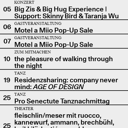
KONZERT
05
Big Zis & Big Hug Experience |
Support: Skinny Bird & Taranja Wu
GASTVERANSTALTUNG
06
Motel a Miio Pop-Up Sale
GASTVERANSTALTUNG
07
Motel a Miio Pop-Up Sale
ZUM MITMACHEN
10
the pleasure of walking through
the night
TANZ
19
Residenzsharing: company never
mind:
AGE OF DESIGN
TANZ
25
Pro Senectute Tanznachmittag
THEATER
fleischlin/meser mit ruocco,
kannewurf, ammann, brechbühl,
25