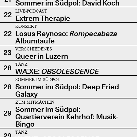
Sommer im Südpol: David Koch
LIVE-PODCAST
22
Extrem Therapie
KONZERT
22
Losus Reynoso:
Rompecabeza
Albumtaufe
VERSCHIEDENES
23
Queer in Luzern
TANZ
28
WÆXE:
OBSOLESCENCE
SOMMER IM SÜDPOL
28
Sommer im Südpol: Deep Fried
Galaxy
ZUM MITMACHEN
Sommer im Südpol:
29
Quartierverein Kehrhof: Musik-
Bingo
TANZ
29