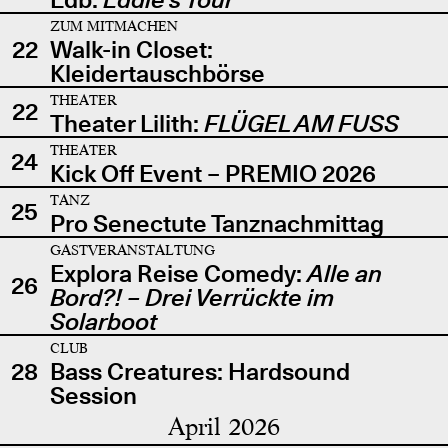
ZUM MITMACHEN
22
Walk-in Closet:
Kleidertauschbörse
THEATER
22
Theater Lilith:
FLÜGEL AM FUSS
THEATER
24
Kick Off Event – PREMIO 2026
TANZ
25
Pro Senectute Tanznachmittag
GASTVERANSTALTUNG
Explora Reise Comedy:
Alle an
26
Bord?! – Drei Verrückte im
Solarboot
CLUB
28
Bass Creatures: Hardsound
Session
April 2026