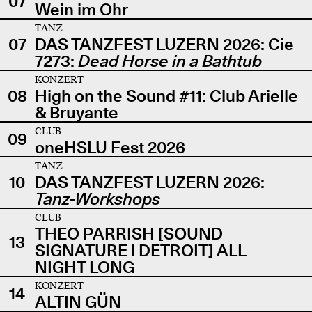
07
Wein im Ohr
TANZ
07
DAS TANZFEST LUZERN 2026: Cie
7273:
Dead Horse in a Bathtub
KONZERT
08
High on the Sound #11: Club Arielle
& Bruyante
CLUB
09
oneHSLU Fest 2026
TANZ
10
DAS TANZFEST LUZERN 2026:
Tanz-Workshops
CLUB
THEO PARRISH [SOUND
13
SIGNATURE | DETROIT] ALL
NIGHT LONG
KONZERT
14
ALTIN GÜN