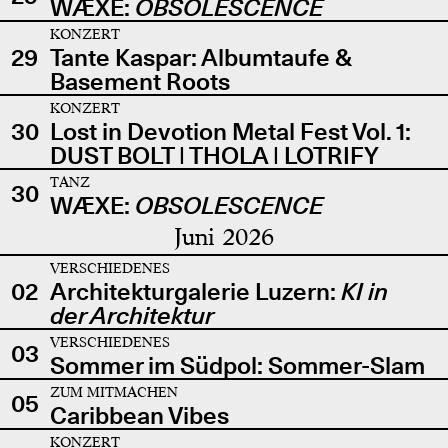
WÆXE:
OBSOLESCENCE
KONZERT
29
Tante Kaspar: Albumtaufe &
Basement Roots
KONZERT
30
Lost in Devotion Metal Fest Vol. 1:
DUST BOLT | THOLA | LOTRIFY
TANZ
30
WÆXE:
OBSOLESCENCE
Juni 2026
VERSCHIEDENES
02
Architekturgalerie Luzern:
KI in
der Architektur
VERSCHIEDENES
03
Sommer im Südpol: Sommer-Slam
ZUM MITMACHEN
05
Caribbean Vibes
KONZERT