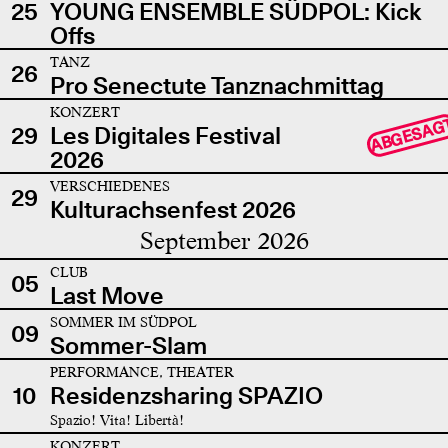
25
YOUNG ENSEMBLE SÜDPOL: Kick
Offs
TANZ
26
Pro Senectute Tanznachmittag
KONZERT
ABGESAG
29
Les Digitales Festival
2026
VERSCHIEDENES
29
Kulturachsenfest 2026
September 2026
CLUB
05
Last Move
SOMMER IM SÜDPOL
09
Sommer-Slam
PERFORMANCE, THEATER
10
Residenzsharing SPAZIO
Spazio! Vita! Libertà!
KONZERT