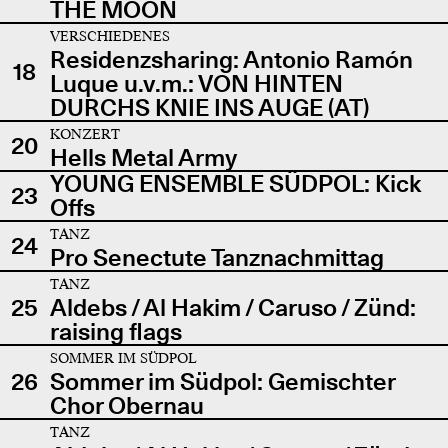
THE MOON
VERSCHIEDENES
Residenzsharing: Antonio Ramón
18
Luque u.v.m.: VON HINTEN
DURCHS KNIE INS AUGE (AT)
KONZERT
20
Hells Metal Army
YOUNG ENSEMBLE SÜDPOL: Kick
23
Offs
TANZ
24
Pro Senectute Tanznachmittag
TANZ
25
Aldebs / Al Hakim / Caruso / Zünd:
raising flags
SOMMER IM SÜDPOL
26
Sommer im Südpol: Gemischter
Chor Obernau
TANZ