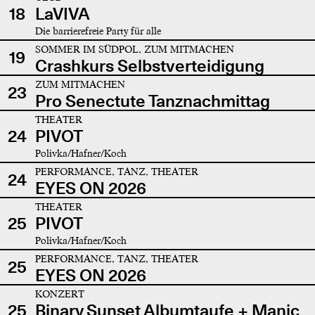
18
LaVIVA
Die barrierefreie Party für alle
SOMMER IM SÜDPOL, ZUM MITMACHEN
19
Crashkurs Selbstverteidigung
ZUM MITMACHEN
23
Pro Senectute Tanznachmittag
THEATER
24
PIVOT
Polivka/Hafner/Koch
PERFORMANCE, TANZ, THEATER
24
EYES ON 2026
THEATER
25
PIVOT
Polivka/Hafner/Koch
PERFORMANCE, TANZ, THEATER
25
EYES ON 2026
KONZERT
25
Binary Sunset Albumtaufe + Manic