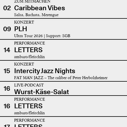
ZUM MITMACHEN
02
Caribbean Vibes
Salsa, Bachata, Merengue
KONZERT
09
PLH
Ultra Tour 2026 | Support: SGB
PERFORMANCE
14
LETTERS
amburo/fleischlin
KONZERT
15
Intercity Jazz Nights
FAT MAN JAZZ – The caliber of Peter Herbolzheimer
LIVE-PODCAST
16
Wurst-Käse-Salat
PERFORMANCE
16
LETTERS
amburo/fleischlin
PERFORMANCE
17
LETTERS