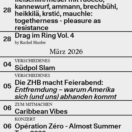
kannewurf, ammann, brechbühl,
28
heikkilä, krstić, mauchle:
togetherness - pleasure as
resistance
Drag im Ring Vol. 4
28
by Rachel Harder
März 2026
VERSCHIEDENES
04
Südpol Slam
VERSCHIEDENES
Die ZHB macht Feierabend:
05
Entfremdung – warum Amerika
sich (und uns) abhanden kommt
ZUM MITMACHEN
06
Caribbean Vibes
KONZERT
06
Opération Zéro - Almost Summer