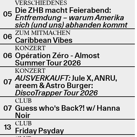
VERSCHIEDENES
Die ZHB macht Feierabend:
05
Entfremdung – warum Amerika
sich (und uns) abhanden kommt
ZUM MITMACHEN
06
Caribbean Vibes
KONZERT
06
Opération Zéro - Almost
Summer Tour 2026
KONZERT
AUSVERKAUFT:
Jule X, ANRU,
07
areem & Astro Burger:
DiscoTrapper Tour 2026
CLUB
07
Guess who's Back?! w/ Hanna
Noir
CLUB
13
Friday Psyday