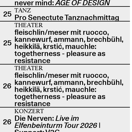
never mind:
AGE OF DESIGN
TANZ
25
Pro Senectute Tanznachmittag
THEATER
fleischlin/meser mit ruocco,
kannewurf, ammann, brechbühl,
25
heikkilä, krstić, mauchle:
togetherness - pleasure as
resistance
THEATER
fleischlin/meser mit ruocco,
kannewurf, ammann, brechbühl,
26
heikkilä, krstić, mauchle:
togetherness - pleasure as
resistance
KONZERT
Die Nerven:
Live im
26
Elfenbeinturm Tour 2026
|