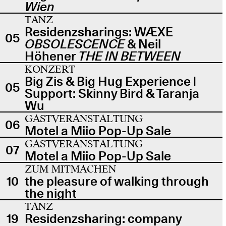
Wien
TANZ
Residenzsharings: WÆXE
05
OBSOLESCENCE
& Neil
Höhener
THE IN BETWEEN
KONZERT
Big Zis & Big Hug Experience |
05
Support: Skinny Bird & Taranja
Wu
GASTVERANSTALTUNG
06
Motel a Miio Pop-Up Sale
GASTVERANSTALTUNG
07
Motel a Miio Pop-Up Sale
ZUM MITMACHEN
10
the pleasure of walking through
the night
TANZ
19
Residenzsharing: company