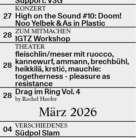
Support: V3G
KONZERT
27
High on the Sound #10: Doom!
Noo Yelbek & As in Plastic
ZUM MITMACHEN
28
IGTZ Workshop
THEATER
fleischlin/meser mit ruocco,
kannewurf, ammann, brechbühl,
28
heikkilä, krstić, mauchle:
togetherness - pleasure as
resistance
Drag im Ring Vol. 4
28
by Rachel Harder
März 2026
VERSCHIEDENES
04
Südpol Slam