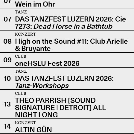
07
Wein im Ohr
TANZ
07
DAS TANZFEST LUZERN 2026: Cie
7273:
Dead Horse in a Bathtub
KONZERT
08
High on the Sound #11: Club Arielle
& Bruyante
CLUB
09
oneHSLU Fest 2026
TANZ
10
DAS TANZFEST LUZERN 2026:
Tanz-Workshops
CLUB
THEO PARRISH [SOUND
13
SIGNATURE | DETROIT] ALL
NIGHT LONG
KONZERT
14
ALTIN GÜN