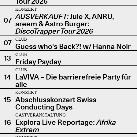
Tour 2026
KONZERT
AUSVERKAUFT:
Jule X, ANRU,
07
areem & Astro Burger:
DiscoTrapper Tour 2026
CLUB
07
Guess who's Back?! w/ Hanna Noir
CLUB
13
Friday Psyday
CLUB
14
LaVIVA – Die barrierefreie Party für
alle
KONZERT
15
Abschlusskonzert Swiss
Conducting Days
GASTVERANSTALTUNG
16
Explora Live Reportage:
Afrika
Extrem