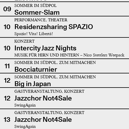
SOMMER IM SÜDPOL
09
Sommer-Slam
PERFORMANCE, THEATER
10
Residenzsharing SPAZIO
Spazio! Vita! Libertà!
KONZERT
10
Intercity Jazz Nights
MUSIK FÜR HIRN UND HINTERN – Nico Stettlers Weepack
SOMMER IM SÜDPOL, ZUM MITMACHEN
11
Bocciaturnier
SOMMER IM SÜDPOL, ZUM MITMACHEN
12
Big in Japan
GASTVERANSTALTUNG, KONZERT
12
Jazzchor Not4Sale
SwingAgain
GASTVERANSTALTUNG, KONZERT
13
Jazzchor Not4Sale
SwingAgain