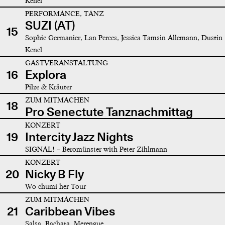
Kenel
PERFORMANCE, TANZ
SUZI (AT)
15
Sophie Germanier, Lan Perces, Jessica Tamsin Allemann, Dustin
Kenel
GASTVERANSTALTUNG
16
Explora
Pilze & Kräuter
ZUM MITMACHEN
18
Pro Senectute Tanznachmittag
KONZERT
19
Intercity Jazz Nights
SIGNAL! – Beromünster with Peter Zihlmann
KONZERT
20
Nicky B Fly
Wo chumi her Tour
ZUM MITMACHEN
21
Caribbean Vibes
Salsa, Bachata, Merengue