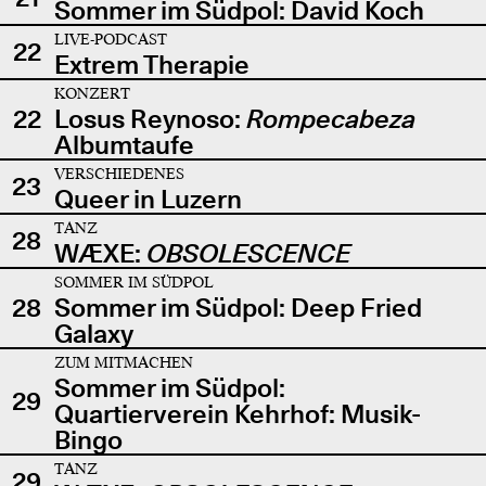
Sommer im Südpol: David Koch
LIVE-PODCAST
22
Extrem Therapie
KONZERT
22
Losus Reynoso:
Rompecabeza
Albumtaufe
VERSCHIEDENES
23
Queer in Luzern
TANZ
28
WÆXE:
OBSOLESCENCE
SOMMER IM SÜDPOL
28
Sommer im Südpol: Deep Fried
Galaxy
ZUM MITMACHEN
Sommer im Südpol:
29
Quartierverein Kehrhof: Musik-
Bingo
TANZ
29