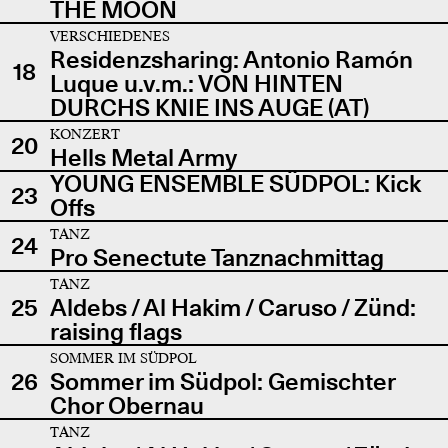
THE MOON
VERSCHIEDENES
Residenzsharing: Antonio Ramón
18
Luque u.v.m.: VON HINTEN
DURCHS KNIE INS AUGE (AT)
KONZERT
20
Hells Metal Army
YOUNG ENSEMBLE SÜDPOL: Kick
23
Offs
TANZ
24
Pro Senectute Tanznachmittag
TANZ
25
Aldebs / Al Hakim / Caruso / Zünd:
raising flags
SOMMER IM SÜDPOL
26
Sommer im Südpol: Gemischter
Chor Obernau
TANZ