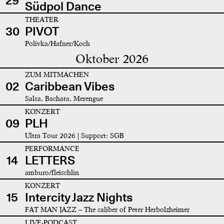
29
Südpol Dance
THEATER
30
PIVOT
Polivka/Hafner/Koch
Oktober 2026
ZUM MITMACHEN
02
Caribbean Vibes
Salsa, Bachata, Merengue
KONZERT
09
PLH
Ultra Tour 2026 | Support: SGB
PERFORMANCE
14
LETTERS
amburo/fleischlin
KONZERT
15
Intercity Jazz Nights
FAT MAN JAZZ – The caliber of Peter Herbolzheimer
LIVE-PODCAST