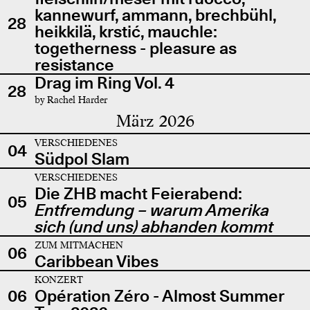
kannewurf, ammann, brechbühl,
28
heikkilä, krstić, mauchle:
togetherness - pleasure as
resistance
Drag im Ring Vol. 4
28
by Rachel Harder
März 2026
VERSCHIEDENES
04
Südpol Slam
VERSCHIEDENES
Die ZHB macht Feierabend:
05
Entfremdung – warum Amerika
sich (und uns) abhanden kommt
ZUM MITMACHEN
06
Caribbean Vibes
KONZERT
06
Opération Zéro - Almost Summer