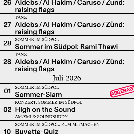
26
Aldebs / Al Hakim / Caruso / Zünd:
raising flags
TANZ
27
Aldebs / Al Hakim / Caruso / Zünd:
raising flags
SOMMER IM SÜDPOL
28
Sommer im Südpol: Rami Thawi
TANZ
28
Aldebs / Al Hakim / Caruso / Zünd:
raising flags
Juli 2026
SOMMER IM SÜDPOL
ABGESAG
01
Sommer-Slam
KONZERT, SOMMER IM SÜDPOL
02
High on the Sound
AMÆMI & SOUNDBUDDY
SOMMER IM SÜDPOL, ZUM MITMACHEN
10
Buvette-Quiz