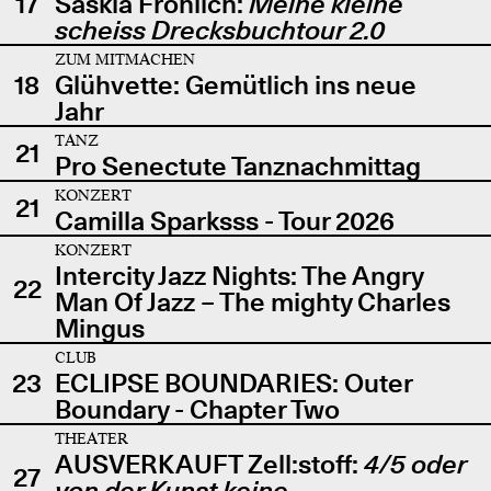
17
Saskia Fröhlich:
Meine kleine
scheiss Drecksbuchtour 2.0
ZUM MITMACHEN
18
Glühvette: Gemütlich ins neue
Jahr
TANZ
21
Pro Senectute Tanznachmittag
KONZERT
21
Camilla Sparksss - Tour 2026
KONZERT
Intercity Jazz Nights: The Angry
22
Man Of Jazz – The mighty Charles
Mingus
CLUB
23
ECLIPSE BOUNDARIES: Outer
Boundary - Chapter Two
THEATER
AUSVERKAUFT Zell:stoff:
4/5 oder
27
von der Kunst keine