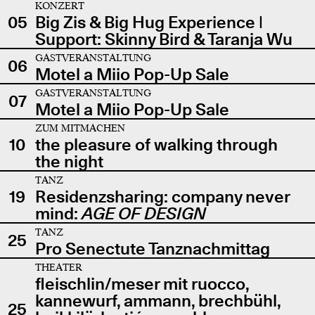
KONZERT
05
Big Zis & Big Hug Experience |
Support: Skinny Bird & Taranja Wu
GASTVERANSTALTUNG
06
Motel a Miio Pop-Up Sale
GASTVERANSTALTUNG
07
Motel a Miio Pop-Up Sale
ZUM MITMACHEN
10
the pleasure of walking through
the night
TANZ
19
Residenzsharing: company never
mind:
AGE OF DESIGN
TANZ
25
Pro Senectute Tanznachmittag
THEATER
fleischlin/meser mit ruocco,
kannewurf, ammann, brechbühl,
25