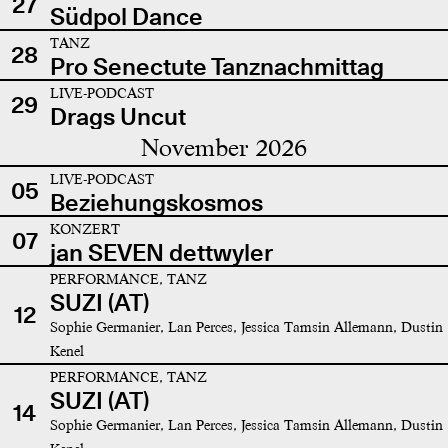
27
Südpol Dance
TANZ
28
Pro Senectute Tanznachmittag
LIVE-PODCAST
29
Drags Uncut
November 2026
LIVE-PODCAST
05
Beziehungskosmos
KONZERT
07
jan SEVEN dettwyler
PERFORMANCE, TANZ
SUZI (AT)
12
Sophie Germanier, Lan Perces, Jessica Tamsin Allemann, Dustin
Kenel
PERFORMANCE, TANZ
SUZI (AT)
14
Sophie Germanier, Lan Perces, Jessica Tamsin Allemann, Dustin