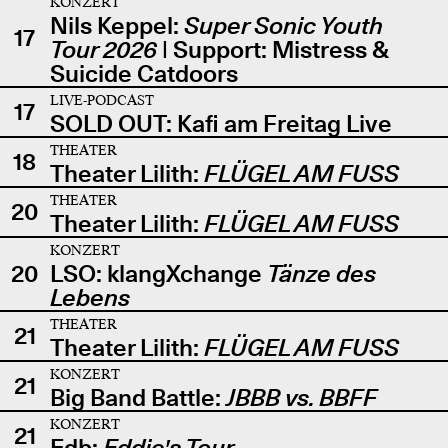
KONZERT
Nils Keppel:
Super Sonic Youth
17
Tour 2026
| Support: Mistress &
Suicide Catdoors
LIVE-PODCAST
17
SOLD OUT: Kafi am Freitag Live
THEATER
18
Theater Lilith:
FLÜGEL AM FUSS
THEATER
20
Theater Lilith:
FLÜGEL AM FUSS
KONZERT
20
LSO: klangXchange
Tänze des
Lebens
THEATER
21
Theater Lilith:
FLÜGEL AM FUSS
KONZERT
21
Big Band Battle:
JBBB vs. BBFF
KONZERT
21
Edb:
Eddie's Tour