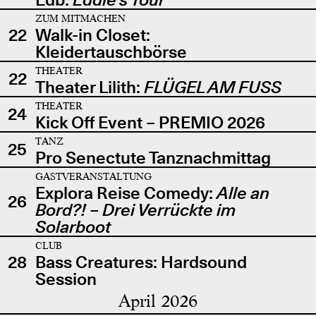
ZUM MITMACHEN
22
Walk-in Closet:
Kleidertauschbörse
THEATER
22
Theater Lilith:
FLÜGEL AM FUSS
THEATER
24
Kick Off Event – PREMIO 2026
TANZ
25
Pro Senectute Tanznachmittag
GASTVERANSTALTUNG
Explora Reise Comedy:
Alle an
26
Bord?! – Drei Verrückte im
Solarboot
CLUB
28
Bass Creatures: Hardsound
Session
April 2026