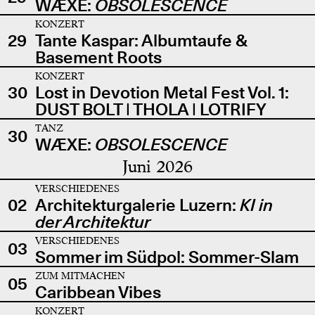
WÆXE:
OBSOLESCENCE
KONZERT
29
Tante Kaspar: Albumtaufe &
Basement Roots
KONZERT
30
Lost in Devotion Metal Fest Vol. 1:
DUST BOLT | THOLA | LOTRIFY
TANZ
30
WÆXE:
OBSOLESCENCE
Juni 2026
VERSCHIEDENES
02
Architekturgalerie Luzern:
KI in
der Architektur
VERSCHIEDENES
03
Sommer im Südpol: Sommer-Slam
ZUM MITMACHEN
05
Caribbean Vibes
KONZERT