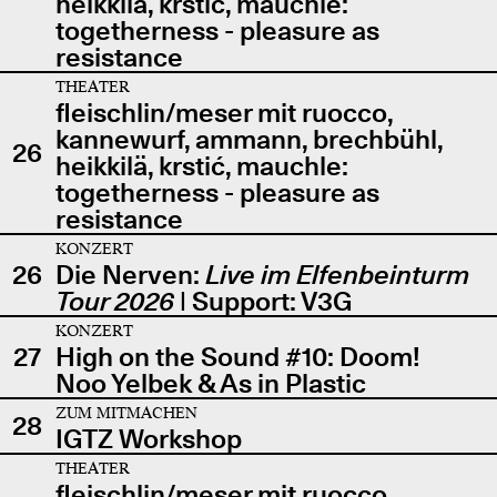
heikkilä, krstić, mauchle:
togetherness - pleasure as
resistance
THEATER
fleischlin/meser mit ruocco,
kannewurf, ammann, brechbühl,
26
heikkilä, krstić, mauchle:
togetherness - pleasure as
resistance
KONZERT
26
Die Nerven:
Live im Elfenbeinturm
Tour 2026
| Support: V3G
KONZERT
27
High on the Sound #10: Doom!
Noo Yelbek & As in Plastic
ZUM MITMACHEN
28
IGTZ Workshop
THEATER
fleischlin/meser mit ruocco,