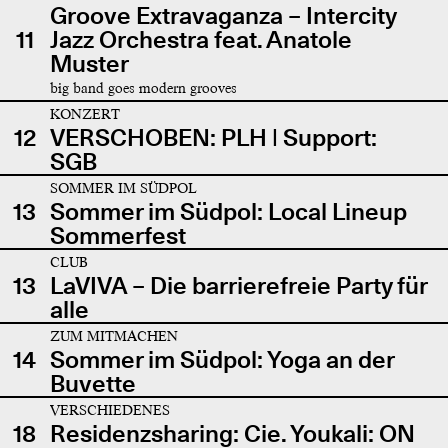
Groove Extravaganza – Intercity
11
Jazz Orchestra feat. Anatole
Muster
big band goes modern grooves
KONZERT
12
VERSCHOBEN: PLH | Support:
SGB
SOMMER IM SÜDPOL
13
Sommer im Südpol: Local Lineup
Sommerfest
CLUB
13
LaVIVA – Die barrierefreie Party für
alle
ZUM MITMACHEN
14
Sommer im Südpol: Yoga an der
Buvette
VERSCHIEDENES
18
Residenzsharing: Cie. Youkali: ON