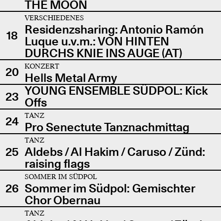
THE MOON
VERSCHIEDENES
Residenzsharing: Antonio Ramón
18
Luque u.v.m.: VON HINTEN
DURCHS KNIE INS AUGE (AT)
KONZERT
20
Hells Metal Army
YOUNG ENSEMBLE SÜDPOL: Kick
23
Offs
TANZ
24
Pro Senectute Tanznachmittag
TANZ
25
Aldebs / Al Hakim / Caruso / Zünd:
raising flags
SOMMER IM SÜDPOL
26
Sommer im Südpol: Gemischter
Chor Obernau
TANZ