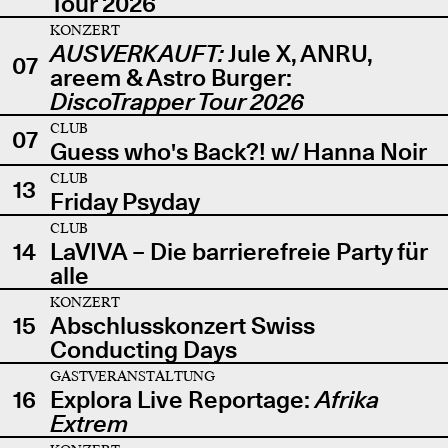
Tour 2026
KONZERT
AUSVERKAUFT:
Jule X, ANRU,
07
areem & Astro Burger:
DiscoTrapper Tour 2026
CLUB
07
Guess who's Back?! w/ Hanna Noir
CLUB
13
Friday Psyday
CLUB
14
LaVIVA – Die barrierefreie Party für
alle
KONZERT
15
Abschlusskonzert Swiss
Conducting Days
GASTVERANSTALTUNG
16
Explora Live Reportage:
Afrika
Extrem