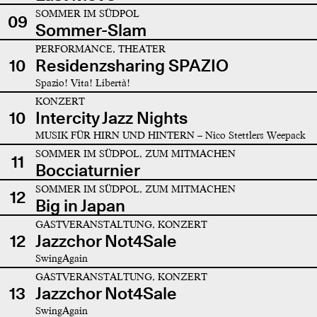
SOMMER IM SÜDPOL
09
Sommer-Slam
PERFORMANCE, THEATER
10
Residenzsharing SPAZIO
Spazio! Vita! Libertà!
KONZERT
10
Intercity Jazz Nights
MUSIK FÜR HIRN UND HINTERN – Nico Stettlers Weepack
SOMMER IM SÜDPOL, ZUM MITMACHEN
11
Bocciaturnier
SOMMER IM SÜDPOL, ZUM MITMACHEN
12
Big in Japan
GASTVERANSTALTUNG, KONZERT
12
Jazzchor Not4Sale
SwingAgain
GASTVERANSTALTUNG, KONZERT
13
Jazzchor Not4Sale
SwingAgain