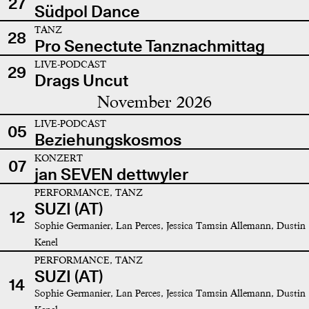
27
Südpol Dance
TANZ
28
Pro Senectute Tanznachmittag
LIVE-PODCAST
29
Drags Uncut
November 2026
LIVE-PODCAST
05
Beziehungskosmos
KONZERT
07
jan SEVEN dettwyler
PERFORMANCE, TANZ
SUZI (AT)
12
Sophie Germanier, Lan Perces, Jessica Tamsin Allemann, Dustin
Kenel
PERFORMANCE, TANZ
SUZI (AT)
14
Sophie Germanier, Lan Perces, Jessica Tamsin Allemann, Dustin