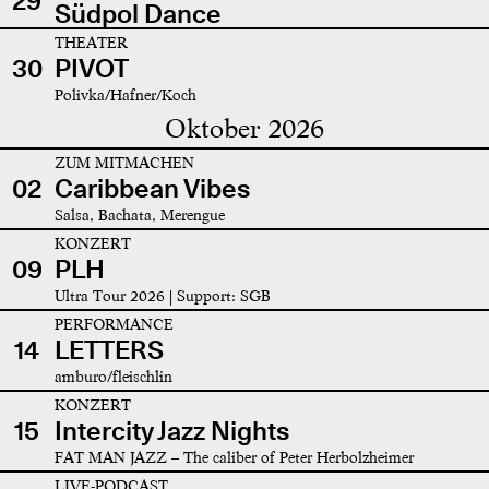
29
Südpol Dance
THEATER
30
PIVOT
Polivka/Hafner/Koch
Oktober 2026
ZUM MITMACHEN
02
Caribbean Vibes
Salsa, Bachata, Merengue
KONZERT
09
PLH
Ultra Tour 2026 | Support: SGB
PERFORMANCE
14
LETTERS
amburo/fleischlin
KONZERT
15
Intercity Jazz Nights
FAT MAN JAZZ – The caliber of Peter Herbolzheimer
LIVE-PODCAST