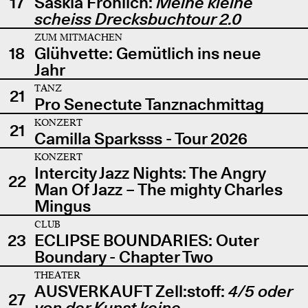
17
Saskia Fröhlich:
Meine kleine
scheiss Drecksbuchtour 2.0
ZUM MITMACHEN
18
Glühvette: Gemütlich ins neue
Jahr
TANZ
21
Pro Senectute Tanznachmittag
KONZERT
21
Camilla Sparksss - Tour 2026
KONZERT
Intercity Jazz Nights: The Angry
22
Man Of Jazz – The mighty Charles
Mingus
CLUB
23
ECLIPSE BOUNDARIES: Outer
Boundary - Chapter Two
THEATER
AUSVERKAUFT Zell:stoff:
4/5 oder
27
von der Kunst keine