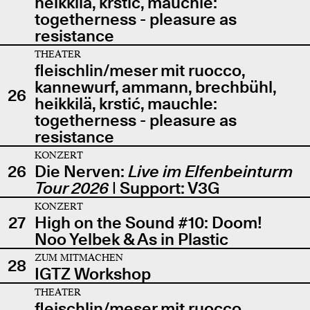
heikkilä, krstić, mauchle:
togetherness - pleasure as
resistance
THEATER
fleischlin/meser mit ruocco,
kannewurf, ammann, brechbühl,
26
heikkilä, krstić, mauchle:
togetherness - pleasure as
resistance
KONZERT
26
Die Nerven:
Live im Elfenbeinturm
Tour 2026
| Support: V3G
KONZERT
27
High on the Sound #10: Doom!
Noo Yelbek & As in Plastic
ZUM MITMACHEN
28
IGTZ Workshop
THEATER
fleischlin/meser mit ruocco,