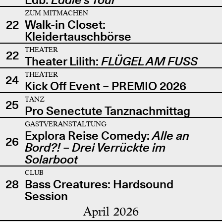
ZUM MITMACHEN
22
Walk-in Closet:
Kleidertauschbörse
THEATER
22
Theater Lilith:
FLÜGEL AM FUSS
THEATER
24
Kick Off Event – PREMIO 2026
TANZ
25
Pro Senectute Tanznachmittag
GASTVERANSTALTUNG
Explora Reise Comedy:
Alle an
26
Bord?! – Drei Verrückte im
Solarboot
CLUB
28
Bass Creatures: Hardsound
Session
April 2026