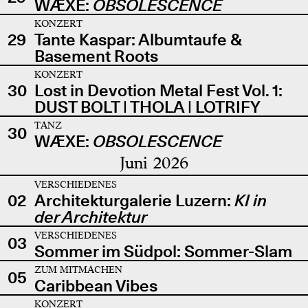
WÆXE:
OBSOLESCENCE
KONZERT
29
Tante Kaspar: Albumtaufe &
Basement Roots
KONZERT
30
Lost in Devotion Metal Fest Vol. 1:
DUST BOLT | THOLA | LOTRIFY
TANZ
30
WÆXE:
OBSOLESCENCE
Juni 2026
VERSCHIEDENES
02
Architekturgalerie Luzern:
KI in
der Architektur
VERSCHIEDENES
03
Sommer im Südpol: Sommer-Slam
ZUM MITMACHEN
05
Caribbean Vibes
KONZERT