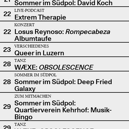
Sommer im Südpol: David Koch
LIVE-PODCAST
22
Extrem Therapie
KONZERT
22
Losus Reynoso:
Rompecabeza
Albumtaufe
VERSCHIEDENES
23
Queer in Luzern
TANZ
28
WÆXE:
OBSOLESCENCE
SOMMER IM SÜDPOL
28
Sommer im Südpol: Deep Fried
Galaxy
ZUM MITMACHEN
Sommer im Südpol:
29
Quartierverein Kehrhof: Musik-
Bingo
TANZ
29