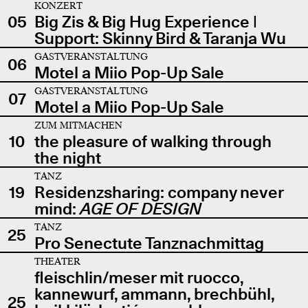
KONZERT
05
Big Zis & Big Hug Experience |
Support: Skinny Bird & Taranja Wu
GASTVERANSTALTUNG
06
Motel a Miio Pop-Up Sale
GASTVERANSTALTUNG
07
Motel a Miio Pop-Up Sale
ZUM MITMACHEN
10
the pleasure of walking through
the night
TANZ
19
Residenzsharing: company never
mind:
AGE OF DESIGN
TANZ
25
Pro Senectute Tanznachmittag
THEATER
fleischlin/meser mit ruocco,
kannewurf, ammann, brechbühl,
25