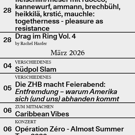
kannewurf, ammann, brechbühl,
28
heikkilä, krstić, mauchle:
togetherness - pleasure as
resistance
Drag im Ring Vol. 4
28
by Rachel Harder
März 2026
VERSCHIEDENES
04
Südpol Slam
VERSCHIEDENES
Die ZHB macht Feierabend:
05
Entfremdung – warum Amerika
sich (und uns) abhanden kommt
ZUM MITMACHEN
06
Caribbean Vibes
KONZERT
06
Opération Zéro - Almost Summer