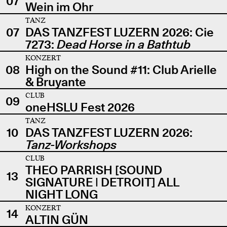
07
Wein im Ohr
TANZ
07
DAS TANZFEST LUZERN 2026: Cie
7273:
Dead Horse in a Bathtub
KONZERT
08
High on the Sound #11: Club Arielle
& Bruyante
CLUB
09
oneHSLU Fest 2026
TANZ
10
DAS TANZFEST LUZERN 2026:
Tanz-Workshops
CLUB
THEO PARRISH [SOUND
13
SIGNATURE | DETROIT] ALL
NIGHT LONG
KONZERT
14
ALTIN GÜN