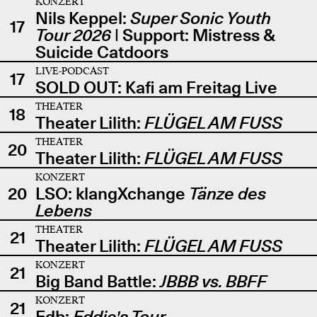
KONZERT
Nils Keppel:
Super Sonic Youth
17
Tour 2026
| Support: Mistress &
Suicide Catdoors
LIVE-PODCAST
17
SOLD OUT: Kafi am Freitag Live
THEATER
18
Theater Lilith:
FLÜGEL AM FUSS
THEATER
20
Theater Lilith:
FLÜGEL AM FUSS
KONZERT
20
LSO: klangXchange
Tänze des
Lebens
THEATER
21
Theater Lilith:
FLÜGEL AM FUSS
KONZERT
21
Big Band Battle:
JBBB vs. BBFF
KONZERT
21
Edb:
Eddie's Tour