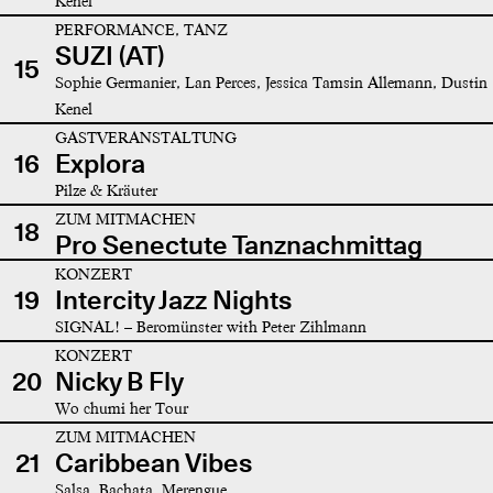
Kenel
PERFORMANCE, TANZ
SUZI (AT)
15
Sophie Germanier, Lan Perces, Jessica Tamsin Allemann, Dustin
Kenel
GASTVERANSTALTUNG
16
Explora
Pilze & Kräuter
ZUM MITMACHEN
18
Pro Senectute Tanznachmittag
KONZERT
19
Intercity Jazz Nights
SIGNAL! – Beromünster with Peter Zihlmann
KONZERT
20
Nicky B Fly
Wo chumi her Tour
ZUM MITMACHEN
21
Caribbean Vibes
Salsa, Bachata, Merengue