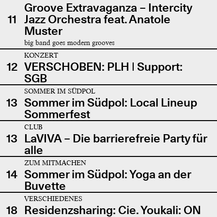
Groove Extravaganza – Intercity
11
Jazz Orchestra feat. Anatole
Muster
big band goes modern grooves
KONZERT
12
VERSCHOBEN: PLH | Support:
SGB
SOMMER IM SÜDPOL
13
Sommer im Südpol: Local Lineup
Sommerfest
CLUB
13
LaVIVA – Die barrierefreie Party für
alle
ZUM MITMACHEN
14
Sommer im Südpol: Yoga an der
Buvette
VERSCHIEDENES
18
Residenzsharing: Cie. Youkali: ON