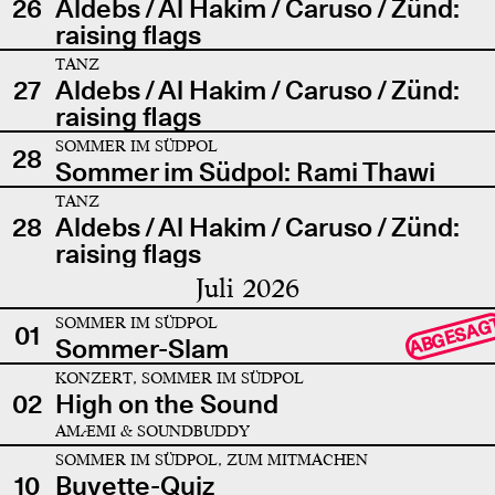
26
Aldebs / Al Hakim / Caruso / Zünd:
raising flags
TANZ
27
Aldebs / Al Hakim / Caruso / Zünd:
raising flags
SOMMER IM SÜDPOL
28
Sommer im Südpol: Rami Thawi
TANZ
28
Aldebs / Al Hakim / Caruso / Zünd:
raising flags
Juli 2026
SOMMER IM SÜDPOL
ABGESAG
01
Sommer-Slam
KONZERT, SOMMER IM SÜDPOL
02
High on the Sound
AMÆMI & SOUNDBUDDY
SOMMER IM SÜDPOL, ZUM MITMACHEN
10
Buvette-Quiz