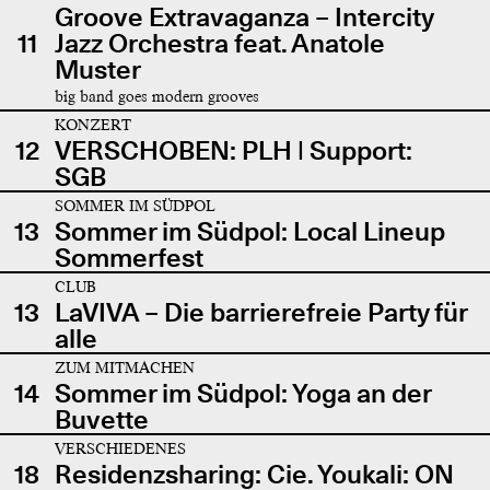
Groove Extravaganza – Intercity
11
Jazz Orchestra feat. Anatole
Muster
big band goes modern grooves
KONZERT
12
VERSCHOBEN: PLH | Support:
SGB
SOMMER IM SÜDPOL
13
Sommer im Südpol: Local Lineup
Sommerfest
CLUB
13
LaVIVA – Die barrierefreie Party für
alle
ZUM MITMACHEN
14
Sommer im Südpol: Yoga an der
Buvette
VERSCHIEDENES
18
Residenzsharing: Cie. Youkali: ON