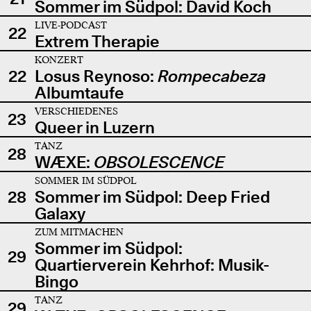
Sommer im Südpol: David Koch
LIVE-PODCAST
22
Extrem Therapie
KONZERT
22
Losus Reynoso:
Rompecabeza
Albumtaufe
VERSCHIEDENES
23
Queer in Luzern
TANZ
28
WÆXE:
OBSOLESCENCE
SOMMER IM SÜDPOL
28
Sommer im Südpol: Deep Fried
Galaxy
ZUM MITMACHEN
Sommer im Südpol:
29
Quartierverein Kehrhof: Musik-
Bingo
TANZ
29