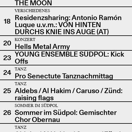
THE MOON
VERSCHIEDENES
Residenzsharing: Antonio Ramón
18
Luque u.v.m.: VON HINTEN
DURCHS KNIE INS AUGE (AT)
KONZERT
20
Hells Metal Army
YOUNG ENSEMBLE SÜDPOL: Kick
23
Offs
TANZ
24
Pro Senectute Tanznachmittag
TANZ
25
Aldebs / Al Hakim / Caruso / Zünd:
raising flags
SOMMER IM SÜDPOL
26
Sommer im Südpol: Gemischter
Chor Obernau
TANZ