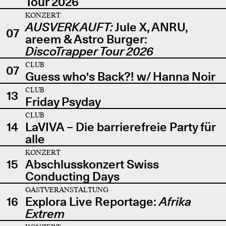
Tour 2026
KONZERT
AUSVERKAUFT:
Jule X, ANRU,
07
areem & Astro Burger:
DiscoTrapper Tour 2026
CLUB
07
Guess who's Back?! w/ Hanna Noir
CLUB
13
Friday Psyday
CLUB
14
LaVIVA – Die barrierefreie Party für
alle
KONZERT
15
Abschlusskonzert Swiss
Conducting Days
GASTVERANSTALTUNG
16
Explora Live Reportage:
Afrika
Extrem