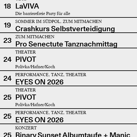
18
LaVIVA
Die barrierefreie Party für alle
SOMMER IM SÜDPOL, ZUM MITMACHEN
19
Crashkurs Selbstverteidigung
ZUM MITMACHEN
23
Pro Senectute Tanznachmittag
THEATER
24
PIVOT
Polivka/Hafner/Koch
PERFORMANCE, TANZ, THEATER
24
EYES ON 2026
THEATER
25
PIVOT
Polivka/Hafner/Koch
PERFORMANCE, TANZ, THEATER
25
EYES ON 2026
KONZERT
25
Binary Sunset Albumtaufe + Manic