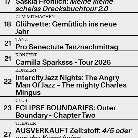
17
Saskia Fröhlich:
Meine kleine
scheiss Drecksbuchtour 2.0
ZUM MITMACHEN
18
Glühvette: Gemütlich ins neue
Jahr
TANZ
21
Pro Senectute Tanznachmittag
KONZERT
21
Camilla Sparksss - Tour 2026
KONZERT
Intercity Jazz Nights: The Angry
22
Man Of Jazz – The mighty Charles
Mingus
CLUB
23
ECLIPSE BOUNDARIES: Outer
Boundary - Chapter Two
THEATER
AUSVERKAUFT Zell:stoff:
4/5 oder
27
von der Kunst keine