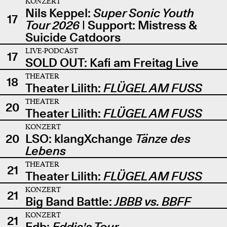
KONZERT
Nils Keppel:
Super Sonic Youth
17
Tour 2026
| Support: Mistress &
Suicide Catdoors
LIVE-PODCAST
17
SOLD OUT: Kafi am Freitag Live
THEATER
18
Theater Lilith:
FLÜGEL AM FUSS
THEATER
20
Theater Lilith:
FLÜGEL AM FUSS
KONZERT
20
LSO: klangXchange
Tänze des
Lebens
THEATER
21
Theater Lilith:
FLÜGEL AM FUSS
KONZERT
21
Big Band Battle:
JBBB vs. BBFF
KONZERT
21
Edb:
Eddie's Tour