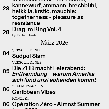
kannewurf, ammann, brechbühl,
28
heikkilä, krstić, mauchle:
togetherness - pleasure as
resistance
Drag im Ring Vol. 4
28
by Rachel Harder
März 2026
VERSCHIEDENES
04
Südpol Slam
VERSCHIEDENES
Die ZHB macht Feierabend:
05
Entfremdung – warum Amerika
sich (und uns) abhanden kommt
ZUM MITMACHEN
06
Caribbean Vibes
KONZERT
06
Opération Zéro - Almost Summer