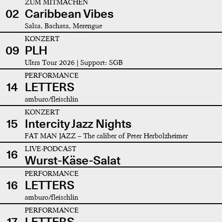
ZUM MITMACHEN
02
Caribbean Vibes
Salsa, Bachata, Merengue
KONZERT
09
PLH
Ultra Tour 2026 | Support: SGB
PERFORMANCE
14
LETTERS
amburo/fleischlin
KONZERT
15
Intercity Jazz Nights
FAT MAN JAZZ – The caliber of Peter Herbolzheimer
LIVE-PODCAST
16
Wurst-Käse-Salat
PERFORMANCE
16
LETTERS
amburo/fleischlin
PERFORMANCE
17
LETTERS