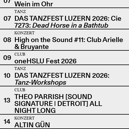
07
Wein im Ohr
TANZ
07
DAS TANZFEST LUZERN 2026: Cie
7273:
Dead Horse in a Bathtub
KONZERT
08
High on the Sound #11: Club Arielle
& Bruyante
CLUB
09
oneHSLU Fest 2026
TANZ
10
DAS TANZFEST LUZERN 2026:
Tanz-Workshops
CLUB
THEO PARRISH [SOUND
13
SIGNATURE | DETROIT] ALL
NIGHT LONG
KONZERT
14
ALTIN GÜN