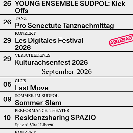
25
YOUNG ENSEMBLE SÜDPOL: Kick
Offs
TANZ
26
Pro Senectute Tanznachmittag
KONZERT
ABGESAG
29
Les Digitales Festival
2026
VERSCHIEDENES
29
Kulturachsenfest 2026
September 2026
CLUB
05
Last Move
SOMMER IM SÜDPOL
09
Sommer-Slam
PERFORMANCE, THEATER
10
Residenzsharing SPAZIO
Spazio! Vita! Libertà!
KONZERT