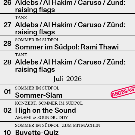
26
Aldebs / Al Hakim / Caruso / Zünd:
raising flags
TANZ
27
Aldebs / Al Hakim / Caruso / Zünd:
raising flags
SOMMER IM SÜDPOL
28
Sommer im Südpol: Rami Thawi
TANZ
28
Aldebs / Al Hakim / Caruso / Zünd:
raising flags
Juli 2026
SOMMER IM SÜDPOL
ABGESAG
01
Sommer-Slam
KONZERT, SOMMER IM SÜDPOL
02
High on the Sound
AMÆMI & SOUNDBUDDY
SOMMER IM SÜDPOL, ZUM MITMACHEN
10
Buvette-Quiz