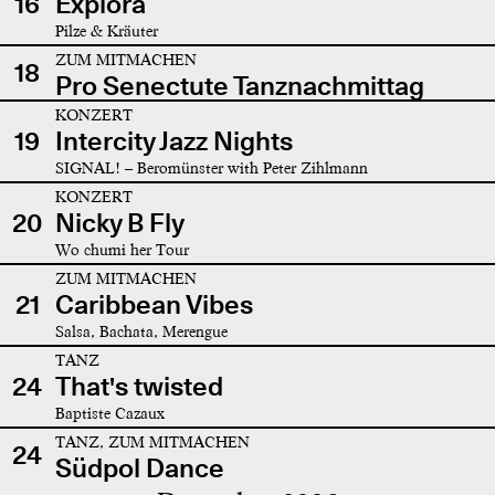
16
Explora
Pilze & Kräuter
ZUM MITMACHEN
18
Pro Senectute Tanznachmittag
KONZERT
19
Intercity Jazz Nights
SIGNAL! – Beromünster with Peter Zihlmann
KONZERT
20
Nicky B Fly
Wo chumi her Tour
ZUM MITMACHEN
21
Caribbean Vibes
Salsa, Bachata, Merengue
TANZ
24
That's twisted
Baptiste Cazaux
TANZ, ZUM MITMACHEN
24
Südpol Dance