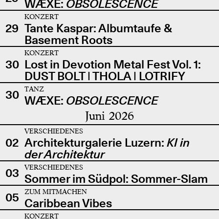
WÆXE:
OBSOLESCENCE
KONZERT
29
Tante Kaspar: Albumtaufe &
Basement Roots
KONZERT
30
Lost in Devotion Metal Fest Vol. 1:
DUST BOLT | THOLA | LOTRIFY
TANZ
30
WÆXE:
OBSOLESCENCE
Juni 2026
VERSCHIEDENES
02
Architekturgalerie Luzern:
KI in
der Architektur
VERSCHIEDENES
03
Sommer im Südpol: Sommer-Slam
ZUM MITMACHEN
05
Caribbean Vibes
KONZERT