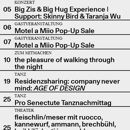
KONZERT
05
Big Zis & Big Hug Experience |
Support: Skinny Bird & Taranja Wu
GASTVERANSTALTUNG
06
Motel a Miio Pop-Up Sale
GASTVERANSTALTUNG
07
Motel a Miio Pop-Up Sale
ZUM MITMACHEN
10
the pleasure of walking through
the night
TANZ
19
Residenzsharing: company never
mind:
AGE OF DESIGN
TANZ
25
Pro Senectute Tanznachmittag
THEATER
fleischlin/meser mit ruocco,
kannewurf, ammann, brechbühl,
25