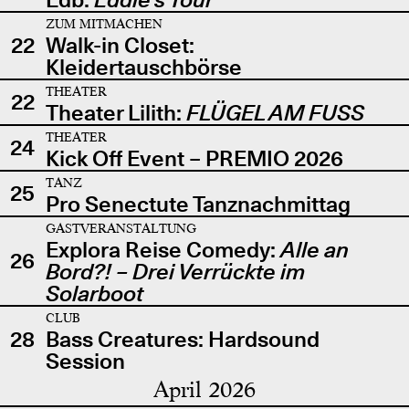
ZUM MITMACHEN
22
Walk-in Closet:
Kleidertauschbörse
THEATER
22
Theater Lilith:
FLÜGEL AM FUSS
THEATER
24
Kick Off Event – PREMIO 2026
TANZ
25
Pro Senectute Tanznachmittag
GASTVERANSTALTUNG
Explora Reise Comedy:
Alle an
26
Bord?! – Drei Verrückte im
Solarboot
CLUB
28
Bass Creatures: Hardsound
Session
April 2026