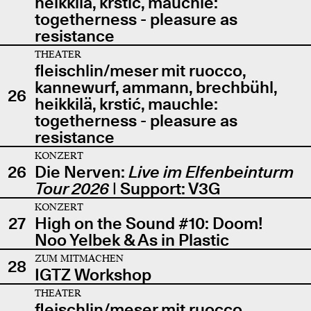
heikkilä, krstić, mauchle:
togetherness - pleasure as
resistance
THEATER
fleischlin/meser mit ruocco,
kannewurf, ammann, brechbühl,
26
heikkilä, krstić, mauchle:
togetherness - pleasure as
resistance
KONZERT
26
Die Nerven:
Live im Elfenbeinturm
Tour 2026
| Support: V3G
KONZERT
27
High on the Sound #10: Doom!
Noo Yelbek & As in Plastic
ZUM MITMACHEN
28
IGTZ Workshop
THEATER
fleischlin/meser mit ruocco,