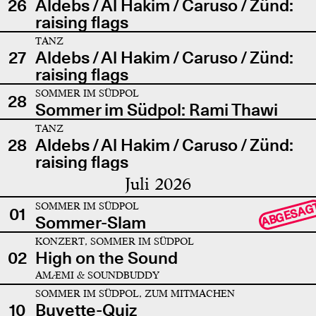
26
Aldebs / Al Hakim / Caruso / Zünd:
raising flags
TANZ
27
Aldebs / Al Hakim / Caruso / Zünd:
raising flags
SOMMER IM SÜDPOL
28
Sommer im Südpol: Rami Thawi
TANZ
28
Aldebs / Al Hakim / Caruso / Zünd:
raising flags
Juli 2026
SOMMER IM SÜDPOL
ABGESAG
01
Sommer-Slam
KONZERT, SOMMER IM SÜDPOL
02
High on the Sound
AMÆMI & SOUNDBUDDY
SOMMER IM SÜDPOL, ZUM MITMACHEN
10
Buvette-Quiz