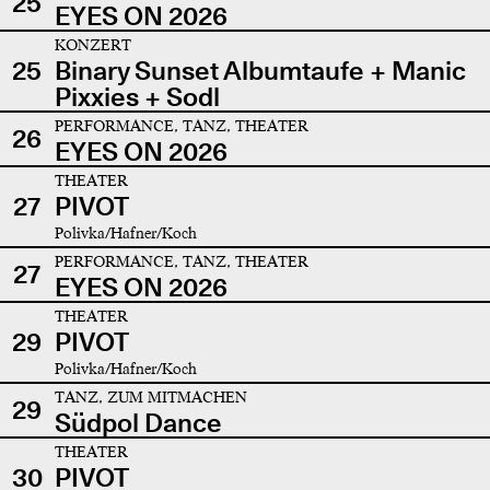
25
EYES ON 2026
KONZERT
25
Binary Sunset Albumtaufe + Manic
Pixxies + Sodl
PERFORMANCE, TANZ, THEATER
26
EYES ON 2026
THEATER
27
PIVOT
Polivka/Hafner/Koch
PERFORMANCE, TANZ, THEATER
27
EYES ON 2026
THEATER
29
PIVOT
Polivka/Hafner/Koch
TANZ, ZUM MITMACHEN
29
Südpol Dance
THEATER
30
PIVOT