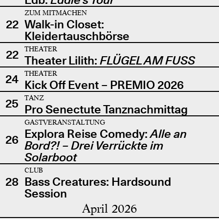
ZUM MITMACHEN
22
Walk-in Closet:
Kleidertauschbörse
THEATER
22
Theater Lilith:
FLÜGEL AM FUSS
THEATER
24
Kick Off Event – PREMIO 2026
TANZ
25
Pro Senectute Tanznachmittag
GASTVERANSTALTUNG
Explora Reise Comedy:
Alle an
26
Bord?! – Drei Verrückte im
Solarboot
CLUB
28
Bass Creatures: Hardsound
Session
April 2026