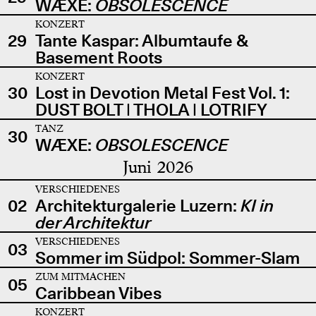
WÆXE:
OBSOLESCENCE
KONZERT
29
Tante Kaspar: Albumtaufe &
Basement Roots
KONZERT
30
Lost in Devotion Metal Fest Vol. 1:
DUST BOLT | THOLA | LOTRIFY
TANZ
30
WÆXE:
OBSOLESCENCE
Juni 2026
VERSCHIEDENES
02
Architekturgalerie Luzern:
KI in
der Architektur
VERSCHIEDENES
03
Sommer im Südpol: Sommer-Slam
ZUM MITMACHEN
05
Caribbean Vibes
KONZERT