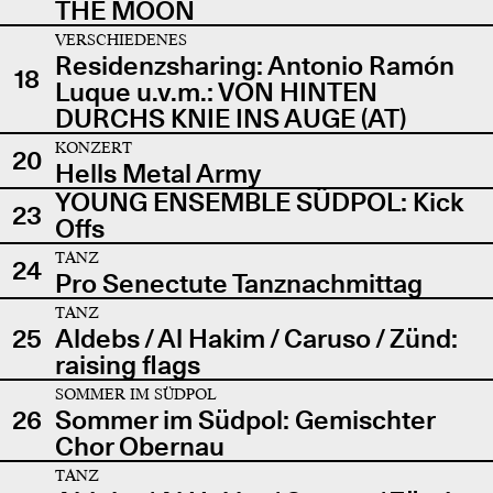
THE MOON
VERSCHIEDENES
Residenzsharing: Antonio Ramón
18
Luque u.v.m.: VON HINTEN
DURCHS KNIE INS AUGE (AT)
KONZERT
20
Hells Metal Army
YOUNG ENSEMBLE SÜDPOL: Kick
23
Offs
TANZ
24
Pro Senectute Tanznachmittag
TANZ
25
Aldebs / Al Hakim / Caruso / Zünd:
raising flags
SOMMER IM SÜDPOL
26
Sommer im Südpol: Gemischter
Chor Obernau
TANZ