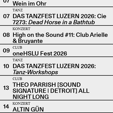
07
Wein im Ohr
TANZ
07
DAS TANZFEST LUZERN 2026: Cie
7273:
Dead Horse in a Bathtub
KONZERT
08
High on the Sound #11: Club Arielle
& Bruyante
CLUB
09
oneHSLU Fest 2026
TANZ
10
DAS TANZFEST LUZERN 2026:
Tanz-Workshops
CLUB
THEO PARRISH [SOUND
13
SIGNATURE | DETROIT] ALL
NIGHT LONG
KONZERT
14
ALTIN GÜN