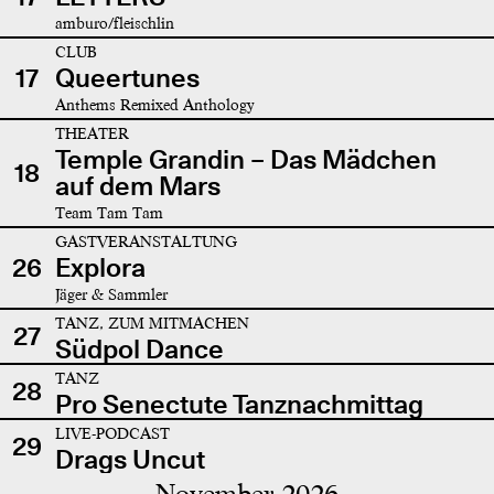
amburo/fleischlin
CLUB
17
Queertunes
Anthems Remixed Anthology
THEATER
Temple Grandin – Das Mädchen
18
auf dem Mars
Team Tam Tam
GASTVERANSTALTUNG
26
Explora
Jäger & Sammler
TANZ, ZUM MITMACHEN
27
Südpol Dance
TANZ
28
Pro Senectute Tanznachmittag
LIVE-PODCAST
29
Drags Uncut
November 2026