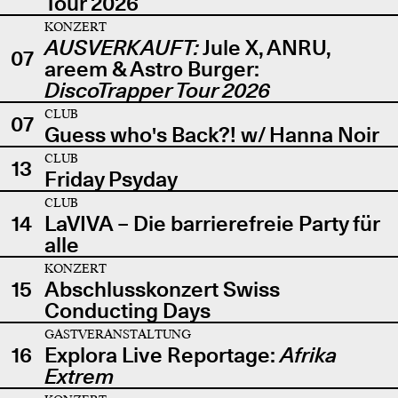
Tour 2026
KONZERT
AUSVERKAUFT:
Jule X, ANRU,
07
areem & Astro Burger:
DiscoTrapper Tour 2026
CLUB
07
Guess who's Back?! w/ Hanna Noir
CLUB
13
Friday Psyday
CLUB
14
LaVIVA – Die barrierefreie Party für
alle
KONZERT
15
Abschlusskonzert Swiss
Conducting Days
GASTVERANSTALTUNG
16
Explora Live Reportage:
Afrika
Extrem