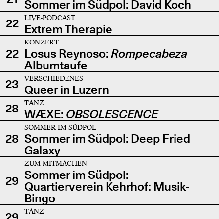
Sommer im Südpol: David Koch
LIVE-PODCAST
22
Extrem Therapie
KONZERT
22
Losus Reynoso:
Rompecabeza
Albumtaufe
VERSCHIEDENES
23
Queer in Luzern
TANZ
28
WÆXE:
OBSOLESCENCE
SOMMER IM SÜDPOL
28
Sommer im Südpol: Deep Fried
Galaxy
ZUM MITMACHEN
Sommer im Südpol:
29
Quartierverein Kehrhof: Musik-
Bingo
TANZ
29