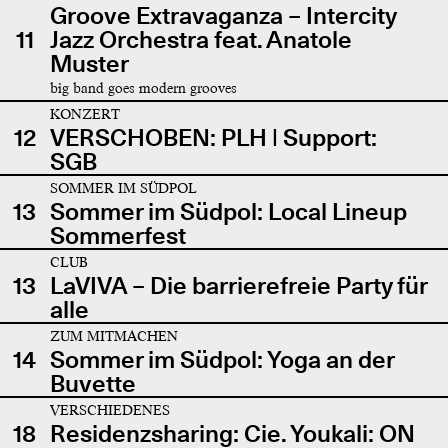
Groove Extravaganza – Intercity
11
Jazz Orchestra feat. Anatole
Muster
big band goes modern grooves
KONZERT
12
VERSCHOBEN: PLH | Support:
SGB
SOMMER IM SÜDPOL
13
Sommer im Südpol: Local Lineup
Sommerfest
CLUB
13
LaVIVA – Die barrierefreie Party für
alle
ZUM MITMACHEN
14
Sommer im Südpol: Yoga an der
Buvette
VERSCHIEDENES
18
Residenzsharing: Cie. Youkali: ON