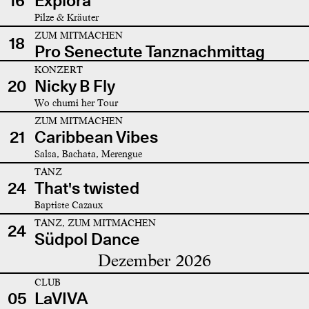
16
Explora
Pilze & Kräuter
ZUM MITMACHEN
18
Pro Senectute Tanznachmittag
KONZERT
20
Nicky B Fly
Wo chumi her Tour
ZUM MITMACHEN
21
Caribbean Vibes
Salsa, Bachata, Merengue
TANZ
24
That's twisted
Baptiste Cazaux
TANZ, ZUM MITMACHEN
24
Südpol Dance
Dezember 2026
CLUB
05
LaVIVA