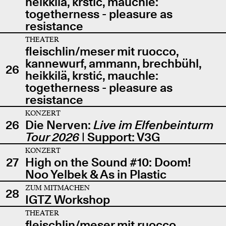
heikkilä, krstić, mauchle:
togetherness - pleasure as
resistance
THEATER
fleischlin/meser mit ruocco,
kannewurf, ammann, brechbühl,
26
heikkilä, krstić, mauchle:
togetherness - pleasure as
resistance
KONZERT
26
Die Nerven:
Live im Elfenbeinturm
Tour 2026
| Support: V3G
KONZERT
27
High on the Sound #10: Doom!
Noo Yelbek & As in Plastic
ZUM MITMACHEN
28
IGTZ Workshop
THEATER
fleischlin/meser mit ruocco,