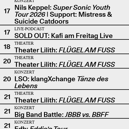
KONZERT
Nils Keppel:
Super Sonic Youth
17
Tour 2026
| Support: Mistress &
Suicide Catdoors
LIVE-PODCAST
17
SOLD OUT: Kafi am Freitag Live
THEATER
18
Theater Lilith:
FLÜGEL AM FUSS
THEATER
20
Theater Lilith:
FLÜGEL AM FUSS
KONZERT
20
LSO: klangXchange
Tänze des
Lebens
THEATER
21
Theater Lilith:
FLÜGEL AM FUSS
KONZERT
21
Big Band Battle:
JBBB vs. BBFF
KONZERT
21
Edb:
Eddie's Tour