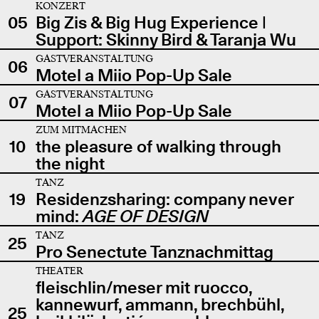
KONZERT
05
Big Zis & Big Hug Experience |
Support: Skinny Bird & Taranja Wu
GASTVERANSTALTUNG
06
Motel a Miio Pop-Up Sale
GASTVERANSTALTUNG
07
Motel a Miio Pop-Up Sale
ZUM MITMACHEN
10
the pleasure of walking through
the night
TANZ
19
Residenzsharing: company never
mind:
AGE OF DESIGN
TANZ
25
Pro Senectute Tanznachmittag
THEATER
fleischlin/meser mit ruocco,
kannewurf, ammann, brechbühl,
25