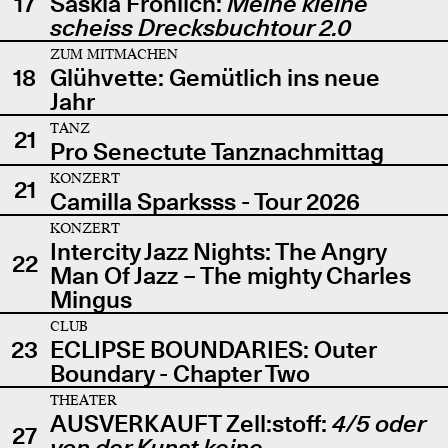
17
Saskia Fröhlich:
Meine kleine
scheiss Drecksbuchtour 2.0
ZUM MITMACHEN
18
Glühvette: Gemütlich ins neue
Jahr
TANZ
21
Pro Senectute Tanznachmittag
KONZERT
21
Camilla Sparksss - Tour 2026
KONZERT
Intercity Jazz Nights: The Angry
22
Man Of Jazz – The mighty Charles
Mingus
CLUB
23
ECLIPSE BOUNDARIES: Outer
Boundary - Chapter Two
THEATER
AUSVERKAUFT Zell:stoff:
4/5 oder
27
von der Kunst keine