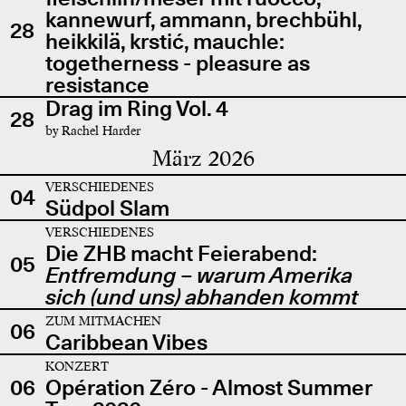
kannewurf, ammann, brechbühl,
28
heikkilä, krstić, mauchle:
togetherness - pleasure as
resistance
Drag im Ring Vol. 4
28
by Rachel Harder
März 2026
VERSCHIEDENES
04
Südpol Slam
VERSCHIEDENES
Die ZHB macht Feierabend:
05
Entfremdung – warum Amerika
sich (und uns) abhanden kommt
ZUM MITMACHEN
06
Caribbean Vibes
KONZERT
06
Opération Zéro - Almost Summer