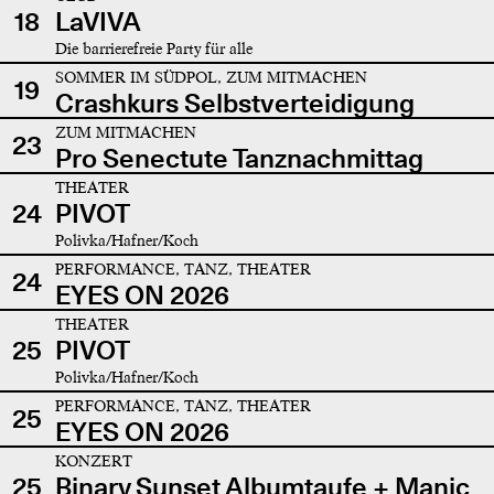
18
LaVIVA
Die barrierefreie Party für alle
SOMMER IM SÜDPOL, ZUM MITMACHEN
19
Crashkurs Selbstverteidigung
ZUM MITMACHEN
23
Pro Senectute Tanznachmittag
THEATER
24
PIVOT
Polivka/Hafner/Koch
PERFORMANCE, TANZ, THEATER
24
EYES ON 2026
THEATER
25
PIVOT
Polivka/Hafner/Koch
PERFORMANCE, TANZ, THEATER
25
EYES ON 2026
KONZERT
25
Binary Sunset Albumtaufe + Manic