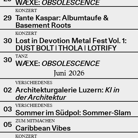
WÆXE:
OBSOLESCENCE
KONZERT
29
Tante Kaspar: Albumtaufe &
Basement Roots
KONZERT
30
Lost in Devotion Metal Fest Vol. 1:
DUST BOLT | THOLA | LOTRIFY
TANZ
30
WÆXE:
OBSOLESCENCE
Juni 2026
VERSCHIEDENES
02
Architekturgalerie Luzern:
KI in
der Architektur
VERSCHIEDENES
03
Sommer im Südpol: Sommer-Slam
ZUM MITMACHEN
05
Caribbean Vibes
KONZERT