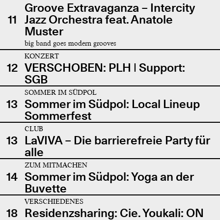
Groove Extravaganza – Intercity
11
Jazz Orchestra feat. Anatole
Muster
big band goes modern grooves
KONZERT
12
VERSCHOBEN: PLH | Support:
SGB
SOMMER IM SÜDPOL
13
Sommer im Südpol: Local Lineup
Sommerfest
CLUB
13
LaVIVA – Die barrierefreie Party für
alle
ZUM MITMACHEN
14
Sommer im Südpol: Yoga an der
Buvette
VERSCHIEDENES
18
Residenzsharing: Cie. Youkali: ON