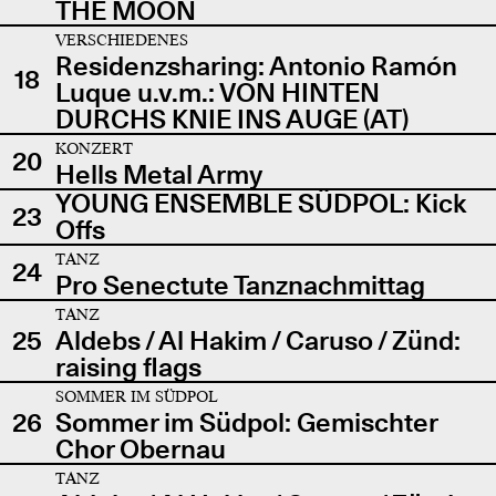
THE MOON
VERSCHIEDENES
Residenzsharing: Antonio Ramón
18
Luque u.v.m.: VON HINTEN
DURCHS KNIE INS AUGE (AT)
KONZERT
20
Hells Metal Army
YOUNG ENSEMBLE SÜDPOL: Kick
23
Offs
TANZ
24
Pro Senectute Tanznachmittag
TANZ
25
Aldebs / Al Hakim / Caruso / Zünd:
raising flags
SOMMER IM SÜDPOL
26
Sommer im Südpol: Gemischter
Chor Obernau
TANZ