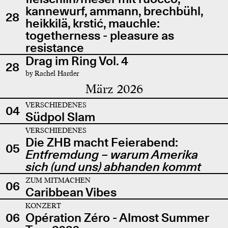
kannewurf, ammann, brechbühl,
28
heikkilä, krstić, mauchle:
togetherness - pleasure as
resistance
Drag im Ring Vol. 4
28
by Rachel Harder
März 2026
VERSCHIEDENES
04
Südpol Slam
VERSCHIEDENES
Die ZHB macht Feierabend:
05
Entfremdung – warum Amerika
sich (und uns) abhanden kommt
ZUM MITMACHEN
06
Caribbean Vibes
KONZERT
06
Opération Zéro - Almost Summer