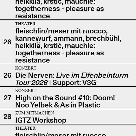
heikkilä, krstić, mauchle:
togetherness - pleasure as
resistance
THEATER
fleischlin/meser mit ruocco,
kannewurf, ammann, brechbühl,
26
heikkilä, krstić, mauchle:
togetherness - pleasure as
resistance
KONZERT
26
Die Nerven:
Live im Elfenbeinturm
Tour 2026
| Support: V3G
KONZERT
27
High on the Sound #10: Doom!
Noo Yelbek & As in Plastic
ZUM MITMACHEN
28
IGTZ Workshop
THEATER
fleischlin/meser mit ruocco,