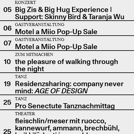
KONZERT
05
Big Zis & Big Hug Experience |
Support: Skinny Bird & Taranja Wu
GASTVERANSTALTUNG
06
Motel a Miio Pop-Up Sale
GASTVERANSTALTUNG
07
Motel a Miio Pop-Up Sale
ZUM MITMACHEN
10
the pleasure of walking through
the night
TANZ
19
Residenzsharing: company never
mind:
AGE OF DESIGN
TANZ
25
Pro Senectute Tanznachmittag
THEATER
fleischlin/meser mit ruocco,
kannewurf, ammann, brechbühl,
25