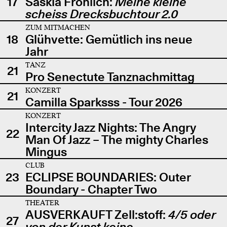
17
Saskia Fröhlich:
Meine kleine
scheiss Drecksbuchtour 2.0
ZUM MITMACHEN
18
Glühvette: Gemütlich ins neue
Jahr
TANZ
21
Pro Senectute Tanznachmittag
KONZERT
21
Camilla Sparksss - Tour 2026
KONZERT
Intercity Jazz Nights: The Angry
22
Man Of Jazz – The mighty Charles
Mingus
CLUB
23
ECLIPSE BOUNDARIES: Outer
Boundary - Chapter Two
THEATER
AUSVERKAUFT Zell:stoff:
4/5 oder
27
von der Kunst keine