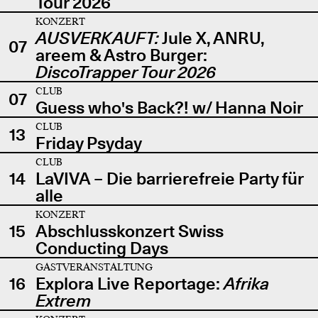
Tour 2026
KONZERT
AUSVERKAUFT:
Jule X, ANRU,
07
areem & Astro Burger:
DiscoTrapper Tour 2026
CLUB
07
Guess who's Back?! w/ Hanna Noir
CLUB
13
Friday Psyday
CLUB
14
LaVIVA – Die barrierefreie Party für
alle
KONZERT
15
Abschlusskonzert Swiss
Conducting Days
GASTVERANSTALTUNG
16
Explora Live Reportage:
Afrika
Extrem