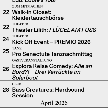
ZUM MITMACHEN
22
Walk-in Closet:
Kleidertauschbörse
THEATER
22
Theater Lilith:
FLÜGEL AM FUSS
THEATER
24
Kick Off Event – PREMIO 2026
TANZ
25
Pro Senectute Tanznachmittag
GASTVERANSTALTUNG
Explora Reise Comedy:
Alle an
26
Bord?! – Drei Verrückte im
Solarboot
CLUB
28
Bass Creatures: Hardsound
Session
April 2026