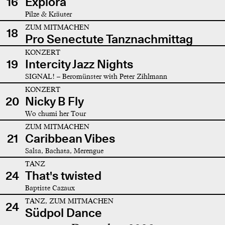
16
Explora
Pilze & Kräuter
ZUM MITMACHEN
18
Pro Senectute Tanznachmittag
KONZERT
19
Intercity Jazz Nights
SIGNAL! – Beromünster with Peter Zihlmann
KONZERT
20
Nicky B Fly
Wo chumi her Tour
ZUM MITMACHEN
21
Caribbean Vibes
Salsa, Bachata, Merengue
TANZ
24
That's twisted
Baptiste Cazaux
TANZ, ZUM MITMACHEN
24
Südpol Dance