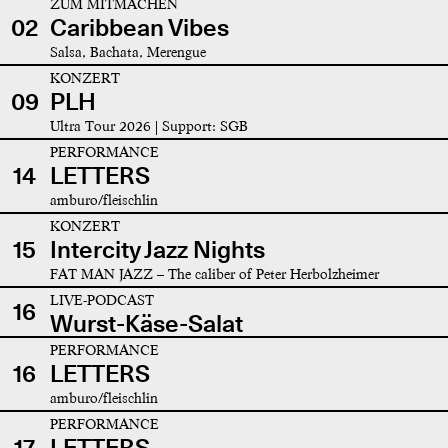
ZUM MITMACHEN
02
Caribbean Vibes
Salsa, Bachata, Merengue
KONZERT
09
PLH
Ultra Tour 2026 | Support: SGB
PERFORMANCE
14
LETTERS
amburo/fleischlin
KONZERT
15
Intercity Jazz Nights
FAT MAN JAZZ – The caliber of Peter Herbolzheimer
LIVE-PODCAST
16
Wurst-Käse-Salat
PERFORMANCE
16
LETTERS
amburo/fleischlin
PERFORMANCE
17
LETTERS