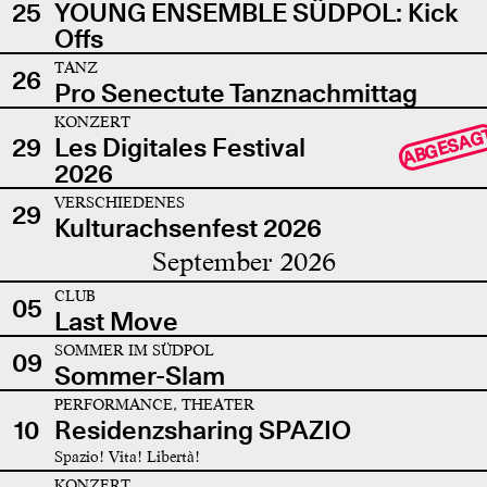
25
YOUNG ENSEMBLE SÜDPOL: Kick
Offs
TANZ
26
Pro Senectute Tanznachmittag
KONZERT
ABGESAG
29
Les Digitales Festival
2026
VERSCHIEDENES
29
Kulturachsenfest 2026
September 2026
CLUB
05
Last Move
SOMMER IM SÜDPOL
09
Sommer-Slam
PERFORMANCE, THEATER
10
Residenzsharing SPAZIO
Spazio! Vita! Libertà!
KONZERT