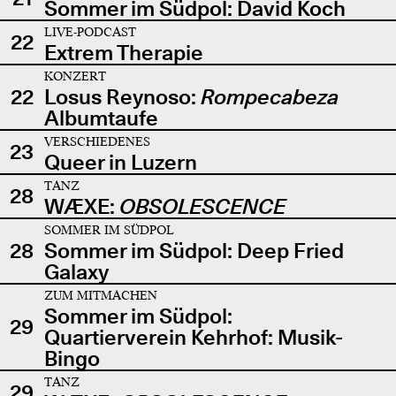
Sommer im Südpol: David Koch
LIVE-PODCAST
22
Extrem Therapie
KONZERT
22
Losus Reynoso:
Rompecabeza
Albumtaufe
VERSCHIEDENES
23
Queer in Luzern
TANZ
28
WÆXE:
OBSOLESCENCE
SOMMER IM SÜDPOL
28
Sommer im Südpol: Deep Fried
Galaxy
ZUM MITMACHEN
Sommer im Südpol:
29
Quartierverein Kehrhof: Musik-
Bingo
TANZ
29