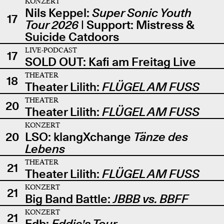
KONZERT
Nils Keppel:
Super Sonic Youth
17
Tour 2026
| Support: Mistress &
Suicide Catdoors
LIVE-PODCAST
17
SOLD OUT: Kafi am Freitag Live
THEATER
18
Theater Lilith:
FLÜGEL AM FUSS
THEATER
20
Theater Lilith:
FLÜGEL AM FUSS
KONZERT
20
LSO: klangXchange
Tänze des
Lebens
THEATER
21
Theater Lilith:
FLÜGEL AM FUSS
KONZERT
21
Big Band Battle:
JBBB vs. BBFF
KONZERT
21
Edb:
Eddie's Tour