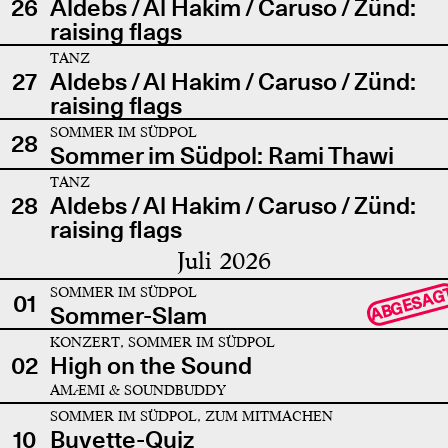
26
Aldebs / Al Hakim / Caruso / Zünd:
raising flags
TANZ
27
Aldebs / Al Hakim / Caruso / Zünd:
raising flags
SOMMER IM SÜDPOL
28
Sommer im Südpol: Rami Thawi
TANZ
28
Aldebs / Al Hakim / Caruso / Zünd:
raising flags
Juli 2026
SOMMER IM SÜDPOL
ABGESAG
01
Sommer-Slam
KONZERT, SOMMER IM SÜDPOL
02
High on the Sound
AMÆMI & SOUNDBUDDY
SOMMER IM SÜDPOL, ZUM MITMACHEN
10
Buvette-Quiz