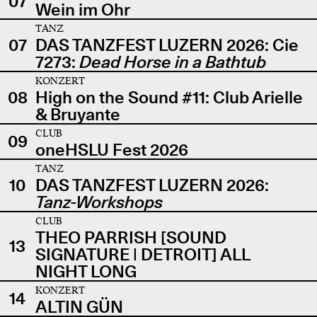
07
Wein im Ohr
TANZ
07
DAS TANZFEST LUZERN 2026: Cie
7273:
Dead Horse in a Bathtub
KONZERT
08
High on the Sound #11: Club Arielle
& Bruyante
CLUB
09
oneHSLU Fest 2026
TANZ
10
DAS TANZFEST LUZERN 2026:
Tanz-Workshops
CLUB
THEO PARRISH [SOUND
13
SIGNATURE | DETROIT] ALL
NIGHT LONG
KONZERT
14
ALTIN GÜN