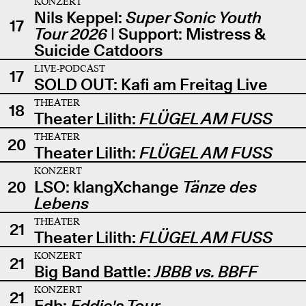
KONZERT
Nils Keppel:
Super Sonic Youth
17
Tour 2026
| Support: Mistress &
Suicide Catdoors
LIVE-PODCAST
17
SOLD OUT: Kafi am Freitag Live
THEATER
18
Theater Lilith:
FLÜGEL AM FUSS
THEATER
20
Theater Lilith:
FLÜGEL AM FUSS
KONZERT
20
LSO: klangXchange
Tänze des
Lebens
THEATER
21
Theater Lilith:
FLÜGEL AM FUSS
KONZERT
21
Big Band Battle:
JBBB vs. BBFF
KONZERT
21
Edb:
Eddie's Tour