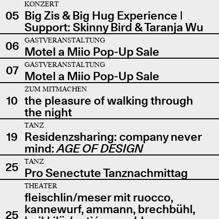
KONZERT
05
Big Zis & Big Hug Experience |
Support: Skinny Bird & Taranja Wu
GASTVERANSTALTUNG
06
Motel a Miio Pop-Up Sale
GASTVERANSTALTUNG
07
Motel a Miio Pop-Up Sale
ZUM MITMACHEN
10
the pleasure of walking through
the night
TANZ
19
Residenzsharing: company never
mind:
AGE OF DESIGN
TANZ
25
Pro Senectute Tanznachmittag
THEATER
fleischlin/meser mit ruocco,
kannewurf, ammann, brechbühl,
25