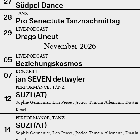
27
Südpol Dance
TANZ
28
Pro Senectute Tanznachmittag
LIVE-PODCAST
29
Drags Uncut
November 2026
LIVE-PODCAST
05
Beziehungskosmos
KONZERT
07
jan SEVEN dettwyler
PERFORMANCE, TANZ
SUZI (AT)
12
Sophie Germanier, Lan Perces, Jessica Tamsin Allemann, Dustin
Kenel
PERFORMANCE, TANZ
SUZI (AT)
14
Sophie Germanier, Lan Perces, Jessica Tamsin Allemann, Dustin