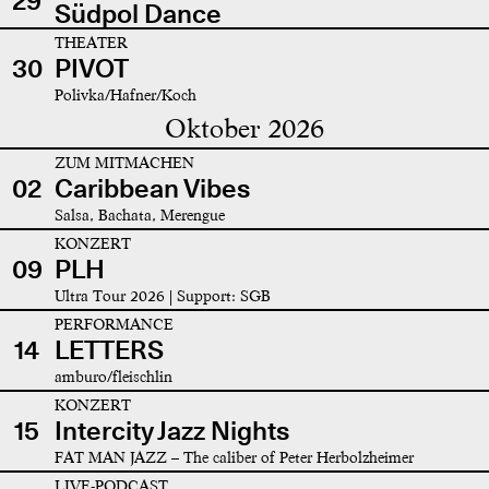
29
Südpol Dance
THEATER
30
PIVOT
Polivka/Hafner/Koch
Oktober 2026
ZUM MITMACHEN
02
Caribbean Vibes
Salsa, Bachata, Merengue
KONZERT
09
PLH
Ultra Tour 2026 | Support: SGB
PERFORMANCE
14
LETTERS
amburo/fleischlin
KONZERT
15
Intercity Jazz Nights
FAT MAN JAZZ – The caliber of Peter Herbolzheimer
LIVE-PODCAST