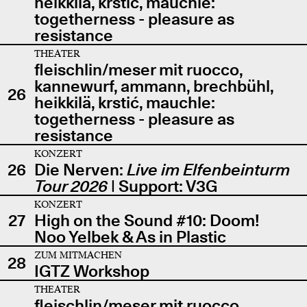
heikkilä, krstić, mauchle:
togetherness - pleasure as
resistance
THEATER
fleischlin/meser mit ruocco,
kannewurf, ammann, brechbühl,
26
heikkilä, krstić, mauchle:
togetherness - pleasure as
resistance
KONZERT
26
Die Nerven:
Live im Elfenbeinturm
Tour 2026
| Support: V3G
KONZERT
27
High on the Sound #10: Doom!
Noo Yelbek & As in Plastic
ZUM MITMACHEN
28
IGTZ Workshop
THEATER
fleischlin/meser mit ruocco,