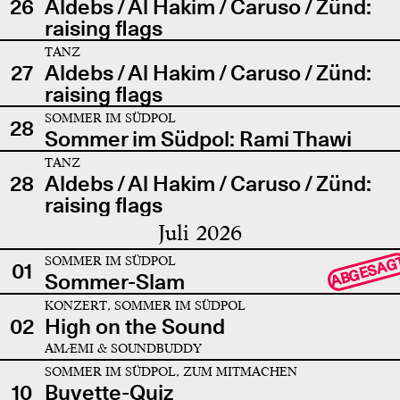
26
Aldebs / Al Hakim / Caruso / Zünd:
raising flags
TANZ
27
Aldebs / Al Hakim / Caruso / Zünd:
raising flags
SOMMER IM SÜDPOL
28
Sommer im Südpol: Rami Thawi
TANZ
28
Aldebs / Al Hakim / Caruso / Zünd:
raising flags
Juli 2026
SOMMER IM SÜDPOL
ABGESAG
01
Sommer-Slam
KONZERT, SOMMER IM SÜDPOL
02
High on the Sound
AMÆMI & SOUNDBUDDY
SOMMER IM SÜDPOL, ZUM MITMACHEN
10
Buvette-Quiz