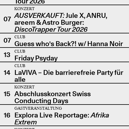
Tour 2026
KONZERT
AUSVERKAUFT:
Jule X, ANRU,
07
areem & Astro Burger:
DiscoTrapper Tour 2026
CLUB
07
Guess who's Back?! w/ Hanna Noir
CLUB
13
Friday Psyday
CLUB
14
LaVIVA – Die barrierefreie Party für
alle
KONZERT
15
Abschlusskonzert Swiss
Conducting Days
GASTVERANSTALTUNG
16
Explora Live Reportage:
Afrika
Extrem