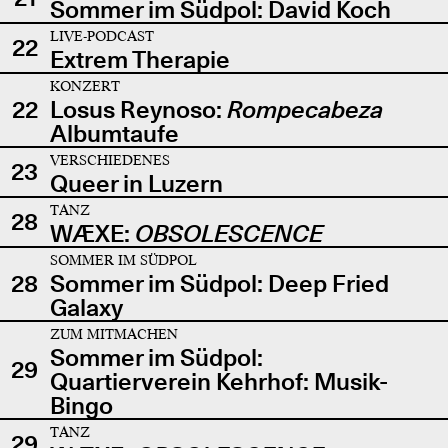
Sommer im Südpol: David Koch
LIVE-PODCAST
22
Extrem Therapie
KONZERT
22
Losus Reynoso:
Rompecabeza
Albumtaufe
VERSCHIEDENES
23
Queer in Luzern
TANZ
28
WÆXE:
OBSOLESCENCE
SOMMER IM SÜDPOL
28
Sommer im Südpol: Deep Fried
Galaxy
ZUM MITMACHEN
Sommer im Südpol:
29
Quartierverein Kehrhof: Musik-
Bingo
TANZ
29