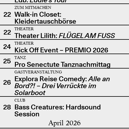
ZUM MITMACHEN
22
Walk-in Closet:
Kleidertauschbörse
THEATER
22
Theater Lilith:
FLÜGEL AM FUSS
THEATER
24
Kick Off Event – PREMIO 2026
TANZ
25
Pro Senectute Tanznachmittag
GASTVERANSTALTUNG
Explora Reise Comedy:
Alle an
26
Bord?! – Drei Verrückte im
Solarboot
CLUB
28
Bass Creatures: Hardsound
Session
April 2026