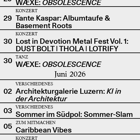
WÆXE:
OBSOLESCENCE
KONZERT
29
Tante Kaspar: Albumtaufe &
Basement Roots
KONZERT
30
Lost in Devotion Metal Fest Vol. 1:
DUST BOLT | THOLA | LOTRIFY
TANZ
30
WÆXE:
OBSOLESCENCE
Juni 2026
VERSCHIEDENES
02
Architekturgalerie Luzern:
KI in
der Architektur
VERSCHIEDENES
03
Sommer im Südpol: Sommer-Slam
ZUM MITMACHEN
05
Caribbean Vibes
KONZERT