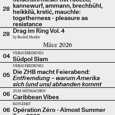
kannewurf, ammann, brechbühl,
28
heikkilä, krstić, mauchle:
togetherness - pleasure as
resistance
Drag im Ring Vol. 4
28
by Rachel Harder
März 2026
VERSCHIEDENES
04
Südpol Slam
VERSCHIEDENES
Die ZHB macht Feierabend:
05
Entfremdung – warum Amerika
sich (und uns) abhanden kommt
ZUM MITMACHEN
06
Caribbean Vibes
KONZERT
06
Opération Zéro - Almost Summer