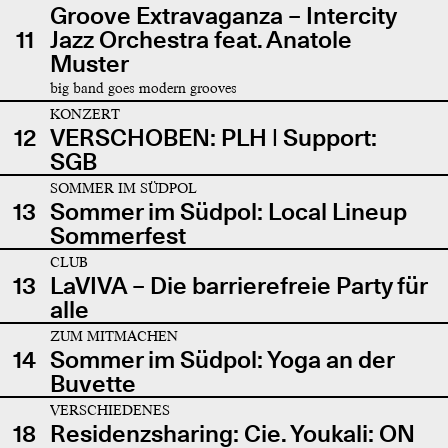
Groove Extravaganza – Intercity
11
Jazz Orchestra feat. Anatole
Muster
big band goes modern grooves
KONZERT
12
VERSCHOBEN: PLH | Support:
SGB
SOMMER IM SÜDPOL
13
Sommer im Südpol: Local Lineup
Sommerfest
CLUB
13
LaVIVA – Die barrierefreie Party für
alle
ZUM MITMACHEN
14
Sommer im Südpol: Yoga an der
Buvette
VERSCHIEDENES
18
Residenzsharing: Cie. Youkali: ON