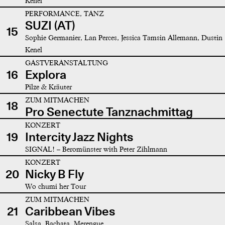
Kenel
PERFORMANCE, TANZ
SUZI (AT)
15
Sophie Germanier, Lan Perces, Jessica Tamsin Allemann, Dustin
Kenel
GASTVERANSTALTUNG
16
Explora
Pilze & Kräuter
ZUM MITMACHEN
18
Pro Senectute Tanznachmittag
KONZERT
19
Intercity Jazz Nights
SIGNAL! – Beromünster with Peter Zihlmann
KONZERT
20
Nicky B Fly
Wo chumi her Tour
ZUM MITMACHEN
21
Caribbean Vibes
Salsa, Bachata, Merengue