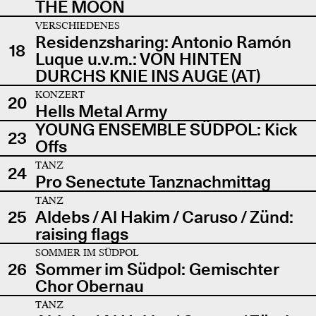
THE MOON
VERSCHIEDENES
Residenzsharing: Antonio Ramón
18
Luque u.v.m.: VON HINTEN
DURCHS KNIE INS AUGE (AT)
KONZERT
20
Hells Metal Army
YOUNG ENSEMBLE SÜDPOL: Kick
23
Offs
TANZ
24
Pro Senectute Tanznachmittag
TANZ
25
Aldebs / Al Hakim / Caruso / Zünd:
raising flags
SOMMER IM SÜDPOL
26
Sommer im Südpol: Gemischter
Chor Obernau
TANZ