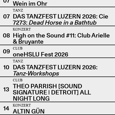
07
Wein im Ohr
TANZ
07
DAS TANZFEST LUZERN 2026: Cie
7273:
Dead Horse in a Bathtub
KONZERT
08
High on the Sound #11: Club Arielle
& Bruyante
CLUB
09
oneHSLU Fest 2026
TANZ
10
DAS TANZFEST LUZERN 2026:
Tanz-Workshops
CLUB
THEO PARRISH [SOUND
13
SIGNATURE | DETROIT] ALL
NIGHT LONG
KONZERT
14
ALTIN GÜN