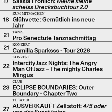
17
Saskia Fröhlich:
Meine kleine
scheiss Drecksbuchtour 2.0
ZUM MITMACHEN
18
Glühvette: Gemütlich ins neue
Jahr
TANZ
21
Pro Senectute Tanznachmittag
KONZERT
21
Camilla Sparksss - Tour 2026
KONZERT
Intercity Jazz Nights: The Angry
22
Man Of Jazz – The mighty Charles
Mingus
CLUB
23
ECLIPSE BOUNDARIES: Outer
Boundary - Chapter Two
THEATER
AUSVERKAUFT Zell:stoff:
4/5 oder
27
von der Kunst keine