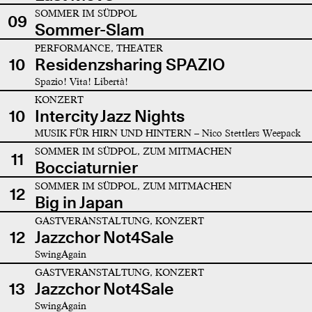
SOMMER IM SÜDPOL
09
Sommer-Slam
PERFORMANCE, THEATER
10
Residenzsharing SPAZIO
Spazio! Vita! Libertà!
KONZERT
10
Intercity Jazz Nights
MUSIK FÜR HIRN UND HINTERN – Nico Stettlers Weepack
SOMMER IM SÜDPOL, ZUM MITMACHEN
11
Bocciaturnier
SOMMER IM SÜDPOL, ZUM MITMACHEN
12
Big in Japan
GASTVERANSTALTUNG, KONZERT
12
Jazzchor Not4Sale
SwingAgain
GASTVERANSTALTUNG, KONZERT
13
Jazzchor Not4Sale
SwingAgain