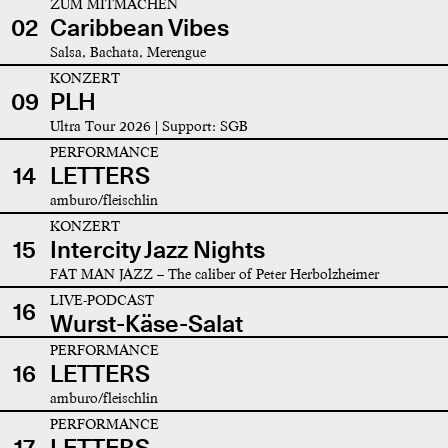
ZUM MITMACHEN
02
Caribbean Vibes
Salsa, Bachata, Merengue
KONZERT
09
PLH
Ultra Tour 2026 | Support: SGB
PERFORMANCE
14
LETTERS
amburo/fleischlin
KONZERT
15
Intercity Jazz Nights
FAT MAN JAZZ – The caliber of Peter Herbolzheimer
LIVE-PODCAST
16
Wurst-Käse-Salat
PERFORMANCE
16
LETTERS
amburo/fleischlin
PERFORMANCE
17
LETTERS