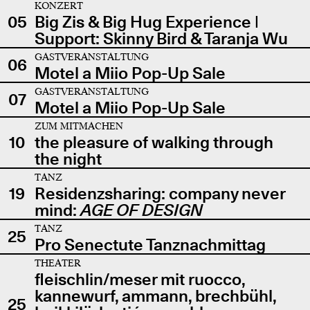
KONZERT
05
Big Zis & Big Hug Experience |
Support: Skinny Bird & Taranja Wu
GASTVERANSTALTUNG
06
Motel a Miio Pop-Up Sale
GASTVERANSTALTUNG
07
Motel a Miio Pop-Up Sale
ZUM MITMACHEN
10
the pleasure of walking through
the night
TANZ
19
Residenzsharing: company never
mind:
AGE OF DESIGN
TANZ
25
Pro Senectute Tanznachmittag
THEATER
fleischlin/meser mit ruocco,
kannewurf, ammann, brechbühl,
25