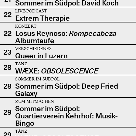
Sommer im Südpol: David Koch
LIVE-PODCAST
22
Extrem Therapie
KONZERT
22
Losus Reynoso:
Rompecabeza
Albumtaufe
VERSCHIEDENES
23
Queer in Luzern
TANZ
28
WÆXE:
OBSOLESCENCE
SOMMER IM SÜDPOL
28
Sommer im Südpol: Deep Fried
Galaxy
ZUM MITMACHEN
Sommer im Südpol:
29
Quartierverein Kehrhof: Musik-
Bingo
TANZ
29