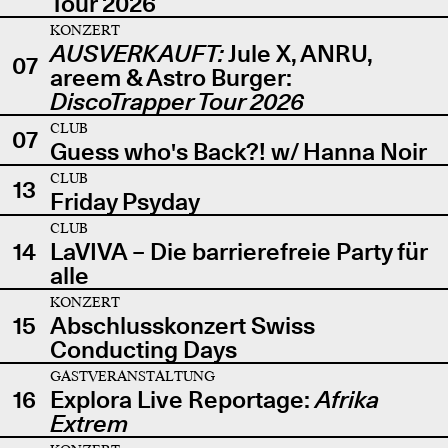
Tour 2026
KONZERT
AUSVERKAUFT:
Jule X, ANRU,
07
areem & Astro Burger:
DiscoTrapper Tour 2026
CLUB
07
Guess who's Back?! w/ Hanna Noir
CLUB
13
Friday Psyday
CLUB
14
LaVIVA – Die barrierefreie Party für
alle
KONZERT
15
Abschlusskonzert Swiss
Conducting Days
GASTVERANSTALTUNG
16
Explora Live Reportage:
Afrika
Extrem