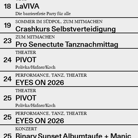
18
LaVIVA
Die barrierefreie Party für alle
SOMMER IM SÜDPOL, ZUM MITMACHEN
19
Crashkurs Selbstverteidigung
ZUM MITMACHEN
23
Pro Senectute Tanznachmittag
THEATER
24
PIVOT
Polivka/Hafner/Koch
PERFORMANCE, TANZ, THEATER
24
EYES ON 2026
THEATER
25
PIVOT
Polivka/Hafner/Koch
PERFORMANCE, TANZ, THEATER
25
EYES ON 2026
KONZERT
25
Binary Sunset Albumtaufe + Manic