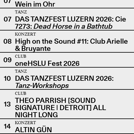
07
Wein im Ohr
TANZ
07
DAS TANZFEST LUZERN 2026: Cie
7273:
Dead Horse in a Bathtub
KONZERT
08
High on the Sound #11: Club Arielle
& Bruyante
CLUB
09
oneHSLU Fest 2026
TANZ
10
DAS TANZFEST LUZERN 2026:
Tanz-Workshops
CLUB
THEO PARRISH [SOUND
13
SIGNATURE | DETROIT] ALL
NIGHT LONG
KONZERT
14
ALTIN GÜN