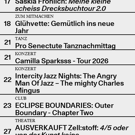
17
Saskia Fröhlich:
Meine kleine
scheiss Drecksbuchtour 2.0
ZUM MITMACHEN
18
Glühvette: Gemütlich ins neue
Jahr
TANZ
21
Pro Senectute Tanznachmittag
KONZERT
21
Camilla Sparksss - Tour 2026
KONZERT
Intercity Jazz Nights: The Angry
22
Man Of Jazz – The mighty Charles
Mingus
CLUB
23
ECLIPSE BOUNDARIES: Outer
Boundary - Chapter Two
THEATER
AUSVERKAUFT Zell:stoff:
4/5 oder
27
von der Kunst keine