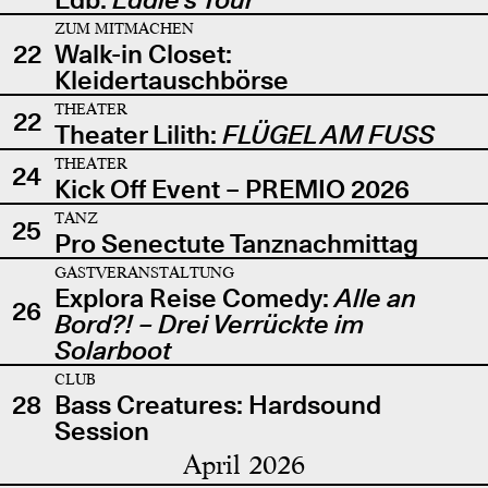
ZUM MITMACHEN
22
Walk-in Closet:
Kleidertauschbörse
THEATER
22
Theater Lilith:
FLÜGEL AM FUSS
THEATER
24
Kick Off Event – PREMIO 2026
TANZ
25
Pro Senectute Tanznachmittag
GASTVERANSTALTUNG
Explora Reise Comedy:
Alle an
26
Bord?! – Drei Verrückte im
Solarboot
CLUB
28
Bass Creatures: Hardsound
Session
April 2026