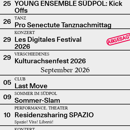
25
YOUNG ENSEMBLE SÜDPOL: Kick
Offs
TANZ
26
Pro Senectute Tanznachmittag
KONZERT
ABGESAG
29
Les Digitales Festival
2026
VERSCHIEDENES
29
Kulturachsenfest 2026
September 2026
CLUB
05
Last Move
SOMMER IM SÜDPOL
09
Sommer-Slam
PERFORMANCE, THEATER
10
Residenzsharing SPAZIO
Spazio! Vita! Libertà!
KONZERT