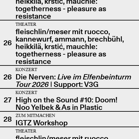
heikkilä, krstić, mauchle:
togetherness - pleasure as
resistance
THEATER
fleischlin/meser mit ruocco,
kannewurf, ammann, brechbühl,
26
heikkilä, krstić, mauchle:
togetherness - pleasure as
resistance
KONZERT
26
Die Nerven:
Live im Elfenbeinturm
Tour 2026
| Support: V3G
KONZERT
27
High on the Sound #10: Doom!
Noo Yelbek & As in Plastic
ZUM MITMACHEN
28
IGTZ Workshop
THEATER
fleischlin/meser mit ruocco,