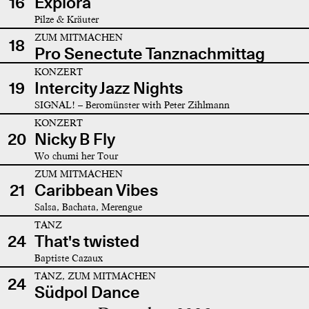
16
Explora
Pilze & Kräuter
ZUM MITMACHEN
18
Pro Senectute Tanznachmittag
KONZERT
19
Intercity Jazz Nights
SIGNAL! – Beromünster with Peter Zihlmann
KONZERT
20
Nicky B Fly
Wo chumi her Tour
ZUM MITMACHEN
21
Caribbean Vibes
Salsa, Bachata, Merengue
TANZ
24
That's twisted
Baptiste Cazaux
TANZ, ZUM MITMACHEN
24
Südpol Dance