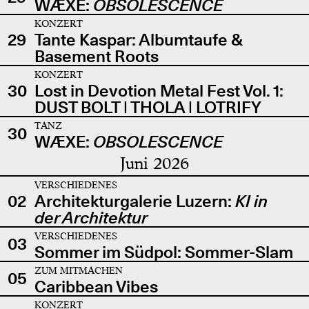
WÆXE:
OBSOLESCENCE
KONZERT
29
Tante Kaspar: Albumtaufe &
Basement Roots
KONZERT
30
Lost in Devotion Metal Fest Vol. 1:
DUST BOLT | THOLA | LOTRIFY
TANZ
30
WÆXE:
OBSOLESCENCE
Juni 2026
VERSCHIEDENES
02
Architekturgalerie Luzern:
KI in
der Architektur
VERSCHIEDENES
03
Sommer im Südpol: Sommer-Slam
ZUM MITMACHEN
05
Caribbean Vibes
KONZERT