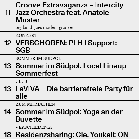
Groove Extravaganza – Intercity
11
Jazz Orchestra feat. Anatole
Muster
big band goes modern grooves
KONZERT
12
VERSCHOBEN: PLH | Support:
SGB
SOMMER IM SÜDPOL
13
Sommer im Südpol: Local Lineup
Sommerfest
CLUB
13
LaVIVA – Die barrierefreie Party für
alle
ZUM MITMACHEN
14
Sommer im Südpol: Yoga an der
Buvette
VERSCHIEDENES
18
Residenzsharing: Cie. Youkali: ON