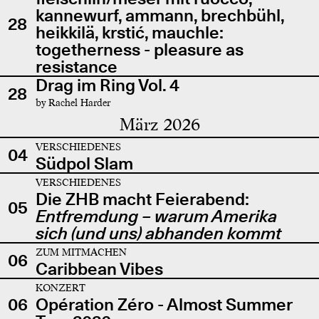
kannewurf, ammann, brechbühl,
28
heikkilä, krstić, mauchle:
togetherness - pleasure as
resistance
Drag im Ring Vol. 4
28
by Rachel Harder
März 2026
VERSCHIEDENES
04
Südpol Slam
VERSCHIEDENES
Die ZHB macht Feierabend:
05
Entfremdung – warum Amerika
sich (und uns) abhanden kommt
ZUM MITMACHEN
06
Caribbean Vibes
KONZERT
06
Opération Zéro - Almost Summer