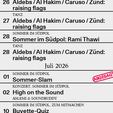
26
Aldebs / Al Hakim / Caruso / Zünd:
raising flags
TANZ
27
Aldebs / Al Hakim / Caruso / Zünd:
raising flags
SOMMER IM SÜDPOL
28
Sommer im Südpol: Rami Thawi
TANZ
28
Aldebs / Al Hakim / Caruso / Zünd:
raising flags
Juli 2026
SOMMER IM SÜDPOL
ABGESAG
01
Sommer-Slam
KONZERT, SOMMER IM SÜDPOL
02
High on the Sound
AMÆMI & SOUNDBUDDY
SOMMER IM SÜDPOL, ZUM MITMACHEN
10
Buvette-Quiz