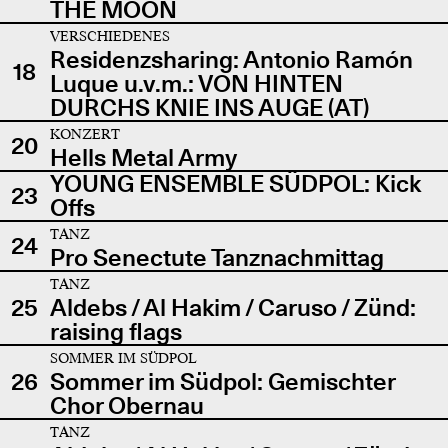
THE MOON
VERSCHIEDENES
Residenzsharing: Antonio Ramón
18
Luque u.v.m.: VON HINTEN
DURCHS KNIE INS AUGE (AT)
KONZERT
20
Hells Metal Army
YOUNG ENSEMBLE SÜDPOL: Kick
23
Offs
TANZ
24
Pro Senectute Tanznachmittag
TANZ
25
Aldebs / Al Hakim / Caruso / Zünd:
raising flags
SOMMER IM SÜDPOL
26
Sommer im Südpol: Gemischter
Chor Obernau
TANZ