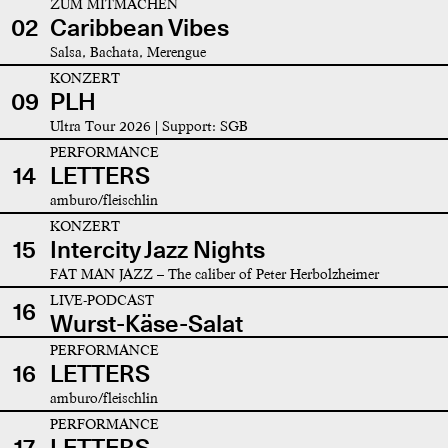
ZUM MITMACHEN
02
Caribbean Vibes
Salsa, Bachata, Merengue
KONZERT
09
PLH
Ultra Tour 2026 | Support: SGB
PERFORMANCE
14
LETTERS
amburo/fleischlin
KONZERT
15
Intercity Jazz Nights
FAT MAN JAZZ – The caliber of Peter Herbolzheimer
LIVE-PODCAST
16
Wurst-Käse-Salat
PERFORMANCE
16
LETTERS
amburo/fleischlin
PERFORMANCE
17
LETTERS