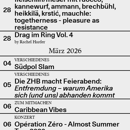
kannewurf, ammann, brechbühl,
28
heikkilä, krstić, mauchle:
togetherness - pleasure as
resistance
Drag im Ring Vol. 4
28
by Rachel Harder
März 2026
VERSCHIEDENES
04
Südpol Slam
VERSCHIEDENES
Die ZHB macht Feierabend:
05
Entfremdung – warum Amerika
sich (und uns) abhanden kommt
ZUM MITMACHEN
06
Caribbean Vibes
KONZERT
06
Opération Zéro - Almost Summer