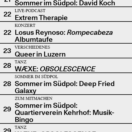
Sommer im Südpol: David Koch
LIVE-PODCAST
22
Extrem Therapie
KONZERT
22
Losus Reynoso:
Rompecabeza
Albumtaufe
VERSCHIEDENES
23
Queer in Luzern
TANZ
28
WÆXE:
OBSOLESCENCE
SOMMER IM SÜDPOL
28
Sommer im Südpol: Deep Fried
Galaxy
ZUM MITMACHEN
Sommer im Südpol:
29
Quartierverein Kehrhof: Musik-
Bingo
TANZ
29