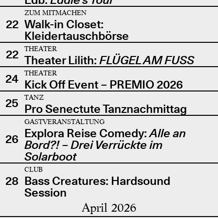
ZUM MITMACHEN
22
Walk-in Closet:
Kleidertauschbörse
THEATER
22
Theater Lilith:
FLÜGEL AM FUSS
THEATER
24
Kick Off Event – PREMIO 2026
TANZ
25
Pro Senectute Tanznachmittag
GASTVERANSTALTUNG
Explora Reise Comedy:
Alle an
26
Bord?! – Drei Verrückte im
Solarboot
CLUB
28
Bass Creatures: Hardsound
Session
April 2026