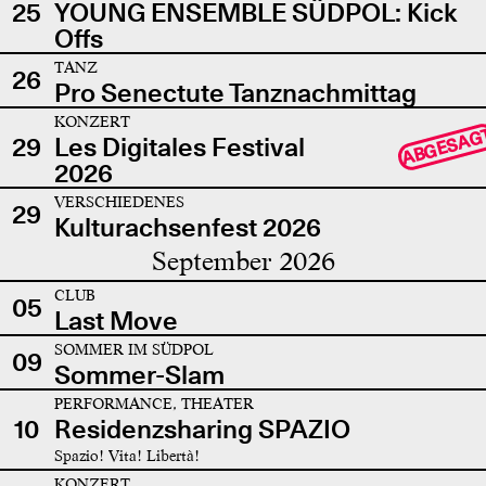
25
YOUNG ENSEMBLE SÜDPOL: Kick
Offs
TANZ
26
Pro Senectute Tanznachmittag
KONZERT
ABGESAG
29
Les Digitales Festival
2026
VERSCHIEDENES
29
Kulturachsenfest 2026
September 2026
CLUB
05
Last Move
SOMMER IM SÜDPOL
09
Sommer-Slam
PERFORMANCE, THEATER
10
Residenzsharing SPAZIO
Spazio! Vita! Libertà!
KONZERT