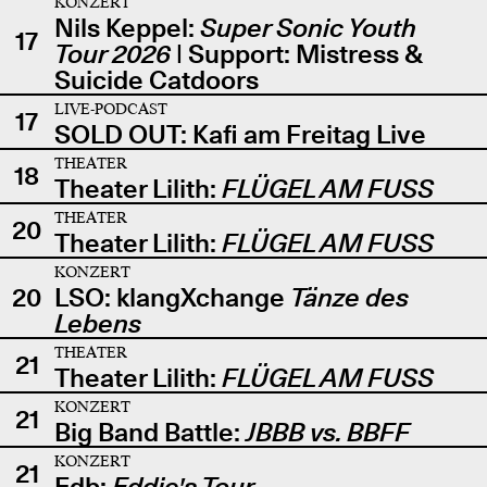
KONZERT
Nils Keppel:
Super Sonic Youth
17
Tour 2026
| Support: Mistress &
Suicide Catdoors
LIVE-PODCAST
17
SOLD OUT: Kafi am Freitag Live
THEATER
18
Theater Lilith:
FLÜGEL AM FUSS
THEATER
20
Theater Lilith:
FLÜGEL AM FUSS
KONZERT
20
LSO: klangXchange
Tänze des
Lebens
THEATER
21
Theater Lilith:
FLÜGEL AM FUSS
KONZERT
21
Big Band Battle:
JBBB vs. BBFF
KONZERT
21
Edb:
Eddie's Tour