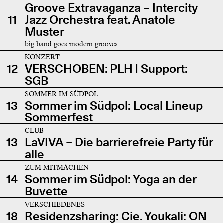
Groove Extravaganza – Intercity
11
Jazz Orchestra feat. Anatole
Muster
big band goes modern grooves
KONZERT
12
VERSCHOBEN: PLH | Support:
SGB
SOMMER IM SÜDPOL
13
Sommer im Südpol: Local Lineup
Sommerfest
CLUB
13
LaVIVA – Die barrierefreie Party für
alle
ZUM MITMACHEN
14
Sommer im Südpol: Yoga an der
Buvette
VERSCHIEDENES
18
Residenzsharing: Cie. Youkali: ON