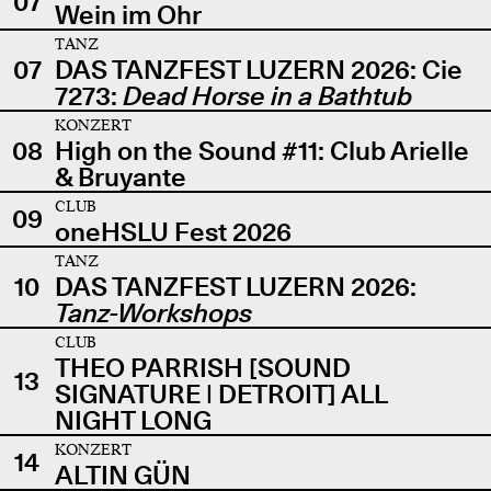
07
Wein im Ohr
TANZ
07
DAS TANZFEST LUZERN 2026: Cie
7273:
Dead Horse in a Bathtub
KONZERT
08
High on the Sound #11: Club Arielle
& Bruyante
CLUB
09
oneHSLU Fest 2026
TANZ
10
DAS TANZFEST LUZERN 2026:
Tanz-Workshops
CLUB
THEO PARRISH [SOUND
13
SIGNATURE | DETROIT] ALL
NIGHT LONG
KONZERT
14
ALTIN GÜN