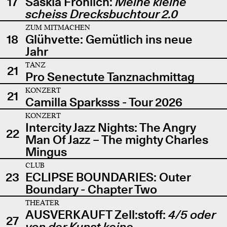
17
Saskia Fröhlich:
Meine kleine
scheiss Drecksbuchtour 2.0
ZUM MITMACHEN
18
Glühvette: Gemütlich ins neue
Jahr
TANZ
21
Pro Senectute Tanznachmittag
KONZERT
21
Camilla Sparksss - Tour 2026
KONZERT
Intercity Jazz Nights: The Angry
22
Man Of Jazz – The mighty Charles
Mingus
CLUB
23
ECLIPSE BOUNDARIES: Outer
Boundary - Chapter Two
THEATER
AUSVERKAUFT Zell:stoff:
4/5 oder
27
von der Kunst keine