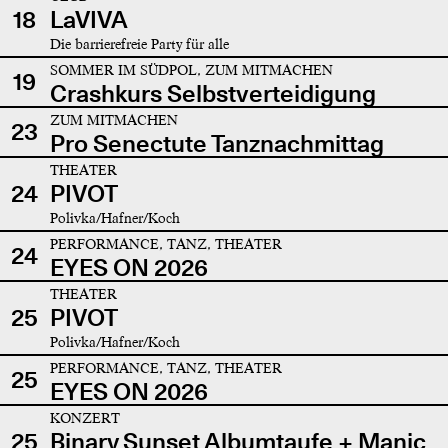
18
LaVIVA
Die barrierefreie Party für alle
SOMMER IM SÜDPOL, ZUM MITMACHEN
19
Crashkurs Selbstverteidigung
ZUM MITMACHEN
23
Pro Senectute Tanznachmittag
THEATER
24
PIVOT
Polivka/Hafner/Koch
PERFORMANCE, TANZ, THEATER
24
EYES ON 2026
THEATER
25
PIVOT
Polivka/Hafner/Koch
PERFORMANCE, TANZ, THEATER
25
EYES ON 2026
KONZERT
25
Binary Sunset Albumtaufe + Manic