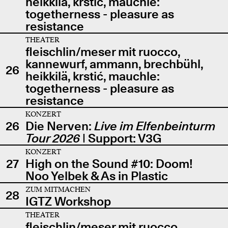
heikkilä, krstić, mauchle:
togetherness - pleasure as
resistance
THEATER
fleischlin/meser mit ruocco,
kannewurf, ammann, brechbühl,
26
heikkilä, krstić, mauchle:
togetherness - pleasure as
resistance
KONZERT
26
Die Nerven:
Live im Elfenbeinturm
Tour 2026
| Support: V3G
KONZERT
27
High on the Sound #10: Doom!
Noo Yelbek & As in Plastic
ZUM MITMACHEN
28
IGTZ Workshop
THEATER
fleischlin/meser mit ruocco,