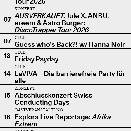
Tour 2026
KONZERT
AUSVERKAUFT:
Jule X, ANRU,
07
areem & Astro Burger:
DiscoTrapper Tour 2026
CLUB
07
Guess who's Back?! w/ Hanna Noir
CLUB
13
Friday Psyday
CLUB
14
LaVIVA – Die barrierefreie Party für
alle
KONZERT
15
Abschlusskonzert Swiss
Conducting Days
GASTVERANSTALTUNG
16
Explora Live Reportage:
Afrika
Extrem