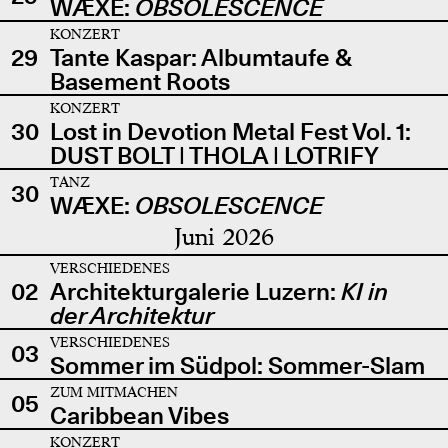
WÆXE:
OBSOLESCENCE
KONZERT
29
Tante Kaspar: Albumtaufe &
Basement Roots
KONZERT
30
Lost in Devotion Metal Fest Vol. 1:
DUST BOLT | THOLA | LOTRIFY
TANZ
30
WÆXE:
OBSOLESCENCE
Juni 2026
VERSCHIEDENES
02
Architekturgalerie Luzern:
KI in
der Architektur
VERSCHIEDENES
03
Sommer im Südpol: Sommer-Slam
ZUM MITMACHEN
05
Caribbean Vibes
KONZERT