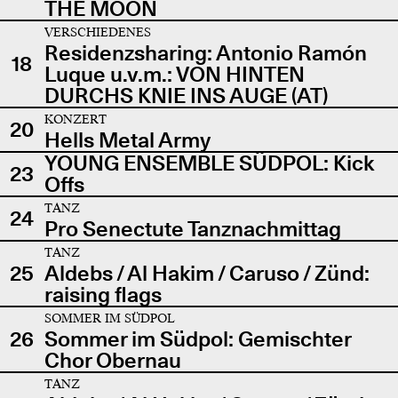
THE MOON
VERSCHIEDENES
Residenzsharing: Antonio Ramón
18
Luque u.v.m.: VON HINTEN
DURCHS KNIE INS AUGE (AT)
KONZERT
20
Hells Metal Army
YOUNG ENSEMBLE SÜDPOL: Kick
23
Offs
TANZ
24
Pro Senectute Tanznachmittag
TANZ
25
Aldebs / Al Hakim / Caruso / Zünd:
raising flags
SOMMER IM SÜDPOL
26
Sommer im Südpol: Gemischter
Chor Obernau
TANZ