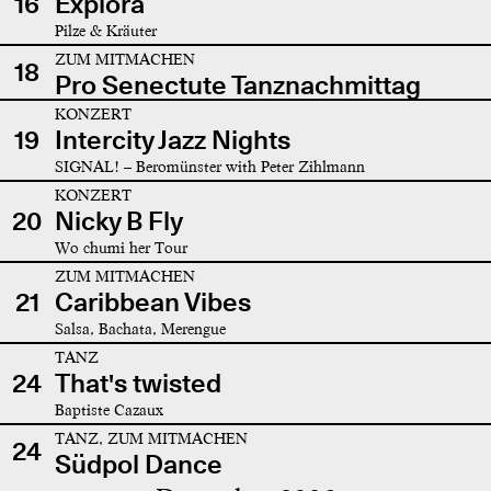
16
Explora
Pilze & Kräuter
ZUM MITMACHEN
18
Pro Senectute Tanznachmittag
KONZERT
19
Intercity Jazz Nights
SIGNAL! – Beromünster with Peter Zihlmann
KONZERT
20
Nicky B Fly
Wo chumi her Tour
ZUM MITMACHEN
21
Caribbean Vibes
Salsa, Bachata, Merengue
TANZ
24
That's twisted
Baptiste Cazaux
TANZ, ZUM MITMACHEN
24
Südpol Dance