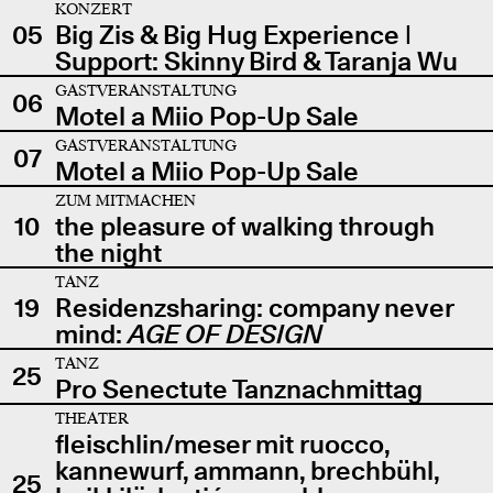
KONZERT
05
Big Zis & Big Hug Experience |
Support: Skinny Bird & Taranja Wu
GASTVERANSTALTUNG
06
Motel a Miio Pop-Up Sale
GASTVERANSTALTUNG
07
Motel a Miio Pop-Up Sale
ZUM MITMACHEN
10
the pleasure of walking through
the night
TANZ
19
Residenzsharing: company never
mind:
AGE OF DESIGN
TANZ
25
Pro Senectute Tanznachmittag
THEATER
fleischlin/meser mit ruocco,
kannewurf, ammann, brechbühl,
25