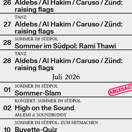
26
Aldebs / Al Hakim / Caruso / Zünd:
raising flags
TANZ
27
Aldebs / Al Hakim / Caruso / Zünd:
raising flags
SOMMER IM SÜDPOL
28
Sommer im Südpol: Rami Thawi
TANZ
28
Aldebs / Al Hakim / Caruso / Zünd:
raising flags
Juli 2026
SOMMER IM SÜDPOL
ABGESAG
01
Sommer-Slam
KONZERT, SOMMER IM SÜDPOL
02
High on the Sound
AMÆMI & SOUNDBUDDY
SOMMER IM SÜDPOL, ZUM MITMACHEN
10
Buvette-Quiz