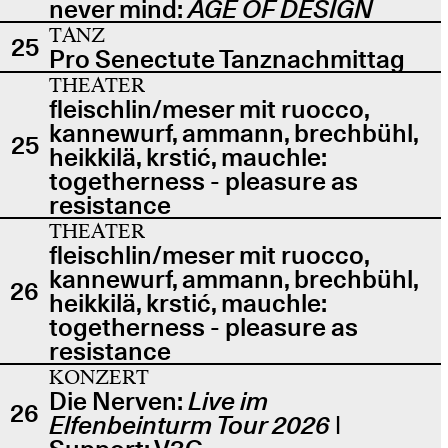
never mind:
AGE OF DESIGN
TANZ
25
Pro Senectute Tanznachmittag
THEATER
fleischlin/meser mit ruocco,
kannewurf, ammann, brechbühl,
25
heikkilä, krstić, mauchle:
togetherness - pleasure as
resistance
THEATER
fleischlin/meser mit ruocco,
kannewurf, ammann, brechbühl,
26
heikkilä, krstić, mauchle:
togetherness - pleasure as
resistance
KONZERT
Die Nerven:
Live im
26
Elfenbeinturm Tour 2026
|