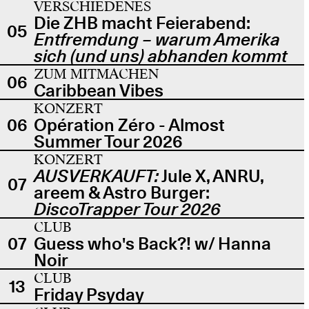
VERSCHIEDENES
Die ZHB macht Feierabend:
05
Entfremdung – warum Amerika
sich (und uns) abhanden kommt
ZUM MITMACHEN
06
Caribbean Vibes
KONZERT
06
Opération Zéro - Almost
Summer Tour 2026
KONZERT
AUSVERKAUFT:
Jule X, ANRU,
07
areem & Astro Burger:
DiscoTrapper Tour 2026
CLUB
07
Guess who's Back?! w/ Hanna
Noir
CLUB
13
Friday Psyday