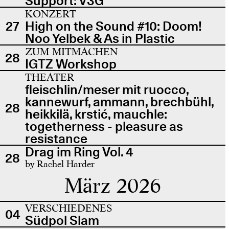
Support: V3G
KONZERT
27
High on the Sound #10: Doom!
Noo Yelbek & As in Plastic
ZUM MITMACHEN
28
IGTZ Workshop
THEATER
fleischlin/meser mit ruocco,
kannewurf, ammann, brechbühl,
28
heikkilä, krstić, mauchle:
togetherness - pleasure as
resistance
Drag im Ring Vol. 4
28
by Rachel Harder
März 2026
VERSCHIEDENES
04
Südpol Slam