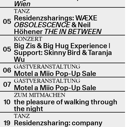
Wien
TANZ
Residenzsharings: WÆXE
05
OBSOLESCENCE
& Neil
Höhener
THE IN BETWEEN
KONZERT
Big Zis & Big Hug Experience |
05
Support: Skinny Bird & Taranja
Wu
GASTVERANSTALTUNG
06
Motel a Miio Pop-Up Sale
GASTVERANSTALTUNG
07
Motel a Miio Pop-Up Sale
ZUM MITMACHEN
10
the pleasure of walking through
the night
TANZ
19
Residenzsharing: company