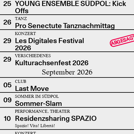
25
YOUNG ENSEMBLE SÜDPOL: Kick
Offs
TANZ
26
Pro Senectute Tanznachmittag
KONZERT
ABGESAG
29
Les Digitales Festival
2026
VERSCHIEDENES
29
Kulturachsenfest 2026
September 2026
CLUB
05
Last Move
SOMMER IM SÜDPOL
09
Sommer-Slam
PERFORMANCE, THEATER
10
Residenzsharing SPAZIO
Spazio! Vita! Libertà!
KONZERT