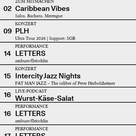
ZUM MITMACHEN
02
Caribbean Vibes
Salsa, Bachata, Merengue
KONZERT
09
PLH
Ultra Tour 2026 | Support: SGB
PERFORMANCE
14
LETTERS
amburo/fleischlin
KONZERT
15
Intercity Jazz Nights
FAT MAN JAZZ – The caliber of Peter Herbolzheimer
LIVE-PODCAST
16
Wurst-Käse-Salat
PERFORMANCE
16
LETTERS
amburo/fleischlin
PERFORMANCE
17
LETTERS