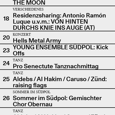
THE MOON
VERSCHIEDENES
Residenzsharing: Antonio Ramón
18
Luque u.v.m.: VON HINTEN
DURCHS KNIE INS AUGE (AT)
KONZERT
20
Hells Metal Army
YOUNG ENSEMBLE SÜDPOL: Kick
23
Offs
TANZ
24
Pro Senectute Tanznachmittag
TANZ
25
Aldebs / Al Hakim / Caruso / Zünd:
raising flags
SOMMER IM SÜDPOL
26
Sommer im Südpol: Gemischter
Chor Obernau
TANZ