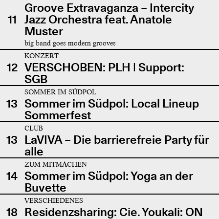
Groove Extravaganza – Intercity
11
Jazz Orchestra feat. Anatole
Muster
big band goes modern grooves
KONZERT
12
VERSCHOBEN: PLH | Support:
SGB
SOMMER IM SÜDPOL
13
Sommer im Südpol: Local Lineup
Sommerfest
CLUB
13
LaVIVA – Die barrierefreie Party für
alle
ZUM MITMACHEN
14
Sommer im Südpol: Yoga an der
Buvette
VERSCHIEDENES
18
Residenzsharing: Cie. Youkali: ON