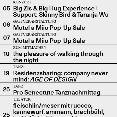
KONZERT
05
Big Zis & Big Hug Experience |
Support: Skinny Bird & Taranja Wu
GASTVERANSTALTUNG
06
Motel a Miio Pop-Up Sale
GASTVERANSTALTUNG
07
Motel a Miio Pop-Up Sale
ZUM MITMACHEN
10
the pleasure of walking through
the night
TANZ
19
Residenzsharing: company never
mind:
AGE OF DESIGN
TANZ
25
Pro Senectute Tanznachmittag
THEATER
fleischlin/meser mit ruocco,
kannewurf, ammann, brechbühl,
25