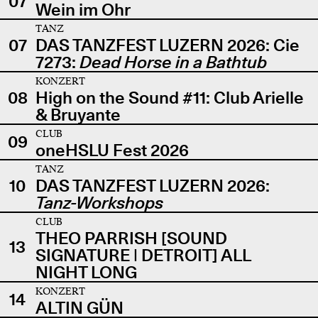
07
Wein im Ohr
TANZ
07
DAS TANZFEST LUZERN 2026: Cie
7273:
Dead Horse in a Bathtub
KONZERT
08
High on the Sound #11: Club Arielle
& Bruyante
CLUB
09
oneHSLU Fest 2026
TANZ
10
DAS TANZFEST LUZERN 2026:
Tanz-Workshops
CLUB
THEO PARRISH [SOUND
13
SIGNATURE | DETROIT] ALL
NIGHT LONG
KONZERT
14
ALTIN GÜN