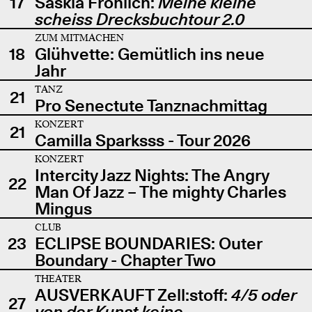
17
Saskia Fröhlich:
Meine kleine
scheiss Drecksbuchtour 2.0
ZUM MITMACHEN
18
Glühvette: Gemütlich ins neue
Jahr
TANZ
21
Pro Senectute Tanznachmittag
KONZERT
21
Camilla Sparksss - Tour 2026
KONZERT
Intercity Jazz Nights: The Angry
22
Man Of Jazz – The mighty Charles
Mingus
CLUB
23
ECLIPSE BOUNDARIES: Outer
Boundary - Chapter Two
THEATER
AUSVERKAUFT Zell:stoff:
4/5 oder
27
von der Kunst keine