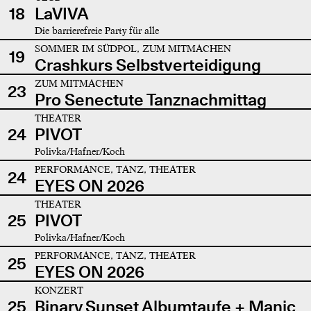
18
LaVIVA
Die barrierefreie Party für alle
SOMMER IM SÜDPOL, ZUM MITMACHEN
19
Crashkurs Selbstverteidigung
ZUM MITMACHEN
23
Pro Senectute Tanznachmittag
THEATER
24
PIVOT
Polivka/Hafner/Koch
PERFORMANCE, TANZ, THEATER
24
EYES ON 2026
THEATER
25
PIVOT
Polivka/Hafner/Koch
PERFORMANCE, TANZ, THEATER
25
EYES ON 2026
KONZERT
25
Binary Sunset Albumtaufe + Manic