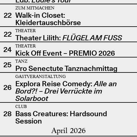
ZUM MITMACHEN
22
Walk-in Closet:
Kleidertauschbörse
THEATER
22
Theater Lilith:
FLÜGEL AM FUSS
THEATER
24
Kick Off Event – PREMIO 2026
TANZ
25
Pro Senectute Tanznachmittag
GASTVERANSTALTUNG
Explora Reise Comedy:
Alle an
26
Bord?! – Drei Verrückte im
Solarboot
CLUB
28
Bass Creatures: Hardsound
Session
April 2026