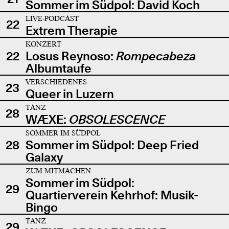
Sommer im Südpol: David Koch
LIVE-PODCAST
22
Extrem Therapie
KONZERT
22
Losus Reynoso:
Rompecabeza
Albumtaufe
VERSCHIEDENES
23
Queer in Luzern
TANZ
28
WÆXE:
OBSOLESCENCE
SOMMER IM SÜDPOL
28
Sommer im Südpol: Deep Fried
Galaxy
ZUM MITMACHEN
Sommer im Südpol:
29
Quartierverein Kehrhof: Musik-
Bingo
TANZ
29