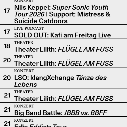
KONZERT
Nils Keppel:
Super Sonic Youth
17
Tour 2026
| Support: Mistress &
Suicide Catdoors
LIVE-PODCAST
17
SOLD OUT: Kafi am Freitag Live
THEATER
18
Theater Lilith:
FLÜGEL AM FUSS
THEATER
20
Theater Lilith:
FLÜGEL AM FUSS
KONZERT
20
LSO: klangXchange
Tänze des
Lebens
THEATER
21
Theater Lilith:
FLÜGEL AM FUSS
KONZERT
21
Big Band Battle:
JBBB vs. BBFF
KONZERT
21
Edb:
Eddie's Tour