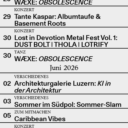
WÆXE:
OBSOLESCENCE
KONZERT
29
Tante Kaspar: Albumtaufe &
Basement Roots
KONZERT
30
Lost in Devotion Metal Fest Vol. 1:
DUST BOLT | THOLA | LOTRIFY
TANZ
30
WÆXE:
OBSOLESCENCE
Juni 2026
VERSCHIEDENES
02
Architekturgalerie Luzern:
KI in
der Architektur
VERSCHIEDENES
03
Sommer im Südpol: Sommer-Slam
ZUM MITMACHEN
05
Caribbean Vibes
KONZERT