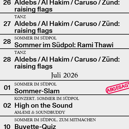
26
Aldebs / Al Hakim / Caruso / Zünd:
raising flags
TANZ
27
Aldebs / Al Hakim / Caruso / Zünd:
raising flags
SOMMER IM SÜDPOL
28
Sommer im Südpol: Rami Thawi
TANZ
28
Aldebs / Al Hakim / Caruso / Zünd:
raising flags
Juli 2026
SOMMER IM SÜDPOL
ABGESAG
01
Sommer-Slam
KONZERT, SOMMER IM SÜDPOL
02
High on the Sound
AMÆMI & SOUNDBUDDY
SOMMER IM SÜDPOL, ZUM MITMACHEN
10
Buvette-Quiz