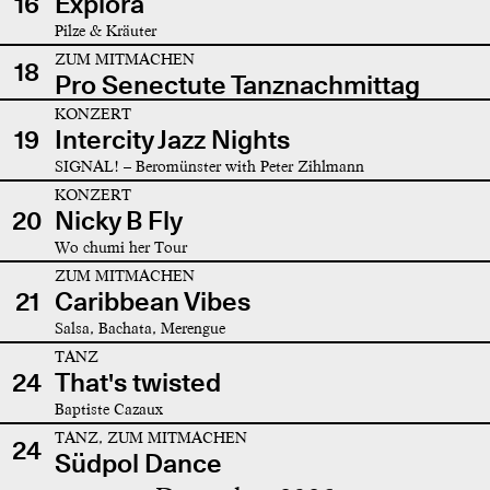
16
Explora
Pilze & Kräuter
ZUM MITMACHEN
18
Pro Senectute Tanznachmittag
KONZERT
19
Intercity Jazz Nights
SIGNAL! – Beromünster with Peter Zihlmann
KONZERT
20
Nicky B Fly
Wo chumi her Tour
ZUM MITMACHEN
21
Caribbean Vibes
Salsa, Bachata, Merengue
TANZ
24
That's twisted
Baptiste Cazaux
TANZ, ZUM MITMACHEN
24
Südpol Dance