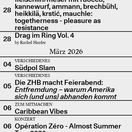
kannewurf, ammann, brechbühl,
28
heikkilä, krstić, mauchle:
togetherness - pleasure as
resistance
Drag im Ring Vol. 4
28
by Rachel Harder
März 2026
VERSCHIEDENES
04
Südpol Slam
VERSCHIEDENES
Die ZHB macht Feierabend:
05
Entfremdung – warum Amerika
sich (und uns) abhanden kommt
ZUM MITMACHEN
06
Caribbean Vibes
KONZERT
06
Opération Zéro - Almost Summer