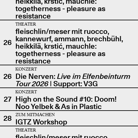
heikkilä, krstić, mauchle:
togetherness - pleasure as
resistance
THEATER
fleischlin/meser mit ruocco,
kannewurf, ammann, brechbühl,
26
heikkilä, krstić, mauchle:
togetherness - pleasure as
resistance
KONZERT
26
Die Nerven:
Live im Elfenbeinturm
Tour 2026
| Support: V3G
KONZERT
27
High on the Sound #10: Doom!
Noo Yelbek & As in Plastic
ZUM MITMACHEN
28
IGTZ Workshop
THEATER
fleischlin/meser mit ruocco,