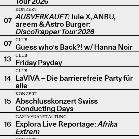
Tour 2026
KONZERT
AUSVERKAUFT:
Jule X, ANRU,
07
areem & Astro Burger:
DiscoTrapper Tour 2026
CLUB
07
Guess who's Back?! w/ Hanna Noir
CLUB
13
Friday Psyday
CLUB
14
LaVIVA – Die barrierefreie Party für
alle
KONZERT
15
Abschlusskonzert Swiss
Conducting Days
GASTVERANSTALTUNG
16
Explora Live Reportage:
Afrika
Extrem