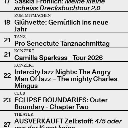
17
Saskia Fröhlich:
Meine kleine
scheiss Drecksbuchtour 2.0
ZUM MITMACHEN
18
Glühvette: Gemütlich ins neue
Jahr
TANZ
21
Pro Senectute Tanznachmittag
KONZERT
21
Camilla Sparksss - Tour 2026
KONZERT
Intercity Jazz Nights: The Angry
22
Man Of Jazz – The mighty Charles
Mingus
CLUB
23
ECLIPSE BOUNDARIES: Outer
Boundary - Chapter Two
THEATER
AUSVERKAUFT Zell:stoff:
4/5 oder
27
von der Kunst keine