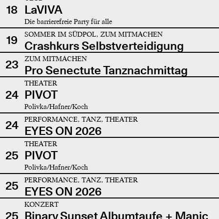
18
LaVIVA
Die barrierefreie Party für alle
SOMMER IM SÜDPOL, ZUM MITMACHEN
19
Crashkurs Selbstverteidigung
ZUM MITMACHEN
23
Pro Senectute Tanznachmittag
THEATER
24
PIVOT
Polivka/Hafner/Koch
PERFORMANCE, TANZ, THEATER
24
EYES ON 2026
THEATER
25
PIVOT
Polivka/Hafner/Koch
PERFORMANCE, TANZ, THEATER
25
EYES ON 2026
KONZERT
25
Binary Sunset Albumtaufe + Manic