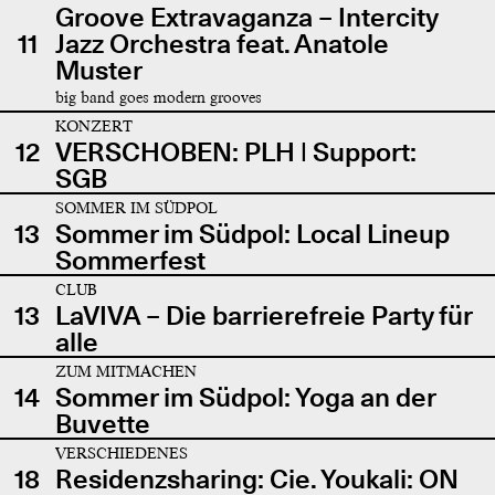
Groove Extravaganza – Intercity
11
Jazz Orchestra feat. Anatole
Muster
big band goes modern grooves
KONZERT
12
VERSCHOBEN: PLH | Support:
SGB
SOMMER IM SÜDPOL
13
Sommer im Südpol: Local Lineup
Sommerfest
CLUB
13
LaVIVA – Die barrierefreie Party für
alle
ZUM MITMACHEN
14
Sommer im Südpol: Yoga an der
Buvette
VERSCHIEDENES
18
Residenzsharing: Cie. Youkali: ON