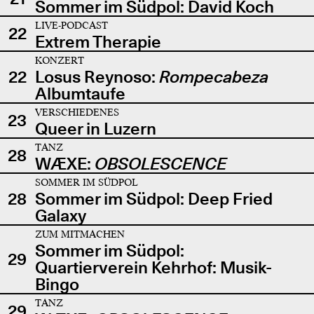
Sommer im Südpol: David Koch
LIVE-PODCAST
22
Extrem Therapie
KONZERT
22
Losus Reynoso:
Rompecabeza
Albumtaufe
VERSCHIEDENES
23
Queer in Luzern
TANZ
28
WÆXE:
OBSOLESCENCE
SOMMER IM SÜDPOL
28
Sommer im Südpol: Deep Fried
Galaxy
ZUM MITMACHEN
Sommer im Südpol:
29
Quartierverein Kehrhof: Musik-
Bingo
TANZ
29