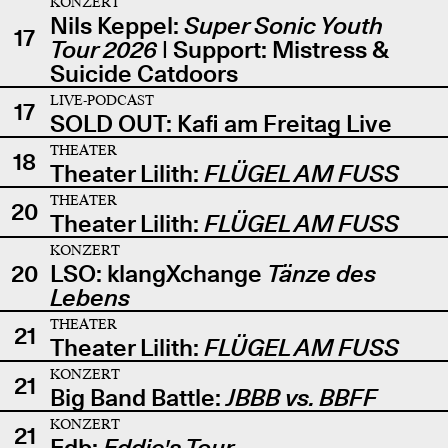
KONZERT
Nils Keppel:
Super Sonic Youth
17
Tour 2026
| Support: Mistress &
Suicide Catdoors
LIVE-PODCAST
17
SOLD OUT: Kafi am Freitag Live
THEATER
18
Theater Lilith:
FLÜGEL AM FUSS
THEATER
20
Theater Lilith:
FLÜGEL AM FUSS
KONZERT
20
LSO: klangXchange
Tänze des
Lebens
THEATER
21
Theater Lilith:
FLÜGEL AM FUSS
KONZERT
21
Big Band Battle:
JBBB vs. BBFF
KONZERT
21
Edb:
Eddie's Tour