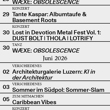
WÆXE:
OBSOLESCENCE
KONZERT
29
Tante Kaspar: Albumtaufe &
Basement Roots
KONZERT
30
Lost in Devotion Metal Fest Vol. 1:
DUST BOLT | THOLA | LOTRIFY
TANZ
30
WÆXE:
OBSOLESCENCE
Juni 2026
VERSCHIEDENES
02
Architekturgalerie Luzern:
KI in
der Architektur
VERSCHIEDENES
03
Sommer im Südpol: Sommer-Slam
ZUM MITMACHEN
05
Caribbean Vibes
KONZERT