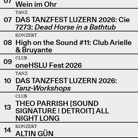
07
Wein im Ohr
TANZ
07
DAS TANZFEST LUZERN 2026: Cie
7273:
Dead Horse in a Bathtub
KONZERT
08
High on the Sound #11: Club Arielle
& Bruyante
CLUB
09
oneHSLU Fest 2026
TANZ
10
DAS TANZFEST LUZERN 2026:
Tanz-Workshops
CLUB
THEO PARRISH [SOUND
13
SIGNATURE | DETROIT] ALL
NIGHT LONG
KONZERT
14
ALTIN GÜN