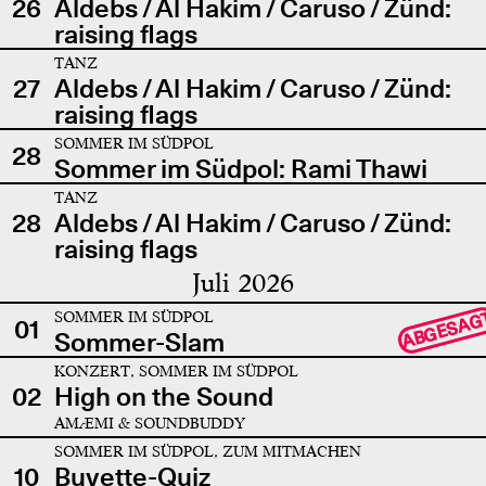
26
Aldebs / Al Hakim / Caruso / Zünd:
raising flags
TANZ
27
Aldebs / Al Hakim / Caruso / Zünd:
raising flags
SOMMER IM SÜDPOL
28
Sommer im Südpol: Rami Thawi
TANZ
28
Aldebs / Al Hakim / Caruso / Zünd:
raising flags
Juli 2026
SOMMER IM SÜDPOL
ABGESAG
01
Sommer-Slam
KONZERT, SOMMER IM SÜDPOL
02
High on the Sound
AMÆMI & SOUNDBUDDY
SOMMER IM SÜDPOL, ZUM MITMACHEN
10
Buvette-Quiz