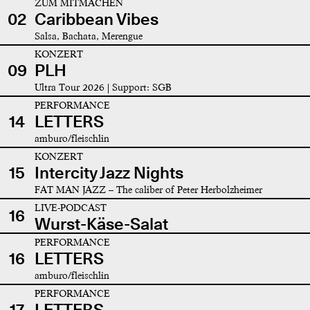
ZUM MITMACHEN
02
Caribbean Vibes
Salsa, Bachata, Merengue
KONZERT
09
PLH
Ultra Tour 2026 | Support: SGB
PERFORMANCE
14
LETTERS
amburo/fleischlin
KONZERT
15
Intercity Jazz Nights
FAT MAN JAZZ – The caliber of Peter Herbolzheimer
LIVE-PODCAST
16
Wurst-Käse-Salat
PERFORMANCE
16
LETTERS
amburo/fleischlin
PERFORMANCE
17
LETTERS