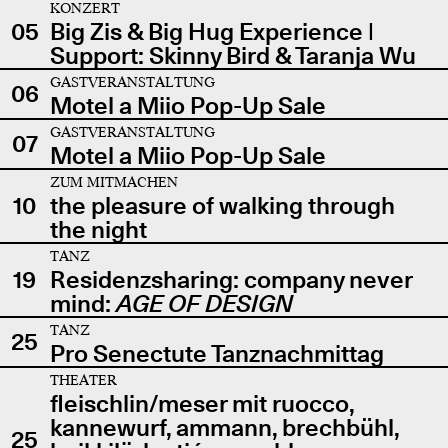
KONZERT
05
Big Zis & Big Hug Experience |
Support: Skinny Bird & Taranja Wu
GASTVERANSTALTUNG
06
Motel a Miio Pop-Up Sale
GASTVERANSTALTUNG
07
Motel a Miio Pop-Up Sale
ZUM MITMACHEN
10
the pleasure of walking through
the night
TANZ
19
Residenzsharing: company never
mind:
AGE OF DESIGN
TANZ
25
Pro Senectute Tanznachmittag
THEATER
fleischlin/meser mit ruocco,
kannewurf, ammann, brechbühl,
25