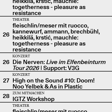
heikkilä, krstić, mauchle:
togetherness - pleasure as
resistance
THEATER
fleischlin/meser mit ruocco,
kannewurf, ammann, brechbühl,
26
heikkilä, krstić, mauchle:
togetherness - pleasure as
resistance
KONZERT
26
Die Nerven:
Live im Elfenbeinturm
Tour 2026
| Support: V3G
KONZERT
27
High on the Sound #10: Doom!
Noo Yelbek & As in Plastic
ZUM MITMACHEN
28
IGTZ Workshop
THEATER
fleischlin/meser mit ruocco,