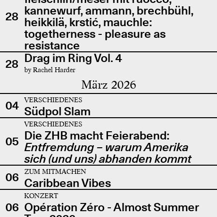
kannewurf, ammann, brechbühl,
28
heikkilä, krstić, mauchle:
togetherness - pleasure as
resistance
Drag im Ring Vol. 4
28
by Rachel Harder
März 2026
VERSCHIEDENES
04
Südpol Slam
VERSCHIEDENES
Die ZHB macht Feierabend:
05
Entfremdung – warum Amerika
sich (und uns) abhanden kommt
ZUM MITMACHEN
06
Caribbean Vibes
KONZERT
06
Opération Zéro - Almost Summer