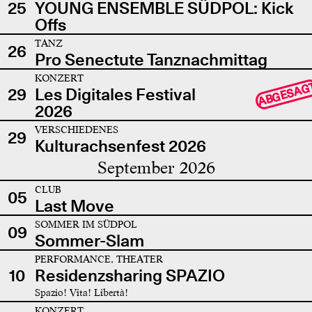
25
YOUNG ENSEMBLE SÜDPOL: Kick
Offs
TANZ
26
Pro Senectute Tanznachmittag
KONZERT
ABGESAG
29
Les Digitales Festival
2026
VERSCHIEDENES
29
Kulturachsenfest 2026
September 2026
CLUB
05
Last Move
SOMMER IM SÜDPOL
09
Sommer-Slam
PERFORMANCE, THEATER
10
Residenzsharing SPAZIO
Spazio! Vita! Libertà!
KONZERT