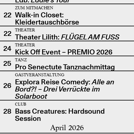
ZUM MITMACHEN
22
Walk-in Closet:
Kleidertauschbörse
THEATER
22
Theater Lilith:
FLÜGEL AM FUSS
THEATER
24
Kick Off Event – PREMIO 2026
TANZ
25
Pro Senectute Tanznachmittag
GASTVERANSTALTUNG
Explora Reise Comedy:
Alle an
26
Bord?! – Drei Verrückte im
Solarboot
CLUB
28
Bass Creatures: Hardsound
Session
April 2026