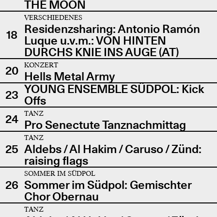
THE MOON
VERSCHIEDENES
Residenzsharing: Antonio Ramón
18
Luque u.v.m.: VON HINTEN
DURCHS KNIE INS AUGE (AT)
KONZERT
20
Hells Metal Army
YOUNG ENSEMBLE SÜDPOL: Kick
23
Offs
TANZ
24
Pro Senectute Tanznachmittag
TANZ
25
Aldebs / Al Hakim / Caruso / Zünd:
raising flags
SOMMER IM SÜDPOL
26
Sommer im Südpol: Gemischter
Chor Obernau
TANZ