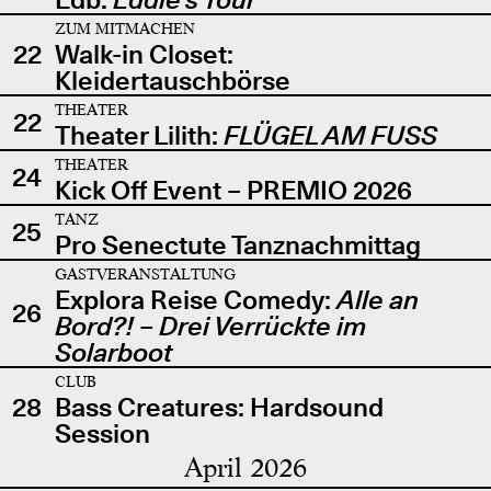
ZUM MITMACHEN
22
Walk-in Closet:
Kleidertauschbörse
THEATER
22
Theater Lilith:
FLÜGEL AM FUSS
THEATER
24
Kick Off Event – PREMIO 2026
TANZ
25
Pro Senectute Tanznachmittag
GASTVERANSTALTUNG
Explora Reise Comedy:
Alle an
26
Bord?! – Drei Verrückte im
Solarboot
CLUB
28
Bass Creatures: Hardsound
Session
April 2026