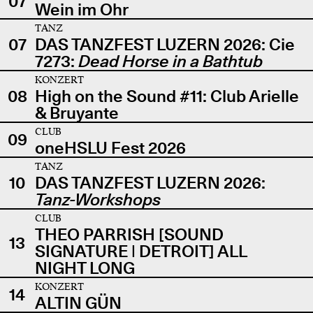
07
Wein im Ohr
TANZ
07
DAS TANZFEST LUZERN 2026: Cie
7273:
Dead Horse in a Bathtub
KONZERT
08
High on the Sound #11: Club Arielle
& Bruyante
CLUB
09
oneHSLU Fest 2026
TANZ
10
DAS TANZFEST LUZERN 2026:
Tanz-Workshops
CLUB
THEO PARRISH [SOUND
13
SIGNATURE | DETROIT] ALL
NIGHT LONG
KONZERT
14
ALTIN GÜN