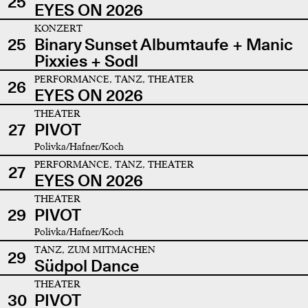
25
EYES ON 2026
KONZERT
25
Binary Sunset Albumtaufe + Manic
Pixxies + Sodl
PERFORMANCE, TANZ, THEATER
26
EYES ON 2026
THEATER
27
PIVOT
Polivka/Hafner/Koch
PERFORMANCE, TANZ, THEATER
27
EYES ON 2026
THEATER
29
PIVOT
Polivka/Hafner/Koch
TANZ, ZUM MITMACHEN
29
Südpol Dance
THEATER
30
PIVOT