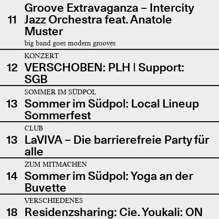
Groove Extravaganza – Intercity
11
Jazz Orchestra feat. Anatole
Muster
big band goes modern grooves
KONZERT
12
VERSCHOBEN: PLH | Support:
SGB
SOMMER IM SÜDPOL
13
Sommer im Südpol: Local Lineup
Sommerfest
CLUB
13
LaVIVA – Die barrierefreie Party für
alle
ZUM MITMACHEN
14
Sommer im Südpol: Yoga an der
Buvette
VERSCHIEDENES
18
Residenzsharing: Cie. Youkali: ON