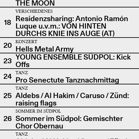
THE MOON
VERSCHIEDENES
Residenzsharing: Antonio Ramón
18
Luque u.v.m.: VON HINTEN
DURCHS KNIE INS AUGE (AT)
KONZERT
20
Hells Metal Army
YOUNG ENSEMBLE SÜDPOL: Kick
23
Offs
TANZ
24
Pro Senectute Tanznachmittag
TANZ
25
Aldebs / Al Hakim / Caruso / Zünd:
raising flags
SOMMER IM SÜDPOL
26
Sommer im Südpol: Gemischter
Chor Obernau
TANZ