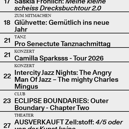
17
Saskia Fröhlich:
Meine kleine
scheiss Drecksbuchtour 2.0
ZUM MITMACHEN
18
Glühvette: Gemütlich ins neue
Jahr
TANZ
21
Pro Senectute Tanznachmittag
KONZERT
21
Camilla Sparksss - Tour 2026
KONZERT
Intercity Jazz Nights: The Angry
22
Man Of Jazz – The mighty Charles
Mingus
CLUB
23
ECLIPSE BOUNDARIES: Outer
Boundary - Chapter Two
THEATER
AUSVERKAUFT Zell:stoff:
4/5 oder
27
von der Kunst keine