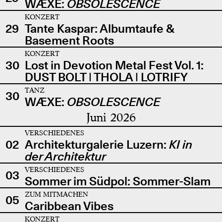
WÆXE:
OBSOLESCENCE
KONZERT
29
Tante Kaspar: Albumtaufe &
Basement Roots
KONZERT
30
Lost in Devotion Metal Fest Vol. 1:
DUST BOLT | THOLA | LOTRIFY
TANZ
30
WÆXE:
OBSOLESCENCE
Juni 2026
VERSCHIEDENES
02
Architekturgalerie Luzern:
KI in
der Architektur
VERSCHIEDENES
03
Sommer im Südpol: Sommer-Slam
ZUM MITMACHEN
05
Caribbean Vibes
KONZERT