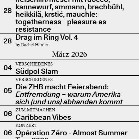
kannewurf, ammann, brechbühl,
28
heikkilä, krstić, mauchle:
togetherness - pleasure as
resistance
Drag im Ring Vol. 4
28
by Rachel Harder
März 2026
VERSCHIEDENES
04
Südpol Slam
VERSCHIEDENES
Die ZHB macht Feierabend:
05
Entfremdung – warum Amerika
sich (und uns) abhanden kommt
ZUM MITMACHEN
06
Caribbean Vibes
KONZERT
06
Opération Zéro - Almost Summer