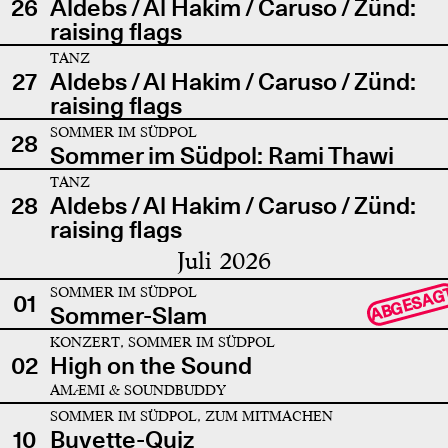
26
Aldebs / Al Hakim / Caruso / Zünd:
raising flags
TANZ
27
Aldebs / Al Hakim / Caruso / Zünd:
raising flags
SOMMER IM SÜDPOL
28
Sommer im Südpol: Rami Thawi
TANZ
28
Aldebs / Al Hakim / Caruso / Zünd:
raising flags
Juli 2026
SOMMER IM SÜDPOL
ABGESAG
01
Sommer-Slam
KONZERT, SOMMER IM SÜDPOL
02
High on the Sound
AMÆMI & SOUNDBUDDY
SOMMER IM SÜDPOL, ZUM MITMACHEN
10
Buvette-Quiz