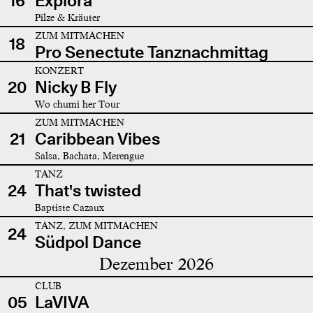
16
Explora
Pilze & Kräuter
ZUM MITMACHEN
18
Pro Senectute Tanznachmittag
KONZERT
20
Nicky B Fly
Wo chumi her Tour
ZUM MITMACHEN
21
Caribbean Vibes
Salsa, Bachata, Merengue
TANZ
24
That's twisted
Baptiste Cazaux
TANZ, ZUM MITMACHEN
24
Südpol Dance
Dezember 2026
CLUB
05
LaVIVA