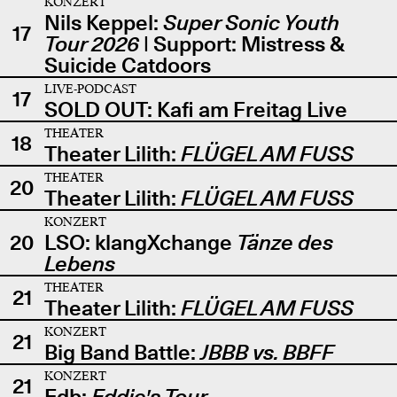
KONZERT
Nils Keppel:
Super Sonic Youth
17
Tour 2026
| Support: Mistress &
Suicide Catdoors
LIVE-PODCAST
17
SOLD OUT: Kafi am Freitag Live
THEATER
18
Theater Lilith:
FLÜGEL AM FUSS
THEATER
20
Theater Lilith:
FLÜGEL AM FUSS
KONZERT
20
LSO: klangXchange
Tänze des
Lebens
THEATER
21
Theater Lilith:
FLÜGEL AM FUSS
KONZERT
21
Big Band Battle:
JBBB vs. BBFF
KONZERT
21
Edb:
Eddie's Tour