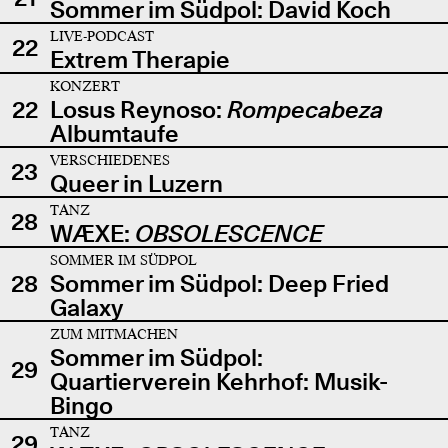
Sommer im Südpol: David Koch
LIVE-PODCAST
22
Extrem Therapie
KONZERT
22
Losus Reynoso:
Rompecabeza
Albumtaufe
VERSCHIEDENES
23
Queer in Luzern
TANZ
28
WÆXE:
OBSOLESCENCE
SOMMER IM SÜDPOL
28
Sommer im Südpol: Deep Fried
Galaxy
ZUM MITMACHEN
Sommer im Südpol:
29
Quartierverein Kehrhof: Musik-
Bingo
TANZ
29