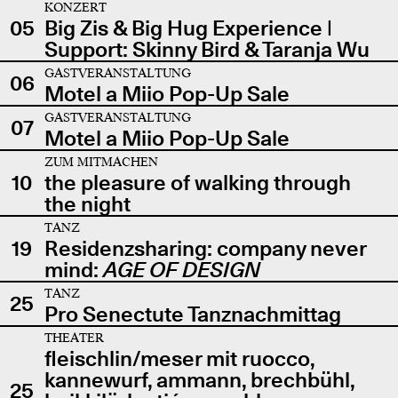
KONZERT
05
Big Zis & Big Hug Experience |
Support: Skinny Bird & Taranja Wu
GASTVERANSTALTUNG
06
Motel a Miio Pop-Up Sale
GASTVERANSTALTUNG
07
Motel a Miio Pop-Up Sale
ZUM MITMACHEN
10
the pleasure of walking through
the night
TANZ
19
Residenzsharing: company never
mind:
AGE OF DESIGN
TANZ
25
Pro Senectute Tanznachmittag
THEATER
fleischlin/meser mit ruocco,
kannewurf, ammann, brechbühl,
25