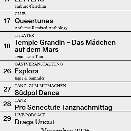
amburo/fleischlin
CLUB
17
Queertunes
Anthems Remixed Anthology
THEATER
Temple Grandin – Das Mädchen
18
auf dem Mars
Team Tam Tam
GASTVERANSTALTUNG
26
Explora
Jäger & Sammler
TANZ, ZUM MITMACHEN
27
Südpol Dance
TANZ
28
Pro Senectute Tanznachmittag
LIVE-PODCAST
29
Drags Uncut
November 2026