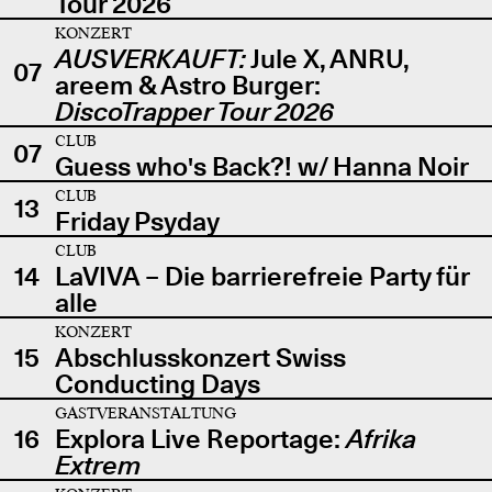
Tour 2026
KONZERT
AUSVERKAUFT:
Jule X, ANRU,
07
areem & Astro Burger:
DiscoTrapper Tour 2026
CLUB
07
Guess who's Back?! w/ Hanna Noir
CLUB
13
Friday Psyday
CLUB
14
LaVIVA – Die barrierefreie Party für
alle
KONZERT
15
Abschlusskonzert Swiss
Conducting Days
GASTVERANSTALTUNG
16
Explora Live Reportage:
Afrika
Extrem