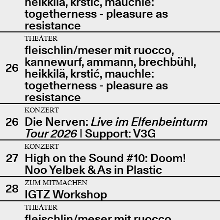
heikkilä, krstić, mauchle:
togetherness - pleasure as
resistance
THEATER
fleischlin/meser mit ruocco,
kannewurf, ammann, brechbühl,
26
heikkilä, krstić, mauchle:
togetherness - pleasure as
resistance
KONZERT
26
Die Nerven:
Live im Elfenbeinturm
Tour 2026
| Support: V3G
KONZERT
27
High on the Sound #10: Doom!
Noo Yelbek & As in Plastic
ZUM MITMACHEN
28
IGTZ Workshop
THEATER
fleischlin/meser mit ruocco,