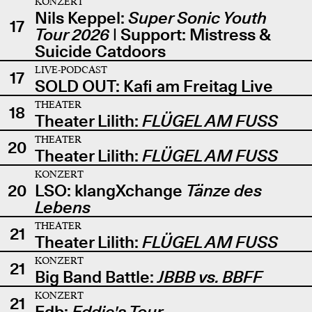
KONZERT
Nils Keppel:
Super Sonic Youth
17
Tour 2026
| Support: Mistress &
Suicide Catdoors
LIVE-PODCAST
17
SOLD OUT: Kafi am Freitag Live
THEATER
18
Theater Lilith:
FLÜGEL AM FUSS
THEATER
20
Theater Lilith:
FLÜGEL AM FUSS
KONZERT
20
LSO: klangXchange
Tänze des
Lebens
THEATER
21
Theater Lilith:
FLÜGEL AM FUSS
KONZERT
21
Big Band Battle:
JBBB vs. BBFF
KONZERT
21
Edb:
Eddie's Tour