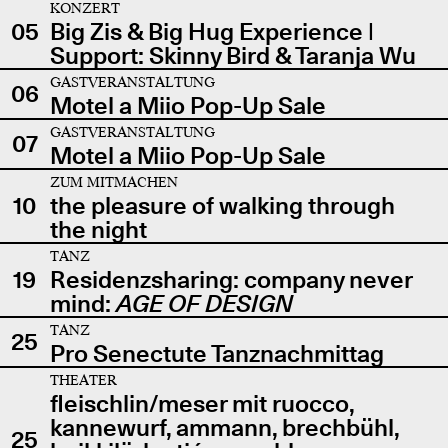
KONZERT
05
Big Zis & Big Hug Experience |
Support: Skinny Bird & Taranja Wu
GASTVERANSTALTUNG
06
Motel a Miio Pop-Up Sale
GASTVERANSTALTUNG
07
Motel a Miio Pop-Up Sale
ZUM MITMACHEN
10
the pleasure of walking through
the night
TANZ
19
Residenzsharing: company never
mind:
AGE OF DESIGN
TANZ
25
Pro Senectute Tanznachmittag
THEATER
fleischlin/meser mit ruocco,
kannewurf, ammann, brechbühl,
25