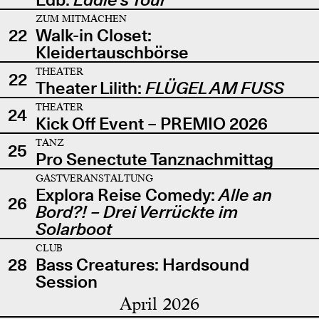
ZUM MITMACHEN
22
Walk-in Closet:
Kleidertauschbörse
THEATER
22
Theater Lilith:
FLÜGEL AM FUSS
THEATER
24
Kick Off Event – PREMIO 2026
TANZ
25
Pro Senectute Tanznachmittag
GASTVERANSTALTUNG
Explora Reise Comedy:
Alle an
26
Bord?! – Drei Verrückte im
Solarboot
CLUB
28
Bass Creatures: Hardsound
Session
April 2026