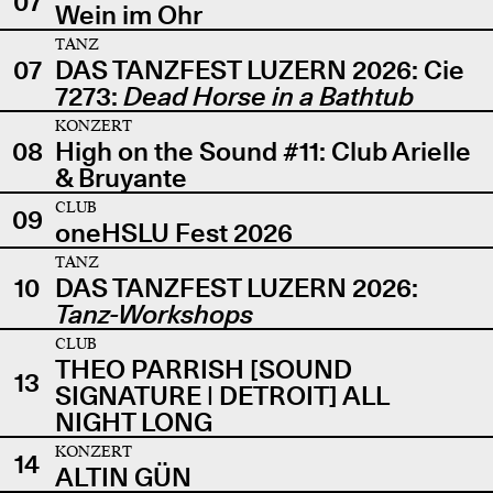
07
Wein im Ohr
TANZ
07
DAS TANZFEST LUZERN 2026: Cie
7273:
Dead Horse in a Bathtub
KONZERT
08
High on the Sound #11: Club Arielle
& Bruyante
CLUB
09
oneHSLU Fest 2026
TANZ
10
DAS TANZFEST LUZERN 2026:
Tanz-Workshops
CLUB
THEO PARRISH [SOUND
13
SIGNATURE | DETROIT] ALL
NIGHT LONG
KONZERT
14
ALTIN GÜN