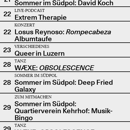
Sommer im Südpol: David Koch
LIVE-PODCAST
22
Extrem Therapie
KONZERT
22
Losus Reynoso:
Rompecabeza
Albumtaufe
VERSCHIEDENES
23
Queer in Luzern
TANZ
28
WÆXE:
OBSOLESCENCE
SOMMER IM SÜDPOL
28
Sommer im Südpol: Deep Fried
Galaxy
ZUM MITMACHEN
Sommer im Südpol:
29
Quartierverein Kehrhof: Musik-
Bingo
TANZ
29