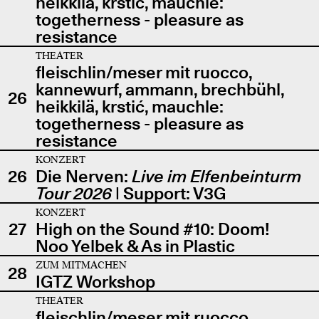
heikkilä, krstić, mauchle:
togetherness - pleasure as
resistance
THEATER
fleischlin/meser mit ruocco,
kannewurf, ammann, brechbühl,
26
heikkilä, krstić, mauchle:
togetherness - pleasure as
resistance
KONZERT
26
Die Nerven:
Live im Elfenbeinturm
Tour 2026
| Support: V3G
KONZERT
27
High on the Sound #10: Doom!
Noo Yelbek & As in Plastic
ZUM MITMACHEN
28
IGTZ Workshop
THEATER
fleischlin/meser mit ruocco,