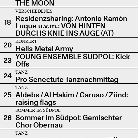
THE MOON
VERSCHIEDENES
Residenzsharing: Antonio Ramón
18
Luque u.v.m.: VON HINTEN
DURCHS KNIE INS AUGE (AT)
KONZERT
20
Hells Metal Army
YOUNG ENSEMBLE SÜDPOL: Kick
23
Offs
TANZ
24
Pro Senectute Tanznachmittag
TANZ
25
Aldebs / Al Hakim / Caruso / Zünd:
raising flags
SOMMER IM SÜDPOL
26
Sommer im Südpol: Gemischter
Chor Obernau
TANZ