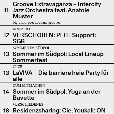
Groove Extravaganza – Intercity
11
Jazz Orchestra feat. Anatole
Muster
big band goes modern grooves
KONZERT
12
VERSCHOBEN: PLH | Support:
SGB
SOMMER IM SÜDPOL
13
Sommer im Südpol: Local Lineup
Sommerfest
CLUB
13
LaVIVA – Die barrierefreie Party für
alle
ZUM MITMACHEN
14
Sommer im Südpol: Yoga an der
Buvette
VERSCHIEDENES
18
Residenzsharing: Cie. Youkali: ON