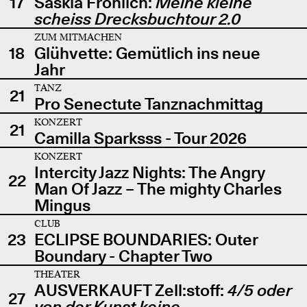
17
Saskia Fröhlich:
Meine kleine
scheiss Drecksbuchtour 2.0
ZUM MITMACHEN
18
Glühvette: Gemütlich ins neue
Jahr
TANZ
21
Pro Senectute Tanznachmittag
KONZERT
21
Camilla Sparksss - Tour 2026
KONZERT
Intercity Jazz Nights: The Angry
22
Man Of Jazz – The mighty Charles
Mingus
CLUB
23
ECLIPSE BOUNDARIES: Outer
Boundary - Chapter Two
THEATER
AUSVERKAUFT Zell:stoff:
4/5 oder
27
von der Kunst keine