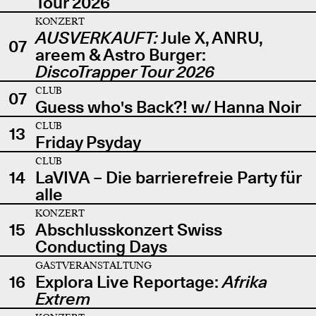
Tour 2026
KONZERT
AUSVERKAUFT:
Jule X, ANRU,
07
areem & Astro Burger:
DiscoTrapper Tour 2026
CLUB
07
Guess who's Back?! w/ Hanna Noir
CLUB
13
Friday Psyday
CLUB
14
LaVIVA – Die barrierefreie Party für
alle
KONZERT
15
Abschlusskonzert Swiss
Conducting Days
GASTVERANSTALTUNG
16
Explora Live Reportage:
Afrika
Extrem