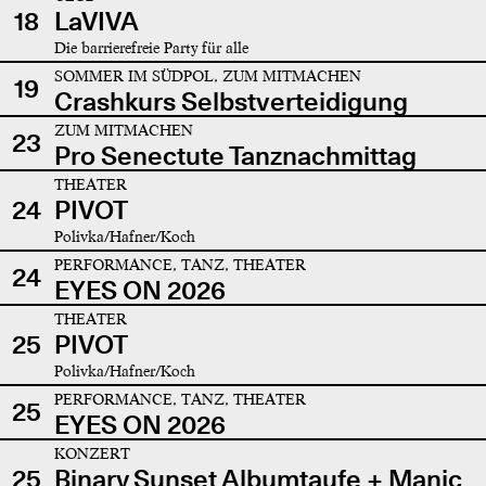
18
LaVIVA
Die barrierefreie Party für alle
SOMMER IM SÜDPOL, ZUM MITMACHEN
19
Crashkurs Selbstverteidigung
ZUM MITMACHEN
23
Pro Senectute Tanznachmittag
THEATER
24
PIVOT
Polivka/Hafner/Koch
PERFORMANCE, TANZ, THEATER
24
EYES ON 2026
THEATER
25
PIVOT
Polivka/Hafner/Koch
PERFORMANCE, TANZ, THEATER
25
EYES ON 2026
KONZERT
25
Binary Sunset Albumtaufe + Manic