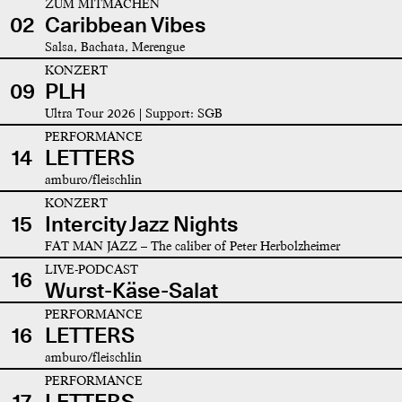
ZUM MITMACHEN
02
Caribbean Vibes
Salsa, Bachata, Merengue
KONZERT
09
PLH
Ultra Tour 2026 | Support: SGB
PERFORMANCE
14
LETTERS
amburo/fleischlin
KONZERT
15
Intercity Jazz Nights
FAT MAN JAZZ – The caliber of Peter Herbolzheimer
LIVE-PODCAST
16
Wurst-Käse-Salat
PERFORMANCE
16
LETTERS
amburo/fleischlin
PERFORMANCE
17
LETTERS