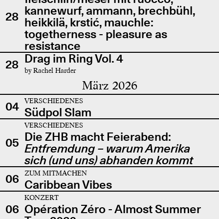
kannewurf, ammann, brechbühl,
28
heikkilä, krstić, mauchle:
togetherness - pleasure as
resistance
Drag im Ring Vol. 4
28
by Rachel Harder
März 2026
VERSCHIEDENES
04
Südpol Slam
VERSCHIEDENES
Die ZHB macht Feierabend:
05
Entfremdung – warum Amerika
sich (und uns) abhanden kommt
ZUM MITMACHEN
06
Caribbean Vibes
KONZERT
06
Opération Zéro - Almost Summer