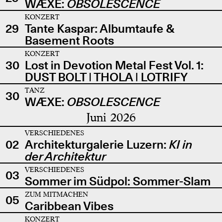
WÆXE:
OBSOLESCENCE
KONZERT
29
Tante Kaspar: Albumtaufe &
Basement Roots
KONZERT
30
Lost in Devotion Metal Fest Vol. 1:
DUST BOLT | THOLA | LOTRIFY
TANZ
30
WÆXE:
OBSOLESCENCE
Juni 2026
VERSCHIEDENES
02
Architekturgalerie Luzern:
KI in
der Architektur
VERSCHIEDENES
03
Sommer im Südpol: Sommer-Slam
ZUM MITMACHEN
05
Caribbean Vibes
KONZERT