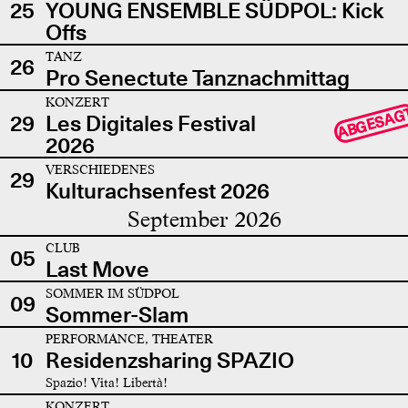
25
YOUNG ENSEMBLE SÜDPOL: Kick
Offs
TANZ
26
Pro Senectute Tanznachmittag
KONZERT
ABGESAG
29
Les Digitales Festival
2026
VERSCHIEDENES
29
Kulturachsenfest 2026
September 2026
CLUB
05
Last Move
SOMMER IM SÜDPOL
09
Sommer-Slam
PERFORMANCE, THEATER
10
Residenzsharing SPAZIO
Spazio! Vita! Libertà!
KONZERT