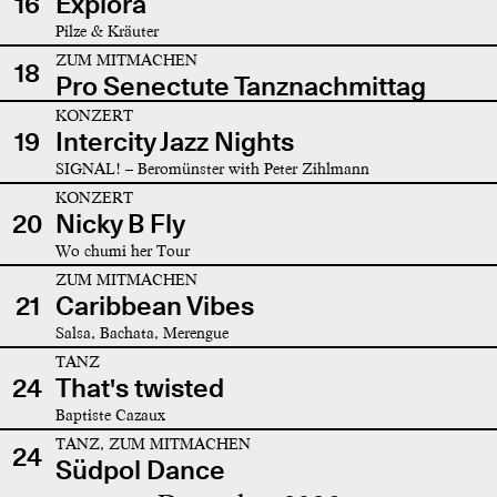
16
Explora
Pilze & Kräuter
ZUM MITMACHEN
18
Pro Senectute Tanznachmittag
KONZERT
19
Intercity Jazz Nights
SIGNAL! – Beromünster with Peter Zihlmann
KONZERT
20
Nicky B Fly
Wo chumi her Tour
ZUM MITMACHEN
21
Caribbean Vibes
Salsa, Bachata, Merengue
TANZ
24
That's twisted
Baptiste Cazaux
TANZ, ZUM MITMACHEN
24
Südpol Dance