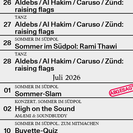
26
Aldebs / Al Hakim / Caruso / Zünd:
raising flags
TANZ
27
Aldebs / Al Hakim / Caruso / Zünd:
raising flags
SOMMER IM SÜDPOL
28
Sommer im Südpol: Rami Thawi
TANZ
28
Aldebs / Al Hakim / Caruso / Zünd:
raising flags
Juli 2026
SOMMER IM SÜDPOL
ABGESAG
01
Sommer-Slam
KONZERT, SOMMER IM SÜDPOL
02
High on the Sound
AMÆMI & SOUNDBUDDY
SOMMER IM SÜDPOL, ZUM MITMACHEN
10
Buvette-Quiz