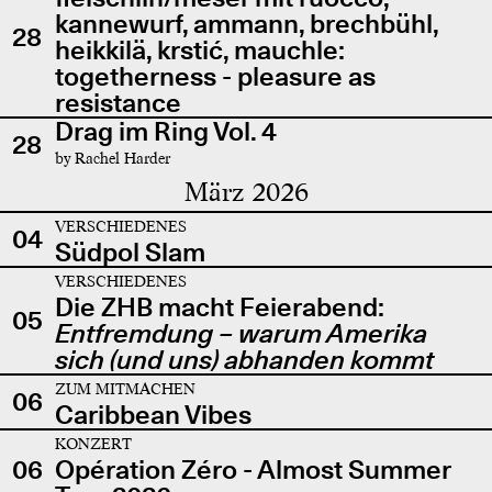
kannewurf, ammann, brechbühl,
28
heikkilä, krstić, mauchle:
togetherness - pleasure as
resistance
Drag im Ring Vol. 4
28
by Rachel Harder
März 2026
VERSCHIEDENES
04
Südpol Slam
VERSCHIEDENES
Die ZHB macht Feierabend:
05
Entfremdung – warum Amerika
sich (und uns) abhanden kommt
ZUM MITMACHEN
06
Caribbean Vibes
KONZERT
06
Opération Zéro - Almost Summer