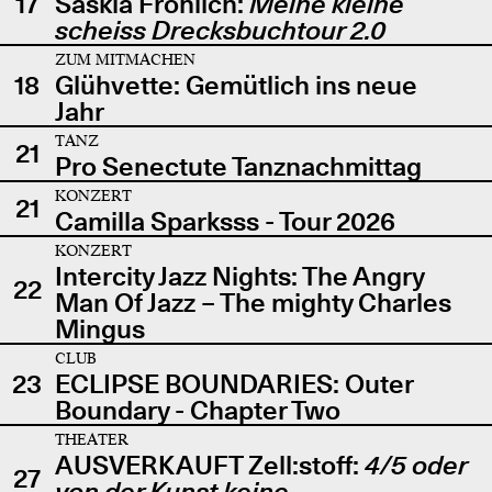
17
Saskia Fröhlich:
Meine kleine
scheiss Drecksbuchtour 2.0
ZUM MITMACHEN
18
Glühvette: Gemütlich ins neue
Jahr
TANZ
21
Pro Senectute Tanznachmittag
KONZERT
21
Camilla Sparksss - Tour 2026
KONZERT
Intercity Jazz Nights: The Angry
22
Man Of Jazz – The mighty Charles
Mingus
CLUB
23
ECLIPSE BOUNDARIES: Outer
Boundary - Chapter Two
THEATER
AUSVERKAUFT Zell:stoff:
4/5 oder
27
von der Kunst keine