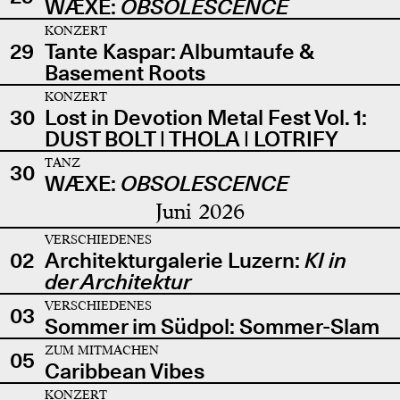
WÆXE:
OBSOLESCENCE
KONZERT
29
Tante Kaspar: Albumtaufe &
Basement Roots
KONZERT
30
Lost in Devotion Metal Fest Vol. 1:
DUST BOLT | THOLA | LOTRIFY
TANZ
30
WÆXE:
OBSOLESCENCE
Juni 2026
VERSCHIEDENES
02
Architekturgalerie Luzern:
KI in
der Architektur
VERSCHIEDENES
03
Sommer im Südpol: Sommer-Slam
ZUM MITMACHEN
05
Caribbean Vibes
KONZERT