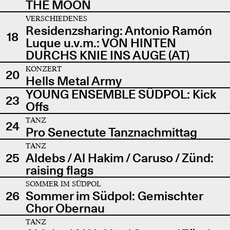
THE MOON
VERSCHIEDENES
Residenzsharing: Antonio Ramón
18
Luque u.v.m.: VON HINTEN
DURCHS KNIE INS AUGE (AT)
KONZERT
20
Hells Metal Army
YOUNG ENSEMBLE SÜDPOL: Kick
23
Offs
TANZ
24
Pro Senectute Tanznachmittag
TANZ
25
Aldebs / Al Hakim / Caruso / Zünd:
raising flags
SOMMER IM SÜDPOL
26
Sommer im Südpol: Gemischter
Chor Obernau
TANZ