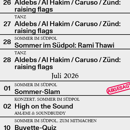
26
Aldebs / Al Hakim / Caruso / Zünd:
raising flags
TANZ
27
Aldebs / Al Hakim / Caruso / Zünd:
raising flags
SOMMER IM SÜDPOL
28
Sommer im Südpol: Rami Thawi
TANZ
28
Aldebs / Al Hakim / Caruso / Zünd:
raising flags
Juli 2026
SOMMER IM SÜDPOL
ABGESAG
01
Sommer-Slam
KONZERT, SOMMER IM SÜDPOL
02
High on the Sound
AMÆMI & SOUNDBUDDY
SOMMER IM SÜDPOL, ZUM MITMACHEN
10
Buvette-Quiz