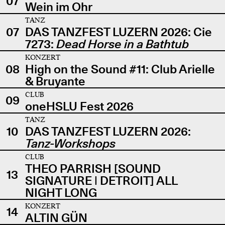
07
Wein im Ohr
TANZ
07
DAS TANZFEST LUZERN 2026: Cie
7273:
Dead Horse in a Bathtub
KONZERT
08
High on the Sound #11: Club Arielle
& Bruyante
CLUB
09
oneHSLU Fest 2026
TANZ
10
DAS TANZFEST LUZERN 2026:
Tanz-Workshops
CLUB
THEO PARRISH [SOUND
13
SIGNATURE | DETROIT] ALL
NIGHT LONG
KONZERT
14
ALTIN GÜN