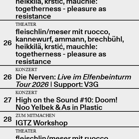
heikkilä, krstić, mauchle:
togetherness - pleasure as
resistance
THEATER
fleischlin/meser mit ruocco,
kannewurf, ammann, brechbühl,
26
heikkilä, krstić, mauchle:
togetherness - pleasure as
resistance
KONZERT
26
Die Nerven:
Live im Elfenbeinturm
Tour 2026
| Support: V3G
KONZERT
27
High on the Sound #10: Doom!
Noo Yelbek & As in Plastic
ZUM MITMACHEN
28
IGTZ Workshop
THEATER
fleischlin/meser mit ruocco,