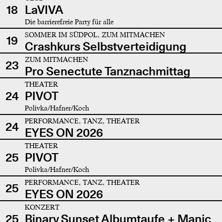
18
LaVIVA
Die barrierefreie Party für alle
SOMMER IM SÜDPOL, ZUM MITMACHEN
19
Crashkurs Selbstverteidigung
ZUM MITMACHEN
23
Pro Senectute Tanznachmittag
THEATER
24
PIVOT
Polivka/Hafner/Koch
PERFORMANCE, TANZ, THEATER
24
EYES ON 2026
THEATER
25
PIVOT
Polivka/Hafner/Koch
PERFORMANCE, TANZ, THEATER
25
EYES ON 2026
KONZERT
25
Binary Sunset Albumtaufe + Manic