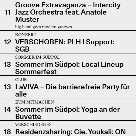
Groove Extravaganza – Intercity
11
Jazz Orchestra feat. Anatole
Muster
big band goes modern grooves
KONZERT
12
VERSCHOBEN: PLH | Support:
SGB
SOMMER IM SÜDPOL
13
Sommer im Südpol: Local Lineup
Sommerfest
CLUB
13
LaVIVA – Die barrierefreie Party für
alle
ZUM MITMACHEN
14
Sommer im Südpol: Yoga an der
Buvette
VERSCHIEDENES
18
Residenzsharing: Cie. Youkali: ON