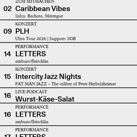
ZUM MITMACHEN
02
Caribbean Vibes
Salsa, Bachata, Merengue
KONZERT
09
PLH
Ultra Tour 2026 | Support: SGB
PERFORMANCE
14
LETTERS
amburo/fleischlin
KONZERT
15
Intercity Jazz Nights
FAT MAN JAZZ – The caliber of Peter Herbolzheimer
LIVE-PODCAST
16
Wurst-Käse-Salat
PERFORMANCE
16
LETTERS
amburo/fleischlin
PERFORMANCE
17
LETTERS