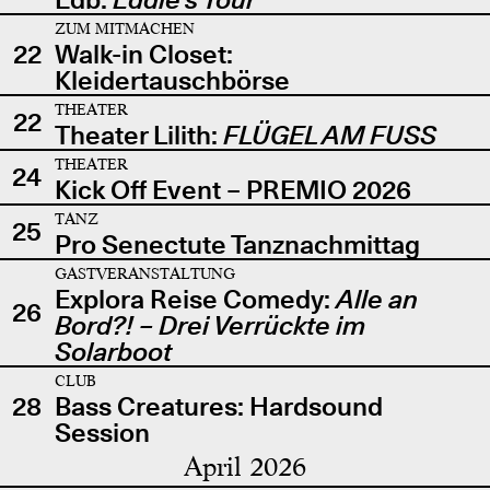
ZUM MITMACHEN
22
Walk-in Closet:
Kleidertauschbörse
THEATER
22
Theater Lilith:
FLÜGEL AM FUSS
THEATER
24
Kick Off Event – PREMIO 2026
TANZ
25
Pro Senectute Tanznachmittag
GASTVERANSTALTUNG
Explora Reise Comedy:
Alle an
26
Bord?! – Drei Verrückte im
Solarboot
CLUB
28
Bass Creatures: Hardsound
Session
April 2026