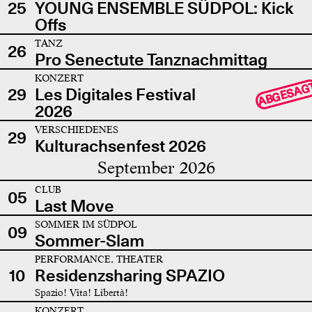
25
YOUNG ENSEMBLE SÜDPOL: Kick
Offs
TANZ
26
Pro Senectute Tanznachmittag
KONZERT
ABGESAG
29
Les Digitales Festival
2026
VERSCHIEDENES
29
Kulturachsenfest 2026
September 2026
CLUB
05
Last Move
SOMMER IM SÜDPOL
09
Sommer-Slam
PERFORMANCE, THEATER
10
Residenzsharing SPAZIO
Spazio! Vita! Libertà!
KONZERT