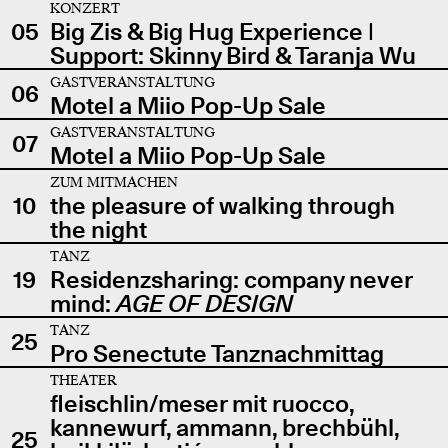
KONZERT
05
Big Zis & Big Hug Experience |
Support: Skinny Bird & Taranja Wu
GASTVERANSTALTUNG
06
Motel a Miio Pop-Up Sale
GASTVERANSTALTUNG
07
Motel a Miio Pop-Up Sale
ZUM MITMACHEN
10
the pleasure of walking through
the night
TANZ
19
Residenzsharing: company never
mind:
AGE OF DESIGN
TANZ
25
Pro Senectute Tanznachmittag
THEATER
fleischlin/meser mit ruocco,
kannewurf, ammann, brechbühl,
25