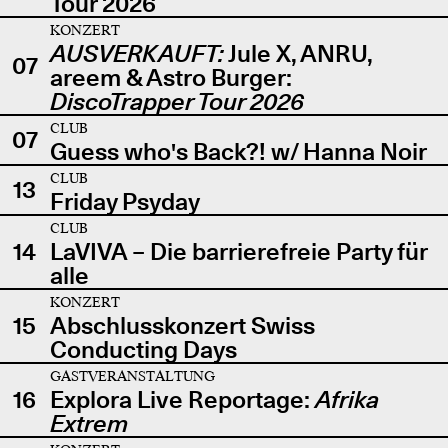
Tour 2026
KONZERT
AUSVERKAUFT:
Jule X, ANRU,
07
areem & Astro Burger:
DiscoTrapper Tour 2026
CLUB
07
Guess who's Back?! w/ Hanna Noir
CLUB
13
Friday Psyday
CLUB
14
LaVIVA – Die barrierefreie Party für
alle
KONZERT
15
Abschlusskonzert Swiss
Conducting Days
GASTVERANSTALTUNG
16
Explora Live Reportage:
Afrika
Extrem