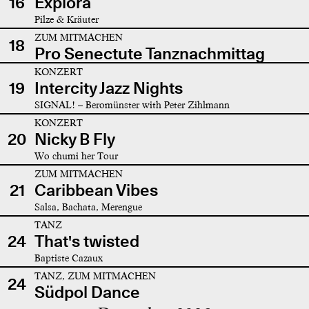
16
Explora
Pilze & Kräuter
ZUM MITMACHEN
18
Pro Senectute Tanznachmittag
KONZERT
19
Intercity Jazz Nights
SIGNAL! – Beromünster with Peter Zihlmann
KONZERT
20
Nicky B Fly
Wo chumi her Tour
ZUM MITMACHEN
21
Caribbean Vibes
Salsa, Bachata, Merengue
TANZ
24
That's twisted
Baptiste Cazaux
TANZ, ZUM MITMACHEN
24
Südpol Dance