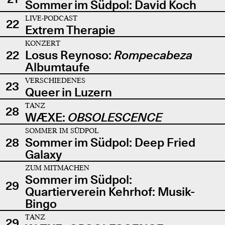
Sommer im Südpol: David Koch
LIVE-PODCAST
22
Extrem Therapie
KONZERT
22
Losus Reynoso:
Rompecabeza
Albumtaufe
VERSCHIEDENES
23
Queer in Luzern
TANZ
28
WÆXE:
OBSOLESCENCE
SOMMER IM SÜDPOL
28
Sommer im Südpol: Deep Fried
Galaxy
ZUM MITMACHEN
Sommer im Südpol:
29
Quartierverein Kehrhof: Musik-
Bingo
TANZ
29