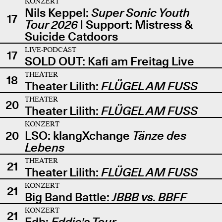
KONZERT
Nils Keppel:
Super Sonic Youth
17
Tour 2026
| Support: Mistress &
Suicide Catdoors
LIVE-PODCAST
17
SOLD OUT: Kafi am Freitag Live
THEATER
18
Theater Lilith:
FLÜGEL AM FUSS
THEATER
20
Theater Lilith:
FLÜGEL AM FUSS
KONZERT
20
LSO: klangXchange
Tänze des
Lebens
THEATER
21
Theater Lilith:
FLÜGEL AM FUSS
KONZERT
21
Big Band Battle:
JBBB vs. BBFF
KONZERT
21
Edb:
Eddie's Tour