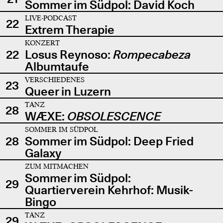
Sommer im Südpol: David Koch
LIVE-PODCAST
22
Extrem Therapie
KONZERT
22
Losus Reynoso:
Rompecabeza
Albumtaufe
VERSCHIEDENES
23
Queer in Luzern
TANZ
28
WÆXE:
OBSOLESCENCE
SOMMER IM SÜDPOL
28
Sommer im Südpol: Deep Fried
Galaxy
ZUM MITMACHEN
Sommer im Südpol:
29
Quartierverein Kehrhof: Musik-
Bingo
TANZ
29