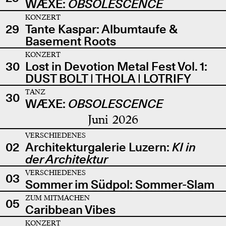
WÆXE:
OBSOLESCENCE
KONZERT
29
Tante Kaspar: Albumtaufe &
Basement Roots
KONZERT
30
Lost in Devotion Metal Fest Vol. 1:
DUST BOLT | THOLA | LOTRIFY
TANZ
30
WÆXE:
OBSOLESCENCE
Juni 2026
VERSCHIEDENES
02
Architekturgalerie Luzern:
KI in
der Architektur
VERSCHIEDENES
03
Sommer im Südpol: Sommer-Slam
ZUM MITMACHEN
05
Caribbean Vibes
KONZERT