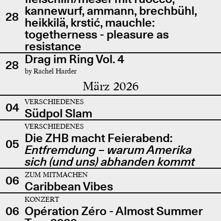
kannewurf, ammann, brechbühl,
28
heikkilä, krstić, mauchle:
togetherness - pleasure as
resistance
Drag im Ring Vol. 4
28
by Rachel Harder
März 2026
VERSCHIEDENES
04
Südpol Slam
VERSCHIEDENES
Die ZHB macht Feierabend:
05
Entfremdung – warum Amerika
sich (und uns) abhanden kommt
ZUM MITMACHEN
06
Caribbean Vibes
KONZERT
06
Opération Zéro - Almost Summer