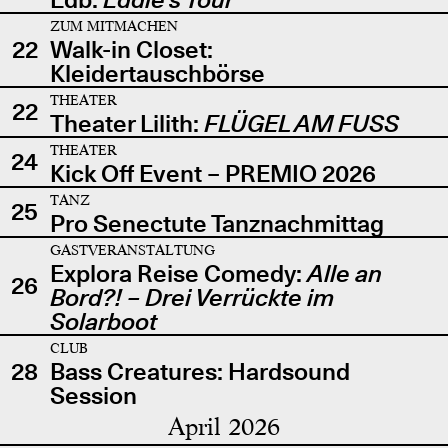
ZUM MITMACHEN
22
Walk-in Closet:
Kleidertauschbörse
THEATER
22
Theater Lilith:
FLÜGEL AM FUSS
THEATER
24
Kick Off Event – PREMIO 2026
TANZ
25
Pro Senectute Tanznachmittag
GASTVERANSTALTUNG
Explora Reise Comedy:
Alle an
26
Bord?! – Drei Verrückte im
Solarboot
CLUB
28
Bass Creatures: Hardsound
Session
April 2026