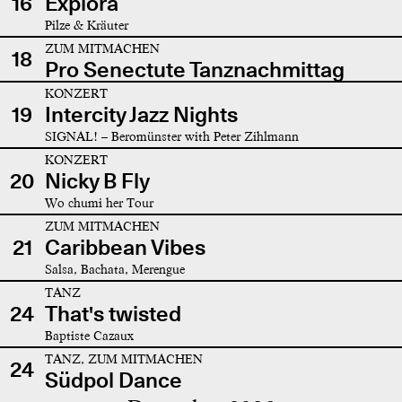
16
Explora
Pilze & Kräuter
ZUM MITMACHEN
18
Pro Senectute Tanznachmittag
KONZERT
19
Intercity Jazz Nights
SIGNAL! – Beromünster with Peter Zihlmann
KONZERT
20
Nicky B Fly
Wo chumi her Tour
ZUM MITMACHEN
21
Caribbean Vibes
Salsa, Bachata, Merengue
TANZ
24
That's twisted
Baptiste Cazaux
TANZ, ZUM MITMACHEN
24
Südpol Dance