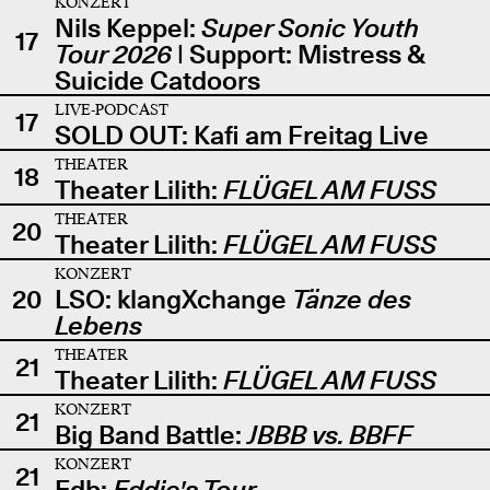
KONZERT
Nils Keppel:
Super Sonic Youth
17
Tour 2026
| Support: Mistress &
Suicide Catdoors
LIVE-PODCAST
17
SOLD OUT: Kafi am Freitag Live
THEATER
18
Theater Lilith:
FLÜGEL AM FUSS
THEATER
20
Theater Lilith:
FLÜGEL AM FUSS
KONZERT
20
LSO: klangXchange
Tänze des
Lebens
THEATER
21
Theater Lilith:
FLÜGEL AM FUSS
KONZERT
21
Big Band Battle:
JBBB vs. BBFF
KONZERT
21
Edb:
Eddie's Tour