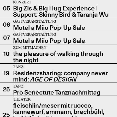
KONZERT
05
Big Zis & Big Hug Experience |
Support: Skinny Bird & Taranja Wu
GASTVERANSTALTUNG
06
Motel a Miio Pop-Up Sale
GASTVERANSTALTUNG
07
Motel a Miio Pop-Up Sale
ZUM MITMACHEN
10
the pleasure of walking through
the night
TANZ
19
Residenzsharing: company never
mind:
AGE OF DESIGN
TANZ
25
Pro Senectute Tanznachmittag
THEATER
fleischlin/meser mit ruocco,
kannewurf, ammann, brechbühl,
25