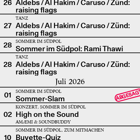
26
Aldebs / Al Hakim / Caruso / Zünd:
raising flags
TANZ
27
Aldebs / Al Hakim / Caruso / Zünd:
raising flags
SOMMER IM SÜDPOL
28
Sommer im Südpol: Rami Thawi
TANZ
28
Aldebs / Al Hakim / Caruso / Zünd:
raising flags
Juli 2026
SOMMER IM SÜDPOL
ABGESAG
01
Sommer-Slam
KONZERT, SOMMER IM SÜDPOL
02
High on the Sound
AMÆMI & SOUNDBUDDY
SOMMER IM SÜDPOL, ZUM MITMACHEN
10
Buvette-Quiz