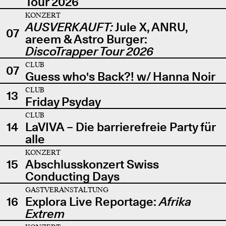
Tour 2026
KONZERT
AUSVERKAUFT:
Jule X, ANRU,
07
areem & Astro Burger:
DiscoTrapper Tour 2026
CLUB
07
Guess who's Back?! w/ Hanna Noir
CLUB
13
Friday Psyday
CLUB
14
LaVIVA – Die barrierefreie Party für
alle
KONZERT
15
Abschlusskonzert Swiss
Conducting Days
GASTVERANSTALTUNG
16
Explora Live Reportage:
Afrika
Extrem