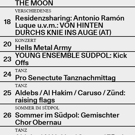
THE MOON
VERSCHIEDENES
Residenzsharing: Antonio Ramón
18
Luque u.v.m.: VON HINTEN
DURCHS KNIE INS AUGE (AT)
KONZERT
20
Hells Metal Army
YOUNG ENSEMBLE SÜDPOL: Kick
23
Offs
TANZ
24
Pro Senectute Tanznachmittag
TANZ
25
Aldebs / Al Hakim / Caruso / Zünd:
raising flags
SOMMER IM SÜDPOL
26
Sommer im Südpol: Gemischter
Chor Obernau
TANZ