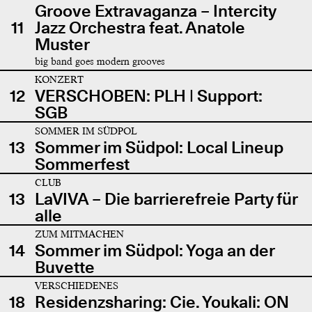
Groove Extravaganza – Intercity
11
Jazz Orchestra feat. Anatole
Muster
big band goes modern grooves
KONZERT
12
VERSCHOBEN: PLH | Support:
SGB
SOMMER IM SÜDPOL
13
Sommer im Südpol: Local Lineup
Sommerfest
CLUB
13
LaVIVA – Die barrierefreie Party für
alle
ZUM MITMACHEN
14
Sommer im Südpol: Yoga an der
Buvette
VERSCHIEDENES
18
Residenzsharing: Cie. Youkali: ON