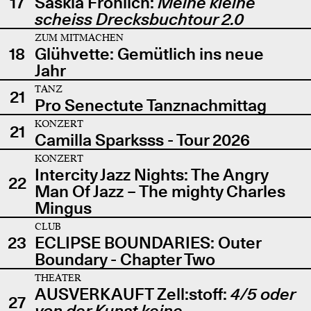
17
Saskia Fröhlich:
Meine kleine
scheiss Drecksbuchtour 2.0
ZUM MITMACHEN
18
Glühvette: Gemütlich ins neue
Jahr
TANZ
21
Pro Senectute Tanznachmittag
KONZERT
21
Camilla Sparksss - Tour 2026
KONZERT
Intercity Jazz Nights: The Angry
22
Man Of Jazz – The mighty Charles
Mingus
CLUB
23
ECLIPSE BOUNDARIES: Outer
Boundary - Chapter Two
THEATER
AUSVERKAUFT Zell:stoff:
4/5 oder
27
von der Kunst keine