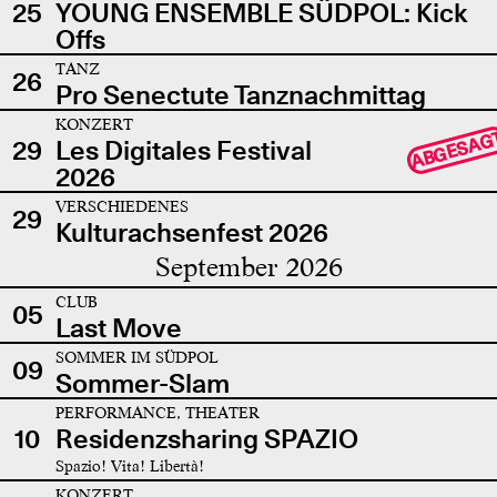
25
YOUNG ENSEMBLE SÜDPOL: Kick
Offs
TANZ
26
Pro Senectute Tanznachmittag
KONZERT
ABGESAG
29
Les Digitales Festival
2026
VERSCHIEDENES
29
Kulturachsenfest 2026
September 2026
CLUB
05
Last Move
SOMMER IM SÜDPOL
09
Sommer-Slam
PERFORMANCE, THEATER
10
Residenzsharing SPAZIO
Spazio! Vita! Libertà!
KONZERT