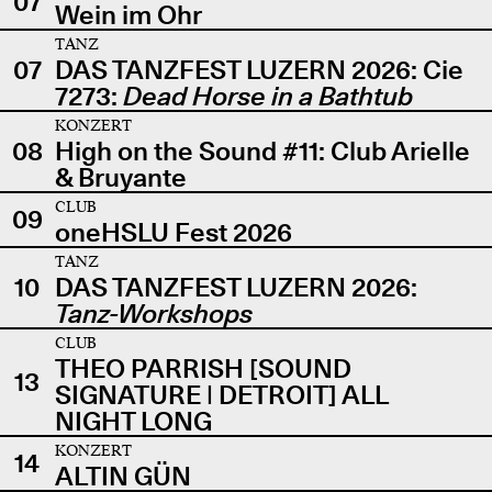
07
Wein im Ohr
TANZ
07
DAS TANZFEST LUZERN 2026: Cie
7273:
Dead Horse in a Bathtub
KONZERT
08
High on the Sound #11: Club Arielle
& Bruyante
CLUB
09
oneHSLU Fest 2026
TANZ
10
DAS TANZFEST LUZERN 2026:
Tanz-Workshops
CLUB
THEO PARRISH [SOUND
13
SIGNATURE | DETROIT] ALL
NIGHT LONG
KONZERT
14
ALTIN GÜN