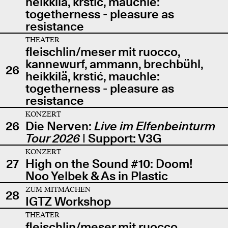
heikkilä, krstić, mauchle:
togetherness - pleasure as
resistance
THEATER
fleischlin/meser mit ruocco,
kannewurf, ammann, brechbühl,
26
heikkilä, krstić, mauchle:
togetherness - pleasure as
resistance
KONZERT
26
Die Nerven:
Live im Elfenbeinturm
Tour 2026
| Support: V3G
KONZERT
27
High on the Sound #10: Doom!
Noo Yelbek & As in Plastic
ZUM MITMACHEN
28
IGTZ Workshop
THEATER
fleischlin/meser mit ruocco,