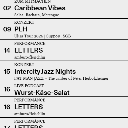
ZUM MITMACHEN
02
Caribbean Vibes
Salsa, Bachata, Merengue
KONZERT
09
PLH
Ultra Tour 2026 | Support: SGB
PERFORMANCE
14
LETTERS
amburo/fleischlin
KONZERT
15
Intercity Jazz Nights
FAT MAN JAZZ – The caliber of Peter Herbolzheimer
LIVE-PODCAST
16
Wurst-Käse-Salat
PERFORMANCE
16
LETTERS
amburo/fleischlin
PERFORMANCE
17
LETTERS