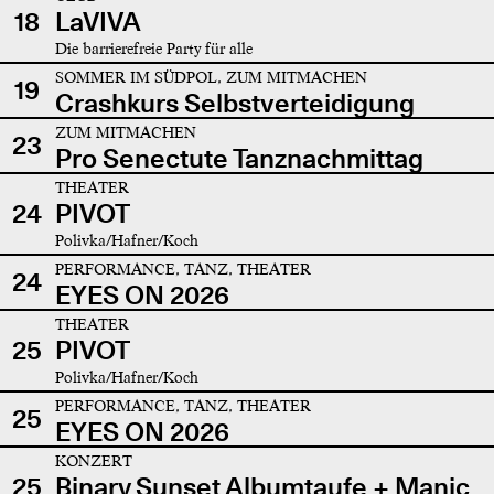
18
LaVIVA
Die barrierefreie Party für alle
SOMMER IM SÜDPOL, ZUM MITMACHEN
19
Crashkurs Selbstverteidigung
ZUM MITMACHEN
23
Pro Senectute Tanznachmittag
THEATER
24
PIVOT
Polivka/Hafner/Koch
PERFORMANCE, TANZ, THEATER
24
EYES ON 2026
THEATER
25
PIVOT
Polivka/Hafner/Koch
PERFORMANCE, TANZ, THEATER
25
EYES ON 2026
KONZERT
25
Binary Sunset Albumtaufe + Manic