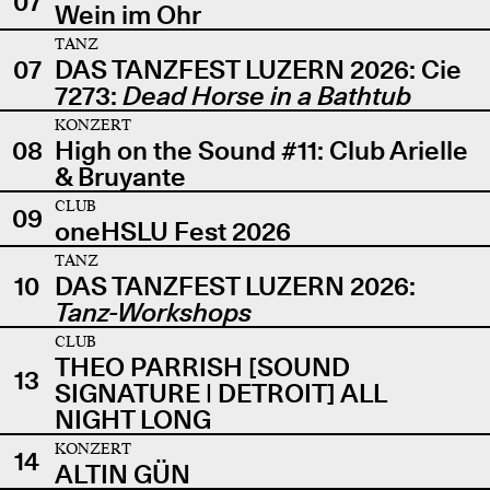
07
Wein im Ohr
TANZ
07
DAS TANZFEST LUZERN 2026: Cie
7273:
Dead Horse in a Bathtub
KONZERT
08
High on the Sound #11: Club Arielle
& Bruyante
CLUB
09
oneHSLU Fest 2026
TANZ
10
DAS TANZFEST LUZERN 2026:
Tanz-Workshops
CLUB
THEO PARRISH [SOUND
13
SIGNATURE | DETROIT] ALL
NIGHT LONG
KONZERT
14
ALTIN GÜN