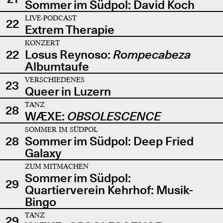
Sommer im Südpol: David Koch
LIVE-PODCAST
22
Extrem Therapie
KONZERT
22
Losus Reynoso:
Rompecabeza
Albumtaufe
VERSCHIEDENES
23
Queer in Luzern
TANZ
28
WÆXE:
OBSOLESCENCE
SOMMER IM SÜDPOL
28
Sommer im Südpol: Deep Fried
Galaxy
ZUM MITMACHEN
Sommer im Südpol:
29
Quartierverein Kehrhof: Musik-
Bingo
TANZ
29