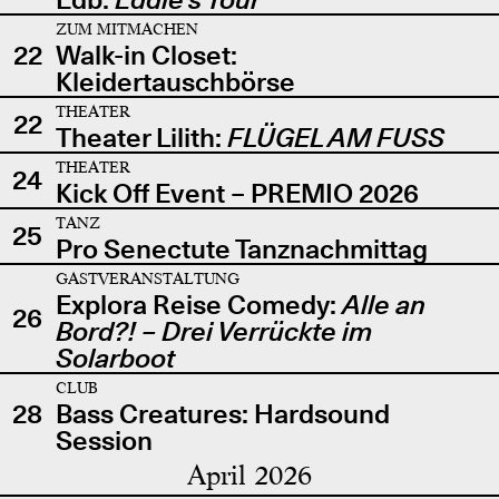
ZUM MITMACHEN
22
Walk-in Closet:
Kleidertauschbörse
THEATER
22
Theater Lilith:
FLÜGEL AM FUSS
THEATER
24
Kick Off Event – PREMIO 2026
TANZ
25
Pro Senectute Tanznachmittag
GASTVERANSTALTUNG
Explora Reise Comedy:
Alle an
26
Bord?! – Drei Verrückte im
Solarboot
CLUB
28
Bass Creatures: Hardsound
Session
April 2026