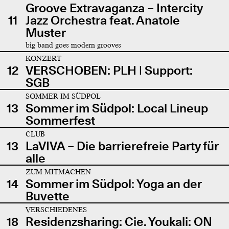
Groove Extravaganza – Intercity
11
Jazz Orchestra feat. Anatole
Muster
big band goes modern grooves
KONZERT
12
VERSCHOBEN: PLH | Support:
SGB
SOMMER IM SÜDPOL
13
Sommer im Südpol: Local Lineup
Sommerfest
CLUB
13
LaVIVA – Die barrierefreie Party für
alle
ZUM MITMACHEN
14
Sommer im Südpol: Yoga an der
Buvette
VERSCHIEDENES
18
Residenzsharing: Cie. Youkali: ON