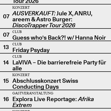
Tour 2026
KONZERT
AUSVERKAUFT:
Jule X, ANRU,
07
areem & Astro Burger:
DiscoTrapper Tour 2026
CLUB
07
Guess who's Back?! w/ Hanna Noir
CLUB
13
Friday Psyday
CLUB
14
LaVIVA – Die barrierefreie Party für
alle
KONZERT
15
Abschlusskonzert Swiss
Conducting Days
GASTVERANSTALTUNG
16
Explora Live Reportage:
Afrika
Extrem