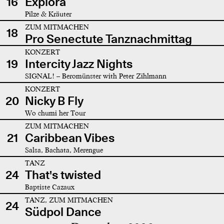
16
Explora
Pilze & Kräuter
ZUM MITMACHEN
18
Pro Senectute Tanznachmittag
KONZERT
19
Intercity Jazz Nights
SIGNAL! – Beromünster with Peter Zihlmann
KONZERT
20
Nicky B Fly
Wo chumi her Tour
ZUM MITMACHEN
21
Caribbean Vibes
Salsa, Bachata, Merengue
TANZ
24
That's twisted
Baptiste Cazaux
TANZ, ZUM MITMACHEN
24
Südpol Dance