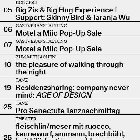
KONZERT
05
Big Zis & Big Hug Experience |
Support: Skinny Bird & Taranja Wu
GASTVERANSTALTUNG
06
Motel a Miio Pop-Up Sale
GASTVERANSTALTUNG
07
Motel a Miio Pop-Up Sale
ZUM MITMACHEN
10
the pleasure of walking through
the night
TANZ
19
Residenzsharing: company never
mind:
AGE OF DESIGN
TANZ
25
Pro Senectute Tanznachmittag
THEATER
fleischlin/meser mit ruocco,
kannewurf, ammann, brechbühl,
25