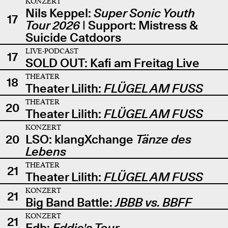
KONZERT
Nils Keppel:
Super Sonic Youth
17
Tour 2026
| Support: Mistress &
Suicide Catdoors
LIVE-PODCAST
17
SOLD OUT: Kafi am Freitag Live
THEATER
18
Theater Lilith:
FLÜGEL AM FUSS
THEATER
20
Theater Lilith:
FLÜGEL AM FUSS
KONZERT
20
LSO: klangXchange
Tänze des
Lebens
THEATER
21
Theater Lilith:
FLÜGEL AM FUSS
KONZERT
21
Big Band Battle:
JBBB vs. BBFF
KONZERT
21
Edb:
Eddie's Tour