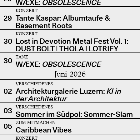
WÆXE:
OBSOLESCENCE
KONZERT
29
Tante Kaspar: Albumtaufe &
Basement Roots
KONZERT
30
Lost in Devotion Metal Fest Vol. 1:
DUST BOLT | THOLA | LOTRIFY
TANZ
30
WÆXE:
OBSOLESCENCE
Juni 2026
VERSCHIEDENES
02
Architekturgalerie Luzern:
KI in
der Architektur
VERSCHIEDENES
03
Sommer im Südpol: Sommer-Slam
ZUM MITMACHEN
05
Caribbean Vibes
KONZERT