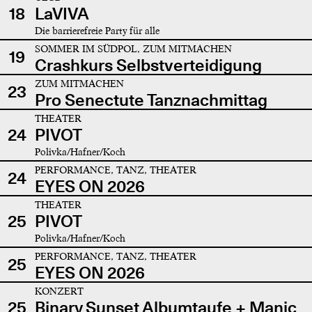
18
LaVIVA
Die barrierefreie Party für alle
SOMMER IM SÜDPOL, ZUM MITMACHEN
19
Crashkurs Selbstverteidigung
ZUM MITMACHEN
23
Pro Senectute Tanznachmittag
THEATER
24
PIVOT
Polivka/Hafner/Koch
PERFORMANCE, TANZ, THEATER
24
EYES ON 2026
THEATER
25
PIVOT
Polivka/Hafner/Koch
PERFORMANCE, TANZ, THEATER
25
EYES ON 2026
KONZERT
25
Binary Sunset Albumtaufe + Manic