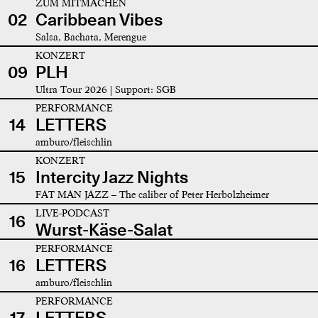
ZUM MITMACHEN
02
Caribbean Vibes
Salsa, Bachata, Merengue
KONZERT
09
PLH
Ultra Tour 2026 | Support: SGB
PERFORMANCE
14
LETTERS
amburo/fleischlin
KONZERT
15
Intercity Jazz Nights
FAT MAN JAZZ – The caliber of Peter Herbolzheimer
LIVE-PODCAST
16
Wurst-Käse-Salat
PERFORMANCE
16
LETTERS
amburo/fleischlin
PERFORMANCE
17
LETTERS