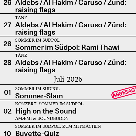
26
Aldebs / Al Hakim / Caruso / Zünd:
raising flags
TANZ
27
Aldebs / Al Hakim / Caruso / Zünd:
raising flags
SOMMER IM SÜDPOL
28
Sommer im Südpol: Rami Thawi
TANZ
28
Aldebs / Al Hakim / Caruso / Zünd:
raising flags
Juli 2026
SOMMER IM SÜDPOL
ABGESAG
01
Sommer-Slam
KONZERT, SOMMER IM SÜDPOL
02
High on the Sound
AMÆMI & SOUNDBUDDY
SOMMER IM SÜDPOL, ZUM MITMACHEN
10
Buvette-Quiz