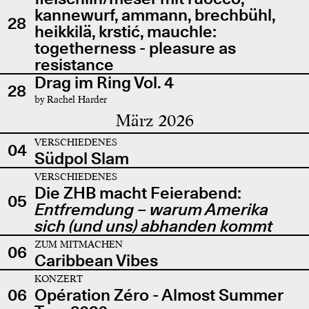
kannewurf, ammann, brechbühl,
28
heikkilä, krstić, mauchle:
togetherness - pleasure as
resistance
Drag im Ring Vol. 4
28
by Rachel Harder
März 2026
VERSCHIEDENES
04
Südpol Slam
VERSCHIEDENES
Die ZHB macht Feierabend:
05
Entfremdung – warum Amerika
sich (und uns) abhanden kommt
ZUM MITMACHEN
06
Caribbean Vibes
KONZERT
06
Opération Zéro - Almost Summer