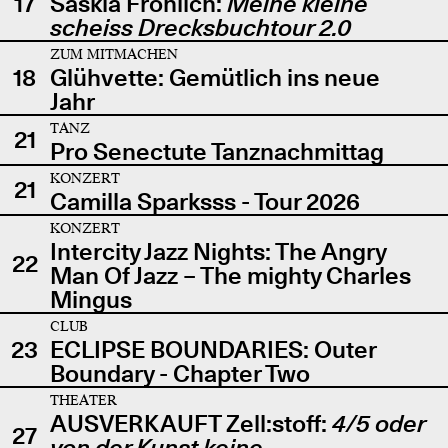
17
Saskia Fröhlich:
Meine kleine
scheiss Drecksbuchtour 2.0
ZUM MITMACHEN
18
Glühvette: Gemütlich ins neue
Jahr
TANZ
21
Pro Senectute Tanznachmittag
KONZERT
21
Camilla Sparksss - Tour 2026
KONZERT
Intercity Jazz Nights: The Angry
22
Man Of Jazz – The mighty Charles
Mingus
CLUB
23
ECLIPSE BOUNDARIES: Outer
Boundary - Chapter Two
THEATER
AUSVERKAUFT Zell:stoff:
4/5 oder
27
von der Kunst keine