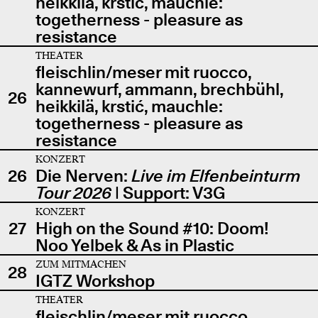
heikkilä, krstić, mauchle:
togetherness - pleasure as
resistance
THEATER
fleischlin/meser mit ruocco,
kannewurf, ammann, brechbühl,
26
heikkilä, krstić, mauchle:
togetherness - pleasure as
resistance
KONZERT
26
Die Nerven:
Live im Elfenbeinturm
Tour 2026
| Support: V3G
KONZERT
27
High on the Sound #10: Doom!
Noo Yelbek & As in Plastic
ZUM MITMACHEN
28
IGTZ Workshop
THEATER
fleischlin/meser mit ruocco,