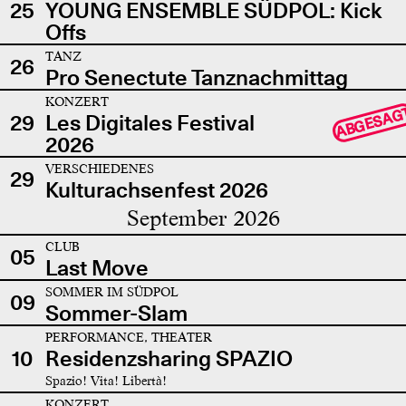
25
YOUNG ENSEMBLE SÜDPOL: Kick
Offs
TANZ
26
Pro Senectute Tanznachmittag
KONZERT
ABGESAG
29
Les Digitales Festival
2026
VERSCHIEDENES
29
Kulturachsenfest 2026
September 2026
CLUB
05
Last Move
SOMMER IM SÜDPOL
09
Sommer-Slam
PERFORMANCE, THEATER
10
Residenzsharing SPAZIO
Spazio! Vita! Libertà!
KONZERT