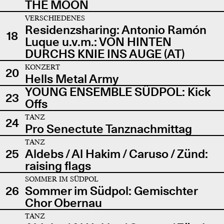
THE MOON
VERSCHIEDENES
Residenzsharing: Antonio Ramón
18
Luque u.v.m.: VON HINTEN
DURCHS KNIE INS AUGE (AT)
KONZERT
20
Hells Metal Army
YOUNG ENSEMBLE SÜDPOL: Kick
23
Offs
TANZ
24
Pro Senectute Tanznachmittag
TANZ
25
Aldebs / Al Hakim / Caruso / Zünd:
raising flags
SOMMER IM SÜDPOL
26
Sommer im Südpol: Gemischter
Chor Obernau
TANZ