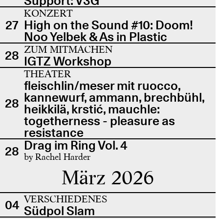
Support: V3G
KONZERT
27
High on the Sound #10: Doom!
Noo Yelbek & As in Plastic
ZUM MITMACHEN
28
IGTZ Workshop
THEATER
fleischlin/meser mit ruocco,
kannewurf, ammann, brechbühl,
28
heikkilä, krstić, mauchle:
togetherness - pleasure as
resistance
Drag im Ring Vol. 4
28
by Rachel Harder
März 2026
VERSCHIEDENES
04
Südpol Slam