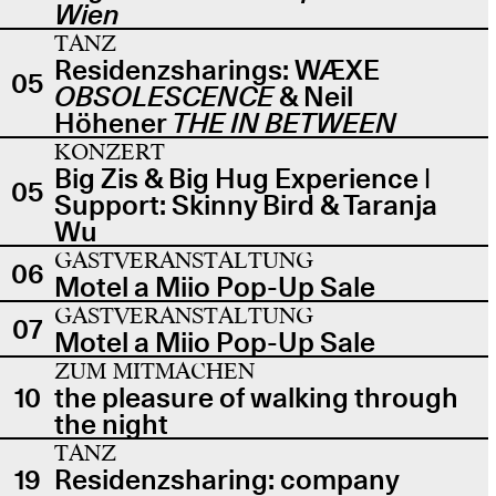
Wien
TANZ
Residenzsharings: WÆXE
05
OBSOLESCENCE
& Neil
Höhener
THE IN BETWEEN
KONZERT
Big Zis & Big Hug Experience |
05
Support: Skinny Bird & Taranja
Wu
GASTVERANSTALTUNG
06
Motel a Miio Pop-Up Sale
GASTVERANSTALTUNG
07
Motel a Miio Pop-Up Sale
ZUM MITMACHEN
10
the pleasure of walking through
the night
TANZ
19
Residenzsharing: company