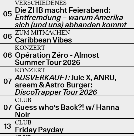
VERSCHIEDENES
Die ZHB macht Feierabend:
05
Entfremdung – warum Amerika
sich (und uns) abhanden kommt
ZUM MITMACHEN
06
Caribbean Vibes
KONZERT
06
Opération Zéro - Almost
Summer Tour 2026
KONZERT
AUSVERKAUFT:
Jule X, ANRU,
07
areem & Astro Burger:
DiscoTrapper Tour 2026
CLUB
07
Guess who's Back?! w/ Hanna
Noir
CLUB
13
Friday Psyday