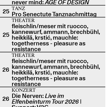
never mind:
AGE OF DESIGN
TANZ
25
Pro Senectute Tanznachmittag
THEATER
fleischlin/meser mit ruocco,
kannewurf, ammann, brechbühl,
25
heikkilä, krstić, mauchle:
togetherness - pleasure as
resistance
THEATER
fleischlin/meser mit ruocco,
kannewurf, ammann, brechbühl,
26
heikkilä, krstić, mauchle:
togetherness - pleasure as
resistance
KONZERT
Die Nerven:
Live im
26
Elfenbeinturm Tour 2026
|