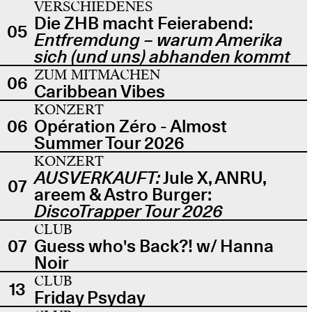
VERSCHIEDENES
Die ZHB macht Feierabend:
05
Entfremdung – warum Amerika
sich (und uns) abhanden kommt
ZUM MITMACHEN
06
Caribbean Vibes
KONZERT
06
Opération Zéro - Almost
Summer Tour 2026
KONZERT
AUSVERKAUFT:
Jule X, ANRU,
07
areem & Astro Burger:
DiscoTrapper Tour 2026
CLUB
07
Guess who's Back?! w/ Hanna
Noir
CLUB
13
Friday Psyday