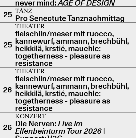
never mind:
AGE OF DESIGN
TANZ
25
Pro Senectute Tanznachmittag
THEATER
fleischlin/meser mit ruocco,
kannewurf, ammann, brechbühl,
25
heikkilä, krstić, mauchle:
togetherness - pleasure as
resistance
THEATER
fleischlin/meser mit ruocco,
kannewurf, ammann, brechbühl,
26
heikkilä, krstić, mauchle:
togetherness - pleasure as
resistance
KONZERT
Die Nerven:
Live im
26
Elfenbeinturm Tour 2026
|