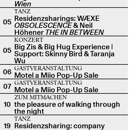
Wien
TANZ
Residenzsharings: WÆXE
05
OBSOLESCENCE
& Neil
Höhener
THE IN BETWEEN
KONZERT
Big Zis & Big Hug Experience |
05
Support: Skinny Bird & Taranja
Wu
GASTVERANSTALTUNG
06
Motel a Miio Pop-Up Sale
GASTVERANSTALTUNG
07
Motel a Miio Pop-Up Sale
ZUM MITMACHEN
10
the pleasure of walking through
the night
TANZ
19
Residenzsharing: company