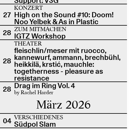
Support: V3G
KONZERT
27
High on the Sound #10: Doom!
Noo Yelbek & As in Plastic
ZUM MITMACHEN
28
IGTZ Workshop
THEATER
fleischlin/meser mit ruocco,
kannewurf, ammann, brechbühl,
28
heikkilä, krstić, mauchle:
togetherness - pleasure as
resistance
Drag im Ring Vol. 4
28
by Rachel Harder
März 2026
VERSCHIEDENES
04
Südpol Slam