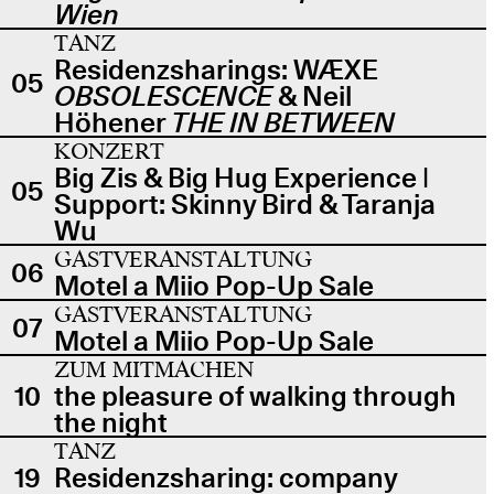
Wien
TANZ
Residenzsharings: WÆXE
05
OBSOLESCENCE
& Neil
Höhener
THE IN BETWEEN
KONZERT
Big Zis & Big Hug Experience |
05
Support: Skinny Bird & Taranja
Wu
GASTVERANSTALTUNG
06
Motel a Miio Pop-Up Sale
GASTVERANSTALTUNG
07
Motel a Miio Pop-Up Sale
ZUM MITMACHEN
10
the pleasure of walking through
the night
TANZ
19
Residenzsharing: company