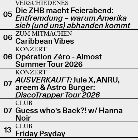
VERSCHIEDENES
Die ZHB macht Feierabend:
05
Entfremdung – warum Amerika
sich (und uns) abhanden kommt
ZUM MITMACHEN
06
Caribbean Vibes
KONZERT
06
Opération Zéro - Almost
Summer Tour 2026
KONZERT
AUSVERKAUFT:
Jule X, ANRU,
07
areem & Astro Burger:
DiscoTrapper Tour 2026
CLUB
07
Guess who's Back?! w/ Hanna
Noir
CLUB
13
Friday Psyday