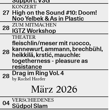
Support: V3G
KONZERT
27
High on the Sound #10: Doom!
Noo Yelbek & As in Plastic
ZUM MITMACHEN
28
IGTZ Workshop
THEATER
fleischlin/meser mit ruocco,
kannewurf, ammann, brechbühl,
28
heikkilä, krstić, mauchle:
togetherness - pleasure as
resistance
Drag im Ring Vol. 4
28
by Rachel Harder
März 2026
VERSCHIEDENES
04
Südpol Slam