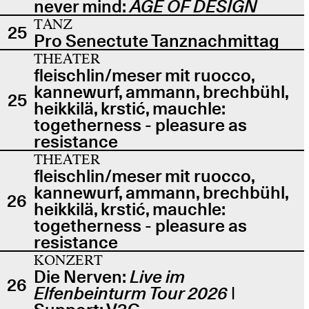
never mind:
AGE OF DESIGN
TANZ
25
Pro Senectute Tanznachmittag
THEATER
fleischlin/meser mit ruocco,
kannewurf, ammann, brechbühl,
25
heikkilä, krstić, mauchle:
togetherness - pleasure as
resistance
THEATER
fleischlin/meser mit ruocco,
kannewurf, ammann, brechbühl,
26
heikkilä, krstić, mauchle:
togetherness - pleasure as
resistance
KONZERT
Die Nerven:
Live im
26
Elfenbeinturm Tour 2026
|